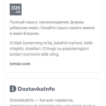
Полный смысл, происхождение, формы
узбекских имён. Узнайте смысл своего имени
и имён близких.
O‘zbek Ismlarning to‘liq, batafsil ma’nosi, kelib
chiqishi, shakllari. O‘zingiz va yaqinlaringizni
ismlari ma’nosini bilib oling.
ismlar.com
DostavkaInfo — Каталог сервисов,
предлагающих доставку еды, лекарств, книг и