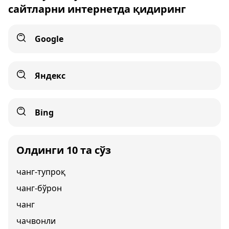
сайтларни интернетда қидиринг
Google
Яндекс
Bing
Олдинги 10 та сўз
чанг-тупроқ
чанг-бўрон
чанг
чачвонли