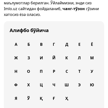
маълумотлар берилган. Ўйлаймизки, энди сиз
Imlo.uz
сайтидан фойдаланиб,
чанг-тўзон
сўзини
хатосиз ёза оласиз.
Алифбо бўйича
А
Б
В
Г
Д
Е
Ё
Ж
З
И
Й
К
Л
М
Н
О
П
Р
С
Т
У
Ф
Х
Ц
Ч
Ш
Э
Ю
Я
Ў
Қ
Ғ
Ҳ