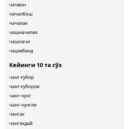
чачвон
чачалбош
чачалак
чашначилик
чашначи
чашмбанд
Кейинги 10 та сўз
чанг-ғубор
чанг-ғуборли
чанг-чунг
чанг-чунгли
чангак
чангакдай