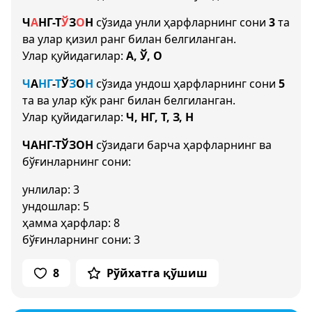
Ч
А
НГ
-
Т
Ў
З
О
Н
сўзида унли ҳарфларнинг сони
3
та
ва улар қизил ранг билан белгиланган.
Улар қуйидагилар:
А, Ў, О
Ч
А
НГ
-
Т
Ў
З
О
Н
сўзида ундош ҳарфларнинг сони
5
та ва улар кўк ранг билан белгиланган.
Улар қуйидагилар:
Ч, НГ, Т, З, Н
ЧАНГ-ТЎЗОН
сўзидаги барча ҳарфларнинг ва
бўғинларнинг сони:
унлилар: 3
ундошлар: 5
ҳамма ҳарфлар: 8
бўғинларнинг сони: 3
8
Рўйхатга қўшиш