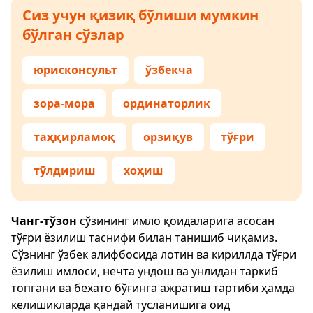
Сиз учун қизиқ бўлиши мумкин
бўлган сўзлар
юрисконсульт
ўзбекча
зора-мора
ординаторлик
таҳқирламоқ
орзиқув
тўғри
тўлдириш
хоҳиш
Чанг-тўзон
сўзининг имло қоидаларига асосан
тўғри ёзилиш таснифи билан танишиб чиқамиз.
Сўзнинг ўзбек алифбосида лотин ва кириллда тўғри
ёзилиш имлоси, нечта ундош ва унлидан таркиб
топгани ва бехато бўғинга ажратиш тартиби ҳамда
келишикларда қандай тусланишига оид