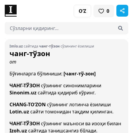
O‘Z
0
Imlo.uz
сайтида
чанг-тўзон
сўзининг ёзилиши
чанг-тўзон
от
Бўғинларга бўлиниши:
[чанг-тў-зон]
ЧАНГ-ТЎЗОН
сўзининг синонимларини
Sinonim.uz
сайтида қидириб кўринг.
CHANG-TO‘ZON
сўзининг лотинча ёзилиши
Lotin.uz
сайти томонидан тақдим қилинган.
ЧАНГ-ТЎЗОН
сўзининг маъноси ва изоҳи билан
Izoh.uz
сайтида танишсангиз бўлади.