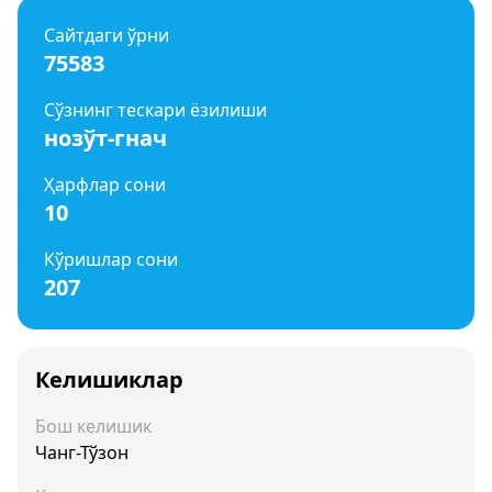
Сайтдаги ўрни
75583
Сўзнинг тескари ёзилиши
нозўт-гнач
Ҳарфлар сони
10
Кўришлар сони
207
Келишиклар
Бош келишик
Чанг-Тўзон