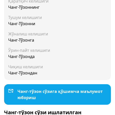
Қаратқич келишиги
Чанг-Тўзоннинг
Тушум келишиги
Чанг-Тўзонни
Жўналиш келишиги
Чанг-Тўзонга
Ўрин-пайт келишиги
Чанг-Тўзонда
Чиқиш келишиги
Чанг-Тўзондан
Чанг-тўзон сўзига қўшимча маълумот
юбориш
Чанг-тўзон сўзи ишлатилган