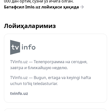
000 дан ортиқ сўзни ўз ичига олган.
Батафсил Imlo.uz лойиҳаси ҳақида
Лойиҳаларимиз
TVinfo.uz — Телепрограмма на сегодня,
завтра и ближайшую неделю.
TVinfo.uz — Bugun, ertaga va keyingi hafta
uchun to‘liq teledasturlar.
tvinfo.uz