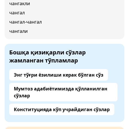
чангакли
чангал
чангал-чангал
чангали
Бошқа қизиқарли сўзлар
жамланган тўпламлар
Энг тўғри ёзилиши керак бўлган сўз
Мумтоз адабиётимизда қўлланилган
сўзлар
Конституцияда кўп учрайдиган сўзлар