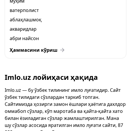
муҳим
ватерполист
аблаҳлашмоқ
акваридлар
абри найсон
Ҳаммасини кўриш
Imlo.uz лойиҳаси ҳақида
Imlo.uz — бу ўзбек тилининг имло луғатидир. Сайт
ўзбек тилидаги сўзлардан таркиб топган.
Сайтимизда ҳозирги замон ёшлари ҳаётига дахлдор
оммабоп сўзлар, кўп маротаба ва қайта-қайта хато
билан ёзиладиган сўзлар жамлаштирилган. Мана
шу сўзлар асосида яратилган имло луғати сайти, 87