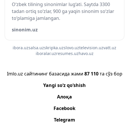
O‘zbek tilining sinonimlar lug‘ati. Saytda 3300
tadan ortiq so‘zlar, 900 ga yaqin sinonim so‘zlar
to‘plamiga jamlangan.
sinonim.uz
ibora.uz
salsa.uz
skripka.uz
slovo.uz
television.uz
vatt.uz
iboralar.uz
resumes.uz
havo.uz
Imlo.uz сайтининг базасида жами
87 110
та сўз бор
Yangi so‘z qo‘shish
Алоқа
Facebook
Telegram