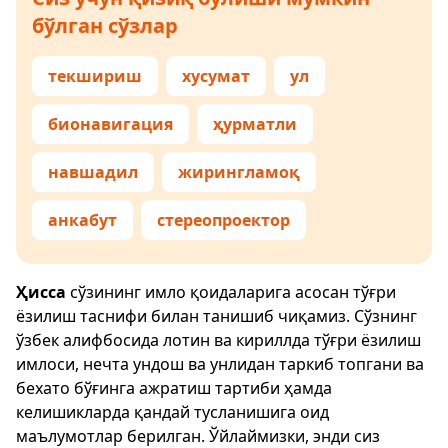
бўлган сўзлар
текшириш
хусумат
ул
бионавигация
ҳурматли
навшадил
жирингламоқ
анкабут
стереопроектор
Ҳисса
сўзининг имло қоидаларига асосан тўғри
ёзилиш таснифи билан танишиб чиқамиз. Сўзнинг
ўзбек алифбосида лотин ва кириллда тўғри ёзилиш
имлоси, нечта ундош ва унлидан таркиб топгани ва
бехато бўғинга ажратиш тартиби ҳамда
келишикларда қандай тусланишига оид
маълумотлар берилган. Ўйлаймизки, энди сиз