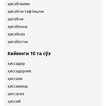
ҳисобчилик
ҳисобчи-тафтишчи
ҳисобчи
ҳисобхона
ҳисобсиз
ҳисоботчи
Кейинги 10 та сўз
ҳиссадор
ҳиссадорлик
ҳиссали
ҳиссаманд
ҳиссасиз
ҳиссий