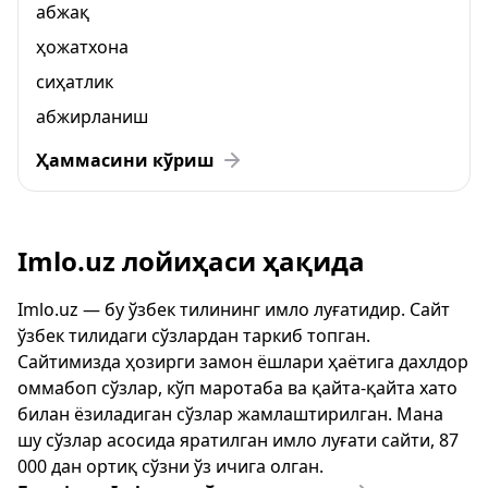
абжақ
ҳожатхона
сиҳатлик
абжирланиш
Ҳаммасини кўриш
Imlo.uz лойиҳаси ҳақида
Imlo.uz — бу ўзбек тилининг имло луғатидир. Сайт
ўзбек тилидаги сўзлардан таркиб топган.
Сайтимизда ҳозирги замон ёшлари ҳаётига дахлдор
оммабоп сўзлар, кўп маротаба ва қайта-қайта хато
билан ёзиладиган сўзлар жамлаштирилган. Мана
шу сўзлар асосида яратилган имло луғати сайти, 87
000 дан ортиқ сўзни ўз ичига олган.