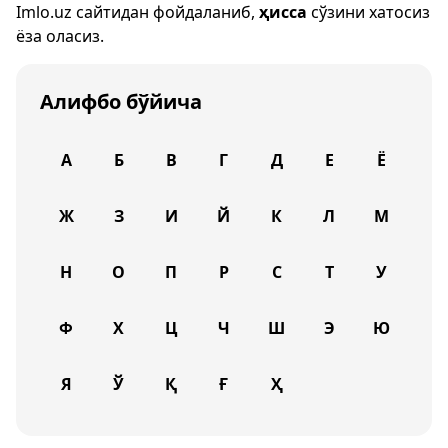
Imlo.uz
сайтидан фойдаланиб,
ҳисса
сўзини хатосиз
ёза оласиз.
Алифбо бўйича
А
Б
В
Г
Д
Е
Ё
Ж
З
И
Й
К
Л
М
Н
О
П
Р
С
Т
У
Ф
Х
Ц
Ч
Ш
Э
Ю
Я
Ў
Қ
Ғ
Ҳ