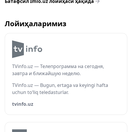
Батафсил Imlo.uz лойиҳаси ҳақида
Лойиҳаларимиз
TVinfo.uz — Телепрограмма на сегодня,
завтра и ближайшую неделю.
TVinfo.uz — Bugun, ertaga va keyingi hafta
uchun to‘liq teledasturlar.
tvinfo.uz