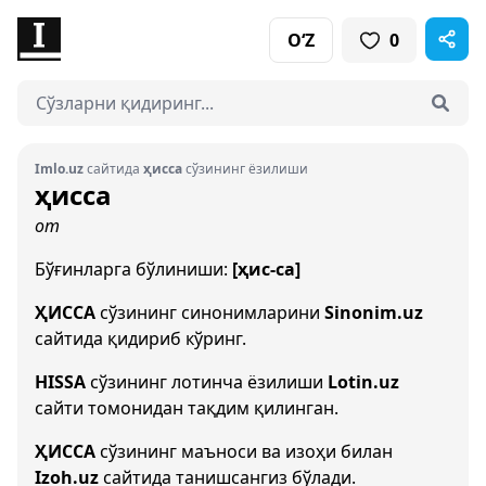
O‘Z
0
Imlo.uz
сайтида
ҳисса
сўзининг ёзилиши
ҳисса
от
Бўғинларга бўлиниши:
[ҳис-са]
ҲИССА
сўзининг синонимларини
Sinonim.uz
сайтида қидириб кўринг.
HISSA
сўзининг лотинча ёзилиши
Lotin.uz
сайти томонидан тақдим қилинган.
ҲИССА
сўзининг маъноси ва изоҳи билан
Izoh.uz
сайтида танишсангиз бўлади.