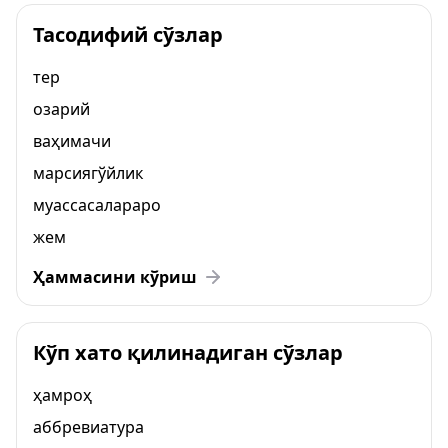
Тасодифий сўзлар
тер
озарий
ваҳимачи
марсиягўйлик
муассасалараро
жем
Ҳаммасини кўриш
Кўп хато қилинадиган сўзлар
ҳамроҳ
аббревиатура