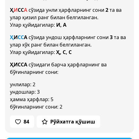
Ҳ
И
С
С
А
сўзида унли ҳарфларнинг сони
2
та ва
улар қизил ранг билан белгиланган.
Улар қуйидагилар:
И, А
Ҳ
И
С
С
А
сўзида ундош ҳарфларнинг сони
3
та ва
улар кўк ранг билан белгиланган.
Улар қуйидагилар:
Ҳ, С, С
ҲИССА
сўзидаги барча ҳарфларнинг ва
бўғинларнинг сони:
унлилар: 2
ундошлар: 3
ҳамма ҳарфлар: 5
бўғинларнинг сони: 2
84
Рўйхатга қўшиш