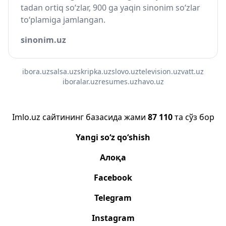
tadan ortiq so‘zlar, 900 ga yaqin sinonim so‘zlar
to‘plamiga jamlangan.
sinonim.uz
ibora.uz
salsa.uz
skripka.uz
slovo.uz
television.uz
vatt.uz
iboralar.uz
resumes.uz
havo.uz
Imlo.uz сайтининг базасида жами
87 110
та сўз бор
Yangi so‘z qo‘shish
Алоқа
Facebook
Telegram
Instagram