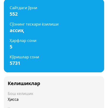
Сайтдаги ўрни
552
Сўзнинг тескари ёзилиши
ассиҳ
Ҳарфлар сони
5
Кўришлар сони
5731
Келишиклар
Бош келишик
Ҳисса