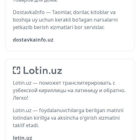
DostavkaInfo — Taomlar, dorilar, kitoblar va
boshqa uy uchun kerakli bo‘lagan narsalarni
yetkazib berish xizmatlari bor servislar.
dostavkainfo.uz
Lotin.uz — поможет транслитерировать с
узбекской кириллицы на латиницу и обратно.
Легко!
Lotin.uz — foydalanuvchilarga berilgan matnni
lotindan kirillga va aksincha o‘girish xizmatini
taklif etadi.
lotin.uz