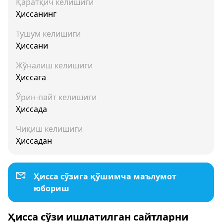
Қаратқич келишиги
Ҳиссанинг
Тушум келишиги
Ҳиссани
Жўналиш келишиги
Ҳиссага
Ўрин-пайт келишиги
Ҳиссада
Чиқиш келишиги
Ҳиссадан
Ҳисса сўзига қўшимча маълумот
юбориш
Ҳисса сўзи ишлатилган сайтларни