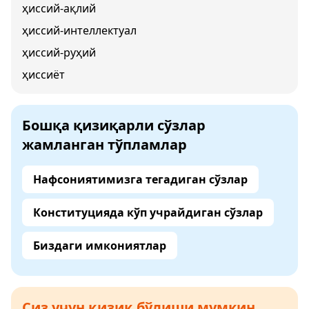
ҳиссий-ақлий
ҳиссий-интеллектуал
ҳиссий-руҳий
ҳиссиёт
Бошқа қизиқарли сўзлар
жамланган тўпламлар
Нафсониятимизга тегадиган сўзлар
Конституцияда кўп учрайдиган сўзлар
Биздаги имкониятлар
Сиз учун қизиқ бўлиши мумкин