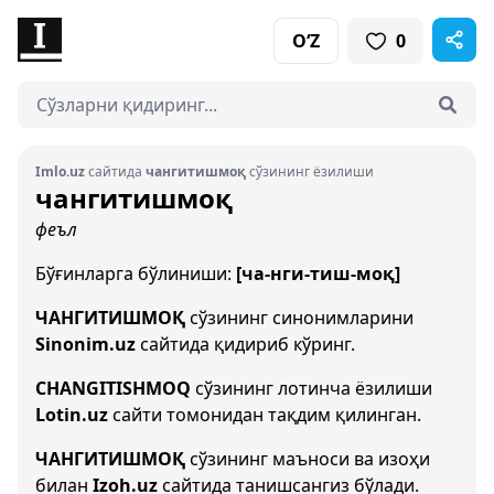
O‘Z
0
Imlo.uz
сайтида
чангитишмоқ
сўзининг ёзилиши
чангитишмоқ
феъл
Бўғинларга бўлиниши:
[ча-нги-тиш-моқ]
ЧАНГИТИШМОҚ
сўзининг синонимларини
Sinonim.uz
сайтида қидириб кўринг.
CHANGITISHMOQ
сўзининг лотинча ёзилиши
Lotin.uz
сайти томонидан тақдим қилинган.
ЧАНГИТИШМОҚ
сўзининг маъноси ва изоҳи
билан
Izoh.uz
сайтида танишсангиз бўлади.