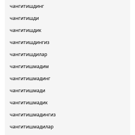
чангитишдинг
чангитишди
чангитишдик
чангитишдингиз
чангитишдилар
чангитишмадим
чангитишмадинг
чангитишмади
чангитишмадик
чангитишмадингиз
чангитишмадилар