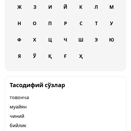
Ж
З
И
Й
К
Л
М
Н
О
П
Р
С
Т
У
Ф
Х
Ц
Ч
Ш
Э
Ю
Я
Ў
Қ
Ғ
Ҳ
Тасодифий сўзлар
товонча
муайян
чиний
бийлик