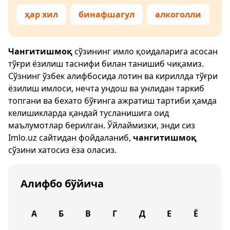
ҳар хил
бинафшагул
алкоголли
Чангитишмоқ
сўзининг имло қоидаларига асосан
тўғри ёзилиш таснифи билан танишиб чиқамиз.
Сўзнинг ўзбек алифбосида лотин ва кириллда тўғри
ёзилиш имлоси, нечта ундош ва унлидан таркиб
топгани ва бехато бўғинга ажратиш тартиби ҳамда
келишикларда қандай тусланишига оид
маълумотлар берилган. Ўйлаймизки, энди сиз
Imlo.uz
сайтидан фойдаланиб,
чангитишмоқ
сўзини хатосиз ёза оласиз.
Алифбо бўйича
А
Б
В
Г
Д
Е
Ё