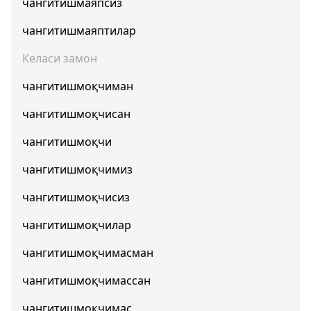
чангитишмаяпсиз
чангитишмаяптилар
Келаси замон
чангитишмоқчиман
чангитишмоқчисан
чангитишмоқчи
чангитишмоқчимиз
чангитишмоқчисиз
чангитишмоқчилар
чангитишмоқчимасман
чангитишмоқчимассан
чангитишмоқчимас