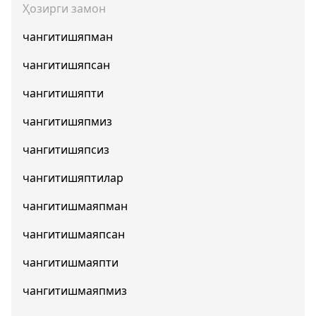
Ҳозирги замон
чангитишяпман
чангитишяпсан
чангитишяпти
чангитишяпмиз
чангитишяпсиз
чангитишяптилар
чангитишмаяпман
чангитишмаяпсан
чангитишмаяпти
чангитишмаяпмиз