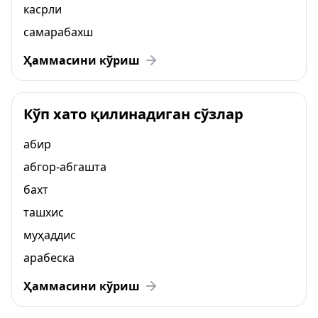
касрли
самарабахш
Ҳаммасини кўриш
Кўп хато қилинадиган сўзлар
абир
абгор-абгашта
бахт
ташхис
муҳаддис
арабеска
Ҳаммасини кўриш