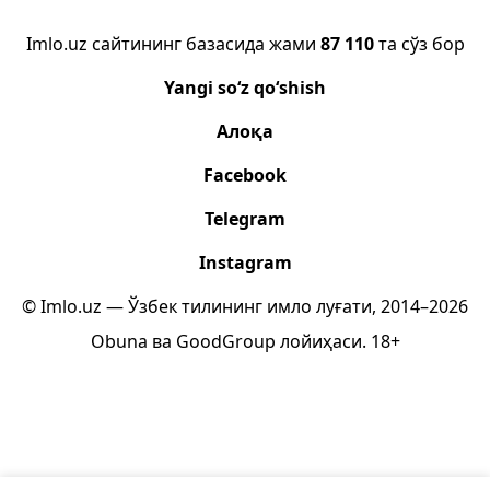
Imlo.uz сайтининг базасида жами
87 110
та сўз бор
Yangi so‘z qo‘shish
Алоқа
Facebook
Telegram
Instagram
© Imlo.uz — Ўзбек тилининг имло луғати, 2014–2026
Obuna
ва
GoodGroup
лойиҳаси.
18+