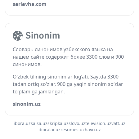
sarlavha.com
Словарь синонимов узбекского языка на
нашем сайте содержит более 3300 слов и 900
синонимов.
O‘zbek tilining sinonimlar lug‘ati. Saytda 3300
tadan ortiq so‘zlar, 900 ga yaqin sinonim so‘zlar
to‘plamiga jamlangan.
sinonim.uz
ibora.uz
salsa.uz
skripka.uz
slovo.uz
television.uz
vatt.uz
iboralar.uz
resumes.uz
havo.uz