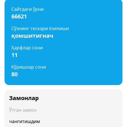
Сайтдаги ўрни
66621
Сўзнинг тескари ёзилиши
қомшитигнач
Ҳарфлар сони
11
Кўришлар сони
80
Замонлар
Ўтган замон
чангитишдим