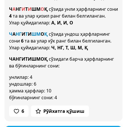
Ч
А
НГ
И
Т
И
Ш
М
О
Қ
сўзида унли ҳарфларнинг сони
4
та ва улар қизил ранг билан белгиланган.
Улар қуйидагилар:
А, И, И, О
Ч
А
НГ
И
Т
И
Ш
М
О
Қ
сўзида ундош ҳарфларнинг
сони
6
та ва улар кўк ранг билан белгиланган.
Улар қуйидагилар:
Ч, НГ, Т, Ш, М, Қ
ЧАНГИТИШМОҚ
сўзидаги барча ҳарфларнинг
ва бўғинларнинг сони:
унлилар: 4
ундошлар: 6
ҳамма ҳарфлар: 10
бўғинларнинг сони: 4
6
Рўйхатга қўшиш