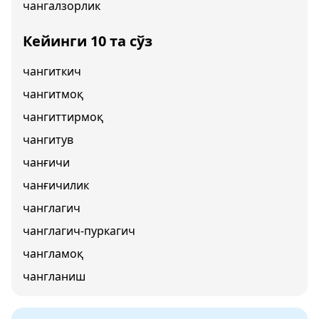
чангалзорлик
Кейинги 10 та сўз
чангиткич
чангитмоқ
чангиттирмоқ
чангитув
чанғичи
чанғичилик
чанглагич
чанглагич-пуркагич
чангламоқ
чангланиш