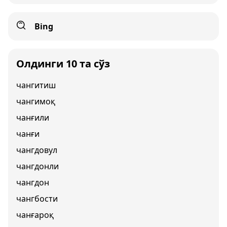
Bing
Олдинги 10 та сўз
чангитиш
чангимоқ
чанғили
чанғи
чангдовул
чангдонли
чангдон
чангбости
чанғароқ