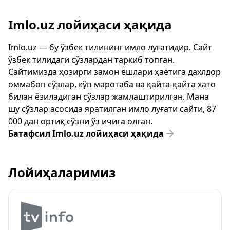
Imlo.uz лойиҳаси ҳақида
Imlo.uz — бу ўзбек тилининг имло луғатидир. Сайт
ўзбек тилидаги сўзлардан таркиб топган.
Сайтимизда ҳозирги замон ёшлари ҳаётига дахлдор
оммабоп сўзлар, кўп маротаба ва қайта-қайта хато
билан ёзиладиган сўзлар жамлаштирилган. Мана
шу сўзлар асосида яратилган имло луғати сайти, 87
000 дан ортиқ сўзни ўз ичига олган.
Батафсил Imlo.uz лойиҳаси ҳақида
Лойиҳаларимиз