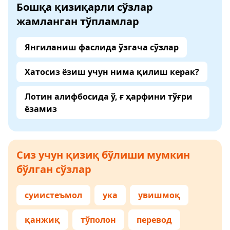
Бошқа қизиқарли сўзлар
жамланган тўпламлар
Янгиланиш фаслида ўзгача сўзлар
Хатосиз ёзиш учун нима қилиш керак?
Лотин алифбосида ў, ғ ҳарфини тўғри
ёзамиз
Сиз учун қизиқ бўлиши мумкин
бўлган сўзлар
суиистеъмол
ука
увишмоқ
қанжиқ
тўполон
перевод