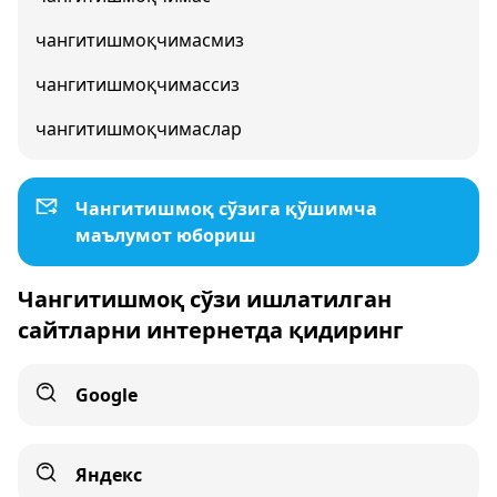
чангитишмоқчимасмиз
чангитишмоқчимассиз
чангитишмоқчимаслар
Чангитишмоқ сўзига қўшимча
маълумот юбориш
Чангитишмоқ сўзи ишлатилган
сайтларни интернетда қидиринг
Google
Яндекс