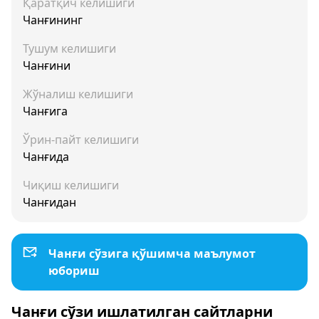
Қаратқич келишиги
Чанғининг
Тушум келишиги
Чанғини
Жўналиш келишиги
Чанғига
Ўрин-пайт келишиги
Чанғида
Чиқиш келишиги
Чанғидан
Чанғи сўзига қўшимча маълумот
юбориш
Чанғи сўзи ишлатилган сайтларни