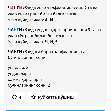
Ч
А
Н
Ғ
И
сўзида унли ҳарфларнинг сони
2
та ва
улар қизил ранг билан белгиланган.
Улар қуйидагилар:
А, И
Ч
А
Н
Ғ
И
сўзида ундош ҳарфларнинг сони
3
та ва
улар кўк ранг билан белгиланган.
Улар қуйидагилар:
Ч, Н, Ғ
ЧАНҒИ
сўзидаги барча ҳарфларнинг ва
бўғинларнинг сони:
унлилар: 2
ундошлар: 3
ҳамма ҳарфлар: 5
бўғинларнинг сони: 2
4
Рўйхатга қўшиш