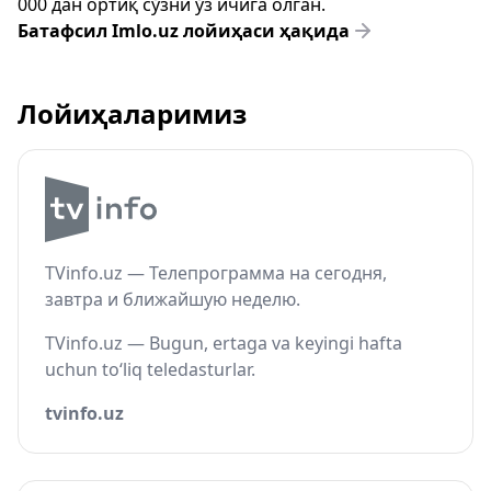
000 дан ортиқ сўзни ўз ичига олган.
Батафсил Imlo.uz лойиҳаси ҳақида
Лойиҳаларимиз
TVinfo.uz — Телепрограмма на сегодня,
завтра и ближайшую неделю.
TVinfo.uz — Bugun, ertaga va keyingi hafta
uchun to‘liq teledasturlar.
tvinfo.uz