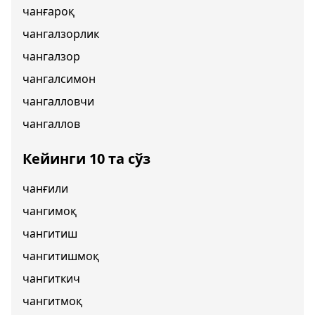
чанғароқ
чангалзорлик
чангалзор
чангалсимон
чангалловчи
чангаллов
Кейинги 10 та сўз
чанғили
чангимоқ
чангитиш
чангитишмоқ
чангиткич
чангитмоқ