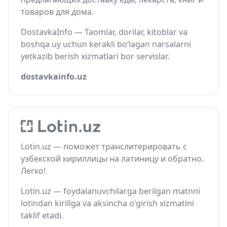
товаров для дома.
DostavkaInfo — Taomlar, dorilar, kitoblar va
boshqa uy uchun kerakli bo‘lagan narsalarni
yetkazib berish xizmatlari bor servislar.
dostavkainfo.uz
Lotin.uz — поможет транслитерировать с
узбекской кириллицы на латиницу и обратно.
Легко!
Lotin.uz — foydalanuvchilarga berilgan matnni
lotindan kirillga va aksincha o‘girish xizmatini
taklif etadi.