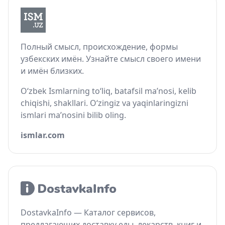
Полный смысл, происхождение, формы
узбекских имён. Узнайте смысл своего имени
и имён близких.
O‘zbek Ismlarning to‘liq, batafsil ma’nosi, kelib
chiqishi, shakllari. O‘zingiz va yaqinlaringizni
ismlari ma’nosini bilib oling.
ismlar.com
DostavkaInfo — Каталог сервисов,
предлагающих доставку еды, лекарств, книг и