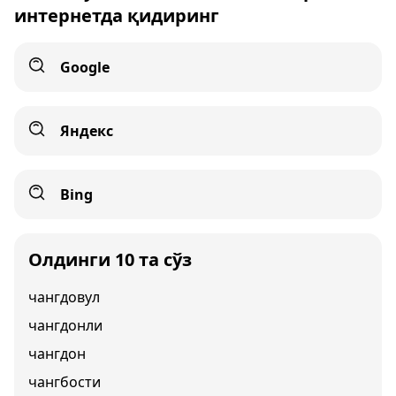
интернетда қидиринг
Google
Яндекс
Bing
Олдинги 10 та сўз
чангдовул
чангдонли
чангдон
чангбости