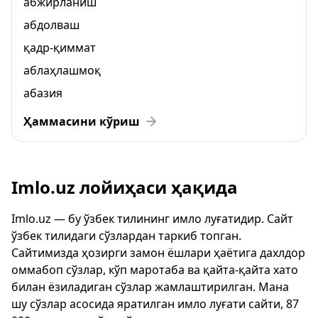
абжирланиш
абдолваш
қадр-қиммат
аблаҳлашмоқ
абазия
Ҳаммасини кўриш
Imlo.uz лойиҳаси ҳақида
Imlo.uz — бу ўзбек тилининг имло луғатидир. Сайт
ўзбек тилидаги сўзлардан таркиб топган.
Сайтимизда ҳозирги замон ёшлари ҳаётига дахлдор
оммабоп сўзлар, кўп маротаба ва қайта-қайта хато
билан ёзиладиган сўзлар жамлаштирилган. Мана
шу сўзлар асосида яратилган имло луғати сайти, 87