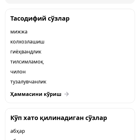
Тасодифий сўзлар
мижжа
колхозлашиш
гиёҳвандлик
тилсимламоқ
чилон
тузалувчанлик
Ҳаммасини кўриш
Кўп хато қилинадиган сўзлар
абҳар