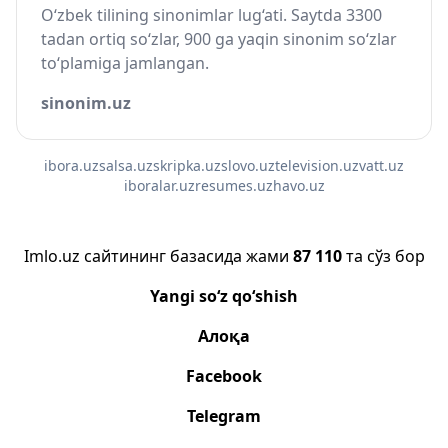
O‘zbek tilining sinonimlar lug‘ati. Saytda 3300
tadan ortiq so‘zlar, 900 ga yaqin sinonim so‘zlar
to‘plamiga jamlangan.
sinonim.uz
ibora.uz
salsa.uz
skripka.uz
slovo.uz
television.uz
vatt.uz
iboralar.uz
resumes.uz
havo.uz
Imlo.uz сайтининг базасида жами
87 110
та сўз бор
Yangi so‘z qo‘shish
Алоқа
Facebook
Telegram