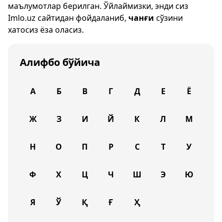
маълумотлар берилган. Ўйлаймизки, энди сиз
Imlo.uz
сайтидан фойдаланиб,
чанғи
сўзини
хатосиз ёза оласиз.
Алифбо бўйича
А
Б
В
Г
Д
Е
Ё
Ж
З
И
Й
К
Л
М
Н
О
П
Р
С
Т
У
Ф
Х
Ц
Ч
Ш
Э
Ю
Я
Ў
Қ
Ғ
Ҳ