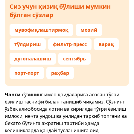
Сиз учун қизиқ бўлиши мумкин
бўлган сўзлар
мувофиқлаштирмоқ
мозий
тўлдириш
фильтр-пресс
варақ
дугоналашиш
сентябрь
порт-порт
раҳбар
Чанғи
сўзининг имло қоидаларига асосан тўғри
ёзилиш таснифи билан танишиб чиқамиз. Сўзнинг
ўзбек алифбосида лотин ва кириллда тўғри ёзилиш
имлоси, нечта ундош ва унлидан таркиб топгани ва
бехато бўғинга ажратиш тартиби ҳамда
келишикларда қандай тусланишига оид