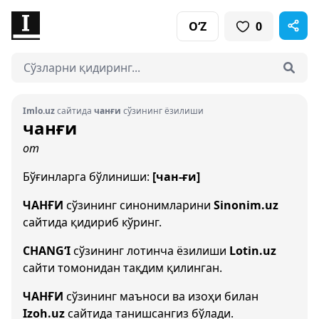
O‘Z
0
Imlo.uz
сайтида
чанғи
сўзининг ёзилиши
чанғи
от
Бўғинларга бўлиниши:
[чан-ғи]
ЧАНҒИ
сўзининг синонимларини
Sinonim.uz
сайтида қидириб кўринг.
CHANG‘I
сўзининг лотинча ёзилиши
Lotin.uz
сайти томонидан тақдим қилинган.
ЧАНҒИ
сўзининг маъноси ва изоҳи билан
Izoh.uz
сайтида танишсангиз бўлади.