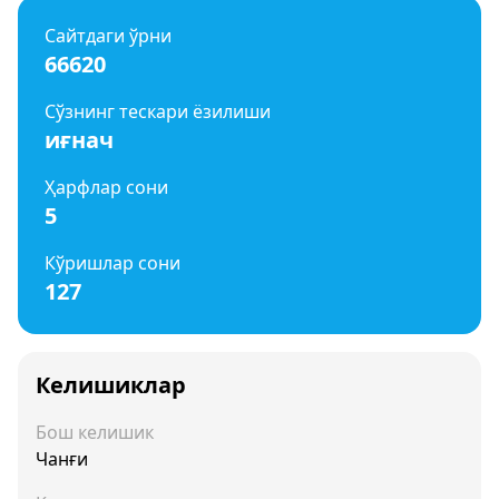
Сайтдаги ўрни
66620
Сўзнинг тескари ёзилиши
иғнач
Ҳарфлар сони
5
Кўришлар сони
127
Келишиклар
Бош келишик
Чанғи