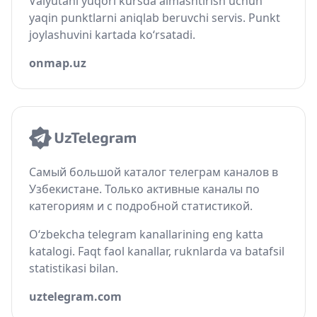
Valyutani yuqori kursda almashtirish uchun
yaqin punktlarni aniqlab beruvchi servis. Punkt
joylashuvini kartada ko‘rsatadi.
onmap.uz
Самый большой каталог телеграм каналов в
Узбекистане. Только активные каналы по
категориям и с подробной статистикой.
O‘zbekcha telegram kanallarining eng katta
katalogi. Faqt faol kanallar, ruknlarda va batafsil
statistikasi bilan.
uztelegram.com