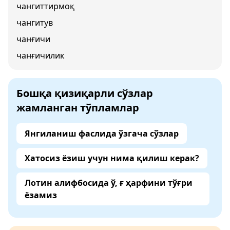
чангиттирмоқ
чангитув
чанғичи
чанғичилик
Бошқа қизиқарли сўзлар
жамланган тўпламлар
Янгиланиш фаслида ўзгача сўзлар
Хатосиз ёзиш учун нима қилиш керак?
Лотин алифбосида ў, ғ ҳарфини тўғри
ёзамиз