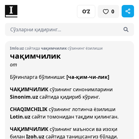
O‘Z
0
Imlo.uz
сайтида
чақимчилик
сўзининг ёзилиши
чақимчилик
от
Бўғинларга бўлиниши:
[ча-қим-чи-лик]
ЧАҚИМЧИЛИК
сўзининг синонимларини
Sinonim.uz
сайтида қидириб кўринг.
CHAQIMCHILIK
сўзининг лотинча ёзилиши
Lotin.uz
сайти томонидан тақдим қилинган.
ЧАҚИМЧИЛИК
сўзининг маъноси ва изоҳи
билан
Izoh.uz
сайтида танишсангиз бўлади.