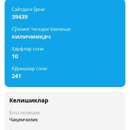
Сайтдаги ўрни
39439
Сўзнинг тескари ёзилиши
киличмиқач
Ҳарфлар сони
10
Кўришлар сони
241
Келишиклар
Бош келишик
Чақимчилик