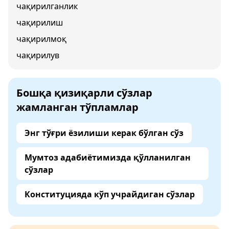
чақирилганлик
чақирилиш
чақирилмоқ
чақирилув
Бошқа қизиқарли сўзлар
жамланган тўпламлар
Энг тўғри ёзилиши керак бўлган сўз
Мумтоз адабиётимизда қўлланилган
сўзлар
Конституцияда кўп учрайдиган сўзлар