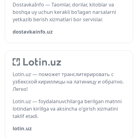
DostavkaInfo — Taomlar, dorilar, kitoblar va
boshqa uy uchun kerakli bo‘lagan narsalarni
yetkazib berish xizmatlari bor servislar.
dostavkainfo.uz
Lotin.uz — поможет транслитерировать с
узбекской кириллицы на латиницу и обратно.
Легко!
Lotin.uz — foydalanuvchilarga berilgan matnni
lotindan kirillga va aksincha o‘girish xizmatini
taklif etadi.
lotin.uz