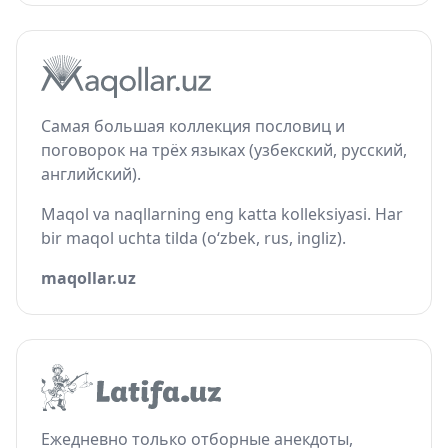
Самая большая коллекция пословиц и
поговорок на трёх языках (узбекский, русский,
английский).
Maqol va naqllarning eng katta kolleksiyasi. Har
bir maqol uchta tilda (o‘zbek, rus, ingliz).
maqollar.uz
Ежедневно только отборные анекдоты,