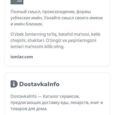
Полный смысл, происхождение, формы
узбекских имён. Узнайте смысл своего имени
и имён близких.
O‘zbek Ismlarning to‘liq, batafsil ma’nosi, kelib
chiqishi, shakllari. O‘zingiz va yaqinlaringizni
ismlari ma’nosini bilib oling.
ismlar.com
DostavkaInfo — Каталог сервисов,
предлагающих доставку еды, лекарств, книг и
товаров для дома.