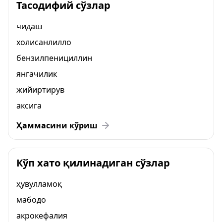
Тасодифий сўзлар
чидаш
холисанлилло
бензилпенициллин
янгачилик
жийиртирув
аксига
Ҳаммасини кўриш
Кўп хато қилинадиган сўзлар
ҳувулламоқ
мабодо
акрокефалия