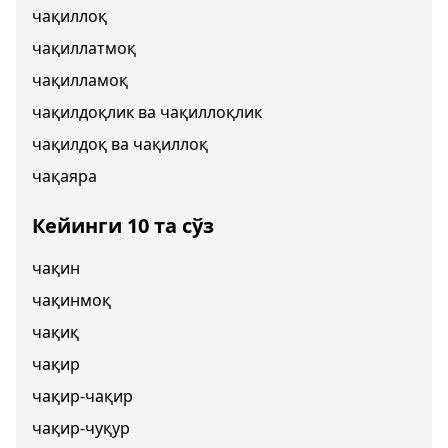
чақиллоқ
чақиллатмоқ
чақилламоқ
чақилдоқлик ва чақиллоқлик
чақилдоқ ва чақиллоқ
чақаяра
Кейинги 10 та сўз
чақин
чақинмоқ
чақиқ
чақир
чақир-чақир
чақир-чуқур