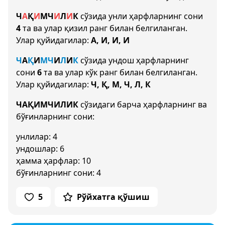
Ч
А
Қ
И
М
Ч
И
Л
И
К
сўзида унли ҳарфларнинг сони
4
та ва улар қизил ранг билан белгиланган.
Улар қуйидагилар:
А, И, И, И
Ч
А
Қ
И
М
Ч
И
Л
И
К
сўзида ундош ҳарфларнинг
сони
6
та ва улар кўк ранг билан белгиланган.
Улар қуйидагилар:
Ч, Қ, М, Ч, Л, К
ЧАҚИМЧИЛИК
сўзидаги барча ҳарфларнинг ва
бўғинларнинг сони:
унлилар: 4
ундошлар: 6
ҳамма ҳарфлар: 10
бўғинларнинг сони: 4
5
Рўйхатга қўшиш