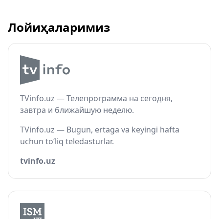
Лойиҳаларимиз
TVinfo.uz — Телепрограмма на сегодня,
завтра и ближайшую неделю.
TVinfo.uz — Bugun, ertaga va keyingi hafta
uchun to‘liq teledasturlar.
tvinfo.uz