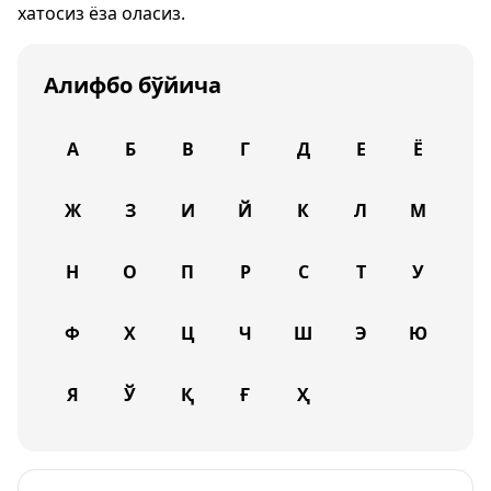
хатосиз ёза оласиз.
Алифбо бўйича
А
Б
В
Г
Д
Е
Ё
Ж
З
И
Й
К
Л
М
Н
О
П
Р
С
Т
У
Ф
Х
Ц
Ч
Ш
Э
Ю
Я
Ў
Қ
Ғ
Ҳ