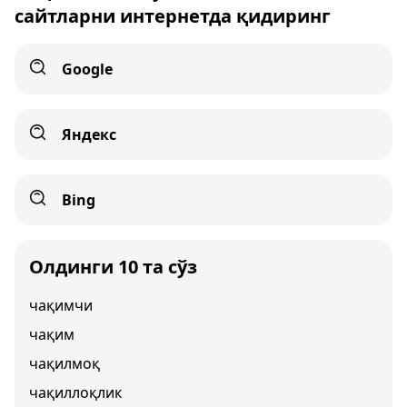
сайтларни интернетда қидиринг
Google
Яндекс
Bing
Олдинги 10 та сўз
чақимчи
чақим
чақилмоқ
чақиллоқлик