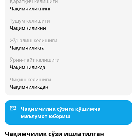
Қаратқич келишиги
Чақимчиликнинг
Тушум келишиги
Чақимчиликни
Жўналиш келишиги
Чақимчиликга
Ўрин-пайт келишиги
Чақимчиликда
Чиқиш келишиги
Чақимчиликдан
Чақимчилик сўзига қўшимча
маълумот юбориш
Чақимчилик сўзи ишлатилган