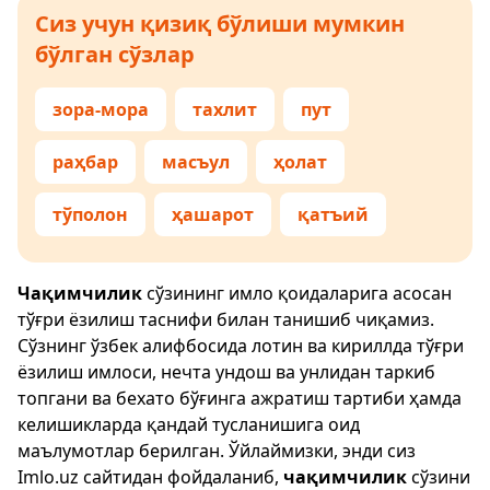
Сиз учун қизиқ бўлиши мумкин
бўлган сўзлар
зора-мора
тахлит
пут
раҳбар
масъул
ҳолат
тўполон
ҳашарот
қатъий
Чақимчилик
сўзининг имло қоидаларига асосан
тўғри ёзилиш таснифи билан танишиб чиқамиз.
Сўзнинг ўзбек алифбосида лотин ва кириллда тўғри
ёзилиш имлоси, нечта ундош ва унлидан таркиб
топгани ва бехато бўғинга ажратиш тартиби ҳамда
келишикларда қандай тусланишига оид
маълумотлар берилган. Ўйлаймизки, энди сиз
Imlo.uz
сайтидан фойдаланиб,
чақимчилик
сўзини