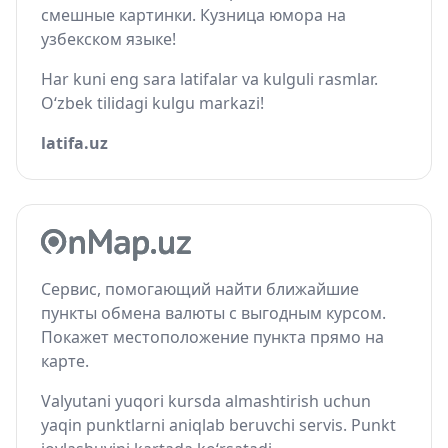
смешные картинки. Кузница юмора на
узбекском языке!
Har kuni eng sara latifalar va kulguli rasmlar.
O‘zbek tilidagi kulgu markazi!
latifa.uz
Сервис, помогающий найти ближайшие
пункты обмена валюты с выгодным курсом.
Покажет местоположение пункта прямо на
карте.
Valyutani yuqori kursda almashtirish uchun
yaqin punktlarni aniqlab beruvchi servis. Punkt