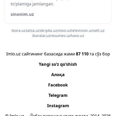
to‘plamiga jamlangan.
sinonim.uz
ibora.uz
salsa.uz
skripka.uz
slovo.uz
television.uz
vatt.uz
iboralar.uz
resumes.uz
havo.uz
Imlo.uz сайтининг базасида жами
87 110
та сўз бор
Yangi so‘z qo‘shish
Алоқа
Facebook
Telegram
Instagram
© Imlo.uz — Ўзбек тилининг имло луғати, 2014–2026