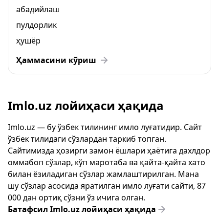
абадийлаш
пулдорлик
ҳушёр
Ҳаммасини кўриш
Imlo.uz лойиҳаси ҳақида
Imlo.uz — бу ўзбек тилининг имло луғатидир. Сайт
ўзбек тилидаги сўзлардан таркиб топган.
Сайтимизда ҳозирги замон ёшлари ҳаётига дахлдор
оммабоп сўзлар, кўп маротаба ва қайта-қайта хато
билан ёзиладиган сўзлар жамлаштирилган. Мана
шу сўзлар асосида яратилган имло луғати сайти, 87
000 дан ортиқ сўзни ўз ичига олган.
Батафсил Imlo.uz лойиҳаси ҳақида