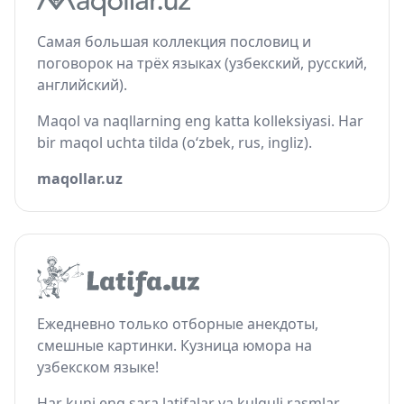
Самая большая коллекция пословиц и
поговорок на трёх языках (узбекский, русский,
английский).
Maqol va naqllarning eng katta kolleksiyasi. Har
bir maqol uchta tilda (o‘zbek, rus, ingliz).
maqollar.uz
Ежедневно только отборные анекдоты,
смешные картинки. Кузница юмора на
узбекском языке!
Har kuni eng sara latifalar va kulguli rasmlar.