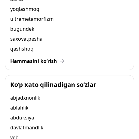
yoqlashmoq
ultrametamorfizm
bugundek
saxovatpesha
qashshoq
Hammasini ko‘rish
Ko‘p xato qilinadigan so‘zlar
abjadxnonlik
ablahlik
abduksiya
davlatmandlik
yeb