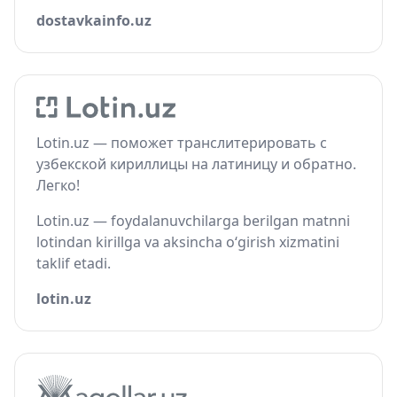
dostavkainfo.uz
Lotin.uz — поможет транслитерировать с
узбекской кириллицы на латиницу и обратно.
Легко!
Lotin.uz — foydalanuvchilarga berilgan matnni
lotindan kirillga va aksincha o‘girish xizmatini
taklif etadi.
lotin.uz