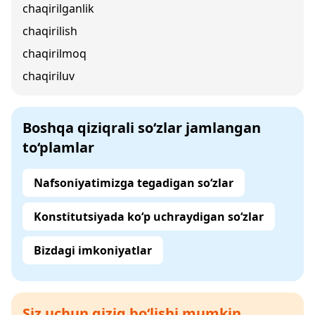
chaqirilganlik
chaqirilish
chaqirilmoq
chaqiriluv
Boshqa qiziqrali so‘zlar jamlangan
to‘plamlar
Nafsoniyatimizga tegadigan so‘zlar
Konstitutsiyada ko‘p uchraydigan so‘zlar
Bizdagi imkoniyatlar
Siz uchun qiziq bo‘lishi mumkin