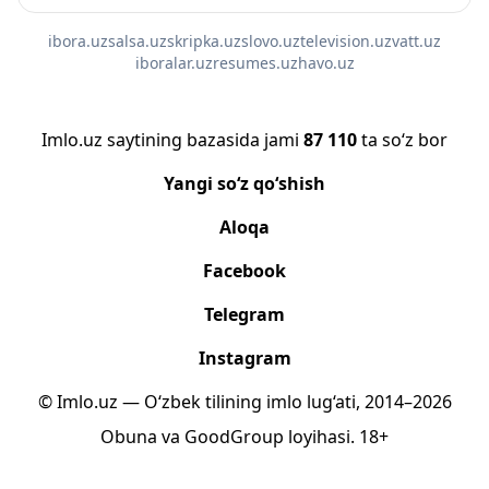
ibora.uz
salsa.uz
skripka.uz
slovo.uz
television.uz
vatt.uz
iboralar.uz
resumes.uz
havo.uz
Imlo.uz saytining bazasida jami
87 110
ta so‘z bor
Yangi so‘z qo‘shish
Aloqa
Facebook
Telegram
Instagram
© Imlo.uz — O‘zbek tilining imlo lug‘ati, 2014–2026
Obuna
va
GoodGroup
loyihasi.
18+