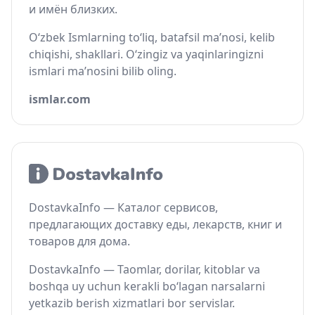
и имён близких.
O‘zbek Ismlarning to‘liq, batafsil ma’nosi, kelib
chiqishi, shakllari. O‘zingiz va yaqinlaringizni
ismlari ma’nosini bilib oling.
ismlar.com
DostavkaInfo — Каталог сервисов,
предлагающих доставку еды, лекарств, книг и
товаров для дома.
DostavkaInfo — Taomlar, dorilar, kitoblar va
boshqa uy uchun kerakli bo‘lagan narsalarni
yetkazib berish xizmatlari bor servislar.