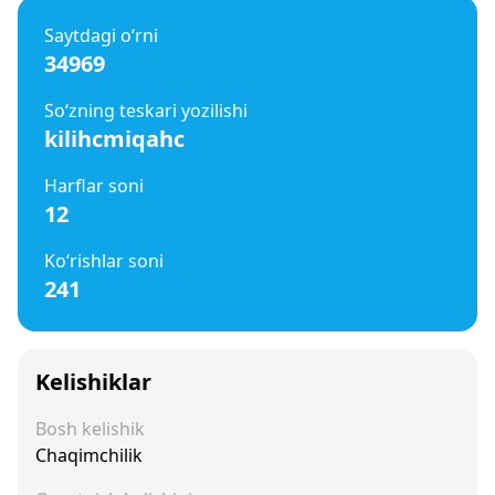
Saytdagi o‘rni
34969
So‘zning teskari yozilishi
kilihcmiqahc
Harflar soni
12
Ko‘rishlar soni
241
Kelishiklar
Bosh kelishik
Chaqimchilik