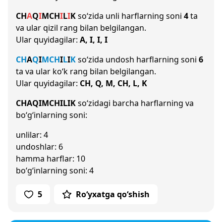
CH
A
Q
I
M
CH
I
L
I
K
so‘zida unli harflarning soni
4
ta
va ular qizil rang bilan belgilangan.
Ular quyidagilar:
A, I, I, I
CH
A
Q
I
M
CH
I
L
I
K
so‘zida undosh harflarning soni
6
ta va ular ko‘k rang bilan belgilangan.
Ular quyidagilar:
CH, Q, M, CH, L, K
CHAQIMCHILIK
so‘zidagi barcha harflarning va
bo‘g‘inlarning soni:
unlilar: 4
undoshlar: 6
hamma harflar: 10
bo‘g‘inlarning soni: 4
5
Ro‘yxatga qo‘shish