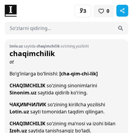
ЎЗ
0
Imlo.uz
saytida
chaqimchilik
so‘zining yozilishi
chaqimchilik
ot
Bo‘g‘inlarga bo‘linishi:
[cha-qim-chi-lik]
CHAQIMCHILIK
so‘zining sinonimlarini
Sinonim.uz
saytida qidirib ko‘ring.
ЧАҚИМЧИЛИК
so‘zining kirillcha yozilishi
Lotin.uz
sayti tomonidan taqdim qilingan.
CHAQIMCHILIK
so‘zining ma’nosi va izohi bilan
Izoh.uz
saytida tanishsangiz bo‘ladi.