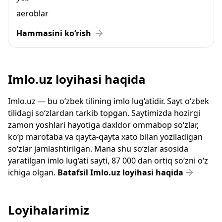
aeroblar
Hammasini ko‘rish
Imlo.uz loyihasi haqida
Imlo.uz — bu o‘zbek tilining imlo lug‘atidir. Sayt o‘zbek
tilidagi so‘zlardan tarkib topgan. Saytimizda hozirgi
zamon yoshlari hayotiga daxldor ommabop so‘zlar,
ko‘p marotaba va qayta-qayta xato bilan yoziladigan
so‘zlar jamlashtirilgan. Mana shu so‘zlar asosida
yaratilgan imlo lug‘ati sayti, 87 000 dan ortiq so‘zni o‘z
ichiga olgan.
Batafsil Imlo.uz loyihasi haqida
Loyihalarimiz