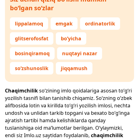
bo‘lgan so‘zlar
lippalamoq
emgak
ordinatorlik
glitserofosfat
bo‘yicha
bosinqiramoq
nuqtayi nazar
so‘zshunoslik
jiqqamush
Chaqimchilik
so‘zining imlo qoidalariga asosan to‘g‘ri
yozilish tasnifi bilan tanishib chiqamiz. So‘zning o‘zbek
alifbosida lotin va kirillda to‘g‘ri yozilish imlosi, nechta
undosh va unlidan tarkib topgani va bexato bo‘g‘inga
ajratish tartibi hamda kelishiklarda qanday
tuslanishiga oid ma’lumotlar berilgan. O‘ylaymizki,
endi siz
Imlo.uz
saytidan foydalanib,
chaqimchilik