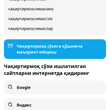
чақиртирмоқчимасмиз
чақиртирмоқчимассиз
чақиртирмоқчимаслар
Чақиртирмоқ сўзига қўшимча
маълумот юбориш
Чақиртирмоқ сўзи ишлатилган
сайтларни интернетда қидиринг
Google
Яндекс