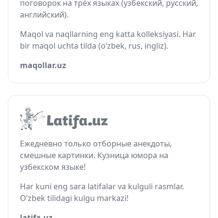
поговорок на трёх языках (узбекский, русский,
английский).
Maqol va naqllarning eng katta kolleksiyasi. Har
bir maqol uchta tilda (o‘zbek, rus, ingliz).
maqollar.uz
Ежедневно только отборные анекдоты,
смешные картинки. Кузница юмора на
узбекском языке!
Har kuni eng sara latifalar va kulguli rasmlar.
O‘zbek tilidagi kulgu markazi!
latifa.uz