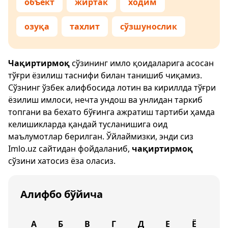
объект
жиртак
ходим
озуқа
тахлит
сўзшунослик
Чақиртирмоқ
сўзининг имло қоидаларига асосан
тўғри ёзилиш таснифи билан танишиб чиқамиз.
Сўзнинг ўзбек алифбосида лотин ва кириллда тўғри
ёзилиш имлоси, нечта ундош ва унлидан таркиб
топгани ва бехато бўғинга ажратиш тартиби ҳамда
келишикларда қандай тусланишига оид
маълумотлар берилган. Ўйлаймизки, энди сиз
Imlo.uz
сайтидан фойдаланиб,
чақиртирмоқ
сўзини хатосиз ёза оласиз.
Алифбо бўйича
А
Б
В
Г
Д
Е
Ё