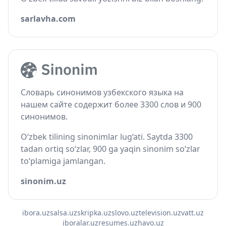
sarlavha.com
Словарь синонимов узбекского языка на
нашем сайте содержит более 3300 слов и 900
синонимов.
O‘zbek tilining sinonimlar lug‘ati. Saytda 3300
tadan ortiq so‘zlar, 900 ga yaqin sinonim so‘zlar
to‘plamiga jamlangan.
sinonim.uz
ibora.uz
salsa.uz
skripka.uz
slovo.uz
television.uz
vatt.uz
iboralar.uz
resumes.uz
havo.uz