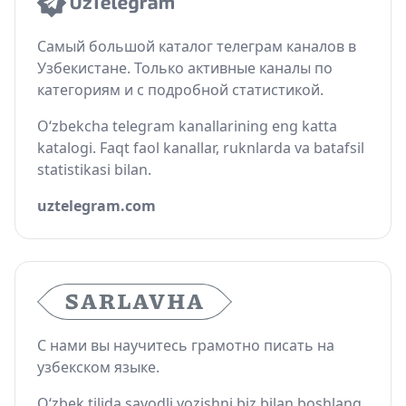
Самый большой каталог телеграм каналов в
Узбекистане. Только активные каналы по
категориям и с подробной статистикой.
O‘zbekcha telegram kanallarining eng katta
katalogi. Faqt faol kanallar, ruknlarda va batafsil
statistikasi bilan.
uztelegram.com
С нами вы научитесь грамотно писать на
узбекском языке.
O‘zbek tilida savodli yozishni biz bilan boshlang.