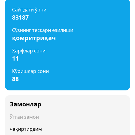
Сайтдаги ўрни
83187
Сўзнинг тескари ёзилиши
қомритриқач
Ҳарфлар сони
11
Кўришлар сони
88
Замонлар
Ўтган замон
чақиртирдим