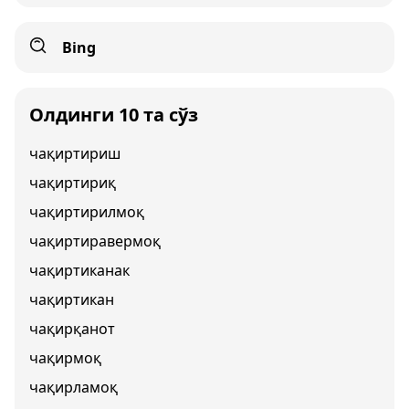
Bing
Олдинги 10 та сўз
чақиртириш
чақиртириқ
чақиртирилмоқ
чақиртиравермоқ
чақиртиканак
чақиртикан
чақирқанот
чақирмоқ
чақирламоқ