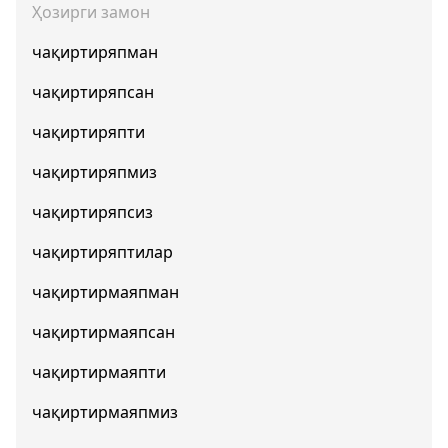
Ҳозирги замон
чақиртиряпман
чақиртиряпсан
чақиртиряпти
чақиртиряпмиз
чақиртиряпсиз
чақиртиряптилар
чақиртирмаяпман
чақиртирмаяпсан
чақиртирмаяпти
чақиртирмаяпмиз