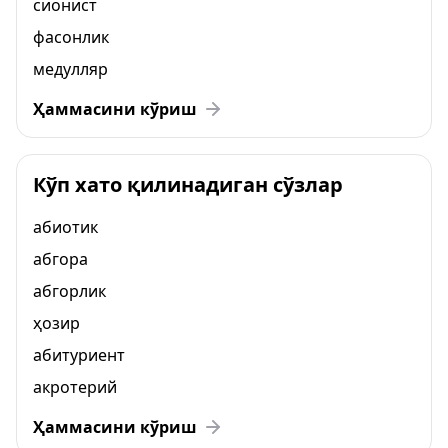
сионист
фасонлик
медулляр
Ҳаммасини кўриш
Кўп хато қилинадиган сўзлар
абиотик
абгора
абгорлик
ҳозир
абитуриент
акротерий
Ҳаммасини кўриш