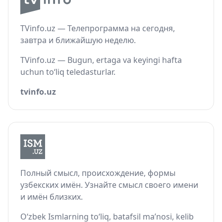
TVinfo.uz — Телепрограмма на сегодня,
завтра и ближайшую неделю.
TVinfo.uz — Bugun, ertaga va keyingi hafta
uchun to‘liq teledasturlar.
tvinfo.uz
Полный смысл, происхождение, формы
узбекских имён. Узнайте смысл своего имени
и имён близких.
O‘zbek Ismlarning to‘liq, batafsil ma’nosi, kelib