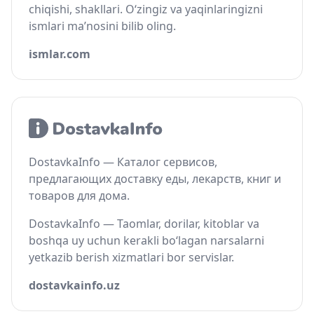
chiqishi, shakllari. O‘zingiz va yaqinlaringizni
ismlari ma’nosini bilib oling.
ismlar.com
DostavkaInfo — Каталог сервисов,
предлагающих доставку еды, лекарств, книг и
товаров для дома.
DostavkaInfo — Taomlar, dorilar, kitoblar va
boshqa uy uchun kerakli bo‘lagan narsalarni
yetkazib berish xizmatlari bor servislar.
dostavkainfo.uz