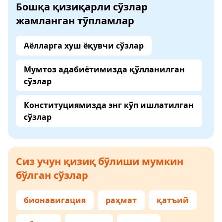
Бошқа қизиқарли сўзлар
жамланган тўпламлар
Аёлларга хуш ёқувчи сўзлар
Мумтоз адабиётимизда қўлланилган
сўзлар
Конституциямизда энг кўп ишлатилган
сўзлар
Сиз учун қизиқ бўлиши мумкин
бўлган сўзлар
бионавигация
раҳмат
қатъий