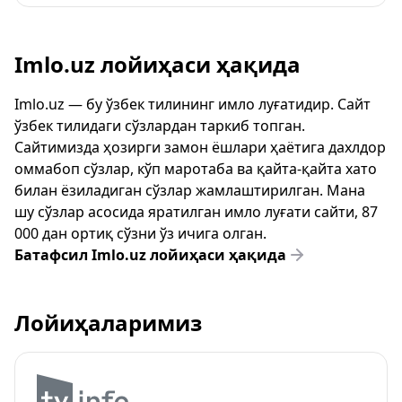
Imlo.uz лойиҳаси ҳақида
Imlo.uz — бу ўзбек тилининг имло луғатидир. Сайт
ўзбек тилидаги сўзлардан таркиб топган.
Сайтимизда ҳозирги замон ёшлари ҳаётига дахлдор
оммабоп сўзлар, кўп маротаба ва қайта-қайта хато
билан ёзиладиган сўзлар жамлаштирилган. Мана
шу сўзлар асосида яратилган имло луғати сайти, 87
000 дан ортиқ сўзни ўз ичига олган.
Батафсил Imlo.uz лойиҳаси ҳақида
Лойиҳаларимиз