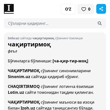
O‘Z
0
Imlo.uz
сайтида
чақиртирмоқ
сўзининг ёзилиши
чақиртирмоқ
феъл
Бўғинларга бўлиниши:
[ча-қир-тир-моқ]
ЧАҚИРТИРМОҚ
сўзининг синонимларини
Sinonim.uz
сайтида қидириб кўринг.
CHAQIRTIRMOQ
сўзининг лотинча ёзилиши
Lotin.uz
сайти томонидан тақдим қилинган.
ЧАҚИРТИРМОҚ
сўзининг маъноси ва изоҳи
билан
Izoh.uz
сайтида танишсангиз бўлади.