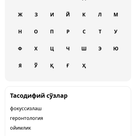
Ж
З
И
Й
К
Л
М
Н
О
П
Р
С
Т
У
Ф
Х
Ц
Ч
Ш
Э
Ю
Я
Ў
Қ
Ғ
Ҳ
Тасодифий сўзлар
фокуссизлаш
геронтология
ойимлик