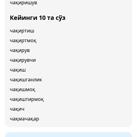
чақиришув
Кейинги 10 та сўз
чақиртиш
чақиртмоқ
чақирув
чақирувчи
чақиш
чақишганлик
чақишмоқ
чақиштирмоқ
чақич
чақмачақар