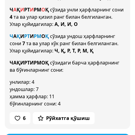
Ч
А
Қ
И
Р
Т
И
Р
М
О
Қ
сўзида унли ҳарфларнинг сони
4
та ва улар қизил ранг билан белгиланган.
Улар қуйидагилар:
А, И, И, О
Ч
А
Қ
И
Р
Т
И
Р
М
О
Қ
сўзида ундош ҳарфларнинг
сони
7
та ва улар кўк ранг билан белгиланган.
Улар қуйидагилар:
Ч, Қ, Р, Т, Р, М, Қ
ЧАҚИРТИРМОҚ
сўзидаги барча ҳарфларнинг
ва бўғинларнинг сони:
унлилар: 4
ундошлар: 7
ҳамма ҳарфлар: 11
бўғинларнинг сони: 4
6
Рўйхатга қўшиш