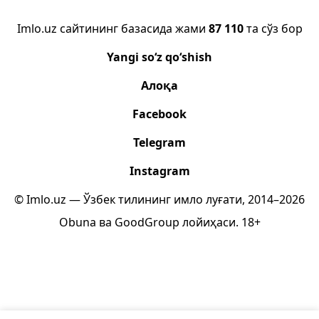
Imlo.uz сайтининг базасида жами
87 110
та сўз бор
Yangi so‘z qo‘shish
Алоқа
Facebook
Telegram
Instagram
© Imlo.uz — Ўзбек тилининг имло луғати, 2014–2026
Obuna
ва
GoodGroup
лойиҳаси.
18+