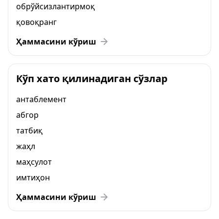
обрўйсизлантирмоқ
қовоқранг
Ҳаммасини кўриш
Кўп хато қилинадиган сўзлар
антаблемент
абгор
татбиқ
жаҳл
маҳсулот
имтиҳон
Ҳаммасини кўриш