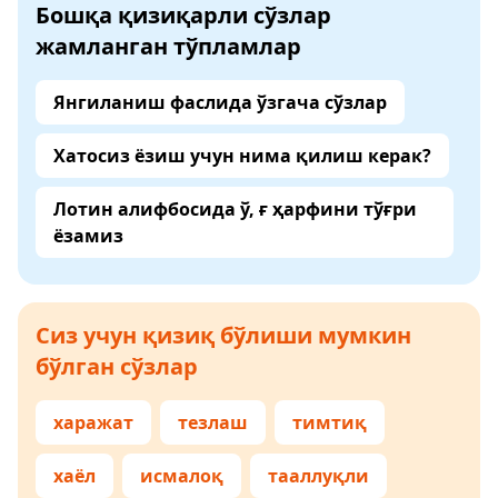
Бошқа қизиқарли сўзлар
жамланган тўпламлар
Янгиланиш фаслида ўзгача сўзлар
Хатосиз ёзиш учун нима қилиш керак?
Лотин алифбосида ў, ғ ҳарфини тўғри
ёзамиз
Сиз учун қизиқ бўлиши мумкин
бўлган сўзлар
харажат
тезлаш
тимтиқ
хаёл
исмалоқ
тааллуқли