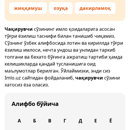
жиққамуш
озуқа
дакирламоқ
Чақирувчи
сўзининг имло қоидаларига асосан
тўғри ёзилиш таснифи билан танишиб чиқамиз.
Сўзнинг ўзбек алифбосида лотин ва кириллда тўғри
ёзилиш имлоси, нечта ундош ва унлидан таркиб
топгани ва бехато бўғинга ажратиш тартиби ҳамда
келишикларда қандай тусланишига оид
маълумотлар берилган. Ўйлаймизки, энди сиз
Imlo.uz
сайтидан фойдаланиб,
чақирувчи
сўзини
хатосиз ёза оласиз.
Алифбо бўйича
А
Б
В
Г
Д
Е
Ё