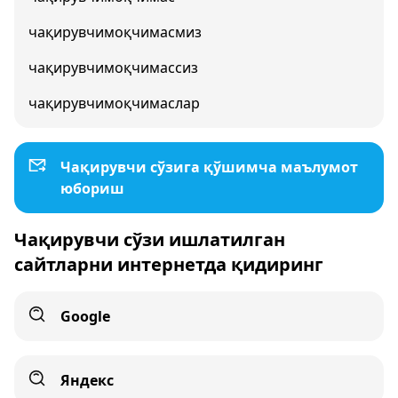
чақирувчимоқчимасмиз
чақирувчимоқчимассиз
чақирувчимоқчимаслар
Чақирувчи сўзига қўшимча маълумот
юбориш
Чақирувчи сўзи ишлатилган
сайтларни интернетда қидиринг
Google
Яндекс