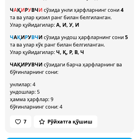
Ч
А
Қ
И
Р
У
В
Ч
И
сўзида унли ҳарфларнинг сони
4
та ва улар қизил ранг билан белгиланган.
Улар қуйидагилар:
А, И, У, И
Ч
А
Қ
И
Р
У
В
Ч
И
сўзида ундош ҳарфларнинг сони
5
та ва улар кўк ранг билан белгиланган.
Улар қуйидагилар:
Ч, Қ, Р, В, Ч
ЧАҚИРУВЧИ
сўзидаги барча ҳарфларнинг ва
бўғинларнинг сони:
унлилар: 4
ундошлар: 5
ҳамма ҳарфлар: 9
бўғинларнинг сони: 4
7
Рўйхатга қўшиш