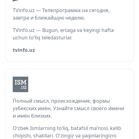
TVinfo.uz — Телепрограмма на сегодня,
завтра и ближайшую неделю.
TVinfo.uz — Bugun, ertaga va keyingi hafta
uchun to‘liq teledasturlar.
tvinfo.uz
Полный смысл, происхождение, формы
узбекских имён. Узнайте смысл своего имени
и имён близких.
O‘zbek Ismlarning to‘liq, batafsil ma’nosi, kelib
chiqishi, shakllari. O‘zingiz va yaqinlaringizni