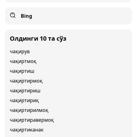
Bing
Олдинги 10 та сўз
чақирув
чақиртмоқ
чақиртиш
чақиртирмоқ
чақиртириш
чақиртириқ
чақиртирилмоқ
чақиртиравермоқ
чақиртиканак