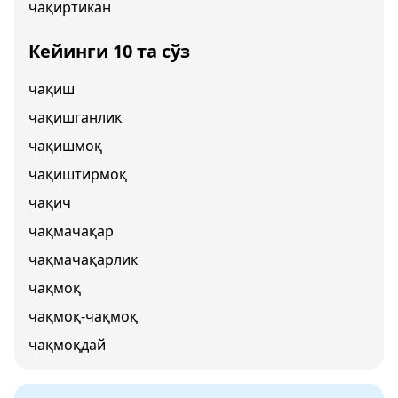
чақиртикан
Кейинги 10 та сўз
чақиш
чақишганлик
чақишмоқ
чақиштирмоқ
чақич
чақмачақар
чақмачақарлик
чақмоқ
чақмоқ-чақмоқ
чақмоқдай