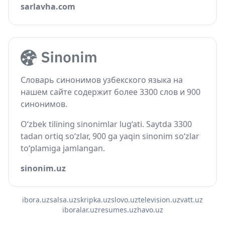
sarlavha.com
Словарь синонимов узбекского языка на
нашем сайте содержит более 3300 слов и 900
синонимов.
O‘zbek tilining sinonimlar lug‘ati. Saytda 3300
tadan ortiq so‘zlar, 900 ga yaqin sinonim so‘zlar
to‘plamiga jamlangan.
sinonim.uz
ibora.uz
salsa.uz
skripka.uz
slovo.uz
television.uz
vatt.uz
iboralar.uz
resumes.uz
havo.uz