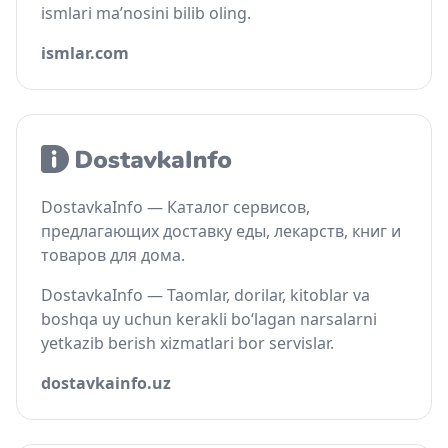
ismlari ma’nosini bilib oling.
ismlar.com
DostavkaInfo — Каталог сервисов,
предлагающих доставку еды, лекарств, книг и
товаров для дома.
DostavkaInfo — Taomlar, dorilar, kitoblar va
boshqa uy uchun kerakli bo‘lagan narsalarni
yetkazib berish xizmatlari bor servislar.
dostavkainfo.uz