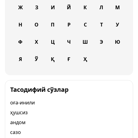
Ж
З
И
Й
К
Л
М
Н
О
П
Р
С
Т
У
Ф
Х
Ц
Ч
Ш
Э
Ю
Я
Ў
Қ
Ғ
Ҳ
Тасодифий сўзлар
оға-инили
ҳушсиз
андом
сазо