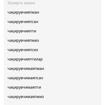
Ҳозирги замон
чақирувчияпман
чақирувчияпсан
чақирувчияпти
чақирувчияпмиз
чақирувчияпсиз
чақирувчияптилар
чақирувчимаяпман
чақирувчимаяпсан
чақирувчимаяпти
чақирувчимаяпмиз