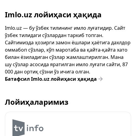
Imlo.uz лойиҳаси ҳақида
Imlo.uz — бу ўзбек тилининг имло луғатидир. Сайт
ўзбек тилидаги сўзлардан таркиб топган.
Сайтимизда ҳозирги замон ёшлари ҳаётига дахлдор
оммабоп сўзлар, кўп маротаба ва қайта-қайта хато
билан ёзиладиган сўзлар жамлаштирилган. Мана
шу сўзлар асосида яратилган имло луғати сайти, 87
000 дан ортиқ сўзни ўз ичига олган.
Батафсил Imlo.uz лойиҳаси ҳақида
Лойиҳаларимиз