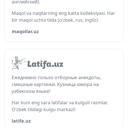
английский).
Maqol va naqllarning eng katta kolleksiyasi. Har
bir maqol uchta tilda (o‘zbek, rus, ingliz).
maqollar.uz
Ежедневно только отборные анекдоты,
смешные картинки. Кузница юмора на
узбекском языке!
Har kuni eng sara latifalar va kulguli rasmlar.
O‘zbek tilidagi kulgu markazi!
latifa.uz