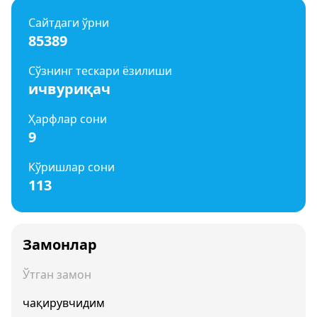
Сайтдаги ўрни
85389
Сўзнинг тескари ёзилиши
ичвуриқач
Ҳарфлар сони
9
Кўришлар сони
113
Замонлар
Ўтган замон
чақирувчидим