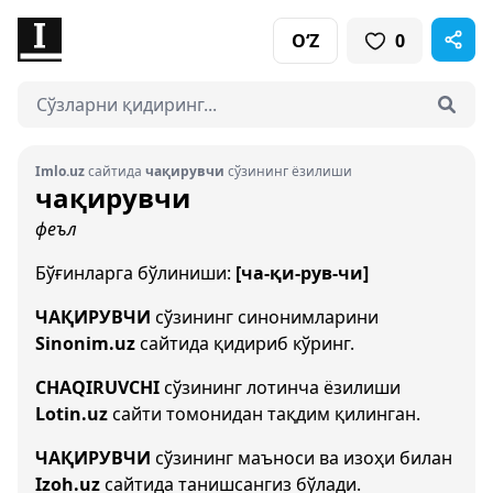
O‘Z
0
Imlo.uz
сайтида
чақирувчи
сўзининг ёзилиши
чақирувчи
феъл
Бўғинларга бўлиниши:
[ча-қи-рув-чи]
ЧАҚИРУВЧИ
сўзининг синонимларини
Sinonim.uz
сайтида қидириб кўринг.
CHAQIRUVCHI
сўзининг лотинча ёзилиши
Lotin.uz
сайти томонидан тақдим қилинган.
ЧАҚИРУВЧИ
сўзининг маъноси ва изоҳи билан
Izoh.uz
сайтида танишсангиз бўлади.