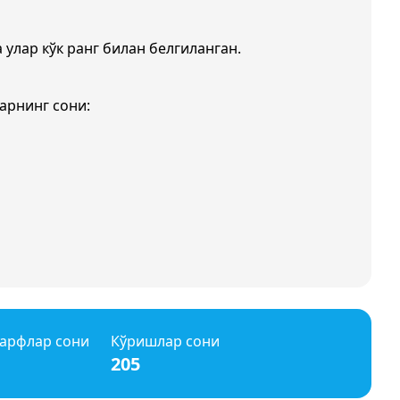
а улар кўк ранг билан белгиланган.
арнинг сони:
арфлар сони
Кўришлар сони
205