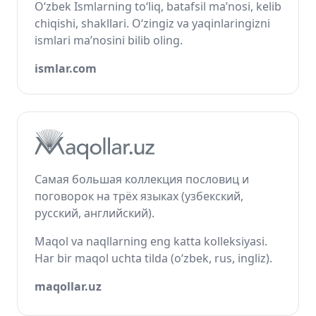
O‘zbek Ismlarning to‘liq, batafsil ma’nosi, kelib
chiqishi, shakllari. O‘zingiz va yaqinlaringizni
ismlari ma’nosini bilib oling.
ismlar.com
Самая большая коллекция пословиц и
поговорок на трёх языках (узбекский,
русский, английский).
Maqol va naqllarning eng katta kolleksiyasi.
Har bir maqol uchta tilda (o‘zbek, rus, ingliz).
maqollar.uz