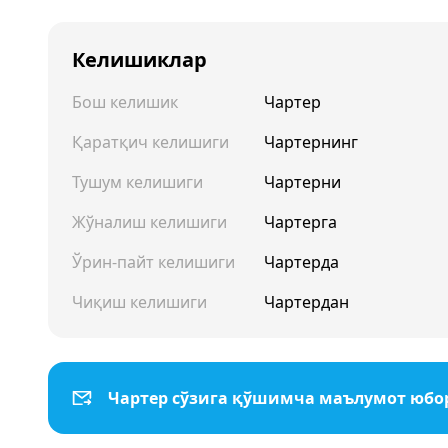
Келишиклар
Бош келишик
Чартер
Қаратқич келишиги
Чартернинг
Тушум келишиги
Чартерни
Жўналиш келишиги
Чартерга
Ўрин-пайт келишиги
Чартерда
Чиқиш келишиги
Чартердан
Чартер сўзига қўшимча маълумот юб