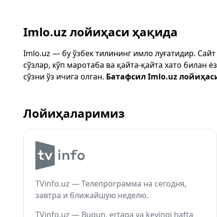
Imlo.uz лойиҳаси ҳақида
Imlo.uz — бу ўзбек тилининг имло луғатидир. Сай
сўзлар, кўп маротаба ва қайта-қайта хато билан 
сўзни ўз ичига олган.
Батафсил Imlo.uz лойиҳас
Лойиҳаларимиз
TVinfo.uz — Телепрограмма на сегодня,
завтра и ближайшую неделю.
TVinfo.uz — Bugun, ertaga va keyingi hafta