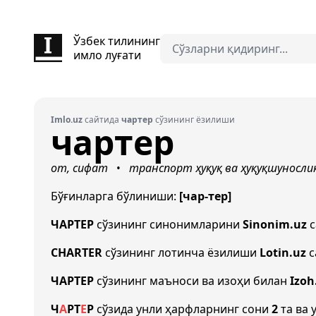
Ўзбек тилининг
имло луғати
Imlo.uz
сайтида
чартер
сўзининг ёзилиши
чартер
от, сифат
транспорт
ҳуқуқ ва ҳуқуқшуносли
•
Бўғинларга бўлиниши:
[чар-тер]
ЧАРТЕР
сўзининг синонимларини
Sinonim.uz
с
CHARTER
сўзининг лотинча ёзилиши
Lotin.uz
с
ЧАРТЕР
сўзининг маъноси ва изоҳи билан
Izoh
Ч
А
Р
Т
Е
Р
сўзида унли ҳарфларнинг сони
2
та ва 