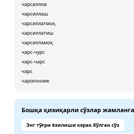
чарсиллов
чарсиллаш
чарсиллатмоқ
чарсиллатиш
чарсилламоқ
чарс-чурс
чарс-чарс
чарс
чароғонлик
Бошқа қизиқарли сўзлар жамланг
Энг тўғри ёзилиши керак бўлган сўз