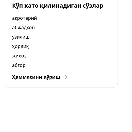
Кўп хато қилинадиган сўзлар
акротерий
абжадхон
узилиш
ҳордиқ
жиҳоз
абгор
Ҳаммасини кўриш