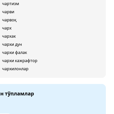
чартизм
чарви
чарвоқ
чарх
чархак
чархи дун
чархи фалак
чархи кажрафтор
чархилонлар
ан тўпламлар