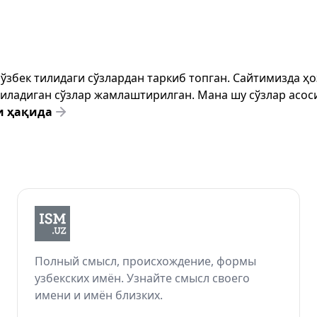
т ўзбек тилидаги сўзлардан таркиб топган. Сайтимизда 
ёзиладиган сўзлар жамлаштирилган. Мана шу сўзлар асоси
и ҳақида
Полный смысл, происхождение, формы
узбекских имён. Узнайте смысл своего
имени и имён близких.