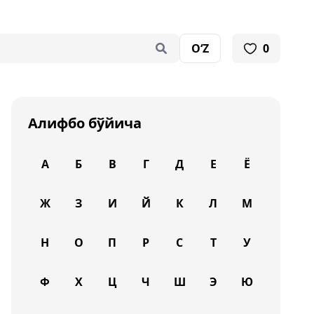
O‘Z
0
Алифбо бўйича
А
Б
В
Г
Д
Е
Ё
Ж
З
И
Й
К
Л
М
Н
О
П
Р
С
Т
У
Ф
Х
Ц
Ч
Ш
Э
Ю