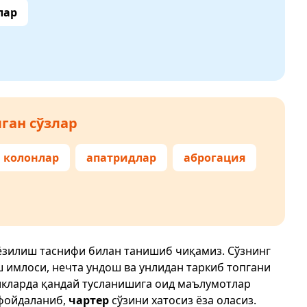
лар
ган сўзлар
колонлар
апатридлар
аброгация
 ёзилиш таснифи билан танишиб чиқамиз. Сўзнинг
ш имлоси, нечта ундош ва унлидан таркиб топгани
икларда қандай тусланишига оид маълумотлар
фойдаланиб,
чартер
сўзини хатосиз ёза оласиз.