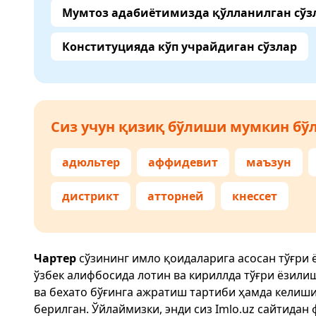
Мумтоз адабиётимизда қўлланилган сўз
Конституцияда кўп учрайдиган сўзлар
Сиз учун қизиқ бўлиши мумкин бўл
адюльтер
аффидевит
маъзун
дистрикт
атторней
кнессет
Чартер
сўзининг имло қоидаларига асосан тўғри
ўзбек алифбосида лотин ва кириллда тўғри ёзили
ва бехато бўғинга ажратиш тартиби ҳамда келиш
берилган. Ўйлаймизки, энди сиз
Imlo.uz
сайтидан 