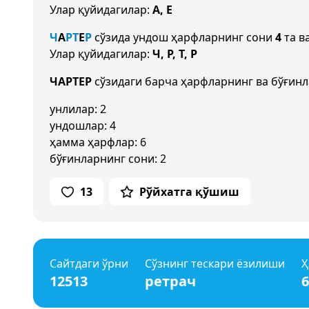
Улар қуйидагилар:
А, Е
Ч
А
Р
Т
Е
Р
сўзида ундош ҳарфларнинг сони
4
та в
Улар қуйидагилар:
Ч, Р, Т, Р
ЧАРТЕР
сўзидаги барча ҳарфларнинг ва бўғинл
унлилар: 2
ундошлар: 4
ҳамма ҳарфлар: 6
бўғинларнинг сони: 2
13
Рўйхатга қўшиш
Сайтдаги ўрни
Сўзнинг тескари ёзилиши
Ҳ
12513
ретрач
6