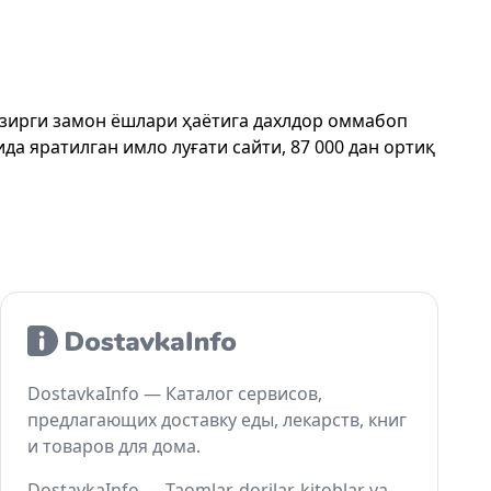
ҳозирги замон ёшлари ҳаётига дахлдор оммабоп
да яратилган имло луғати сайти, 87 000 дан ортиқ
DostavkaInfo — Каталог сервисов,
предлагающих доставку еды, лекарств, книг
и товаров для дома.
DostavkaInfo — Taomlar, dorilar, kitoblar va