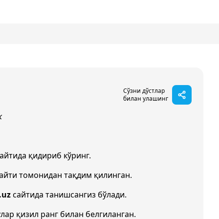
Сўзни дўстлар
билан улашинг
к
айтида қидириб кўринг.
айти томонидан тақдим қилинган.
.uz
сайтида танишсангиз бўлади.
улар қизил ранг билан белгиланган.