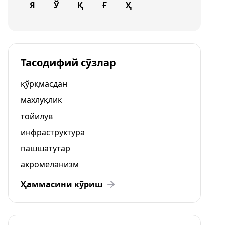
Я
Ў
Қ
Ғ
Ҳ
Тасодифий сўзлар
қўрқмасдан
махлуқлик
тойилув
инфраструктура
пашшатутар
акромеланизм
Ҳаммасини кўриш