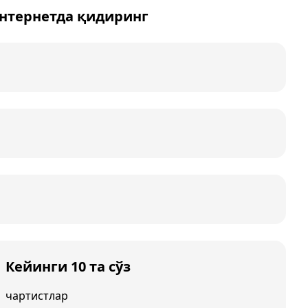
интернетда қидиринг
Кейинги 10 та сўз
чартистлар