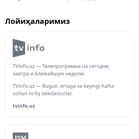
Лойиҳаларимиз
TVinfo.uz — Телепрограмма на сегодня,
завтра и ближайшую неделю.
TVinfo.uz — Bugun, ertaga va keyingi hafta
uchun to‘liq teledasturlar.
tvinfo.uz