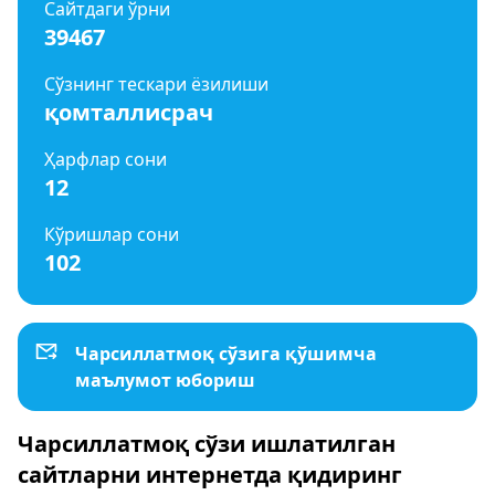
Сайтдаги ўрни
39467
Сўзнинг тескари ёзилиши
қомталлисрач
Ҳарфлар сони
12
Кўришлар сони
102
Чарсиллатмоқ сўзига қўшимча
маълумот юбориш
Чарсиллатмоқ сўзи ишлатилган
сайтларни интернетда қидиринг