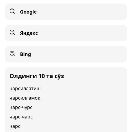
Google
Яндекс
Bing
Олдинги 10 та сўз
чарсиллатиш
чарсилламоқ
чарс-чурс
чарс-чарс
чарс