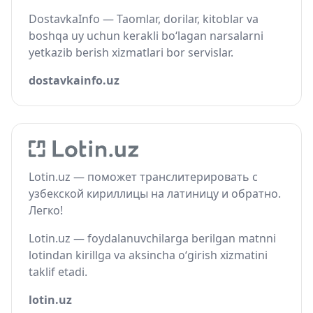
DostavkaInfo — Taomlar, dorilar, kitoblar va
boshqa uy uchun kerakli bo‘lagan narsalarni
yetkazib berish xizmatlari bor servislar.
dostavkainfo.uz
Lotin.uz — поможет транслитерировать с
узбекской кириллицы на латиницу и обратно.
Легко!
Lotin.uz — foydalanuvchilarga berilgan matnni
lotindan kirillga va aksincha o‘girish xizmatini
taklif etadi.
lotin.uz