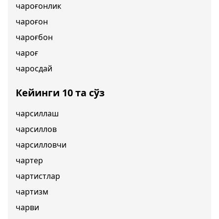
чароғонлик
чароғон
чароғбон
чароғ
чаросдай
Кейинги 10 та сўз
чарсиллаш
чарсиллов
чарсилловчи
чартер
чартистлар
чартизм
чарви