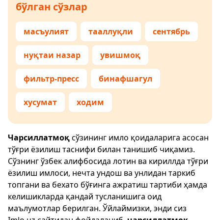
бўлган сўзлар
масъулият
тааллуқли
сентябрь
нуқтаи назар
увишмоқ
фильтр-пресс
бинафшагул
хусумат
ходим
Чарсиллатмоқ
сўзининг имло қоидаларига асосан
тўғри ёзилиш таснифи билан танишиб чиқамиз.
Сўзнинг ўзбек алифбосида лотин ва кириллда тўғри
ёзилиш имлоси, нечта ундош ва унлидан таркиб
топгани ва бехато бўғинга ажратиш тартиби ҳамда
келишикларда қандай тусланишига оид
маълумотлар берилган. Ўйлаймизки, энди сиз