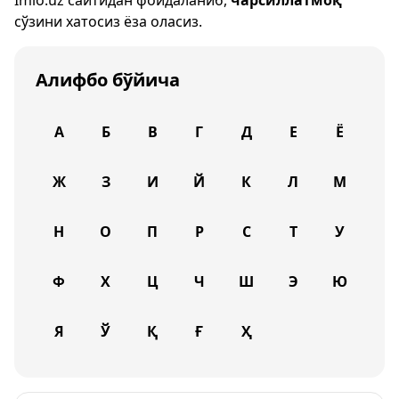
Imlo.uz
сайтидан фойдаланиб,
чарсиллатмоқ
сўзини хатосиз ёза оласиз.
Алифбо бўйича
А
Б
В
Г
Д
Е
Ё
Ж
З
И
Й
К
Л
М
Н
О
П
Р
С
Т
У
Ф
Х
Ц
Ч
Ш
Э
Ю
Я
Ў
Қ
Ғ
Ҳ