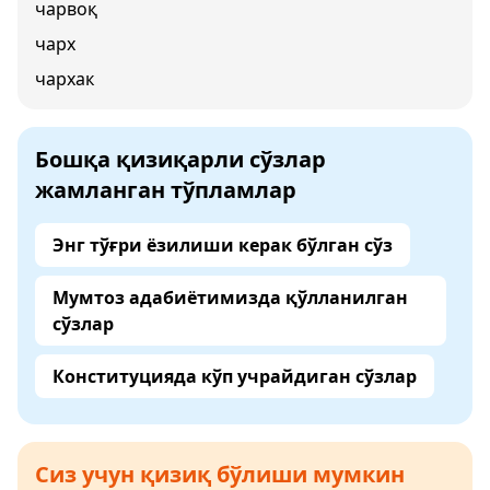
чарвоқ
чарх
чархак
Бошқа қизиқарли сўзлар
жамланган тўпламлар
Энг тўғри ёзилиши керак бўлган сўз
Мумтоз адабиётимизда қўлланилган
сўзлар
Конституцияда кўп учрайдиган сўзлар
Сиз учун қизиқ бўлиши мумкин