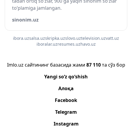
tadan ortiq so‘zlar, 900 ga yaqin sinonim so‘zlar
to‘plamiga jamlangan.
sinonim.uz
ibora.uz
salsa.uz
skripka.uz
slovo.uz
television.uz
vatt.uz
iboralar.uz
resumes.uz
havo.uz
Imlo.uz сайтининг базасида жами
87 110
та сўз бор
Yangi so‘z qo‘shish
Алоқа
Facebook
Telegram
Instagram