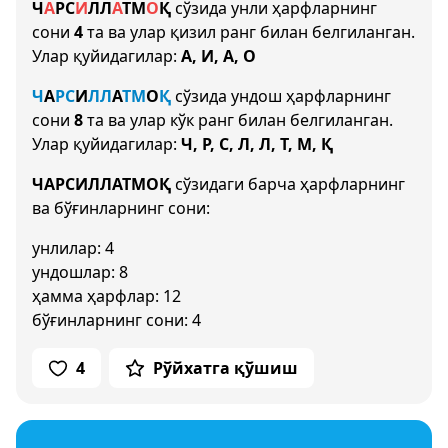
Ч
А
Р
С
И
Л
Л
А
Т
М
О
Қ
сўзида унли ҳарфларнинг
сони
4
та ва улар қизил ранг билан белгиланган.
Улар қуйидагилар:
А, И, А, О
Ч
А
Р
С
И
Л
Л
А
Т
М
О
Қ
сўзида ундош ҳарфларнинг
сони
8
та ва улар кўк ранг билан белгиланган.
Улар қуйидагилар:
Ч, Р, С, Л, Л, Т, М, Қ
ЧАРСИЛЛАТМОҚ
сўзидаги барча ҳарфларнинг
ва бўғинларнинг сони:
унлилар: 4
ундошлар: 8
ҳамма ҳарфлар: 12
бўғинларнинг сони: 4
4
Рўйхатга қўшиш