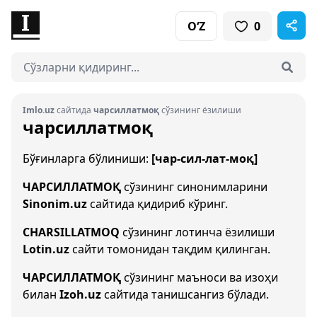
O‘Z
0
Imlo.uz
сайтида
чарсиллатмоқ
сўзининг ёзилиши
чарсиллатмоқ
Бўғинларга бўлиниши:
[чар-сил-лат-моқ]
ЧАРСИЛЛАТМОҚ
сўзининг синонимларини
Sinonim.uz
сайтида қидириб кўринг.
CHARSILLATMOQ
сўзининг лотинча ёзилиши
Lotin.uz
сайти томонидан тақдим қилинган.
ЧАРСИЛЛАТМОҚ
сўзининг маъноси ва изоҳи
билан
Izoh.uz
сайтида танишсангиз бўлади.