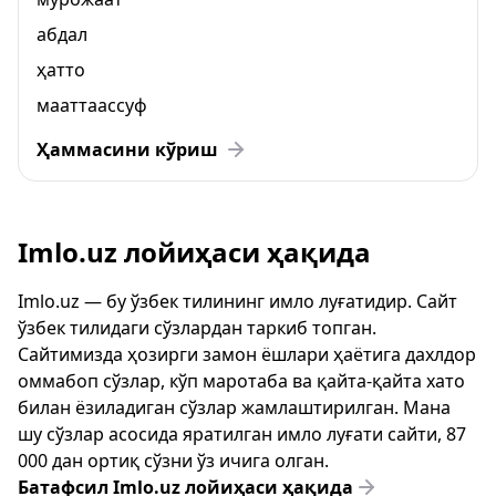
абдал
ҳатто
мааттаассуф
Ҳаммасини кўриш
Imlo.uz лойиҳаси ҳақида
Imlo.uz — бу ўзбек тилининг имло луғатидир. Сайт
ўзбек тилидаги сўзлардан таркиб топган.
Сайтимизда ҳозирги замон ёшлари ҳаётига дахлдор
оммабоп сўзлар, кўп маротаба ва қайта-қайта хато
билан ёзиладиган сўзлар жамлаштирилган. Мана
шу сўзлар асосида яратилган имло луғати сайти, 87
000 дан ортиқ сўзни ўз ичига олган.
Батафсил Imlo.uz лойиҳаси ҳақида