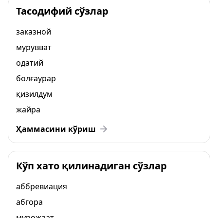
Тасодифий сўзлар
заказной
мурувват
одатий
болғаурар
қизилдум
жайра
Ҳаммасини кўриш
Кўп хато қилинадиган сўзлар
аббревиация
абгора
мурожаат