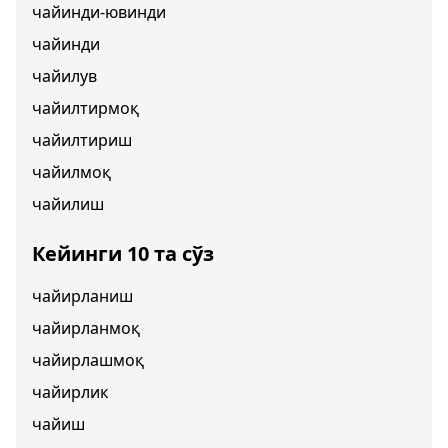
чайинди-ювинди
чайинди
чайилув
чайилтирмоқ
чайилтириш
чайилмоқ
чайилиш
Кейинги 10 та сўз
чайирланиш
чайирланмоқ
чайирлашмоқ
чайирлик
чайиш