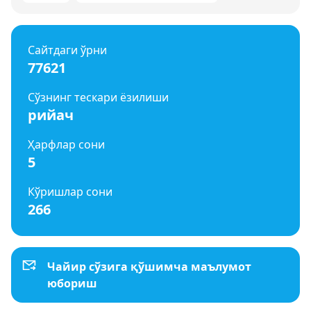
Сайтдаги ўрни
77621
Сўзнинг тескари ёзилиши
рийач
Ҳарфлар сони
5
Кўришлар сони
266
Чайир сўзига қўшимча маълумот
юбориш