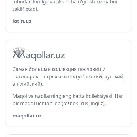
lotindan kirillga va aksincha o‘girish xizmatini
taklif etadi.
lotin.uz
Самая большая коллекция пословиц и
поговорок на трёх языках (узбекский, русский,
английский).
Maqol va naqllarning eng katta kolleksiyasi. Har
bir maqol uchta tilda (o‘zbek, rus, ingliz).
maqollar.uz