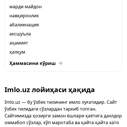
марди майдон
навқиронлик
абалиенация
аксшуъла
аҳамият
ҳалқум
Ҳаммасини кўриш
Imlo.uz лойиҳаси ҳақида
Imlo.uz — бу ўзбек тилининг имло луғатидир. Сайт
ўзбек тилидаги сўзлардан таркиб топган.
Сайтимизда ҳозирги замон ёшлари ҳаётига дахлдор
оммабоп сўзлар, кўп маротаба ва қайта-қайта хато