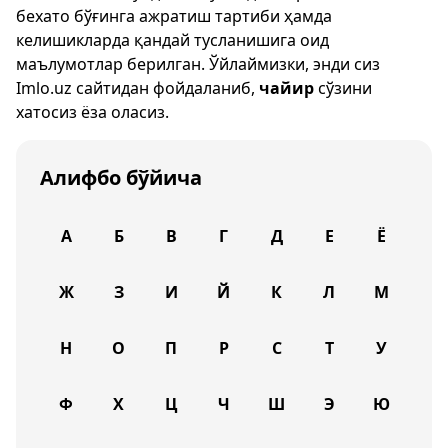
бехато бўғинга ажратиш тартиби ҳамда
келишикларда қандай тусланишига оид
маълумотлар берилган. Ўйлаймизки, энди сиз
Imlo.uz
сайтидан фойдаланиб,
чайир
сўзини
хатосиз ёза оласиз.
Алифбо бўйича
А
Б
В
Г
Д
Е
Ё
Ж
З
И
Й
К
Л
М
Н
О
П
Р
С
Т
У
Ф
Х
Ц
Ч
Ш
Э
Ю