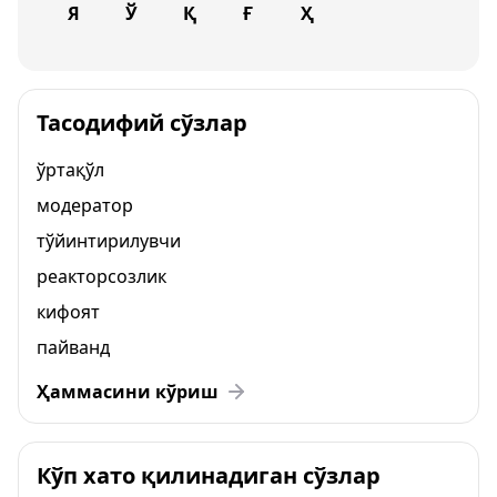
Я
Ў
Қ
Ғ
Ҳ
Тасодифий сўзлар
ўртақўл
модератор
тўйинтирилувчи
реакторсозлик
кифоят
пайванд
Ҳаммасини кўриш
Кўп хато қилинадиган сўзлар