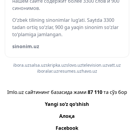
нашем сайте содержит более 3300 слов и 900
синонимов.
O‘zbek tilining sinonimlar lug‘ati. Saytda 3300
tadan ortiq so‘zlar, 900 ga yaqin sinonim so‘zlar
to‘plamiga jamlangan.
sinonim.uz
ibora.uz
salsa.uz
skripka.uz
slovo.uz
television.uz
vatt.uz
iboralar.uz
resumes.uz
havo.uz
Imlo.uz сайтининг базасида жами
87 110
та сўз бор
Yangi so‘z qo‘shish
Алоқа
Facebook