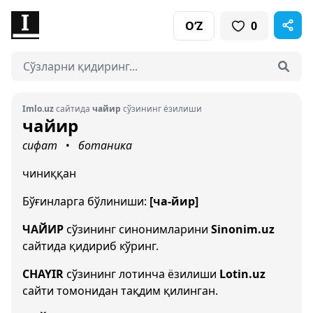
O‘Z
0
Imlo.uz
сайтида
чайир
сўзининг ёзилиши
чайир
сифат
ботаника
•
чиниққан
Бўғинларга бўлиниши:
[ча-йир]
ЧАЙИР
сўзининг синонимларини
Sinonim.uz
сайтида қидириб кўринг.
CHAYIR
сўзининг лотинча ёзилиши
Lotin.uz
сайти томонидан тақдим қилинган.