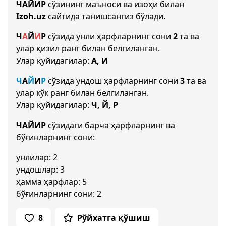
ЧАЙИР
сўзининг маъноси ва изоҳи билан
Izoh.uz
сайтида танишсангиз бўлади.
Ч
А
Й
И
Р
сўзида унли ҳарфларнинг сони
2
та ва
улар қизил ранг билан белгиланган.
Улар қуйидагилар:
А, И
Ч
А
Й
И
Р
сўзида ундош ҳарфларнинг сони
3
та ва
улар кўк ранг билан белгиланган.
Улар қуйидагилар:
Ч, Й, Р
ЧАЙИР
сўзидаги барча ҳарфларнинг ва
бўғинларнинг сони:
унлилар: 2
ундошлар: 3
ҳамма ҳарфлар: 5
бўғинларнинг сони: 2
8
Рўйхатга қўшиш