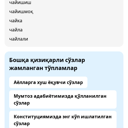
чайишиш
чайишмоқ
чайка
чайла
чайлали
Бошқа қизиқарли сўзлар
жамланган тўпламлар
Аёлларга хуш ёқувчи сўзлар
Мумтоз адабиётимизда қўлланилган
сўзлар
Конституциямизда энг кўп ишлатилган
сўзлар