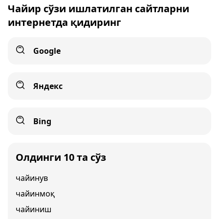
Чайир сўзи ишлатилган сайтларни
интернетда қидиринг
Google
Яндекс
Bing
Олдинги 10 та сўз
чайинув
чайинмоқ
чайиниш