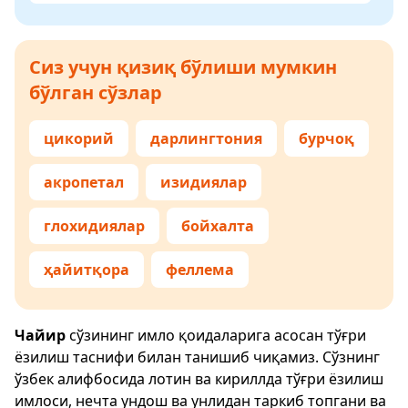
Сиз учун қизиқ бўлиши мумкин
бўлган сўзлар
цикорий
дарлингтония
бурчоқ
акропетал
изидиялар
глохидиялар
бойхалта
ҳайитқора
феллема
Чайир
сўзининг имло қоидаларига асосан тўғри
ёзилиш таснифи билан танишиб чиқамиз. Сўзнинг
ўзбек алифбосида лотин ва кириллда тўғри ёзилиш
имлоси, нечта ундош ва унлидан таркиб топгани ва