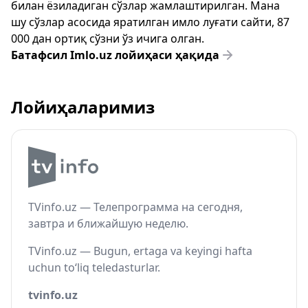
билан ёзиладиган сўзлар жамлаштирилган. Мана
шу сўзлар асосида яратилган имло луғати сайти, 87
000 дан ортиқ сўзни ўз ичига олган.
Батафсил Imlo.uz лойиҳаси ҳақида
Лойиҳаларимиз
TVinfo.uz — Телепрограмма на сегодня,
завтра и ближайшую неделю.
TVinfo.uz — Bugun, ertaga va keyingi hafta
uchun to‘liq teledasturlar.
tvinfo.uz