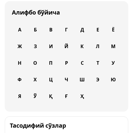
Алифбо бўйича
А
Б
В
Г
Д
Е
Ё
Ж
З
И
Й
К
Л
М
Н
О
П
Р
С
Т
У
Ф
Х
Ц
Ч
Ш
Э
Ю
Я
Ў
Қ
Ғ
Ҳ
Тасодифий сўзлар