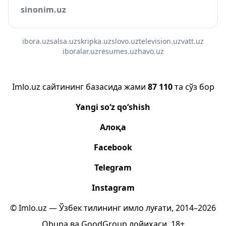
sinonim.uz
ibora.uz
salsa.uz
skripka.uz
slovo.uz
television.uz
vatt.uz
iboralar.uz
resumes.uz
havo.uz
Imlo.uz сайтининг базасида жами
87 110
та сўз бор
Yangi so‘z qo‘shish
Алоқа
Facebook
Telegram
Instagram
© Imlo.uz — Ўзбек тилининг имло луғати, 2014–2026
Obuna
ва
GoodGroup
лойиҳаси.
18+