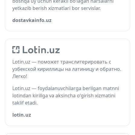
boshqa uy uchun kerakli bo‘lagan narsalarni
yetkazib berish xizmatlari bor servislar.
dostavkainfo.uz
Lotin.uz — поможет транслитерировать с
узбекской кириллицы на латиницу и обратно.
Легко!
Lotin.uz — foydalanuvchilarga berilgan matnni
lotindan kirillga va aksincha o‘girish xizmatini
taklif etadi.
lotin.uz