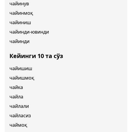
чайинув
чайинмоқ
чайиниш
чайинди-ювинди
чайинди
Кейинги 10 та сўз
чайишиш
чайишмоқ
чайка
чайла
чайлали
чайласиз
чаймоқ