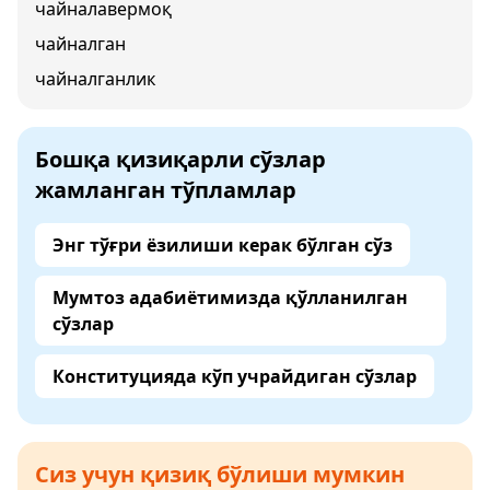
чайналавермоқ
чайналган
чайналганлик
Бошқа қизиқарли сўзлар
жамланган тўпламлар
Энг тўғри ёзилиши керак бўлган сўз
Мумтоз адабиётимизда қўлланилган
сўзлар
Конституцияда кўп учрайдиган сўзлар
Сиз учун қизиқ бўлиши мумкин