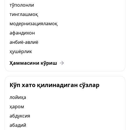
тўполонли
тинглашмоқ
модернизацияламоқ
афандихон
анбиё-авлиё
ҳушёрлик
Ҳаммасини кўриш
Кўп хато қилинадиган сўзлар
лойиҳа
ҳаром
абдуксия
абадий