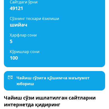
Сайтдаги ўрни
49121
Сўзнинг тескари ёзилиши
шийач
Ҳарфлар сони
5
Кўришлар сони
100
Чайиш сўзига қўшимча маълумот
юбориш
Чайиш сўзи ишлатилган сайтларни
интернетда қидиринг