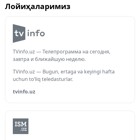
Лойиҳаларимиз
TVinfo.uz — Телепрограмма на сегодня,
завтра и ближайшую неделю.
TVinfo.uz — Bugun, ertaga va keyingi hafta
uchun to‘liq teledasturlar.
tvinfo.uz