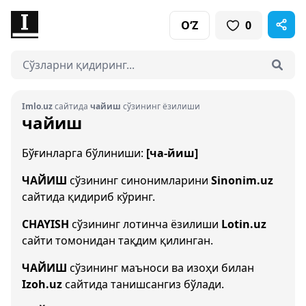
O‘Z
0
Imlo.uz
сайтида
чайиш
сўзининг ёзилиши
чайиш
Бўғинларга бўлиниши:
[ча-йиш]
ЧАЙИШ
сўзининг синонимларини
Sinonim.uz
сайтида қидириб кўринг.
CHAYISH
сўзининг лотинча ёзилиши
Lotin.uz
сайти томонидан тақдим қилинган.
ЧАЙИШ
сўзининг маъноси ва изоҳи билан
Izoh.uz
сайтида танишсангиз бўлади.