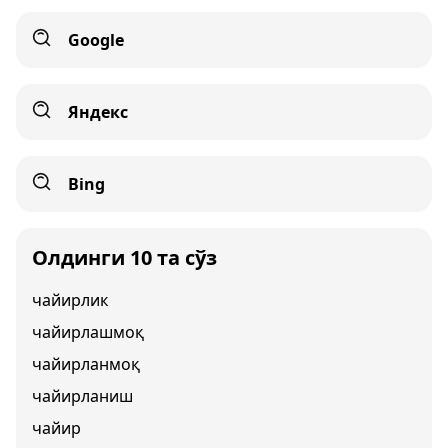
Google
Яндекс
Bing
Олдинги 10 та сўз
чайирлик
чайирлашмоқ
чайирланмоқ
чайирланиш
чайир