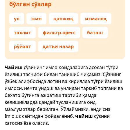
бўлган сўзлар
ул
жин
қанжиқ
исмалоқ
тахлит
фильтр-пресс
баташ
рўйхат
қатъи назар
Чайиш
сўзининг имло қоидаларига асосан тўғри
ёзилиш таснифи билан танишиб чиқамиз. Сўзнинг
ўзбек алифбосида лотин ва кириллда тўғри ёзилиш
имлоси, нечта ундош ва унлидан таркиб топгани ва
бехато бўғинга ажратиш тартиби ҳамда
келишикларда қандай тусланишига оид
маълумотлар берилган. Ўйлаймизки, энди сиз
Imlo.uz
сайтидан фойдаланиб,
чайиш
сўзини
хатосиз ёза оласиз.