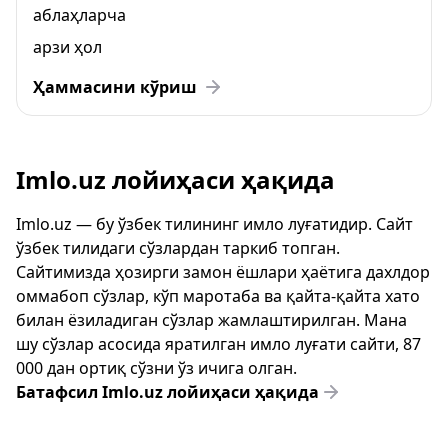
аблаҳларча
арзи ҳол
Ҳаммасини кўриш
Imlo.uz лойиҳаси ҳақида
Imlo.uz — бу ўзбек тилининг имло луғатидир. Сайт
ўзбек тилидаги сўзлардан таркиб топган.
Сайтимизда ҳозирги замон ёшлари ҳаётига дахлдор
оммабоп сўзлар, кўп маротаба ва қайта-қайта хато
билан ёзиладиган сўзлар жамлаштирилган. Мана
шу сўзлар асосида яратилган имло луғати сайти, 87
000 дан ортиқ сўзни ўз ичига олган.
Батафсил Imlo.uz лойиҳаси ҳақида