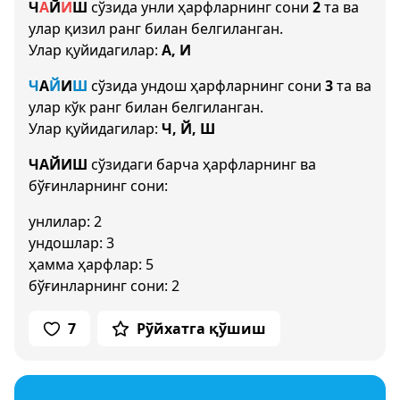
Ч
А
Й
И
Ш
сўзида унли ҳарфларнинг сони
2
та ва
улар қизил ранг билан белгиланган.
Улар қуйидагилар:
А, И
Ч
А
Й
И
Ш
сўзида ундош ҳарфларнинг сони
3
та ва
улар кўк ранг билан белгиланган.
Улар қуйидагилар:
Ч, Й, Ш
ЧАЙИШ
сўзидаги барча ҳарфларнинг ва
бўғинларнинг сони:
унлилар: 2
ундошлар: 3
ҳамма ҳарфлар: 5
бўғинларнинг сони: 2
7
Рўйхатга қўшиш