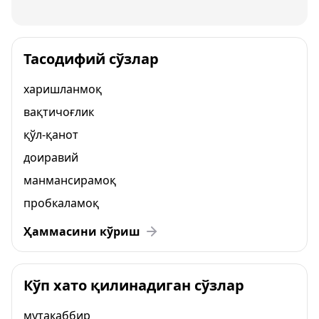
Тасодифий сўзлар
харишланмоқ
вақтичоғлик
қўл-қанот
доиравий
манмансирамоқ
пробкаламоқ
Ҳаммасини кўриш
Кўп хато қилинадиган сўзлар
мутакаббир