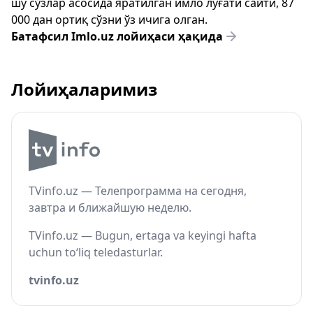
шу сўзлар асосида яратилган имло луғати сайти, 87
000 дан ортиқ сўзни ўз ичига олган.
Батафсил Imlo.uz лойиҳаси ҳақида
Лойиҳаларимиз
TVinfo.uz — Телепрограмма на сегодня,
завтра и ближайшую неделю.
TVinfo.uz — Bugun, ertaga va keyingi hafta
uchun to‘liq teledasturlar.
tvinfo.uz