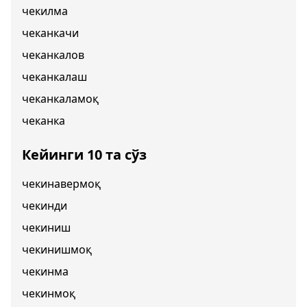
чекилма
чеканкачи
чеканкалов
чеканкалаш
чеканкаламоқ
чеканка
Кейинги 10 та сўз
чекинавермоқ
чекинди
чекиниш
чекинишмоқ
чекинма
чекинмоқ