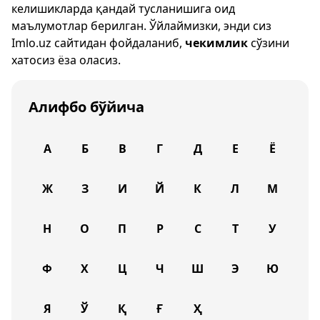
келишикларда қандай тусланишига оид
маълумотлар берилган. Ўйлаймизки, энди сиз
Imlo.uz
сайтидан фойдаланиб,
чекимлик
сўзини
хатосиз ёза оласиз.
Алифбо бўйича
А
Б
В
Г
Д
Е
Ё
Ж
З
И
Й
К
Л
М
Н
О
П
Р
С
Т
У
Ф
Х
Ц
Ч
Ш
Э
Ю
Я
Ў
Қ
Ғ
Ҳ