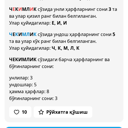
Ч
Е
К
И
М
Л
И
К
сўзида унли ҳарфларнинг сони
3
та
ва улар қизил ранг билан белгиланган.
Улар қуйидагилар:
Е, И, И
Ч
Е
К
И
М
Л
И
К
сўзида ундош ҳарфларнинг сони
5
та ва улар кўк ранг билан белгиланган.
Улар қуйидагилар:
Ч, К, М, Л, К
ЧЕКИМЛИК
сўзидаги барча ҳарфларнинг ва
бўғинларнинг сони:
унлилар: 3
ундошлар: 5
ҳамма ҳарфлар: 8
бўғинларнинг сони: 3
10
Рўйхатга қўшиш