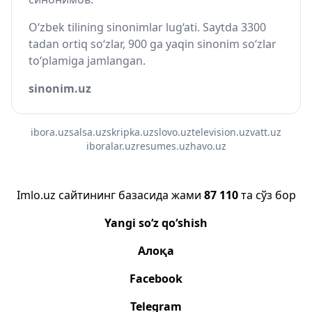
O‘zbek tilining sinonimlar lug‘ati. Saytda 3300
tadan ortiq so‘zlar, 900 ga yaqin sinonim so‘zlar
to‘plamiga jamlangan.
sinonim.uz
ibora.uz
salsa.uz
skripka.uz
slovo.uz
television.uz
vatt.uz
iboralar.uz
resumes.uz
havo.uz
Imlo.uz сайтининг базасида жами
87 110
та сўз бор
Yangi so‘z qo‘shish
Алоқа
Facebook
Telegram