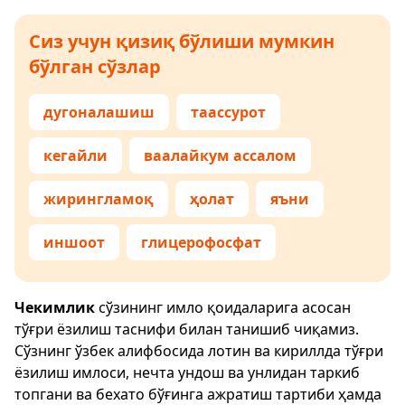
Сиз учун қизиқ бўлиши мумкин
бўлган сўзлар
дугоналашиш
таассурот
кегайли
ваалайкум ассалом
жирингламоқ
ҳолат
яъни
иншоот
глицерофосфат
Чекимлик
сўзининг имло қоидаларига асосан
тўғри ёзилиш таснифи билан танишиб чиқамиз.
Сўзнинг ўзбек алифбосида лотин ва кириллда тўғри
ёзилиш имлоси, нечта ундош ва унлидан таркиб
топгани ва бехато бўғинга ажратиш тартиби ҳамда