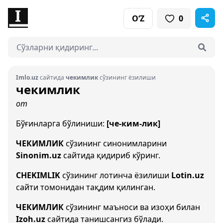
O‘Z
0
Imlo.uz
сайтида
чекимлик
сўзининг ёзилиши
чекимлик
от
Бўғинларга бўлиниши:
[че-ким-лик]
ЧЕКИМЛИК
сўзининг синонимларини
Sinonim.uz
сайтида қидириб кўринг.
CHEKIMLIK
сўзининг лотинча ёзилиши
Lotin.uz
сайти томонидан тақдим қилинган.
ЧЕКИМЛИК
сўзининг маъноси ва изоҳи билан
Izoh.uz
сайтида танишсангиз бўлади.