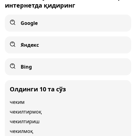
интернетда қидиринг
Google
Яндекс
Bing
Олдинги 10 та сўз
чеким
чекилтирмоқ
чекилтириш
чекилмоқ