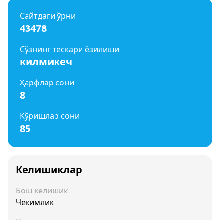
Сайтдаги ўрни
43478
Сўзнинг тескари ёзилиши
килмикеч
Ҳарфлар сони
8
Кўришлар сони
85
Келишиклар
Бош келишик
Чекимлик