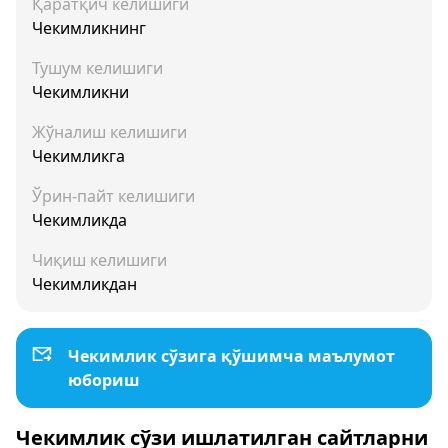
Қаратқич келишиги
Чекимликнинг
Тушум келишиги
Чекимликни
Жўналиш келишиги
Чекимликга
Ўрин-пайт келишиги
Чекимликда
Чиқиш келишиги
Чекимликдан
Чекимлик сўзига қўшимча маълумот
юбориш
Чекимлик сўзи ишлатилган сайтларни