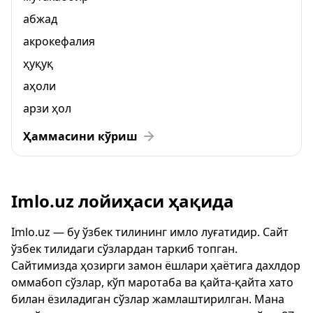
абжад
акрокефалия
ҳуқуқ
аҳоли
арзи ҳол
Ҳаммасини кўриш
Imlo.uz лойиҳаси ҳақида
Imlo.uz — бу ўзбек тилининг имло луғатидир. Сайт
ўзбек тилидаги сўзлардан таркиб топган.
Сайтимизда ҳозирги замон ёшлари ҳаётига дахлдор
оммабоп сўзлар, кўп маротаба ва қайта-қайта хато
билан ёзиладиган сўзлар жамлаштирилган. Мана