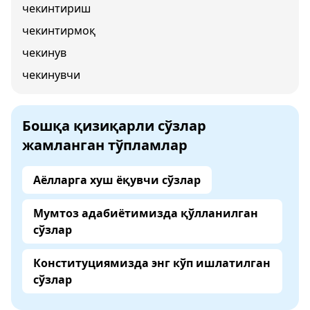
чекинтириш
чекинтирмоқ
чекинув
чекинувчи
Бошқа қизиқарли сўзлар
жамланган тўпламлар
Аёлларга хуш ёқувчи сўзлар
Мумтоз адабиётимизда қўлланилган
сўзлар
Конституциямизда энг кўп ишлатилган
сўзлар