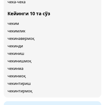
чека-чека
Кейинги 10 та сўз
чеким
чекимлик
чекинавермоқ
чекинди
чекиниш
чекинишмоқ
чекинма
чекинмоқ
чекинтириш
чекинтирмоқ