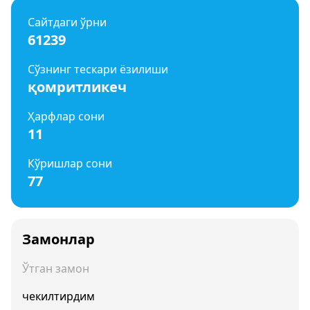
Сайтдаги ўрни
61239
Сўзнинг тескари ёзилиши
қомритликеч
Ҳарфлар сони
11
Кўришлар сони
77
Замонлар
Ўтган замон
чекилтирдим