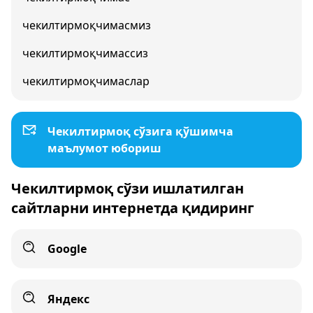
чекилтирмоқчимасмиз
чекилтирмоқчимассиз
чекилтирмоқчимаслар
Чекилтирмоқ сўзига қўшимча
маълумот юбориш
Чекилтирмоқ сўзи ишлатилган
сайтларни интернетда қидиринг
Google
Яндекс