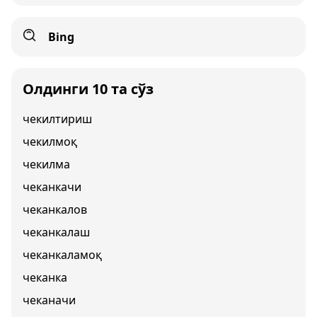
Bing
Олдинги 10 та сўз
чекилтириш
чекилмоқ
чекилма
чеканкачи
чеканкалов
чеканкалаш
чеканкаламоқ
чеканка
чеканачи