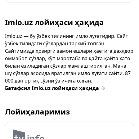
Imlo.uz лойиҳаси ҳақида
Imlo.uz — бу ўзбек тилининг имло луғатидир. Сайт
ўзбек тилидаги сўзлардан таркиб топган.
Сайтимизда ҳозирги замон ёшлари ҳаётига дахлдор
оммабоп сўзлар, кўп маротаба ва қайта-қайта хато
билан ёзиладиган сўзлар жамлаштирилган. Мана
шу сўзлар асосида яратилган имло луғати сайти, 87
000 дан ортиқ сўзни ўз ичига олган.
Батафсил Imlo.uz лойиҳаси ҳақида
Лойиҳаларимиз