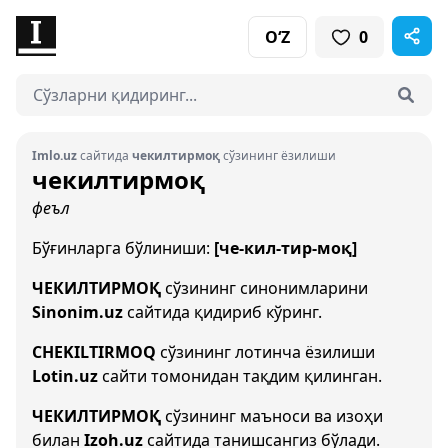
O‘Z
0
Imlo.uz
сайтида
чекилтирмоқ
сўзининг ёзилиши
чекилтирмоқ
феъл
Бўғинларга бўлиниши:
[че-кил-тир-моқ]
ЧЕКИЛТИРМОҚ
сўзининг синонимларини
Sinonim.uz
сайтида қидириб кўринг.
CHEKILTIRMOQ
сўзининг лотинча ёзилиши
Lotin.uz
сайти томонидан тақдим қилинган.
ЧЕКИЛТИРМОҚ
сўзининг маъноси ва изоҳи
билан
Izoh.uz
сайтида танишсангиз бўлади.