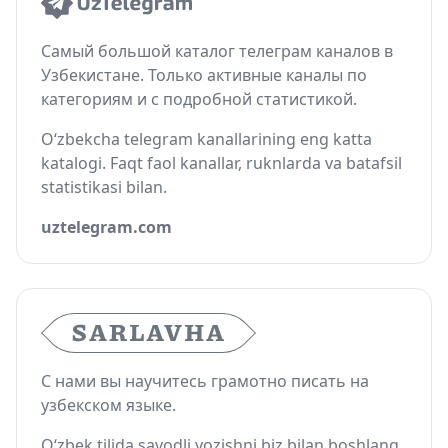
Самый большой каталог телеграм каналов в
Узбекистане. Только активные каналы по
категориям и с подробной статистикой.
O‘zbekcha telegram kanallarining eng katta
katalogi. Faqt faol kanallar, ruknlarda va batafsil
statistikasi bilan.
uztelegram.com
С нами вы научитесь грамотно писать на
узбекском языке.
O‘zbek tilida savodli yozishni biz bilan boshlang.