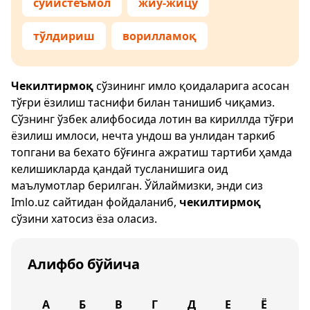
суиистеъмол
жиу-жицу
тўлдириш
ворилламоқ
Чекилтирмоқ
сўзининг имло қоидаларига асосан
тўғри ёзилиш таснифи билан танишиб чиқамиз.
Сўзнинг ўзбек алифбосида лотин ва кириллда тўғри
ёзилиш имлоси, нечта ундош ва унлидан таркиб
топгани ва бехато бўғинга ажратиш тартиби ҳамда
келишикларда қандай тусланишига оид
маълумотлар берилган. Ўйлаймизки, энди сиз
Imlo.uz
сайтидан фойдаланиб,
чекилтирмоқ
сўзини хатосиз ёза оласиз.
Алифбо бўйича
А
Б
В
Г
Д
Е
Ё