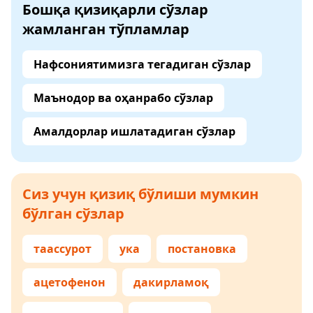
Бошқа қизиқарли сўзлар
жамланган тўпламлар
Нафсониятимизга тегадиган сўзлар
Маънодор ва оҳанрабо сўзлар
Амалдорлар ишлатадиган сўзлар
Сиз учун қизиқ бўлиши мумкин
бўлган сўзлар
таассурот
ука
постановка
ацетофенон
дакирламоқ