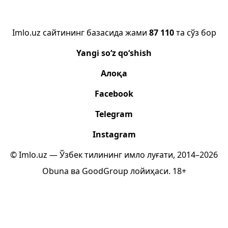
Imlo.uz сайтининг базасида жами
87 110
та сўз бор
Yangi so‘z qo‘shish
Алоқа
Facebook
Telegram
Instagram
© Imlo.uz — Ўзбек тилининг имло луғати, 2014–2026
Obuna
ва
GoodGroup
лойиҳаси.
18+