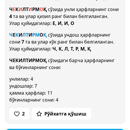
Ч
Е
К
И
Л
Т
И
Р
М
О
Қ
сўзида унли ҳарфларнинг сони
4
та ва улар қизил ранг билан белгиланган.
Улар қуйидагилар:
Е, И, И, О
Ч
Е
К
И
Л
Т
И
Р
М
О
Қ
сўзида ундош ҳарфларнинг
сони
7
та ва улар кўк ранг билан белгиланган.
Улар қуйидагилар:
Ч, К, Л, Т, Р, М, Қ
ЧЕКИЛТИРМОҚ
сўзидаги барча ҳарфларнинг
ва бўғинларнинг сони:
унлилар: 4
ундошлар: 7
ҳамма ҳарфлар: 11
бўғинларнинг сони: 4
2
Рўйхатга қўшиш