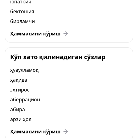
юпатқич
бектошия
бирламчи
Ҳаммасини кўриш
Кўп хато қилинадиган сўзлар
ҳувулламоқ
ҳақида
эҳтирос
аберрацион
абира
арзи ҳол
Ҳаммасини кўриш