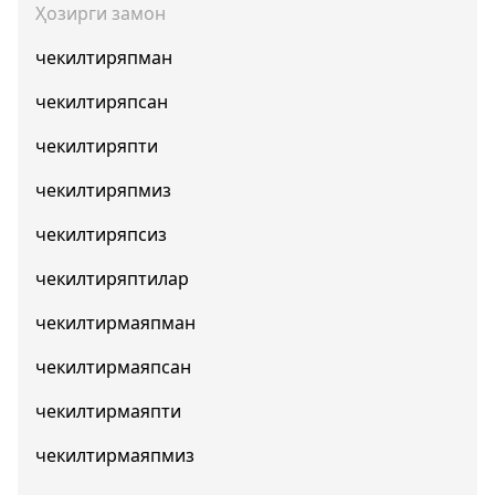
Ҳозирги замон
чекилтиряпман
чекилтиряпсан
чекилтиряпти
чекилтиряпмиз
чекилтиряпсиз
чекилтиряптилар
чекилтирмаяпман
чекилтирмаяпсан
чекилтирмаяпти
чекилтирмаяпмиз