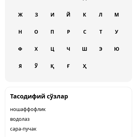
Ж
З
И
Й
К
Л
М
Н
О
П
Р
С
Т
У
Ф
Х
Ц
Ч
Ш
Э
Ю
Я
Ў
Қ
Ғ
Ҳ
Тасодифий сўзлар
ношаффофлик
водолаз
сара-пучак