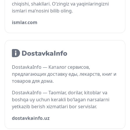
chiqishi, shakllari. O‘zingiz va yaqinlaringizni
ismlari ma’nosini bilib oling.
ismlar.com
DostavkaInfo — Каталог сервисов,
предлагающих доставку еды, лекарств, книг и
товаров для дома.
DostavkaInfo — Taomlar, dorilar, kitoblar va
boshqa uy uchun kerakli bo‘lagan narsalarni
yetkazib berish xizmatlari bor servislar.
dostavkainfo.uz