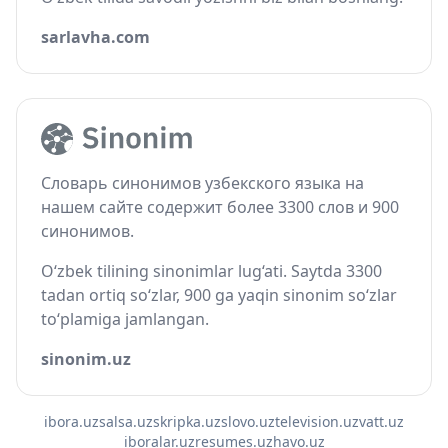
sarlavha.com
Словарь синонимов узбекского языка на
нашем сайте содержит более 3300 слов и 900
синонимов.
O‘zbek tilining sinonimlar lug‘ati. Saytda 3300
tadan ortiq so‘zlar, 900 ga yaqin sinonim so‘zlar
to‘plamiga jamlangan.
sinonim.uz
ibora.uz
salsa.uz
skripka.uz
slovo.uz
television.uz
vatt.uz
iboralar.uz
resumes.uz
havo.uz