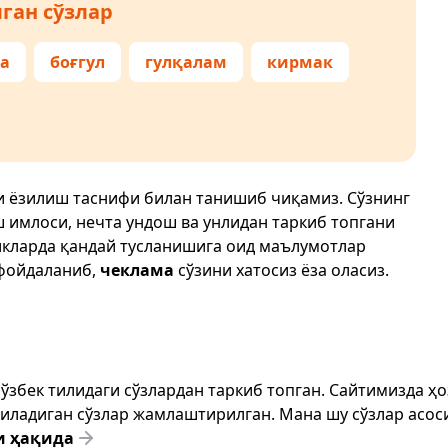
ган сўзлар
а
боғгул
гулқалам
кирмак
и ёзилиш таснифи билан танишиб чиқамиз. Сўзнинг
ш имлоси, нечта ундош ва унлидан таркиб топгани
икларда қандай тусланишига оид маълумотлар
фойдаланиб,
чеклама
сўзини хатосиз ёза оласиз.
т ўзбек тилидаги сўзлардан таркиб топган. Сайтимизда 
ёзиладиган сўзлар жамлаштирилган. Мана шу сўзлар асоси
и ҳақида