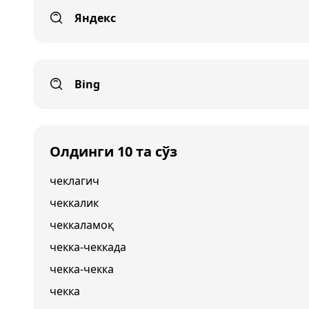
Яндекс
Bing
Олдинги 10 та сўз
чеклагич
чеккалик
чеккаламоқ
чекка-чеккада
чекка-чекка
чекка