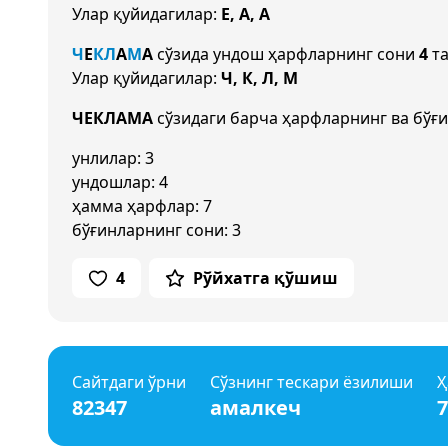
Улар қуйидагилар:
Е, А, А
Ч
Е
К
Л
А
М
А
сўзида ундош ҳарфларнинг сони
4
та
Улар қуйидагилар:
Ч, К, Л, М
ЧЕКЛАМА
сўзидаги барча ҳарфларнинг ва бўғи
унлилар: 3
ундошлар: 4
ҳамма ҳарфлар: 7
бўғинларнинг сони: 3
4
Рўйхатга қўшиш
Сайтдаги ўрни
Сўзнинг тескари ёзилиши
Ҳ
82347
амалкеч
7