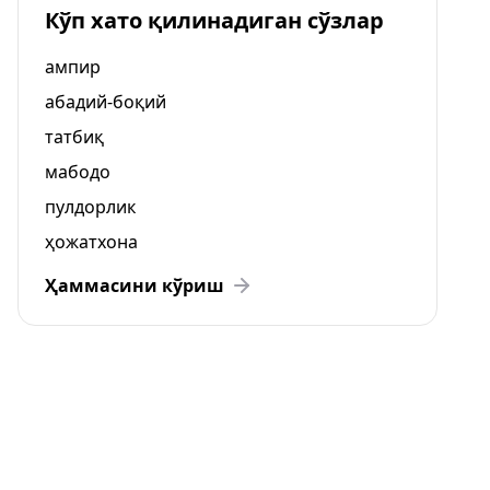
Кўп хато қилинадиган сўзлар
ампир
абадий-боқий
татбиқ
мабодо
пулдорлик
ҳожатхона
Ҳаммасини кўриш