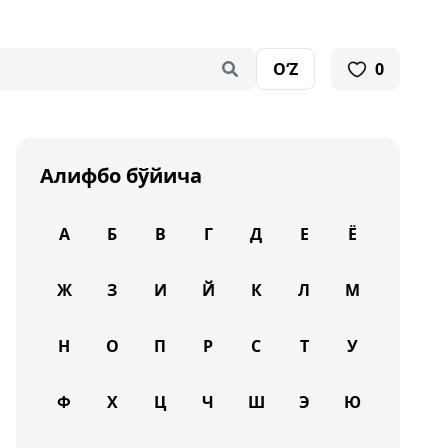
O‘Z
0
Алифбо бўйича
А
Б
В
Г
Д
Е
Ё
Ж
З
И
Й
К
Л
М
Н
О
П
Р
С
Т
У
Ф
Х
Ц
Ч
Ш
Э
Ю