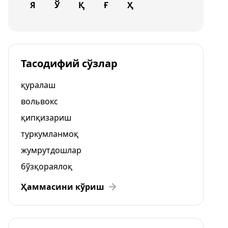
Я
Ў
Қ
Ғ
Ҳ
Тасодифий сўзлар
қуралаш
вольвокс
қипқизариш
туркумланмоқ
жумрутдошлар
бўзқораялоқ
Ҳаммасини кўриш