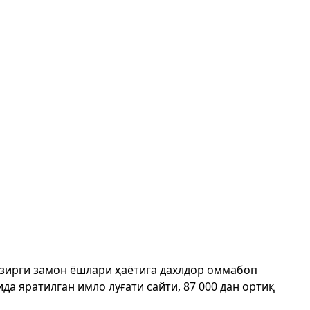
ҳозирги замон ёшлари ҳаётига дахлдор оммабоп
да яратилган имло луғати сайти, 87 000 дан ортиқ