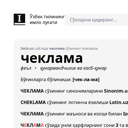
Ўзбек тилининг
имло луғати
Imlo.uz
сайтида
чеклама
сўзининг ёзилиши
чеклама
феъл
ҳунармандчилик ва касб-ҳунар
•
Бўғинларга бўлиниши:
[чек-ла-ма]
ЧЕКЛАМА
сўзининг синонимларини
Sinonim.u
CHEKLAMA
сўзининг лотинча ёзилиши
Lotin.u
ЧЕКЛАМА
сўзининг маъноси ва изоҳи билан
Iz
Ч
Е
К
Л
А
М
А
сўзида унли ҳарфларнинг сони
3
та в