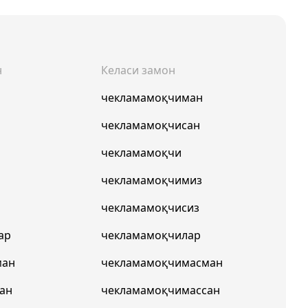
н
Келаси замон
н
чекламамоқчиман
чекламамоқчисан
чекламамоқчи
з
чекламамоқчимиз
чекламамоқчисиз
ар
чекламамоқчилар
ман
чекламамоқчимасман
ан
чекламамоқчимассан