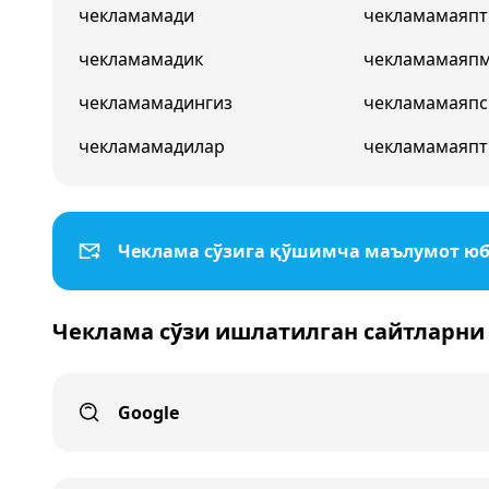
чекламамади
чекламамаяпт
чекламамадик
чекламамаяп
чекламамадингиз
чекламамаяпс
чекламамадилар
чекламамаяпт
Чеклама сўзига қўшимча маълумот ю
Чеклама сўзи ишлатилган сайтларни
Google