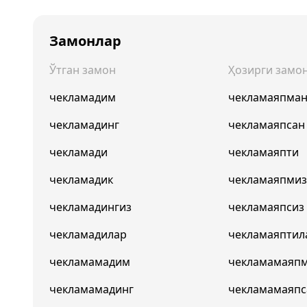
Замонлар
Ўтган замон
Ҳозирги замо
чекламадим
чекламаяпма
чекламадинг
чекламаяпсан
чекламади
чекламаяпти
чекламадик
чекламаяпми
чекламадингиз
чекламаяпсиз
чекламадилар
чекламаяптил
чекламамадим
чекламамаяп
чекламамадинг
чекламамаяпс