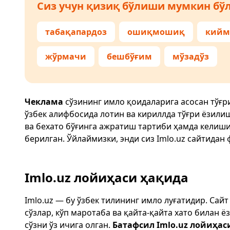
Сиз учун қизиқ бўлиши мумкин бўл
табақапардоз
ошиқмошиқ
кийм
жўрмачи
бешбўғим
мўзадўз
Чеклама
сўзининг имло қоидаларига асосан тўғр
ўзбек алифбосида лотин ва кириллда тўғри ёзили
ва бехато бўғинга ажратиш тартиби ҳамда келиш
берилган. Ўйлаймизки, энди сиз
Imlo.uz
сайтидан 
Imlo.uz лойиҳаси ҳақида
Imlo.uz — бу ўзбек тилининг имло луғатидир. Сай
сўзлар, кўп маротаба ва қайта-қайта хато билан 
сўзни ўз ичига олган.
Батафсил Imlo.uz лойиҳас