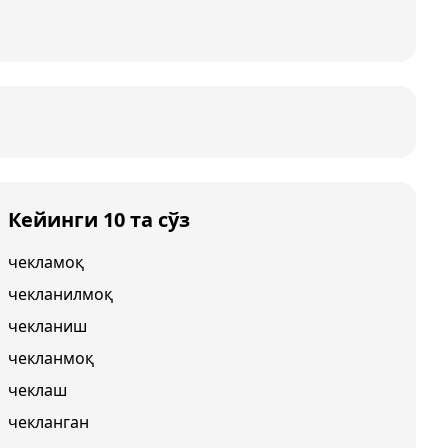
Кейинги 10 та сўз
чекламоқ
чекланилмоқ
чекланиш
чекланмоқ
чеклаш
чекланган