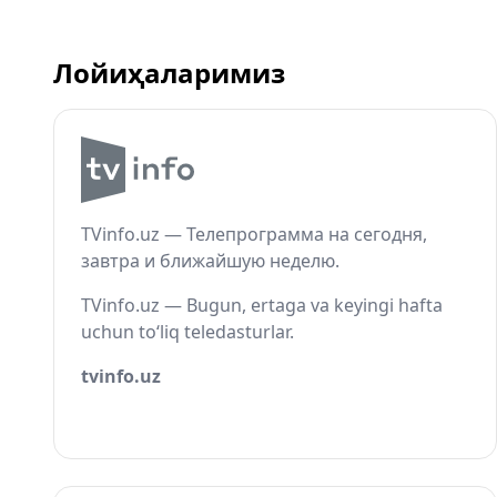
Лойиҳаларимиз
TVinfo.uz — Телепрограмма на сегодня,
завтра и ближайшую неделю.
TVinfo.uz — Bugun, ertaga va keyingi hafta
uchun to‘liq teledasturlar.
tvinfo.uz