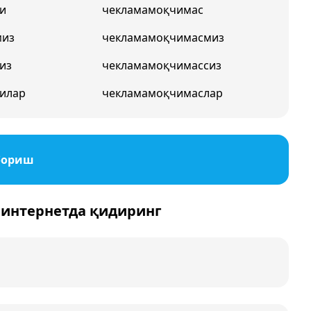
и
чекламамоқчимас
миз
чекламамоқчимасмиз
из
чекламамоқчимассиз
илар
чекламамоқчимаслар
бориш
 интернетда қидиринг