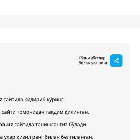
Сўзни дўстлар
билан улашинг
z
сайтида қидириб кўринг.
z
сайти томонидан тақдим қилинган.
oh.uz
сайтида танишсангиз бўлади.
а улар қизил ранг билан белгиланган.