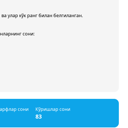
 ва улар кўк ранг билан белгиланган.
нларнинг сони:
арфлар сони
Кўришлар сони
83