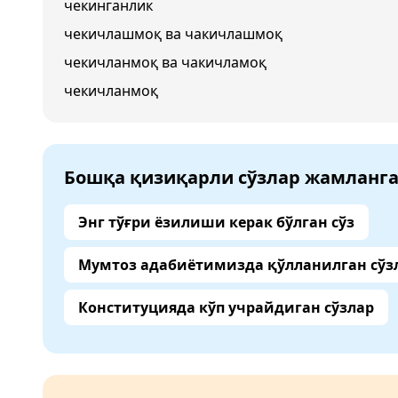
чекинганлик
чекичлашмоқ ва чакичлашмоқ
чекичланмоқ ва чакичламоқ
чекичланмоқ
Бошқа қизиқарли сўзлар жамланг
Энг тўғри ёзилиши керак бўлган сўз
Мумтоз адабиётимизда қўлланилган сўз
Конституцияда кўп учрайдиган сўзлар