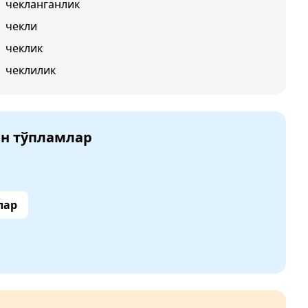
чекланганлик
чекли
чеклик
чеклилик
ан тўпламлар
лар