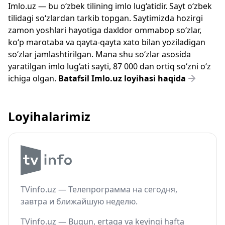
Imlo.uz — bu o‘zbek tilining imlo lug‘atidir. Sayt o‘zbek
tilidagi so‘zlardan tarkib topgan. Saytimizda hozirgi
zamon yoshlari hayotiga daxldor ommabop so‘zlar,
ko‘p marotaba va qayta-qayta xato bilan yoziladigan
so‘zlar jamlashtirilgan. Mana shu so‘zlar asosida
yaratilgan imlo lug‘ati sayti, 87 000 dan ortiq so‘zni o‘z
ichiga olgan.
Batafsil Imlo.uz loyihasi haqida
Loyihalarimiz
TVinfo.uz — Телепрограмма на сегодня,
завтра и ближайшую неделю.
TVinfo.uz — Bugun, ertaga va keyingi hafta