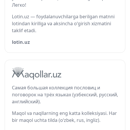
Легко!
Lotin.uz — foydalanuvchilarga berilgan matnni
lotindan kirillga va aksincha o‘girish xizmatini
taklif etadi.
lotin.uz
Самая большая коллекция пословиц и
поговорок на трёх языках (узбекский, русский,
английский).
Maqol va naqllarning eng katta kolleksiyasi. Har
bir maqol uchta tilda (o‘zbek, rus, ingliz).