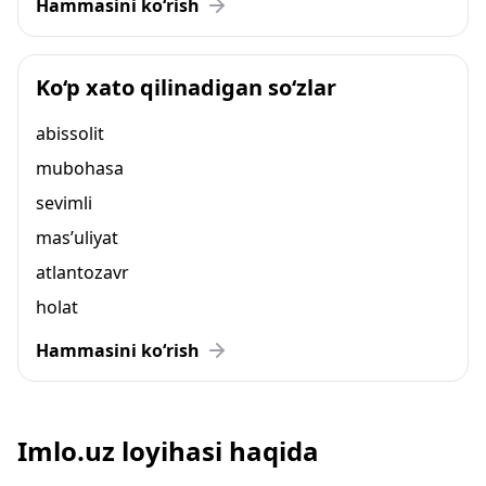
Hammasini ko‘rish
Ko‘p xato qilinadigan so‘zlar
abissolit
mubohasa
sevimli
mas’uliyat
atlantozavr
holat
Hammasini ko‘rish
Imlo.uz loyihasi haqida