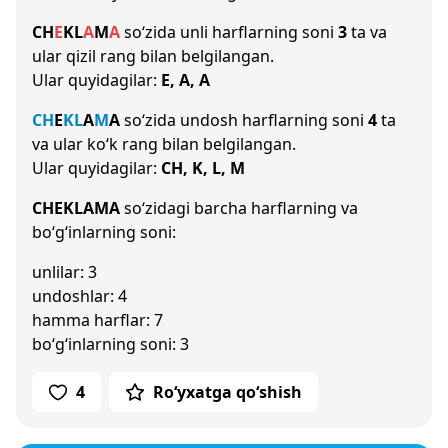
CH
E
K
L
A
M
A
so‘zida unli harflarning soni
3
ta va
ular qizil rang bilan belgilangan.
Ular quyidagilar:
E, A, A
CH
E
K
L
A
M
A
so‘zida undosh harflarning soni
4
ta
va ular ko‘k rang bilan belgilangan.
Ular quyidagilar:
CH, K, L, M
CHEKLAMA
so‘zidagi barcha harflarning va
bo‘g‘inlarning soni:
unlilar: 3
undoshlar: 4
hamma harflar: 7
bo‘g‘inlarning soni: 3
4
Ro‘yxatga qo‘shish