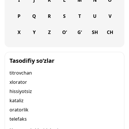
I
J
K
L
M
N
O
P
Q
R
S
T
U
V
X
Y
Z
O‘
G‘
SH
CH
Tasodifiy so‘zlar
titrovchan
xlorator
hissiyotsiz
kataliz
oratorlik
telefaks