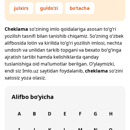
julxirs
guldo‘zi
bo‘tacha
Cheklama
so‘zining imlo qoidalariga asosan to‘g‘ri
yozilish tasnifi bilan tanishib chiqamiz. So‘zning o‘zbek
alifbosida lotin va kirillda to‘g‘ri yozilish imlosi, nechta
undosh va unlidan tarkib topgani va bexato bo‘g‘inga
ajratish tartibi hamda kelishiklarda qanday
tuslanishiga oid ma’lumotlar berilgan. O‘ylaymizki,
endi siz
Imlo.uz
saytidan foydalanib,
cheklama
so‘zini
xatosiz yoza olasiz.
Alifbo bo‘yicha
A
B
D
E
F
G
H