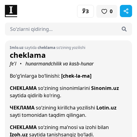
ЎЗ
0
Imlo.uz
saytida
cheklama
so‘zining yozilishi
cheklama
fe'l
hunarmandchilik va kasb-hunar
•
Bo‘g‘inlarga bo‘linishi:
[chek-la-ma]
CHEKLAMA
so‘zining sinonimlarini
Sinonim.uz
saytida qidirib ko‘ring.
ЧЕКЛАМА
so‘zining kirillcha yozilishi
Lotin.uz
sayti tomonidan taqdim qilingan.
CHEKLAMA
so‘zining ma’nosi va izohi bilan
Izoh.uz
saytida tanishsangiz bo‘ladi.