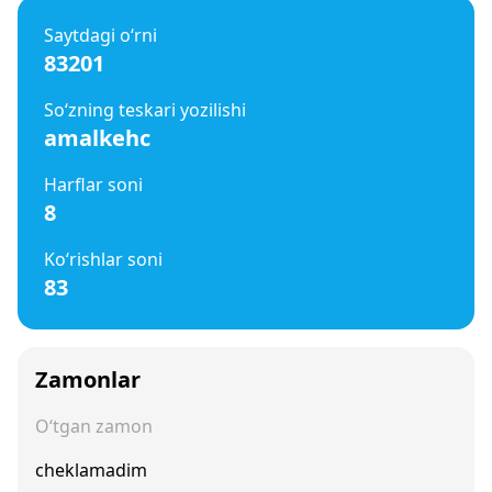
Saytdagi o‘rni
83201
So‘zning teskari yozilishi
amalkehc
Harflar soni
8
Ko‘rishlar soni
83
Zamonlar
O‘tgan zamon
cheklamadim