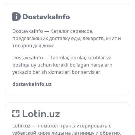
DostavkaInfo — Каталог сервисов,
предлагающих доставку еды, лекарств, книг и
товаров для дома.
DostavkaInfo — Taomlar, dorilar, kitoblar va
boshqa uy uchun kerakli bo‘lagan narsalarni
yetkazib berish xizmatlari bor servislar.
dostavkainfo.uz
Lotin.uz — поможет транслитерировать с
узбекской кириллицы на латиницу и обратно.