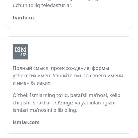
uchun to‘liq teledasturlar.
tvinfo.uz
Полный смысл, происхождение, формы
узбекских имён. Узнайте смысл своего имени
и имён близких.
O‘zbek Ismlarning to‘liq, batafsil ma’nosi, kelib
chiqishi, shakllari. O‘zingiz va yaqinlaringizni
ismlari ma’nosini bilib oling.
ismlar.com