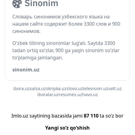
Словарь синонимов узбекского языка на
нашем сайте содержит более 3300 слов и 900
синонимов.
O‘zbek tilining sinonimlar lug‘ati. Saytda 3300
tadan ortiq so‘zlar, 900 ga yaqin sinonim so‘zlar
to‘plamiga jamlangan.
sinonim.uz
ibora.uz
salsa.uz
skripka.uz
slovo.uz
television.uz
vatt.uz
iboralar.uz
resumes.uz
havo.uz
Imlo.uz saytining bazasida jami
87 110
ta so‘z bor
Yangi so‘z qo‘shish