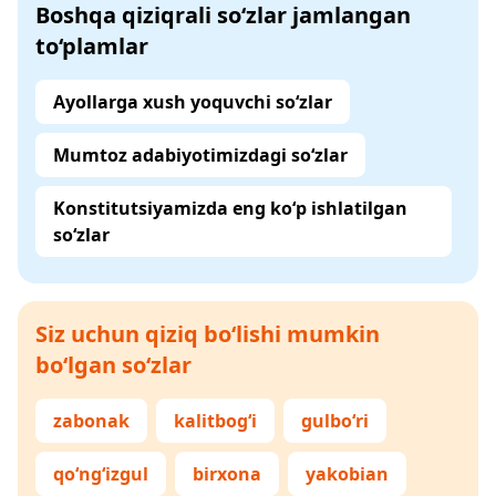
Boshqa qiziqrali so‘zlar jamlangan
to‘plamlar
Ayollarga xush yoquvchi so‘zlar
Mumtoz adabiyotimizdagi so‘zlar
Konstitutsiyamizda eng ko‘p ishlatilgan
so‘zlar
Siz uchun qiziq bo‘lishi mumkin
bo‘lgan so‘zlar
zabonak
kalitbog‘i
gulbo‘ri
qo‘ng‘izgul
birxona
yakobian