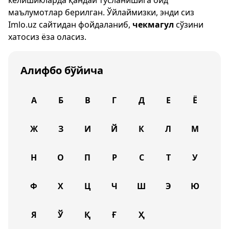
келишикларда қандай тусланишига оид
маълумотлар берилган. Ўйлаймизки, энди сиз
Imlo.uz
сайтидан фойдаланиб,
чекмагул
сўзини
хатосиз ёза оласиз.
Алифбо бўйича
А
Б
В
Г
Д
Е
Ё
Ж
З
И
Й
К
Л
М
Н
О
П
Р
С
Т
У
Ф
Х
Ц
Ч
Ш
Э
Ю
Я
Ў
Қ
Ғ
Ҳ