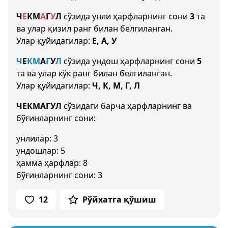
Ч
Е
К
М
А
Г
У
Л
сўзида унли ҳарфларнинг сони
3
та
ва улар қизил ранг билан белгиланган.
Улар қуйидагилар:
Е, А, У
Ч
Е
К
М
А
Г
У
Л
сўзида ундош ҳарфларнинг сони
5
та ва улар кўк ранг билан белгиланган.
Улар қуйидагилар:
Ч, К, М, Г, Л
ЧЕКМАГУЛ
сўзидаги барча ҳарфларнинг ва
бўғинларнинг сони:
унлилар: 3
ундошлар: 5
ҳамма ҳарфлар: 8
бўғинларнинг сони: 3
12
Рўйхатга қўшиш