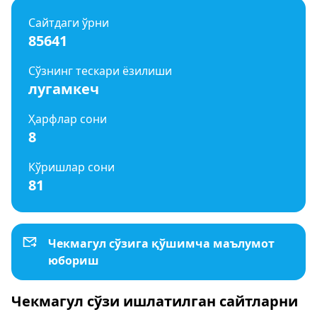
Сайтдаги ўрни
85641
Сўзнинг тескари ёзилиши
лугамкеч
Ҳарфлар сони
8
Кўришлар сони
81
Чекмагул сўзига қўшимча маълумот
юбориш
Чекмагул сўзи ишлатилган сайтларни