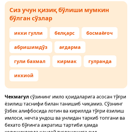
Сиз учун қизиқ бўлиши мумкин
бўлган сўзлар
икки гулли
белқарс
босмаёғоч
абришимдўз
ағдарма
гули бахмал
кирмак
гулранда
иккиой
Чекмагул
сўзининг имло қоидаларига асосан тўғри
ёзилиш таснифи билан танишиб чиқамиз. Сўзнинг
ўзбек алифбосида лотин ва кириллда тўғри ёзилиш
имлоси, нечта ундош ва унлидан таркиб топгани ва
бехато бўғинга ажратиш тартиби ҳамда