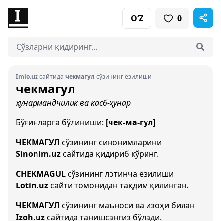
O‘Z
0
Imlo.uz
сайтида
чекмагул
сўзининг ёзилиши
чекмагул
ҳунармандчилик ва касб-ҳунар
Бўғинларга бўлиниши:
[чек-ма-гул]
ЧЕКМАГУЛ
сўзининг синонимларини
Sinonim.uz
сайтида қидириб кўринг.
CHEKMAGUL
сўзининг лотинча ёзилиши
Lotin.uz
сайти томонидан тақдим қилинган.
ЧЕКМАГУЛ
сўзининг маъноси ва изоҳи билан
Izoh.uz
сайтида танишсангиз бўлади.