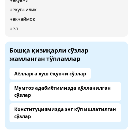
чекувчи
чекувчилик
чекчаймоқ
чел
Бошқа қизиқарли сўзлар
жамланган тўпламлар
Аёлларга хуш ёқувчи сўзлар
Мумтоз адабиётимизда қўлланилган
сўзлар
Конституциямизда энг кўп ишлатилган
сўзлар