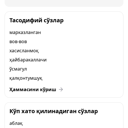
Тасодифий сўзлар
марказланган
вов-вов
хасисланмоқ
ҳайбаракаллачи
ўсмагул
қалқонтумшуқ
Ҳаммасини кўриш
Кўп хато қилинадиган сўзлар
аблақ