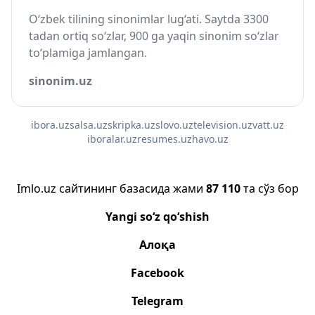
O‘zbek tilining sinonimlar lug‘ati. Saytda 3300
tadan ortiq so‘zlar, 900 ga yaqin sinonim so‘zlar
to‘plamiga jamlangan.
sinonim.uz
ibora.uz
salsa.uz
skripka.uz
slovo.uz
television.uz
vatt.uz
iboralar.uz
resumes.uz
havo.uz
Imlo.uz сайтининг базасида жами
87 110
та сўз бор
Yangi so‘z qo‘shish
Алоқа
Facebook
Telegram