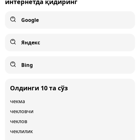
интернетда қидиринг
Google
Яндекс
Bing
Олдинги 10 та сўз
чекма
чекловчи
чеклов
чеклилик