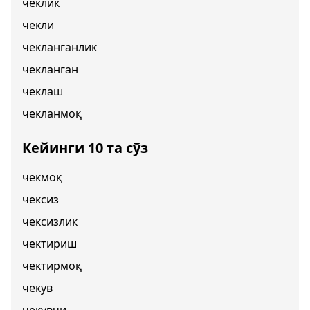
чеклик
чекли
чекланганлик
чекланган
чеклаш
чекланмоқ
Кейинги 10 та сўз
чекмоқ
чексиз
чексизлик
чектириш
чектирмоқ
чекув