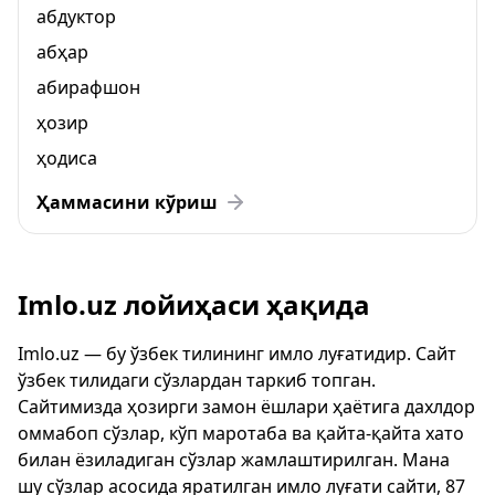
абдуктор
абҳар
абирафшон
ҳозир
ҳодиса
Ҳаммасини кўриш
Imlo.uz лойиҳаси ҳақида
Imlo.uz — бу ўзбек тилининг имло луғатидир. Сайт
ўзбек тилидаги сўзлардан таркиб топган.
Сайтимизда ҳозирги замон ёшлари ҳаётига дахлдор
оммабоп сўзлар, кўп маротаба ва қайта-қайта хато
билан ёзиладиган сўзлар жамлаштирилган. Мана
шу сўзлар асосида яратилган имло луғати сайти, 87