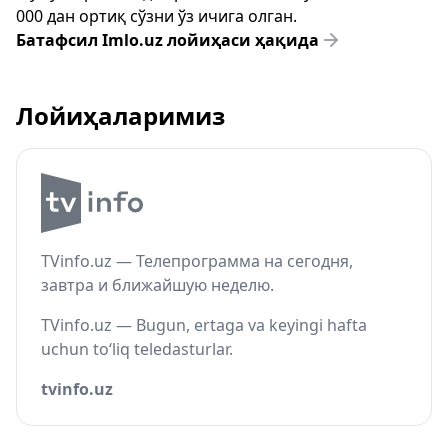
000 дан ортиқ сўзни ўз ичига олган.
Батафсил Imlo.uz лойиҳаси ҳақида
Лойиҳаларимиз
TVinfo.uz — Телепрограмма на сегодня,
завтра и ближайшую неделю.
TVinfo.uz — Bugun, ertaga va keyingi hafta
uchun to‘liq teledasturlar.
tvinfo.uz