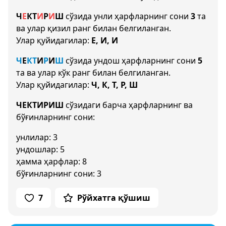
Ч
Е
К
Т
И
Р
И
Ш
сўзида унли ҳарфларнинг сони
3
та
ва улар қизил ранг билан белгиланган.
Улар қуйидагилар:
Е, И, И
Ч
Е
К
Т
И
Р
И
Ш
сўзида ундош ҳарфларнинг сони
5
та ва улар кўк ранг билан белгиланган.
Улар қуйидагилар:
Ч, К, Т, Р, Ш
ЧЕКТИРИШ
сўзидаги барча ҳарфларнинг ва
бўғинларнинг сони:
унлилар: 3
ундошлар: 5
ҳамма ҳарфлар: 8
бўғинларнинг сони: 3
7
Рўйхатга қўшиш