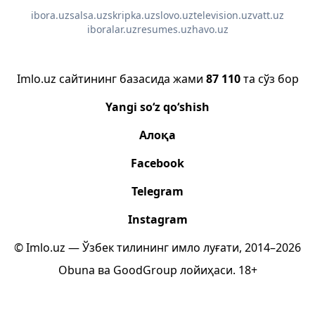
ibora.uz
salsa.uz
skripka.uz
slovo.uz
television.uz
vatt.uz
iboralar.uz
resumes.uz
havo.uz
Imlo.uz сайтининг базасида жами
87 110
та сўз бор
Yangi so‘z qo‘shish
Алоқа
Facebook
Telegram
Instagram
© Imlo.uz — Ўзбек тилининг имло луғати, 2014–2026
Obuna
ва
GoodGroup
лойиҳаси.
18+