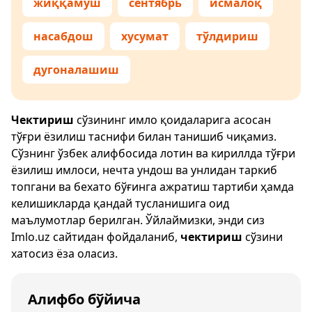
жиққамуш
сентябрь
исмалоқ
насабдош
хусумат
тўлдириш
дугоналашиш
Чектириш
сўзининг имло қоидаларига асосан
тўғри ёзилиш таснифи билан танишиб чиқамиз.
Сўзнинг ўзбек алифбосида лотин ва кириллда тўғри
ёзилиш имлоси, нечта ундош ва унлидан таркиб
топгани ва бехато бўғинга ажратиш тартиби ҳамда
келишикларда қандай тусланишига оид
маълумотлар берилган. Ўйлаймизки, энди сиз
Imlo.uz
сайтидан фойдаланиб,
чектириш
сўзини
хатосиз ёза оласиз.
Алифбо бўйича