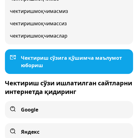
чектиришмоқчимасмиз
чектиришмоқчимассиз
чектиришмоқчимаслар
Чектириш сўзига қўшимча маълумот
юбориш
Чектириш сўзи ишлатилган сайтларни
интернетда қидиринг
Google
Яндекс