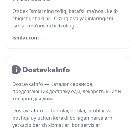
O‘zbek Ismlarning to‘liq, batafsil ma’nosi, kelib
chiqishi, shakllari. O‘zingiz va yaqinlaringizni
ismlari ma’nosini bilib oling.
ismlar.com
DostavkaInfo — Каталог сервисов,
предлагающих доставку еды, лекарств, книг и
товаров для дома.
DostavkaInfo — Taomlar, dorilar, kitoblar va
boshqa uy uchun kerakli bo‘lagan narsalarni
yetkazib berish xizmatlari bor servislar.