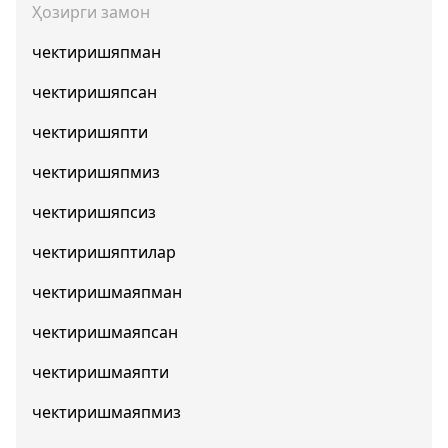
Ҳозирги замон
чектиришяпман
чектиришяпсан
чектиришяпти
чектиришяпмиз
чектиришяпсиз
чектиришяптилар
чектиришмаяпман
чектиришмаяпсан
чектиришмаяпти
чектиришмаяпмиз