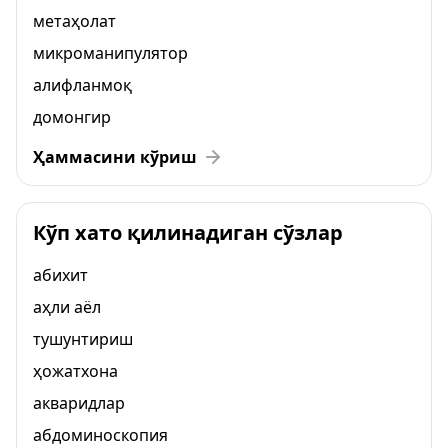
метаҳолат
микроманипулятор
алифланмоқ
домонгир
Ҳаммасини кўриш
Кўп хато қилинадиган сўзлар
абихит
аҳли аёл
тушунтириш
ҳожатхона
акваридлар
абдоминоскопия