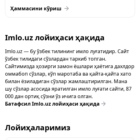
Ҳаммасини кўриш
Imlo.uz лойиҳаси ҳақида
Imlo.uz — бу ўзбек тилининг имло луғатидир. Сайт
ўзбек тилидаги сўзлардан таркиб топган.
Сайтимизда ҳозирги замон ёшлари ҳаётига дахлдор
оммабоп сўзлар, кўп маротаба ва қайта-қайта хато
билан ёзиладиган сўзлар жамлаштирилган. Мана
шу сўзлар асосида яратилган имло луғати сайти, 87
000 дан ортиқ сўзни ўз ичига олган.
Батафсил Imlo.uz лойиҳаси ҳақида
Лойиҳаларимиз