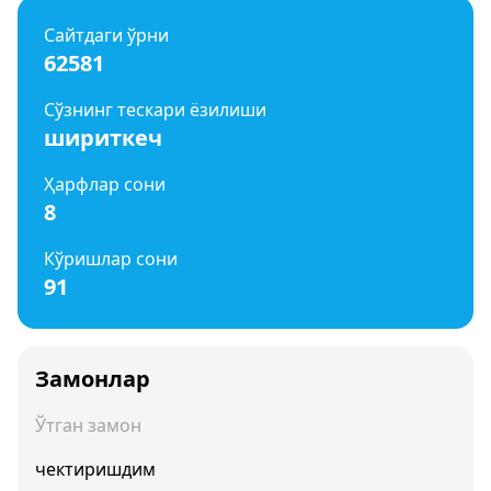
Сайтдаги ўрни
62581
Сўзнинг тескари ёзилиши
шириткеч
Ҳарфлар сони
8
Кўришлар сони
91
Замонлар
Ўтган замон
чектиришдим