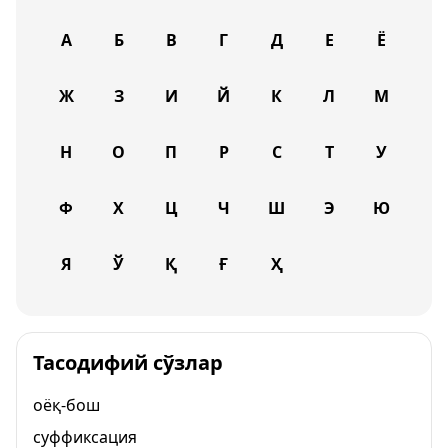
А
Б
В
Г
Д
Е
Ё
Ж
З
И
Й
К
Л
М
Н
О
П
Р
С
Т
У
Ф
Х
Ц
Ч
Ш
Э
Ю
Я
Ў
Қ
Ғ
Ҳ
Тасодифий сўзлар
оёқ-бош
суффиксация