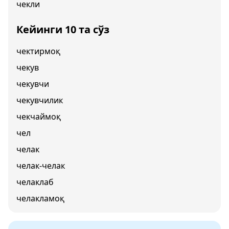
чекли
Кейинги 10 та сўз
чектирмоқ
чекув
чекувчи
чекувчилик
чекчаймоқ
чел
челак
челак-челак
челаклаб
челакламоқ