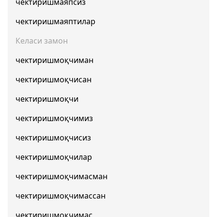
чектиришмаяпсиз
чектиришмаяптилар
Келаси замон
чектиришмоқчиман
чектиришмоқчисан
чектиришмоқчи
чектиришмоқчимиз
чектиришмоқчисиз
чектиришмоқчилар
чектиришмоқчимасман
чектиришмоқчимассан
чектиришмоқчимас