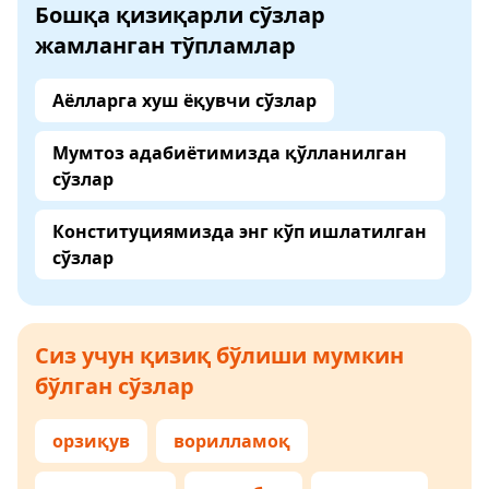
Бошқа қизиқарли сўзлар
жамланган тўпламлар
Аёлларга хуш ёқувчи сўзлар
Мумтоз адабиётимизда қўлланилган
сўзлар
Конституциямизда энг кўп ишлатилган
сўзлар
Сиз учун қизиқ бўлиши мумкин
бўлган сўзлар
орзиқув
ворилламоқ