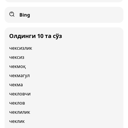
Bing
Олдинги 10 та сўз
чексизлик
чексиз
чекмоқ
чекмагул
чекма
чекловчи
чеклов
чеклилик
чеклик