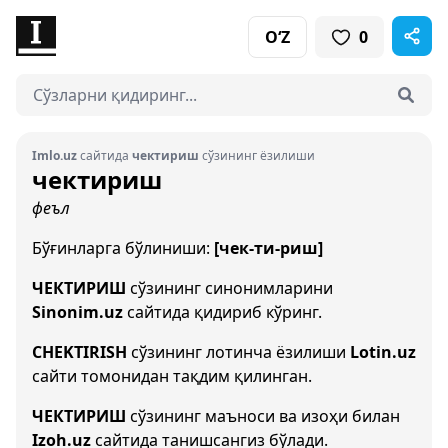
O‘Z
0
Imlo.uz
сайтида
чектириш
сўзининг ёзилиши
чектириш
феъл
Бўғинларга бўлиниши:
[чек-ти-риш]
ЧЕКТИРИШ
сўзининг синонимларини
Sinonim.uz
сайтида қидириб кўринг.
CHEKTIRISH
сўзининг лотинча ёзилиши
Lotin.uz
сайти томонидан тақдим қилинган.
ЧЕКТИРИШ
сўзининг маъноси ва изоҳи билан
Izoh.uz
сайтида танишсангиз бўлади.