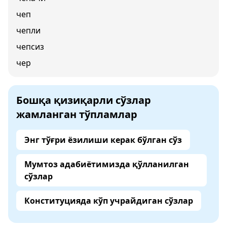
чеп
чепли
чепсиз
чер
Бошқа қизиқарли сўзлар
жамланган тўпламлар
Энг тўғри ёзилиши керак бўлган сўз
Мумтоз адабиётимизда қўлланилган
сўзлар
Конституцияда кўп учрайдиган сўзлар