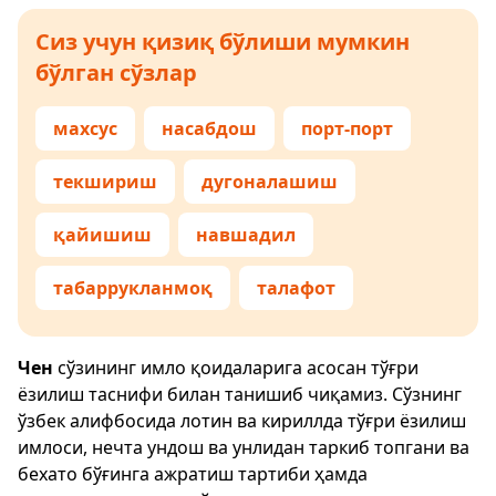
Сиз учун қизиқ бўлиши мумкин
бўлган сўзлар
махсус
насабдош
порт-порт
текшириш
дугоналашиш
қайишиш
навшадил
табаррукланмоқ
талафот
Чен
сўзининг имло қоидаларига асосан тўғри
ёзилиш таснифи билан танишиб чиқамиз. Сўзнинг
ўзбек алифбосида лотин ва кириллда тўғри ёзилиш
имлоси, нечта ундош ва унлидан таркиб топгани ва
бехато бўғинга ажратиш тартиби ҳамда