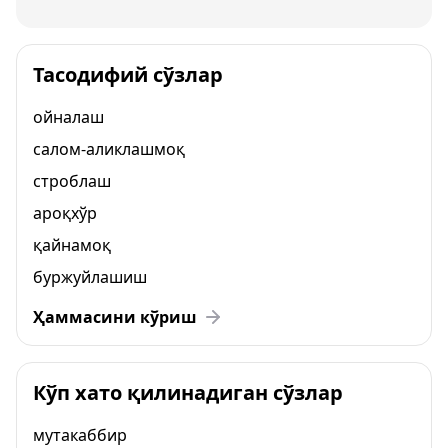
Тасодифий сўзлар
ойналаш
салом-аликлашмоқ
строблаш
ароқхўр
қайнамоқ
буржуйлашиш
Ҳаммасини кўриш
Кўп хато қилинадиган сўзлар
мутакаббир