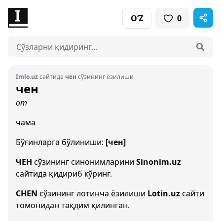
O‘Z
0
Imlo.uz
сайтида
чен
сўзининг ёзилиши
чен
от
чама
Бўғинларга бўлиниши:
[чен]
ЧЕН
сўзининг синонимларини
Sinonim.uz
сайтида қидириб кўринг.
CHEN
сўзининг лотинча ёзилиши
Lotin.uz
сайти
томонидан тақдим қилинган.