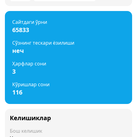
Сайтдаги ўрни
65833
Сўзнинг тескари ёзилиши
неч
Ҳарфлар сони
3
Кўришлар сони
116
Келишиклар
Бош келишик