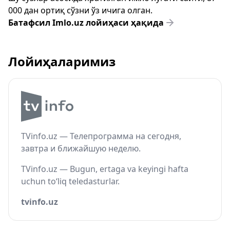
000 дан ортиқ сўзни ўз ичига олган.
Батафсил Imlo.uz лойиҳаси ҳақида
Лойиҳаларимиз
TVinfo.uz — Телепрограмма на сегодня,
завтра и ближайшую неделю.
TVinfo.uz — Bugun, ertaga va keyingi hafta
uchun to‘liq teledasturlar.
tvinfo.uz