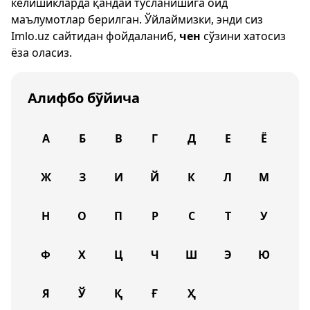
келишикларда қандай тусланишига оид
маълумотлар берилган. Ўйлаймизки, энди сиз
Imlo.uz
сайтидан фойдаланиб,
чен
сўзини хатосиз
ёза оласиз.
Алифбо бўйича
А
Б
В
Г
Д
Е
Ё
Ж
З
И
Й
К
Л
М
Н
О
П
Р
С
Т
У
Ф
Х
Ц
Ч
Ш
Э
Ю
Я
Ў
Қ
Ғ
Ҳ