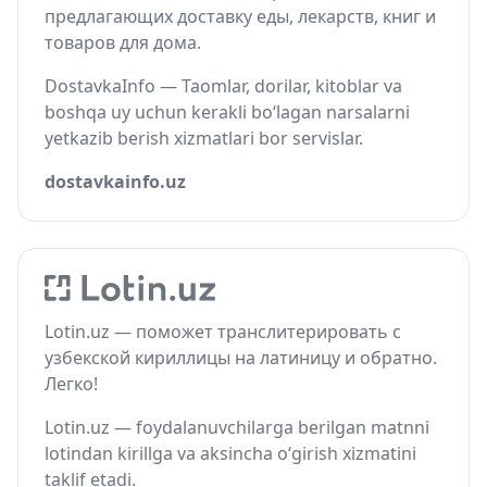
предлагающих доставку еды, лекарств, книг и
товаров для дома.
DostavkaInfo — Taomlar, dorilar, kitoblar va
boshqa uy uchun kerakli bo‘lagan narsalarni
yetkazib berish xizmatlari bor servislar.
dostavkainfo.uz
Lotin.uz — поможет транслитерировать с
узбекской кириллицы на латиницу и обратно.
Легко!
Lotin.uz — foydalanuvchilarga berilgan matnni
lotindan kirillga va aksincha o‘girish xizmatini
taklif etadi.