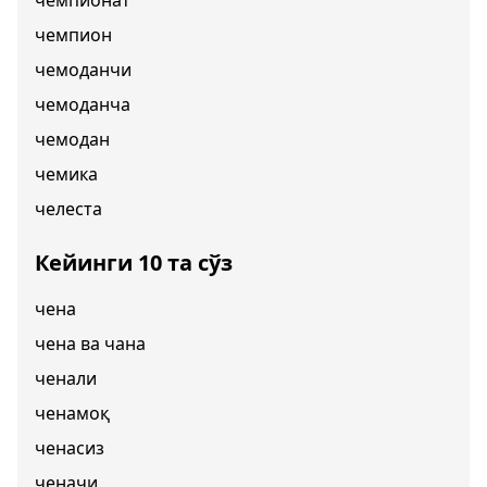
чемпионат
чемпион
чемоданчи
чемоданча
чемодан
чемика
челеста
Кейинги 10 та сўз
чена
чена ва чана
ченали
ченамоқ
ченасиз
ченачи