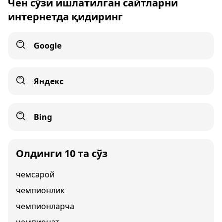
Чен сўзи ишлатилган сайтларни
интернетда қидиринг
Google
Яндекс
Bing
Олдинги 10 та сўз
чемсарой
чемпионлик
чемпионларча