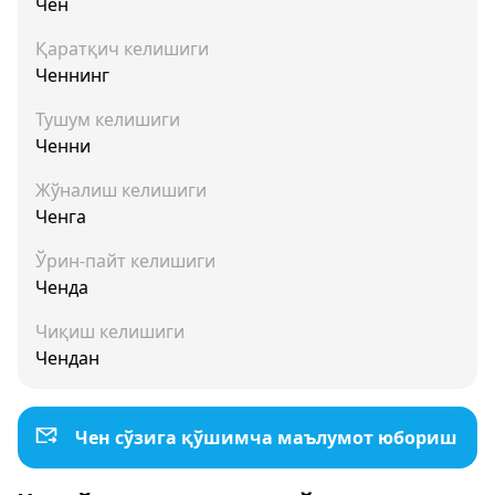
Чен
Қаратқич келишиги
Ченнинг
Тушум келишиги
Ченни
Жўналиш келишиги
Ченга
Ўрин-пайт келишиги
Ченда
Чиқиш келишиги
Чендан
Чен сўзига қўшимча маълумот юбориш