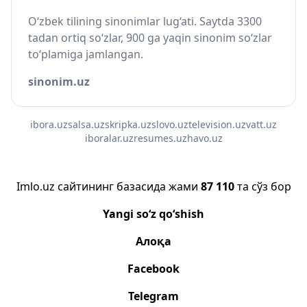
O‘zbek tilining sinonimlar lug‘ati. Saytda 3300
tadan ortiq so‘zlar, 900 ga yaqin sinonim so‘zlar
to‘plamiga jamlangan.
sinonim.uz
ibora.uz
salsa.uz
skripka.uz
slovo.uz
television.uz
vatt.uz
iboralar.uz
resumes.uz
havo.uz
Imlo.uz сайтининг базасида жами
87 110
та сўз бор
Yangi so‘z qo‘shish
Алоқа
Facebook
Telegram