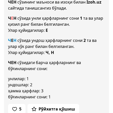
ЧЕН
сўзининг маъноси ва изоҳи билан
Izoh.uz
сайтида танишсангиз бўлади.
Ч
Е
Н
сўзида унли ҳарфларнинг сони
1
та ва улар
қизил ранг билан белгиланган.
Улар қуйидагилар:
Е
Ч
Е
Н
сўзида ундош ҳарфларнинг сони
2
та ва
улар кўк ранг билан белгиланган.
Улар қуйидагилар:
Ч, Н
ЧЕН
сўзидаги барча ҳарфларнинг ва
бўғинларнинг сони:
унлилар: 1
ундошлар: 2
ҳамма ҳарфлар: 3
бўғинларнинг сони: 1
5
Рўйхатга қўшиш