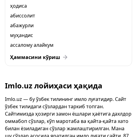
ҳодиса
абиссолит
абажурли
муҳандис
ассалому алайкум
Ҳаммасини кўриш
Imlo.uz лойиҳаси ҳақида
Imlo.uz — бу ўзбек тилининг имло луғатидир. Сайт
ўзбек тилидаги сўзлардан таркиб топган.
Сайтимизда ҳозирги замон ёшлари ҳаётига дахлдор
оммабоп сўзлар, кўп маротаба ва қайта-қайта хато
билан ёзиладиган сўзлар жамлаштирилган. Мана
шу сўзлар асосида яратилган имло луғати сайти, 87