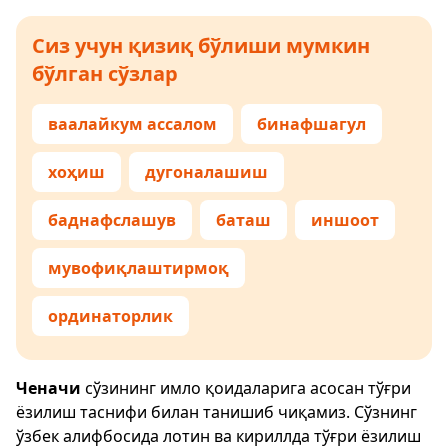
Сиз учун қизиқ бўлиши мумкин
бўлган сўзлар
ваалайкум ассалом
бинафшагул
хоҳиш
дугоналашиш
баднафслашув
баташ
иншоот
мувофиқлаштирмоқ
ординаторлик
Ченачи
сўзининг имло қоидаларига асосан тўғри
ёзилиш таснифи билан танишиб чиқамиз. Сўзнинг
ўзбек алифбосида лотин ва кириллда тўғри ёзилиш