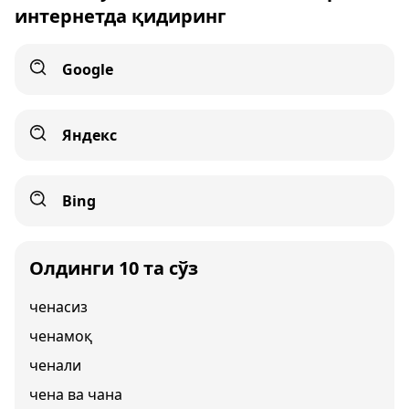
интернетда қидиринг
Google
Яндекс
Bing
Олдинги 10 та сўз
ченасиз
ченамоқ
ченали
чена ва чана