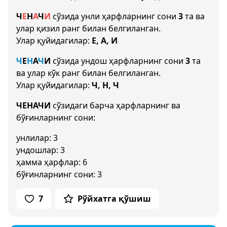
Ч
Е
Н
А
Ч
И
сўзида унли ҳарфларнинг сони
3
та ва
улар қизил ранг билан белгиланган.
Улар қуйидагилар:
Е, А, И
Ч
Е
Н
А
Ч
И
сўзида ундош ҳарфларнинг сони
3
та
ва улар кўк ранг билан белгиланган.
Улар қуйидагилар:
Ч, Н, Ч
ЧЕНАЧИ
сўзидаги барча ҳарфларнинг ва
бўғинларнинг сони:
унлилар: 3
ундошлар: 3
ҳамма ҳарфлар: 6
бўғинларнинг сони: 3
7
Рўйхатга қўшиш