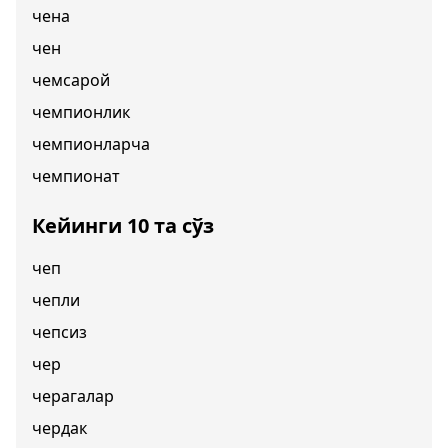
чена
чен
чемсарой
чемпионлик
чемпионларча
чемпионат
Кейинги 10 та сўз
чеп
чепли
чепсиз
чер
черагалар
чердак