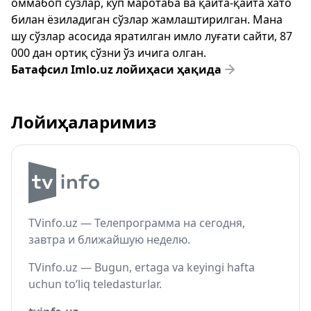
оммабоп сўзлар, кўп маротаба ва қайта-қайта хато
билан ёзиладиган сўзлар жамлаштирилган. Мана
шу сўзлар асосида яратилган имло луғати сайти, 87
000 дан ортиқ сўзни ўз ичига олган.
Батафсил Imlo.uz лойиҳаси ҳақида
Лойиҳаларимиз
TVinfo.uz — Телепрограмма на сегодня,
завтра и ближайшую неделю.
TVinfo.uz — Bugun, ertaga va keyingi hafta
uchun to‘liq teledasturlar.