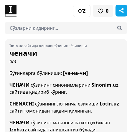
O‘Z
0
Imlo.uz
сайтида
ченачи
сўзининг ёзилиши
ченачи
от
Бўғинларга бўлиниши:
[че-на-чи]
ЧЕНАЧИ
сўзининг синонимларини
Sinonim.uz
сайтида қидириб кўринг.
CHENACHI
сўзининг лотинча ёзилиши
Lotin.uz
сайти томонидан тақдим қилинган.
ЧЕНАЧИ
сўзининг маъноси ва изоҳи билан
Izoh.uz
сайтида танишсангиз бўлади.