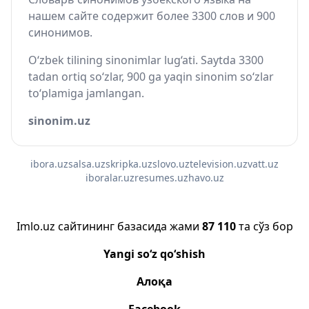
нашем сайте содержит более 3300 слов и 900
синонимов.
O‘zbek tilining sinonimlar lug‘ati. Saytda 3300
tadan ortiq so‘zlar, 900 ga yaqin sinonim so‘zlar
to‘plamiga jamlangan.
sinonim.uz
ibora.uz
salsa.uz
skripka.uz
slovo.uz
television.uz
vatt.uz
iboralar.uz
resumes.uz
havo.uz
Imlo.uz сайтининг базасида жами
87 110
та сўз бор
Yangi so‘z qo‘shish
Алоқа
Facebook