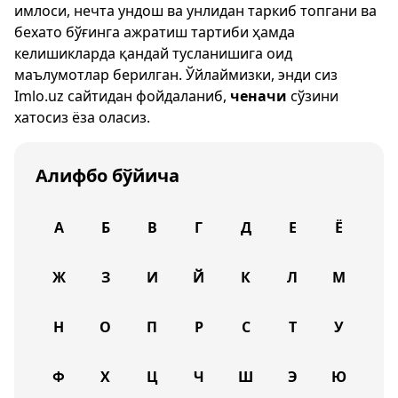
имлоси, нечта ундош ва унлидан таркиб топгани ва
бехато бўғинга ажратиш тартиби ҳамда
келишикларда қандай тусланишига оид
маълумотлар берилган. Ўйлаймизки, энди сиз
Imlo.uz
сайтидан фойдаланиб,
ченачи
сўзини
хатосиз ёза оласиз.
Алифбо бўйича
А
Б
В
Г
Д
Е
Ё
Ж
З
И
Й
К
Л
М
Н
О
П
Р
С
Т
У
Ф
Х
Ц
Ч
Ш
Э
Ю