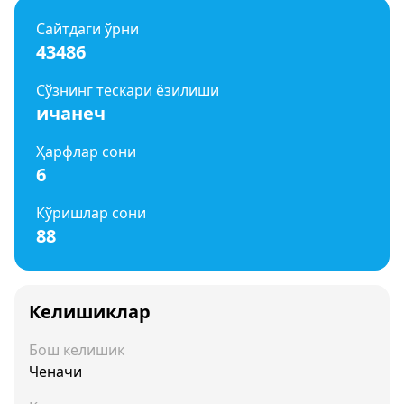
Сайтдаги ўрни
43486
Сўзнинг тескари ёзилиши
ичанеч
Ҳарфлар сони
6
Кўришлар сони
88
Келишиклар
Бош келишик
Ченачи