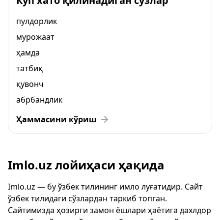
Кўп хато қилинадиган сўзлар
пулдорлик
мурожаат
ҳамда
татбиқ
қувонч
абрбандлик
Ҳаммасини кўриш
Imlo.uz лойиҳаси ҳақида
Imlo.uz — бу ўзбек тилининг имло луғатидир. Сайт
ўзбек тилидаги сўзлардан таркиб топган.
Сайтимизда ҳозирги замон ёшлари ҳаётига дахлдор