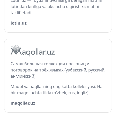
Lotin.uz — foydalanuvchilarga berilgan matnni
lotindan kirillga va aksincha o‘girish xizmatini
taklif etadi.
lotin.uz
Самая большая коллекция пословиц и
поговорок на трёх языках (узбекский, русский,
английский).
Maqol va naqllarning eng katta kolleksiyasi. Har
bir maqol uchta tilda (o‘zbek, rus, ingliz).
maqollar.uz