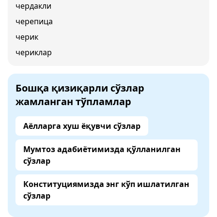
чердакли
черепица
черик
чериклар
Бошқа қизиқарли сўзлар
жамланган тўпламлар
Аёлларга хуш ёқувчи сўзлар
Мумтоз адабиётимизда қўлланилган
сўзлар
Конституциямизда энг кўп ишлатилган
сўзлар