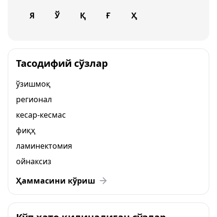
Я
Ў
Қ
Ғ
Ҳ
Тасодифий сўзлар
ўзишмоқ
регионал
кесар-кесмас
фиқҳ
ламинектомия
ойнаксиз
Ҳаммасини кўриш