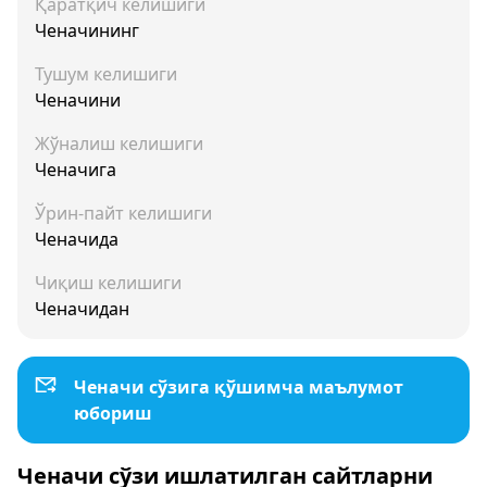
Қаратқич келишиги
Ченачининг
Тушум келишиги
Ченачини
Жўналиш келишиги
Ченачига
Ўрин-пайт келишиги
Ченачида
Чиқиш келишиги
Ченачидан
Ченачи сўзига қўшимча маълумот
юбориш
Ченачи сўзи ишлатилган сайтларни