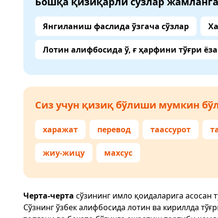
Бошқа қизиқарли сўзлар жамланг
Янгиланиш фаслида ўзгача сўзлар
Ха
Лотин алифбосида ў, ғ ҳарфини тўғри ёз
Сиз учун қизиқ бўлиши мумкин бўл
харажат
перевод
таассурот
т
жиу-жицу
махсус
Черта-черта
сўзининг имло қоидаларига асосан 
Сўзнинг ўзбек алифбосида лотин ва кириллда тўғ