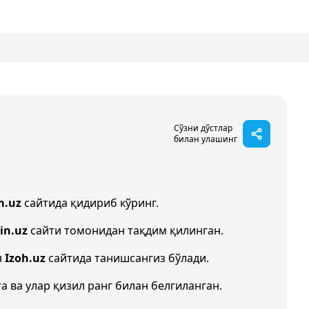
Сўзни дўстлар
билан улашинг
m.uz
сайтида қидириб кўринг.
in.uz
сайти томонидан тақдим қилинган.
н
Izoh.uz
сайтида танишсангиз бўлади.
а ва улар қизил ранг билан белгиланган.