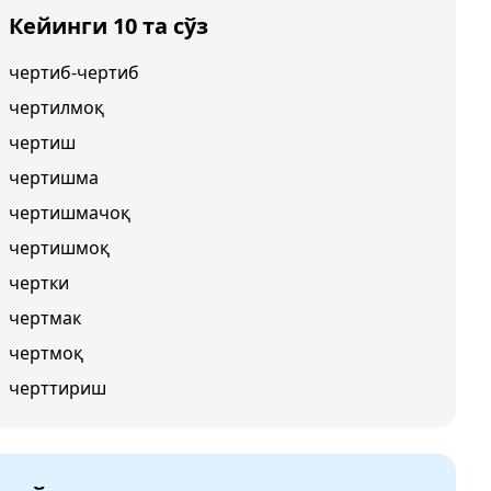
Кейинги 10 та сўз
чертиб-чертиб
чертилмоқ
чертиш
чертишма
чертишмачоқ
чертишмоқ
чертки
чертмак
чертмоқ
черттириш