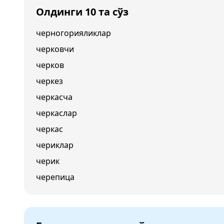
Олдинги 10 та сўз
черногорияликлар
черковчи
черков
черкез
черкасча
черкаслар
черкас
чериклар
черик
черепица