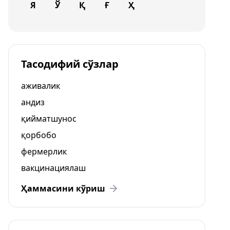
Я
Ў
Қ
Ғ
Ҳ
Тасодифий сўзлар
аживалик
андиз
қийматшунос
қорбобо
фермерлик
вакцинациялаш
Ҳаммасини кўриш