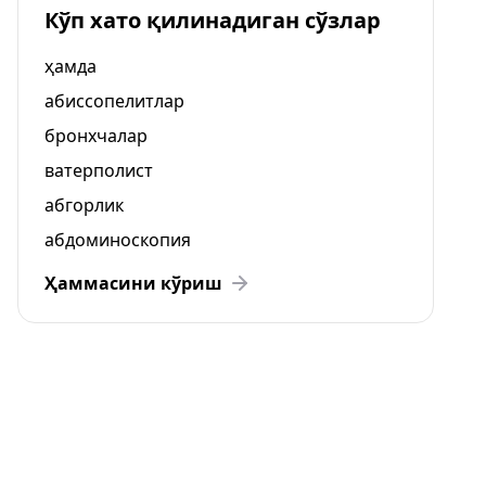
Кўп хато қилинадиган сўзлар
ҳамда
абиссопелитлар
бронхчалар
ватерполист
абгорлик
абдоминоскопия
Ҳаммасини кўриш