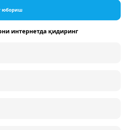
т юбориш
рни интернетда қидиринг