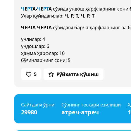
Ч
Е
Р
Т
А
-
Ч
Е
Р
Т
А
сўзида ундош ҳарфларнинг сони
Улар қуйидагилар:
Ч, Р, Т, Ч, Р, Т
ЧЕРТА-ЧЕРТА
сўзидаги барча ҳарфларнинг ва б
унлилар: 4
ундошлар: 6
ҳамма ҳарфлар: 10
бўғинларнинг сони: 5
5
Рўйхатга қўшиш
Сайтдаги ўрни
Сўзнинг тескари ёзилиши
Ҳ
29980
атреч-атреч
1