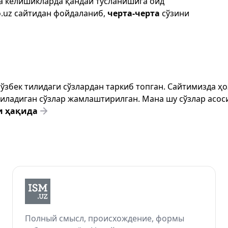
да келишикларда қандай тусланишига оид
.uz
сайтидан фойдаланиб,
черта-черта
сўзини
т ўзбек тилидаги сўзлардан таркиб топган. Сайтимизда 
ёзиладиган сўзлар жамлаштирилган. Мана шу сўзлар асоси
и ҳақида
Полный смысл, происхождение, формы