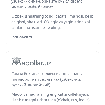
узбекских имён. Узнайте смысл своего
имени и имён близких.
O‘zbek Ismlarning to‘liq, batafsil ma’nosi, kelib
chiqishi, shakllari. O‘zingiz va yaqinlaringizni
ismlari ma’nosini bilib oling.
ismlar.com
Самая большая коллекция пословиц и
поговорок на трёх языках (узбекский,
русский, английский).
Maqol va naqllarning eng katta kolleksiyasi.
Har bir maqol uchta tilda (o‘zbek, rus, ingliz).