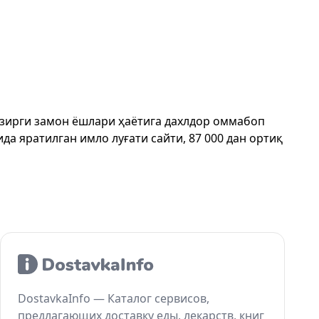
ҳозирги замон ёшлари ҳаётига дахлдор оммабоп
да яратилган имло луғати сайти, 87 000 дан ортиқ
DostavkaInfo — Каталог сервисов,
предлагающих доставку еды, лекарств, книг