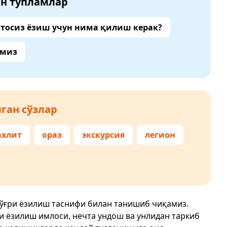
ан тўпламлар
тосиз ёзиш учун нима қилиш керак?
амиз
ган сўзлар
ахлит
ораз
экскурсия
легион
тўғри ёзилиш таснифи билан танишиб чиқамиз.
ри ёзилиш имлоси, нечта ундош ва унлидан таркиб