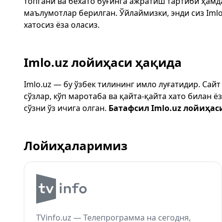
топгани ва бехато бўғинга ажратиш тартиби ҳам
маълумотлар берилган. Ўйлаймизки, энди сиз
Imlo
хатосиз ёза оласиз.
Imlo.uz лойиҳаси ҳақида
Imlo.uz — бу ўзбек тилининг имло луғатидир. Сай
сўзлар, кўп маротаба ва қайта-қайта хато билан 
сўзни ўз ичига олган.
Батафсил Imlo.uz лойиҳас
Лойиҳаларимиз
TVinfo.uz — Телепрограмма на сегодня,