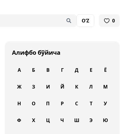
O‘Z
0
Алифбо бўйича
А
Б
В
Г
Д
Е
Ё
Ж
З
И
Й
К
Л
М
Н
О
П
Р
С
Т
У
Ф
Х
Ц
Ч
Ш
Э
Ю