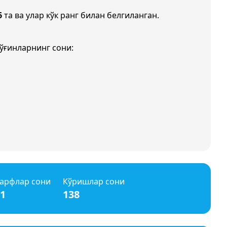
6
та ва улар кўк ранг билан белгиланган.
ўғинларнинг сони:
арфлар сони
Кўришлар сони
1
138