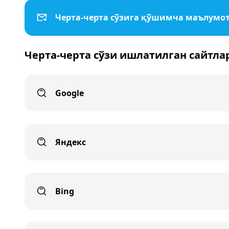
Черта-черта сўзига қўшимча маълумо
Черта-черта сўзи ишлатилган сайтла
Google
Яндекс
Bing