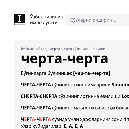
Ўзбек тилининг
имло луғати
Imlo.uz
сайтида
черта-черта
сўзининг ёзилиши
черта-черта
Бўғинларга бўлиниши:
[чер-та--чер-та]
ЧЕРТА-ЧЕРТА
сўзининг синонимларини
Sinoni
CHERTA-CHERTA
сўзининг лотинча ёзилиши
Lot
ЧЕРТА-ЧЕРТА
сўзининг маъноси ва изоҳи била
Ч
Е
Р
Т
А
-
Ч
Е
Р
Т
А
сўзида унли ҳарфларнинг сони
4
т
Улар қуйидагилар:
Е, А, Е, А