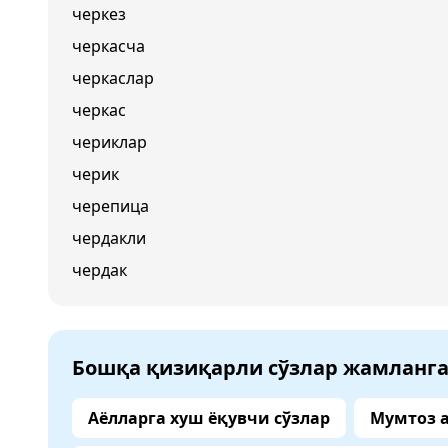
черкез
черкасча
черкаслар
черкас
чериклар
черик
черепица
чердакли
чердак
Бошқа қизиқарли сўзлар жамланг
Аёлларга хуш ёқувчи сўзлар
Мумтоз 