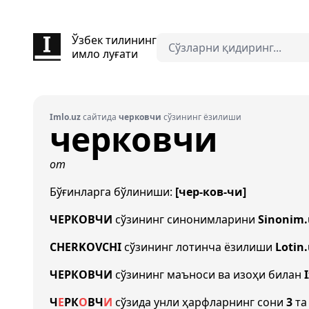
Ўзбек тилининг
имло луғати
Imlo.uz
сайтида
черковчи
сўзининг ёзилиши
черковчи
от
Бўғинларга бўлиниши:
[чер-ков-чи]
ЧЕРКОВЧИ
сўзининг синонимларини
Sinonim.
CHERKOVCHI
сўзининг лотинча ёзилиши
Lotin
ЧЕРКОВЧИ
сўзининг маъноси ва изоҳи билан
Ч
Е
Р
К
О
В
Ч
И
сўзида унли ҳарфларнинг сони
3
та