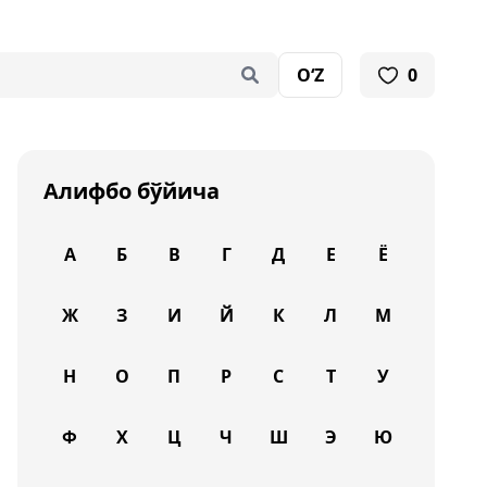
O‘Z
0
Алифбо бўйича
А
Б
В
Г
Д
Е
Ё
Ж
З
И
Й
К
Л
М
Н
О
П
Р
С
Т
У
Ф
Х
Ц
Ч
Ш
Э
Ю