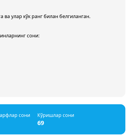
а ва улар кўк ранг билан белгиланган.
ғинларнинг сони:
арфлар сони
Кўришлар сони
69