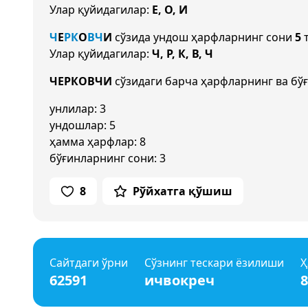
Улар қуйидагилар:
Е, О, И
Ч
Е
Р
К
О
В
Ч
И
сўзида ундош ҳарфларнинг сони
5
т
Улар қуйидагилар:
Ч, Р, К, В, Ч
ЧЕРКОВЧИ
сўзидаги барча ҳарфларнинг ва бў
унлилар: 3
ундошлар: 5
ҳамма ҳарфлар: 8
бўғинларнинг сони: 3
8
Рўйхатга қўшиш
Сайтдаги ўрни
Сўзнинг тескари ёзилиши
Ҳ
62591
ичвокреч
8