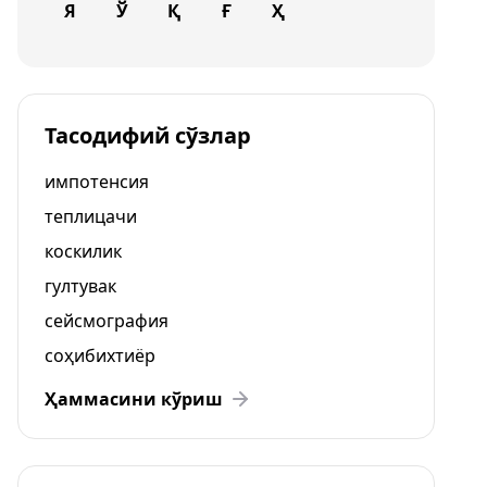
Я
Ў
Қ
Ғ
Ҳ
Тасодифий сўзлар
импотенсия
теплицачи
коскилик
гултувак
сейсмография
соҳибихтиёр
Ҳаммасини кўриш