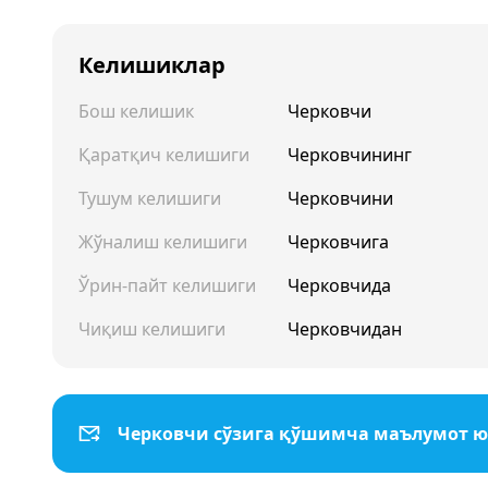
Келишиклар
Бош келишик
Черковчи
Қаратқич келишиги
Черковчининг
Тушум келишиги
Черковчини
Жўналиш келишиги
Черковчига
Ўрин-пайт келишиги
Черковчида
Чиқиш келишиги
Черковчидан
Черковчи сўзига қўшимча маълумот 