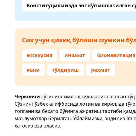
Конституциямизда энг кўп ишлатилган с
Сиз учун қизиқ бўлиши мумкин бўл
экскурсия
иншоот
бионавигация
яъни
тўлдириш
раҳмат
Черковчи
сўзининг имло қоидаларига асосан тў
Сўзнинг ўзбек алифбосида лотин ва кириллда тўғ
топгани ва бехато бўғинга ажратиш тартиби ҳам
маълумотлар берилган. Ўйлаймизки, энди сиз
Imlo
хатосиз ёза оласиз.