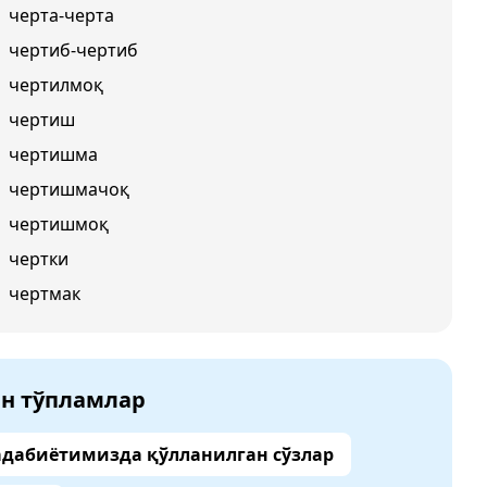
черта-черта
чертиб-чертиб
чертилмоқ
чертиш
чертишма
чертишмачоқ
чертишмоқ
чертки
чертмак
ан тўпламлар
адабиётимизда қўлланилган сўзлар