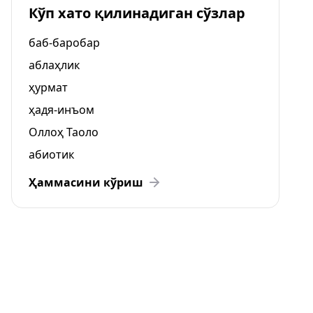
Кўп хато қилинадиган сўзлар
баб-баробар
аблаҳлик
ҳурмат
ҳадя-инъом
Оллоҳ Таоло
абиотик
Ҳаммасини кўриш