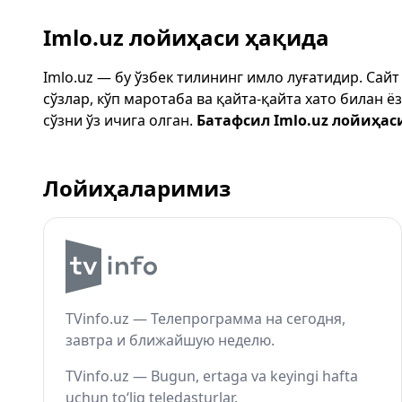
Imlo.uz лойиҳаси ҳақида
Imlo.uz — бу ўзбек тилининг имло луғатидир. Сай
сўзлар, кўп маротаба ва қайта-қайта хато билан 
сўзни ўз ичига олган.
Батафсил Imlo.uz лойиҳас
Лойиҳаларимиз
TVinfo.uz — Телепрограмма на сегодня,
завтра и ближайшую неделю.
TVinfo.uz — Bugun, ertaga va keyingi hafta
uchun to‘liq teledasturlar.