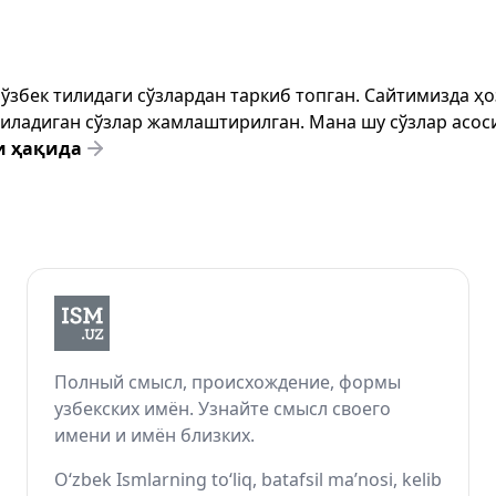
т ўзбек тилидаги сўзлардан таркиб топган. Сайтимизда 
ёзиладиган сўзлар жамлаштирилган. Мана шу сўзлар асоси
и ҳақида
Полный смысл, происхождение, формы
узбекских имён. Узнайте смысл своего
имени и имён близких.
O‘zbek Ismlarning to‘liq, batafsil ma’nosi, kelib