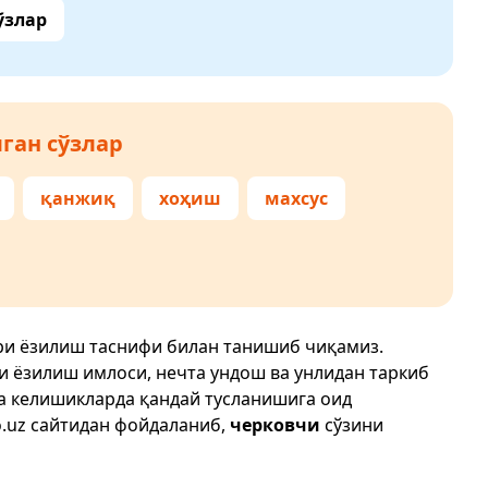
ўзлар
ган сўзлар
қанжиқ
хоҳиш
махсус
ғри ёзилиш таснифи билан танишиб чиқамиз.
ри ёзилиш имлоси, нечта ундош ва унлидан таркиб
да келишикларда қандай тусланишига оид
.uz
сайтидан фойдаланиб,
черковчи
сўзини