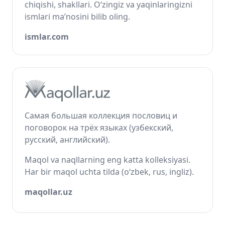
chiqishi, shakllari. O‘zingiz va yaqinlaringizni
ismlari ma’nosini bilib oling.
ismlar.com
Самая большая коллекция пословиц и
поговорок на трёх языках (узбекский,
русский, английский).
Maqol va naqllarning eng katta kolleksiyasi.
Har bir maqol uchta tilda (o‘zbek, rus, ingliz).
maqollar.uz