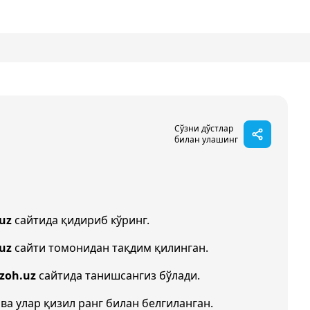
Сўзни дўстлар
билан улашинг
uz
сайтида қидириб кўринг.
.uz
сайти томонидан тақдим қилинган.
Izoh.uz
сайтида танишсангиз бўлади.
 ва улар қизил ранг билан белгиланган.