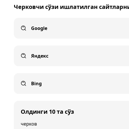
Черковчи сўзи ишлатилган сайтларн
Google
Яндекс
Bing
Олдинги 10 та сўз
черков