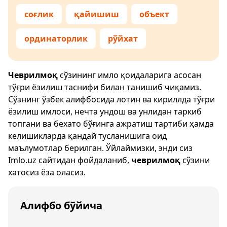
соғлик
қайишиш
объект
ординаторлик
рўйхат
Чеврилмоқ
сўзининг имло қоидаларига асосан
тўғри ёзилиш таснифи билан танишиб чиқамиз.
Сўзнинг ўзбек алифбосида лотин ва кириллда тўғри
ёзилиш имлоси, нечта ундош ва унлидан таркиб
топгани ва бехато бўғинга ажратиш тартиби ҳамда
келишикларда қандай тусланишига оид
маълумотлар берилган. Ўйлаймизки, энди сиз
Imlo.uz
сайтидан фойдаланиб,
чеврилмоқ
сўзини
хатосиз ёза оласиз.
Алифбо бўйича