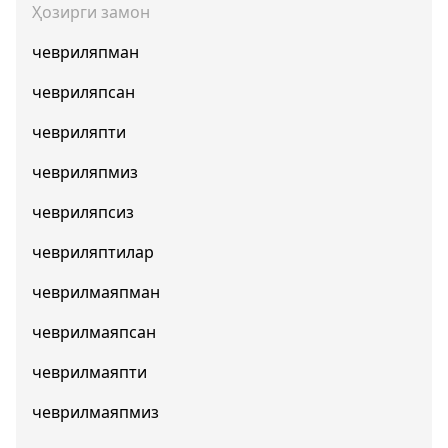
Ҳозирги замон
чевриляпман
чевриляпсан
чевриляпти
чевриляпмиз
чевриляпсиз
чевриляптилар
чеврилмаяпман
чеврилмаяпсан
чеврилмаяпти
чеврилмаяпмиз