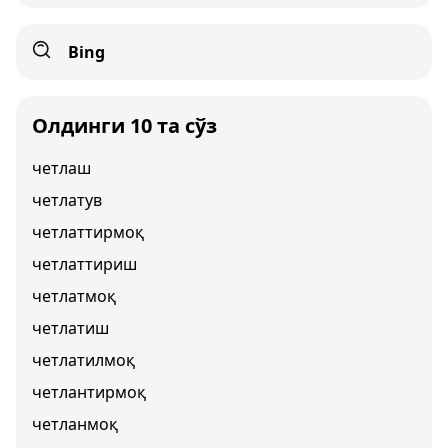
Bing
Олдинги 10 та сўз
четлаш
четлатув
четлаттирмоқ
четлаттириш
четлатмоқ
четлатиш
четлатилмоқ
четлантирмоқ
четланмоқ