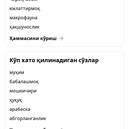
юклаттирмоқ
макрофауна
ҳақшунослик
Ҳаммасини кўриш
Кўп хато қилинадиган сўзлар
муҳим
бабалашмоқ
мошкичири
ҳуқуқ
арабеска
абгорланганлик