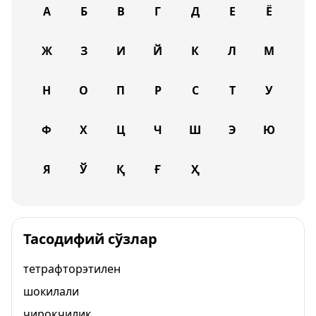
А
Б
В
Г
Д
Е
Ё
Ж
З
И
Й
К
Л
М
Н
О
П
Р
С
Т
У
Ф
Х
Ц
Ч
Ш
Э
Ю
Я
Ў
Қ
Ғ
Ҳ
Тасодифий сўзлар
тетрафторэтилен
шокилали
чироқчилик