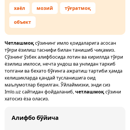
хаёл
мозий
тўғратмоқ
объект
Четлашмоқ
сўзининг имло қоидаларига асосан
тўғри ёзилиш таснифи билан танишиб чиқамиз.
Сўзнинг ўзбек алифбосида лотин ва кириллда тўғри
ёзилиш имлоси, нечта ундош ва унлидан таркиб
топгани ва бехато бўғинга ажратиш тартиби ҳамда
келишикларда қандай тусланишига оид
маълумотлар берилган. Ўйлаймизки, энди сиз
Imlo.uz
сайтидан фойдаланиб,
четлашмоқ
сўзини
хатосиз ёза оласиз.
Алифбо бўйича