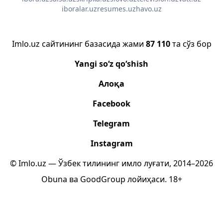
iboralar.uz
resumes.uz
havo.uz
Imlo.uz сайтининг базасида жами
87 110
та сўз бор
Yangi so‘z qo‘shish
Алоқа
Facebook
Telegram
Instagram
© Imlo.uz — Ўзбек тилининг имло луғати, 2014–2026
Obuna
ва
GoodGroup
лойиҳаси.
18+