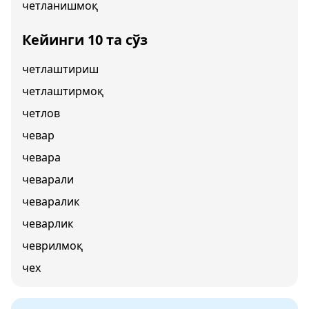
четланишмоқ
Кейинги 10 та сўз
четлаштириш
четлаштирмоқ
четлов
чевар
чевара
чеварали
чеваралик
чеварлик
чеврилмоқ
чех