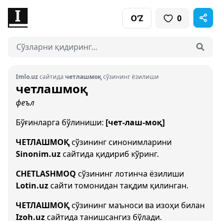
O‘Z
0
Imlo.uz
сайтида
четлашмоқ
сўзининг ёзилиши
четлашмоқ
феъл
Бўғинларга бўлиниши:
[чет-лаш-моқ]
ЧЕТЛАШМОҚ
сўзининг синонимларини
Sinonim.uz
сайтида қидириб кўринг.
CHETLASHMOQ
сўзининг лотинча ёзилиши
Lotin.uz
сайти томонидан тақдим қилинган.
ЧЕТЛАШМОҚ
сўзининг маъноси ва изоҳи билан
Izoh.uz
сайтида танишсангиз бўлади.