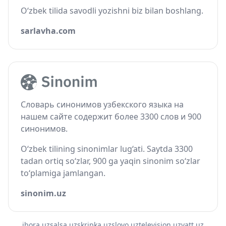
O‘zbek tilida savodli yozishni biz bilan boshlang.
sarlavha.com
Словарь синонимов узбекского языка на
нашем сайте содержит более 3300 слов и 900
синонимов.
O‘zbek tilining sinonimlar lug‘ati. Saytda 3300
tadan ortiq so‘zlar, 900 ga yaqin sinonim so‘zlar
to‘plamiga jamlangan.
sinonim.uz
ibora.uz
salsa.uz
skripka.uz
slovo.uz
television.uz
vatt.uz