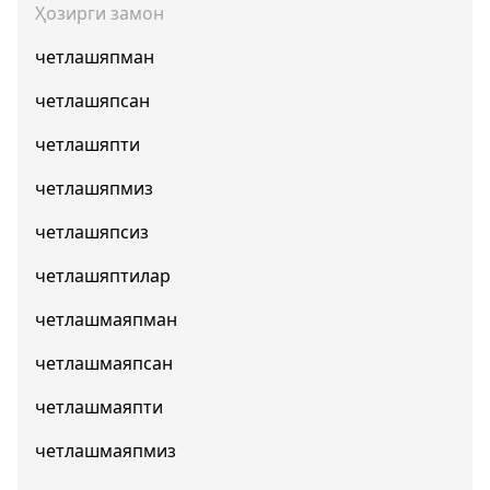
Ҳозирги замон
четлашяпман
четлашяпсан
четлашяпти
четлашяпмиз
четлашяпсиз
четлашяптилар
четлашмаяпман
четлашмаяпсан
четлашмаяпти
четлашмаяпмиз