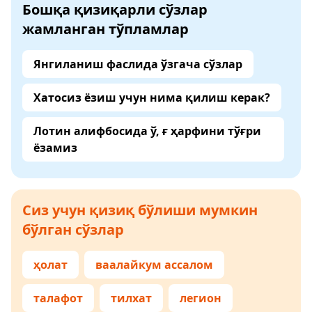
Бошқа қизиқарли сўзлар
жамланган тўпламлар
Янгиланиш фаслида ўзгача сўзлар
Хатосиз ёзиш учун нима қилиш керак?
Лотин алифбосида ў, ғ ҳарфини тўғри
ёзамиз
Сиз учун қизиқ бўлиши мумкин
бўлган сўзлар
ҳолат
ваалайкум ассалом
талафот
тилхат
легион