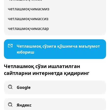
четлашмоқчимасмиз
четлашмоқчимассиз
четлашмоқчимаслар
Четлашмоқ сўзига қўшимча маълумот
юбориш
Четлашмоқ сўзи ишлатилган
сайтларни интернетда қидиринг
Google
Яндекс