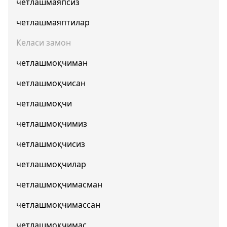
четлашмаяпсиз
четлашмаяптилар
Келаси замон
четлашмоқчиман
четлашмоқчисан
четлашмоқчи
четлашмоқчимиз
четлашмоқчисиз
четлашмоқчилар
четлашмоқчимасман
четлашмоқчимассан
четлашмоқчимас