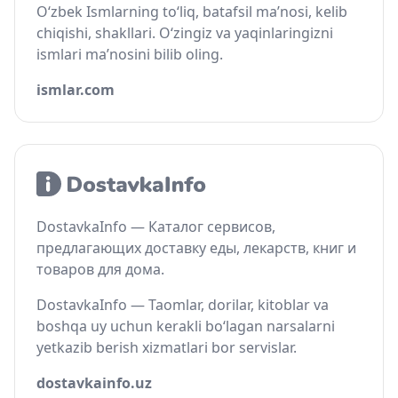
O‘zbek Ismlarning to‘liq, batafsil ma’nosi, kelib
chiqishi, shakllari. O‘zingiz va yaqinlaringizni
ismlari ma’nosini bilib oling.
ismlar.com
DostavkaInfo — Каталог сервисов,
предлагающих доставку еды, лекарств, книг и
товаров для дома.
DostavkaInfo — Taomlar, dorilar, kitoblar va
boshqa uy uchun kerakli bo‘lagan narsalarni
yetkazib berish xizmatlari bor servislar.
dostavkainfo.uz