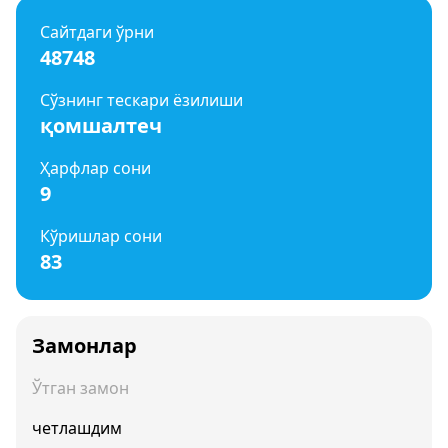
Сайтдаги ўрни
48748
Сўзнинг тескари ёзилиши
қомшалтеч
Ҳарфлар сони
9
Кўришлар сони
83
Замонлар
Ўтган замон
четлашдим