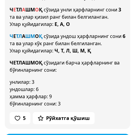
Ч
Е
Т
Л
А
Ш
М
О
Қ
сўзида унли ҳарфларнинг сони
3
та ва улар қизил ранг билан белгиланган.
Улар қуйидагилар:
Е, А, О
Ч
Е
Т
Л
А
Ш
М
О
Қ
сўзида ундош ҳарфларнинг сони
6
та ва улар кўк ранг билан белгиланган.
Улар қуйидагилар:
Ч, Т, Л, Ш, М, Қ
ЧЕТЛАШМОҚ
сўзидаги барча ҳарфларнинг ва
бўғинларнинг сони:
унлилар: 3
ундошлар: 6
ҳамма ҳарфлар: 9
бўғинларнинг сони: 3
5
Рўйхатга қўшиш