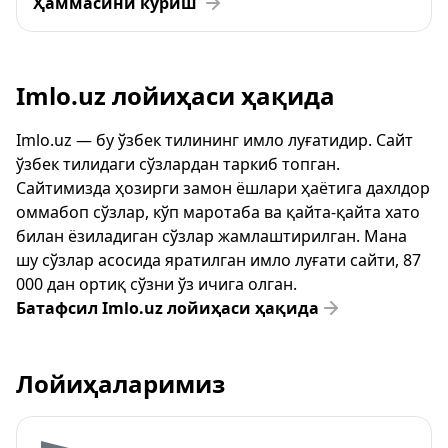
Ҳаммасини кўриш
Imlo.uz лойиҳаси ҳақида
Imlo.uz — бу ўзбек тилининг имло луғатидир. Сайт
ўзбек тилидаги сўзлардан таркиб топган.
Сайтимизда ҳозирги замон ёшлари ҳаётига дахлдор
оммабоп сўзлар, кўп маротаба ва қайта-қайта хато
билан ёзиладиган сўзлар жамлаштирилган. Мана
шу сўзлар асосида яратилган имло луғати сайти, 87
000 дан ортиқ сўзни ўз ичига олган.
Батафсил Imlo.uz лойиҳаси ҳақида
Лойиҳаларимиз