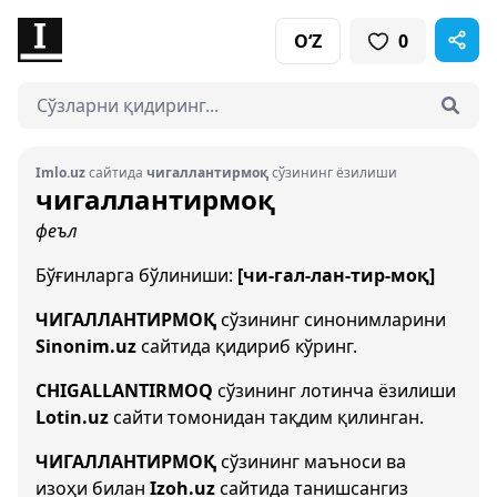
O‘Z
0
Imlo.uz
сайтида
чигаллантирмоқ
сўзининг ёзилиши
чигаллантирмоқ
феъл
Бўғинларга бўлиниши:
[чи-гал-лан-тир-моқ]
ЧИГАЛЛАНТИРМОҚ
сўзининг синонимларини
Sinonim.uz
сайтида қидириб кўринг.
CHIGALLANTIRMOQ
сўзининг лотинча ёзилиши
Lotin.uz
сайти томонидан тақдим қилинган.
ЧИГАЛЛАНТИРМОҚ
сўзининг маъноси ва
изоҳи билан
Izoh.uz
сайтида танишсангиз