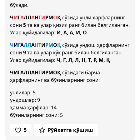
бўлади.
Ч
И
Г
А
Л
Л
А
Н
Т
И
Р
М
О
Қ
сўзида унли ҳарфларнинг
сони
5
та ва улар қизил ранг билан белгиланган.
Улар қуйидагилар:
И, А, А, И, О
Ч
И
Г
А
Л
Л
А
Н
Т
И
Р
М
О
Қ
сўзида ундош ҳарфларнинг
сони
9
та ва улар кўк ранг билан белгиланган.
Улар қуйидагилар:
Ч, Г, Л, Л, Н, Т, Р, М, Қ
ЧИГАЛЛАНТИРМОҚ
сўзидаги барча
ҳарфларнинг ва бўғинларнинг сони:
унлилар: 5
ундошлар: 9
ҳамма ҳарфлар: 14
бўғинларнинг сони: 5
5
Рўйхатга қўшиш