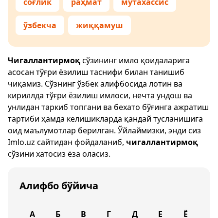
соғлик
раҳмат
мутахассис
ўзбекча
жиққамуш
Чигаллантирмоқ
сўзининг имло қоидаларига
асосан тўғри ёзилиш таснифи билан танишиб
чиқамиз. Сўзнинг ўзбек алифбосида лотин ва
кириллда тўғри ёзилиш имлоси, нечта ундош ва
унлидан таркиб топгани ва бехато бўғинга ажратиш
тартиби ҳамда келишикларда қандай тусланишига
оид маълумотлар берилган. Ўйлаймизки, энди сиз
Imlo.uz
сайтидан фойдаланиб,
чигаллантирмоқ
сўзини хатосиз ёза оласиз.
Алифбо бўйича
А
Б
В
Г
Д
Е
Ё