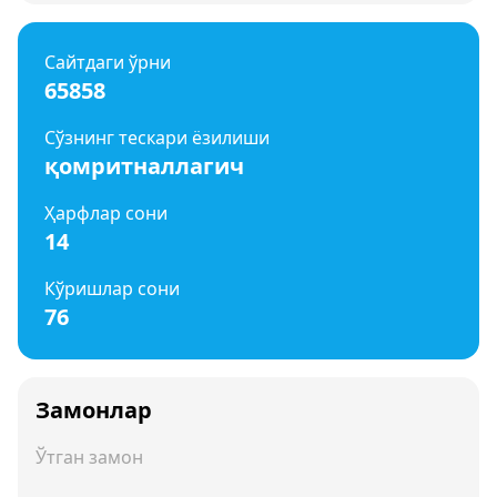
Сайтдаги ўрни
65858
Сўзнинг тескари ёзилиши
қомритналлагич
Ҳарфлар сони
14
Кўришлар сони
76
Замонлар
Ўтган замон