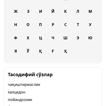
Ж
З
И
Й
К
Л
М
Н
О
П
Р
С
Т
У
Ф
Х
Ц
Ч
Ш
Э
Ю
Я
Ў
Қ
Ғ
Ҳ
Тасодифий сўзлар
чиқиштирмаслик
халцедон
пойандозлик