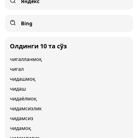
Яндекс
Bing
Олдинги 10 та сўз
чигалланмоқ
чигал
чидашмоқ
чидаш
чидаёлмоқ
чидамсизлик
чидамсиз
чидамоқ