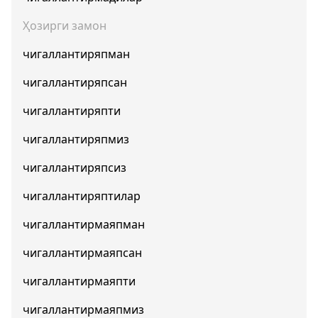
Ҳозирги замон
чигаллантиряпман
чигаллантиряпсан
чигаллантиряпти
чигаллантиряпмиз
чигаллантиряпсиз
чигаллантиряптилар
чигаллантирмаяпман
чигаллантирмаяпсан
чигаллантирмаяпти
чигаллантирмаяпмиз