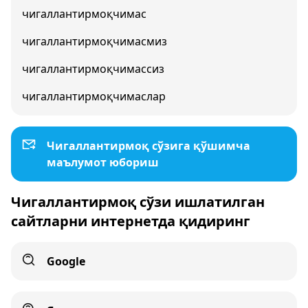
чигаллантирмоқчимас
чигаллантирмоқчимасмиз
чигаллантирмоқчимассиз
чигаллантирмоқчимаслар
Чигаллантирмоқ сўзига қўшимча
маълумот юбориш
Чигаллантирмоқ сўзи ишлатилган
сайтларни интернетда қидиринг
Google