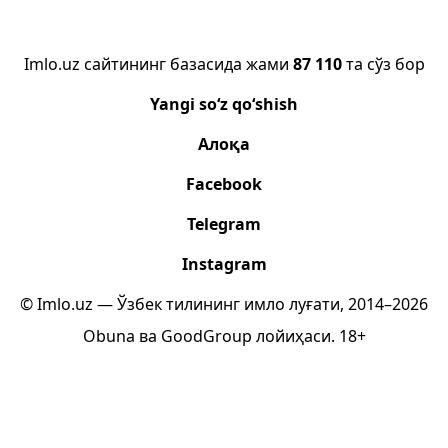
Imlo.uz сайтининг базасида жами
87 110
та сўз бор
Yangi so‘z qo‘shish
Алоқа
Facebook
Telegram
Instagram
© Imlo.uz — Ўзбек тилининг имло луғати, 2014–2026
Obuna
ва
GoodGroup
лойиҳаси.
18+