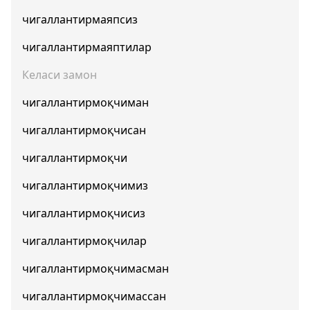
чигаллантирмаяпсиз
чигаллантирмаяптилар
Келаси замон
чигаллантирмоқчиман
чигаллантирмоқчисан
чигаллантирмоқчи
чигаллантирмоқчимиз
чигаллантирмоқчисиз
чигаллантирмоқчилар
чигаллантирмоқчимасман
чигаллантирмоқчимассан