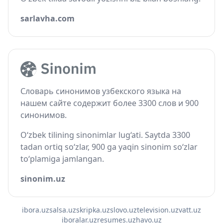
sarlavha.com
Словарь синонимов узбекского языка на
нашем сайте содержит более 3300 слов и 900
синонимов.
O‘zbek tilining sinonimlar lug‘ati. Saytda 3300
tadan ortiq so‘zlar, 900 ga yaqin sinonim so‘zlar
to‘plamiga jamlangan.
sinonim.uz
ibora.uz
salsa.uz
skripka.uz
slovo.uz
television.uz
vatt.uz
iboralar.uz
resumes.uz
havo.uz