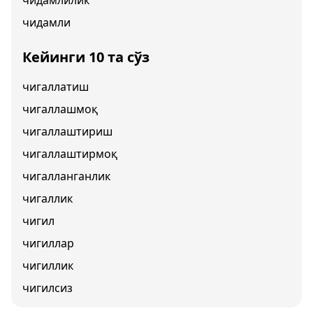
чидамлилик
чидамли
Кейинги 10 та сўз
чигаллатиш
чигаллашмоқ
чигаллаштириш
чигаллаштирмоқ
чигалланганлик
чигаллик
чигил
чигиллар
чигиллик
чигилсиз