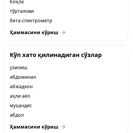
боқла
тўрталови
бета-спектрометр
Ҳаммасини кўриш
Кўп хато қилинадиган сўзлар
узилиш
абдоминал
абжадхон
аҳли аёл
муҳандис
абдол
Ҳаммасини кўриш