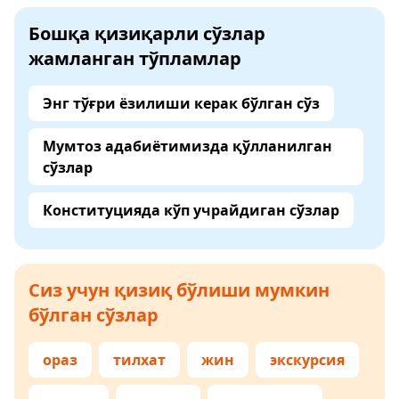
Бошқа қизиқарли сўзлар
жамланган тўпламлар
Энг тўғри ёзилиши керак бўлган сўз
Мумтоз адабиётимизда қўлланилган
сўзлар
Конституцияда кўп учрайдиган сўзлар
Сиз учун қизиқ бўлиши мумкин
бўлган сўзлар
ораз
тилхат
жин
экскурсия