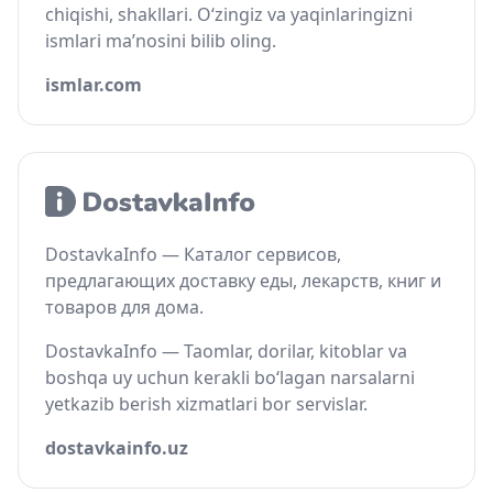
chiqishi, shakllari. O‘zingiz va yaqinlaringizni
ismlari ma’nosini bilib oling.
ismlar.com
DostavkaInfo — Каталог сервисов,
предлагающих доставку еды, лекарств, книг и
товаров для дома.
DostavkaInfo — Taomlar, dorilar, kitoblar va
boshqa uy uchun kerakli bo‘lagan narsalarni
yetkazib berish xizmatlari bor servislar.
dostavkainfo.uz