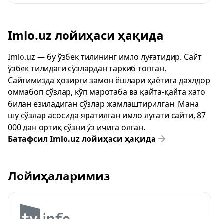
Imlo.uz лойиҳаси ҳақида
Imlo.uz — бу ўзбек тилининг имло луғатидир. Сайт
ўзбек тилидаги сўзлардан таркиб топган.
Сайтимизда ҳозирги замон ёшлари ҳаётига дахлдор
оммабоп сўзлар, кўп маротаба ва қайта-қайта хато
билан ёзиладиган сўзлар жамлаштирилган. Мана
шу сўзлар асосида яратилган имло луғати сайти, 87
000 дан ортиқ сўзни ўз ичига олган.
Батафсил Imlo.uz лойиҳаси ҳақида
Лойиҳаларимиз