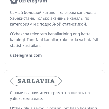
Самый большой каталог телеграм каналов в
Узбекистане. Только активные каналы по
категориям и с подробной статистикой.
O‘zbekcha telegram kanallarining eng katta
katalogi. Faqt faol kanallar, ruknlarda va batafsil
statistikasi bilan.
uztelegram.com
С нами вы научитесь грамотно писать на
узбекском языке.
O‘zbek tilida savodli yozishni biz bilan boshlang.