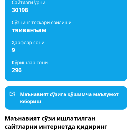
Сайтдаги ўрни
30198
Сўзнинг тескари ёзилиши
тяиванъам
Ҳарфлар сони
9
Кўришлар сони
296
Маънавият сўзига қўшимча маълумот
юбориш
Маънавият сўзи ишлатилган
сайтларни интернетда қидиринг