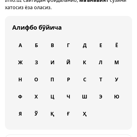
Imlo.uz
сайтидан фойдаланиб,
маънавият
сўзини
хатосиз ёза оласиз.
Алифбо бўйича
А
Б
В
Г
Д
Е
Ё
Ж
З
И
Й
К
Л
М
Н
О
П
Р
С
Т
У
Ф
Х
Ц
Ч
Ш
Э
Ю
Я
Ў
Қ
Ғ
Ҳ