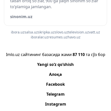
tadan ortiq so‘zlar, 900 ga yaqin sinonim so‘zlar
to‘plamiga jamlangan.
sinonim.uz
ibora.uz
salsa.uz
skripka.uz
slovo.uz
television.uz
vatt.uz
iboralar.uz
resumes.uz
havo.uz
Imlo.uz сайтининг базасида жами
87 110
та сўз бор
Yangi so‘z qo‘shish
Алоқа
Facebook
Telegram
Instagram