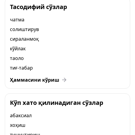
Тасодифий сўзлар
чатма
солиштирув
сираланмоқ
кўйлак
таоло
тиғ-табар
Ҳаммасини кўриш
Кўп хато қилинадиган сўзлар
абаксиал
хоҳиш
тушунтириш