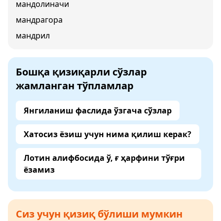
мандолиначи
мандрагора
мандрил
Бошқа қизиқарли сўзлар
жамланган тўпламлар
Янгиланиш фаслида ўзгача сўзлар
Хатосиз ёзиш учун нима қилиш керак?
Лотин алифбосида ў, ғ ҳарфини тўғри
ёзамиз
Сиз учун қизиқ бўлиши мумкин