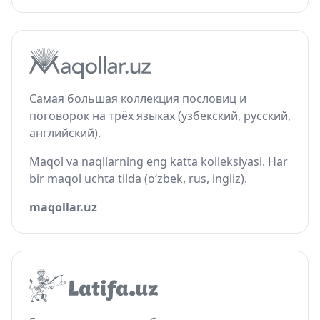
Самая большая коллекция пословиц и
поговорок на трёх языках (узбекский, русский,
английский).
Maqol va naqllarning eng katta kolleksiyasi. Har
bir maqol uchta tilda (o‘zbek, rus, ingliz).
maqollar.uz