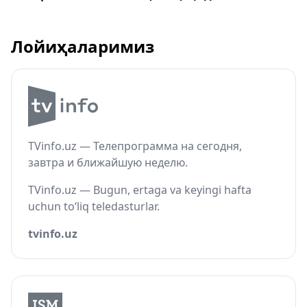
Лойиҳаларимиз
TVinfo.uz — Телепрограмма на сегодня,
завтра и ближайшую неделю.
TVinfo.uz — Bugun, ertaga va keyingi hafta
uchun to‘liq teledasturlar.
tvinfo.uz