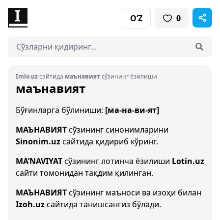
O‘Z
0
Imlo.uz
сайтида
маънавият
сўзининг ёзилиши
маънавият
Бўғинларга бўлиниши:
[ма-на-ви-ят]
МАЪНАВИЯТ
сўзининг синонимларини
Sinonim.uz
сайтида қидириб кўринг.
MA’NAVIYAT
сўзининг лотинча ёзилиши
Lotin.uz
сайти томонидан тақдим қилинган.
МАЪНАВИЯТ
сўзининг маъноси ва изоҳи билан
Izoh.uz
сайтида танишсангиз бўлади.