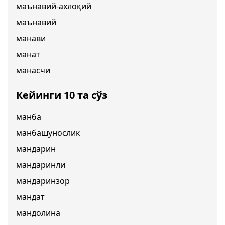
маънавий-ахлоқий
маънавий
манави
манат
манасчи
Кейинги 10 та сўз
манба
манбашунослик
мандарин
мандаринли
мандаринзор
мандат
мандолина