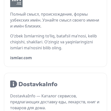
Полный смысл, происхождение, формы
узбекских имён. Узнайте смысл своего имени
и имён близких.
O‘zbek Ismlarning to‘liq, batafsil ma’nosi, kelib
chiqishi, shakllari. O‘zingiz va yaqinlaringizni
ismlari ma’nosini bilib oling.
ismlar.com
DostavkaInfo — Каталог сервисов,
предлагающих доставку еды, лекарств, книг и
товаров для дома.