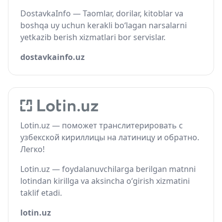
DostavkaInfo — Taomlar, dorilar, kitoblar va
boshqa uy uchun kerakli bo‘lagan narsalarni
yetkazib berish xizmatlari bor servislar.
dostavkainfo.uz
Lotin.uz — поможет транслитерировать с
узбекской кириллицы на латиницу и обратно.
Легко!
Lotin.uz — foydalanuvchilarga berilgan matnni
lotindan kirillga va aksincha o‘girish xizmatini
taklif etadi.
lotin.uz