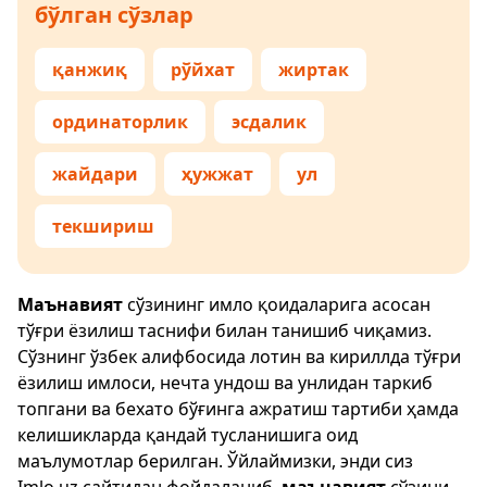
бўлган сўзлар
қанжиқ
рўйхат
жиртак
ординаторлик
эсдалик
жайдари
ҳужжат
ул
текшириш
Маънавият
сўзининг имло қоидаларига асосан
тўғри ёзилиш таснифи билан танишиб чиқамиз.
Сўзнинг ўзбек алифбосида лотин ва кириллда тўғри
ёзилиш имлоси, нечта ундош ва унлидан таркиб
топгани ва бехато бўғинга ажратиш тартиби ҳамда
келишикларда қандай тусланишига оид
маълумотлар берилган. Ўйлаймизки, энди сиз