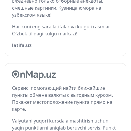
Ежедневно только отборные анекдоты,
смешные картинки. Кузница юмора на
узбекском языке!
Har kuni eng sara latifalar va kulguli rasmlar.
O‘zbek tilidagi kulgu markazi!
latifa.uz
Сервис, помогающий найти ближайшие
пункты обмена валюты с выгодным курсом.
Покажет местоположение пункта прямо на
карте.
Valyutani yuqori kursda almashtirish uchun
yaqin punktlarni aniqlab beruvchi servis. Punkt