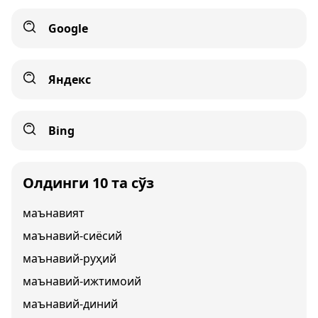
Google
Яндекс
Bing
Олдинги 10 та сўз
маънавият
маънавий-сиёсий
маънавий-руҳий
маънавий-ижтимоий
маънавий-диний