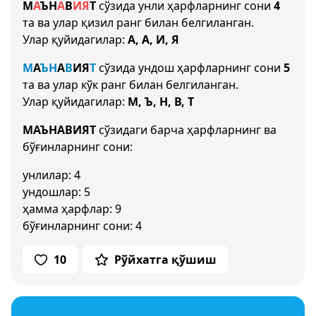
М
А
Ъ
Н
А
В
И
Я
Т
сўзида унли ҳарфларнинг сони
4
та ва улар қизил ранг билан белгиланган.
Улар қуйидагилар:
А, А, И, Я
М
А
Ъ
Н
А
В
И
Я
Т
сўзида ундош ҳарфларнинг сони
5
та ва улар кўк ранг билан белгиланган.
Улар қуйидагилар:
М, Ъ, Н, В, Т
МАЪНАВИЯТ
сўзидаги барча ҳарфларнинг ва
бўғинларнинг сони:
унлилар: 4
ундошлар: 5
ҳамма ҳарфлар: 9
бўғинларнинг сони: 4
10
Рўйхатга қўшиш