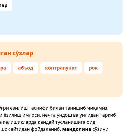
лар
ган сўзлар
ра
абъод
контрапункт
рок
ўғри ёзилиш таснифи билан танишиб чиқамиз.
ри ёзилиш имлоси, нечта ундош ва унлидан таркиб
да келишикларда қандай тусланишига оид
.uz
сайтидан фойдаланиб,
мандолина
сўзини