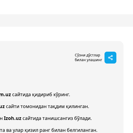
Сўзни дўстлар
билан улашинг
im.uz
сайтида қидириб кўринг.
uz
сайти томонидан тақдим қилинган.
ан
Izoh.uz
сайтида танишсангиз бўлади.
та ва улар қизил ранг билан белгиланган.