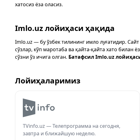
хатосиз ёза оласиз.
Imlo.uz лойиҳаси ҳақида
Imlo.uz — бу ўзбек тилининг имло луғатидир. Сай
сўзлар, кўп маротаба ва қайта-қайта хато билан 
сўзни ўз ичига олган.
Батафсил Imlo.uz лойиҳас
Лойиҳаларимиз
TVinfo.uz — Телепрограмма на сегодня,
завтра и ближайшую неделю.