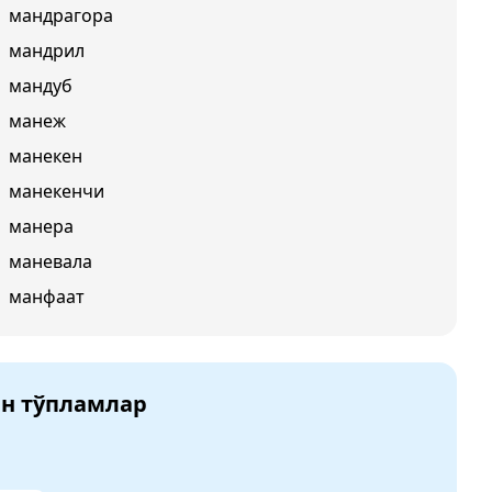
мандрагора
мандрил
мандуб
манеж
манекен
манекенчи
манера
маневала
манфаат
ан тўпламлар