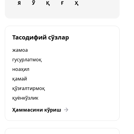
Я
Ў
Қ
Ғ
Ҳ
Тасодифий сўзлар
жамоа
гусурлатмоқ
ноаҳил
қамай
қўзғалтирмоқ
қуёнкўзлик
Ҳаммасини кўриш