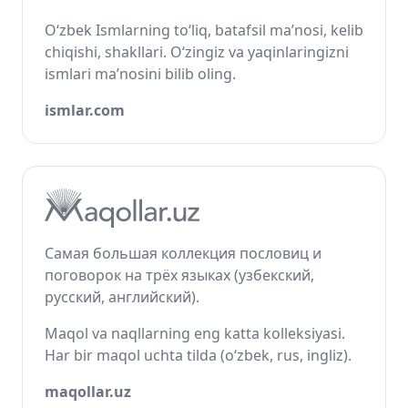
O‘zbek Ismlarning to‘liq, batafsil ma’nosi, kelib
chiqishi, shakllari. O‘zingiz va yaqinlaringizni
ismlari ma’nosini bilib oling.
ismlar.com
Самая большая коллекция пословиц и
поговорок на трёх языках (узбекский,
русский, английский).
Maqol va naqllarning eng katta kolleksiyasi.
Har bir maqol uchta tilda (o‘zbek, rus, ingliz).
maqollar.uz