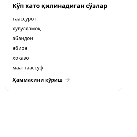
Кўп хато қилинадиган сўзлар
таассурот
ҳувулламоқ
абандон
абира
ҳоказо
мааттаассуф
Ҳаммасини кўриш