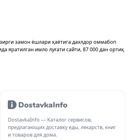
ҳозирги замон ёшлари ҳаётига дахлдор оммабоп
да яратилган имло луғати сайти, 87 000 дан ортиқ
DostavkaInfo — Каталог сервисов,
предлагающих доставку еды, лекарств, книг
и товаров для дома.