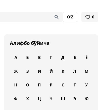
O‘Z
0
Алифбо бўйича
А
Б
В
Г
Д
Е
Ё
Ж
З
И
Й
К
Л
М
Н
О
П
Р
С
Т
У
Ф
Х
Ц
Ч
Ш
Э
Ю