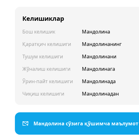
Келишиклар
Бош келишик
Мандолина
Қаратқич келишиги
Мандолинанинг
Тушум келишиги
Мандолинани
Жўналиш келишиги
Мандолинага
Ўрин-пайт келишиги
Мандолинада
Чиқиш келишиги
Мандолинадан
Мандолина сўзига қўшимча маълумо