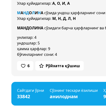
Улар қуйидагилар:
А, О, И, А
М
А
Н
Д
О
Л
И
Н
А
сўзида ундош ҳарфларнинг сон
Улар қуйидагилар:
М, Н, Д, Л, Н
МАНДОЛИНА
сўзидаги барча ҳарфларнинг ва 
унлилар: 4
ундошлар: 5
ҳамма ҳарфлар: 9
бўғинларнинг сони: 4
6
Рўйхатга қўшиш
Сайтдаги ўрни
Сўзнинг тескари ёзилиши
Ҳ
33842
анилоднам
9