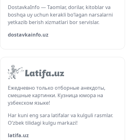
DostavkaInfo — Taomlar, dorilar, kitoblar va
boshqa uy uchun kerakli bo‘lagan narsalarni
yetkazib berish xizmatlari bor servislar.
dostavkainfo.uz
Ежедневно только отборные анекдоты,
смешные картинки. Кузница юмора на
узбекском языке!
Har kuni eng sara latifalar va kulguli rasmlar.
O‘zbek tilidagi kulgu markazi!
latifa.uz