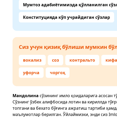
Мумтоз адабиётимизда қўлланилган сўз
Конституцияда кўп учрайдиган сўзлар
Сиз учун қизиқ бўлиши мумкин бўл
вокализ
соз
контральто
кифа
уфорча
чоргоҳ
Мандолина
сўзининг имло қоидаларига асосан т
Сўзнинг ўзбек алифбосида лотин ва кириллда тўғ
топгани ва бехато бўғинга ажратиш тартиби ҳам
маълумотлар берилган. Ўйлаймизки, энди сиз
Imlo