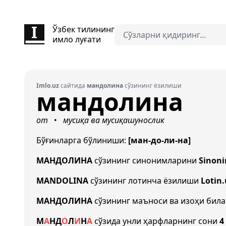
Ўзбек тилининг
имло луғати
Imlo.uz
сайтида
мандолина
сўзининг ёзилиши
мандолина
от
мусиқа ва мусиқашунослик
•
Бўғинларга бўлиниши:
[ман-до-ли-на]
МАНДОЛИНА
сўзининг синонимларини
Sinon
MANDOLINA
сўзининг лотинча ёзилиши
Lotin.
МАНДОЛИНА
сўзининг маъноси ва изоҳи бил
М
А
Н
Д
О
Л
И
Н
А
сўзида унли ҳарфларнинг сони
4