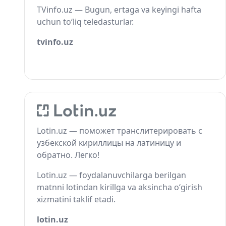
TVinfo.uz — Bugun, ertaga va keyingi hafta
uchun to‘liq teledasturlar.
tvinfo.uz
Lotin.uz — поможет транслитерировать с
узбекской кириллицы на латиницу и
обратно. Легко!
Lotin.uz — foydalanuvchilarga berilgan
matnni lotindan kirillga va aksincha o‘girish
xizmatini taklif etadi.
lotin.uz