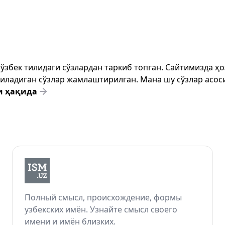
т ўзбек тилидаги сўзлардан таркиб топган. Сайтимизда 
ёзиладиган сўзлар жамлаштирилган. Мана шу сўзлар асоси
и ҳақида
Полный смысл, происхождение, формы
узбекских имён. Узнайте смысл своего
имени и имён близких.