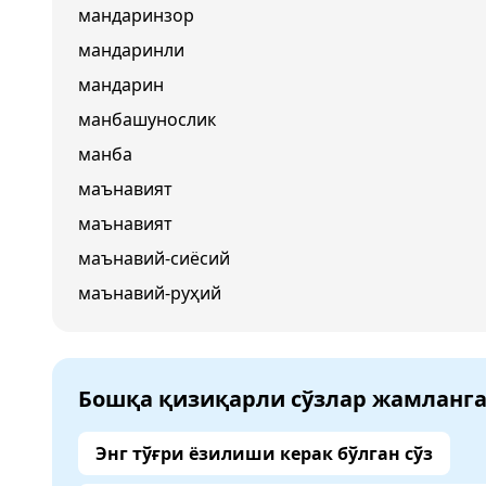
мандаринзор
мандаринли
мандарин
манбашунослик
манба
маънавият
маънавият
маънавий-сиёсий
маънавий-руҳий
Бошқа қизиқарли сўзлар жамланг
Энг тўғри ёзилиши керак бўлган сўз