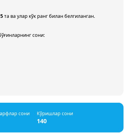
и
5
та ва улар кўк ранг билан белгиланган.
бўғинларнинг сони:
арфлар сони
Кўришлар сони
140