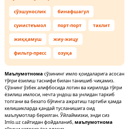
сўзшунослик
бинафшагул
суиистеъмол
порт-порт
тахлит
жиққамуш
жиу-жицу
фильтр-пресс
озуқа
Маълумотнома
сўзининг имло қоидаларига асосан
тўғри ёзилиш таснифи билан танишиб чиқамиз.
Сўзнинг ўзбек алифбосида лотин ва кириллда тўғри
ёзилиш имлоси, нечта ундош ва унлидан таркиб
топгани ва бехато бўғинга ажратиш тартиби ҳамда
келишикларда қандай тусланишига оид
маълумотлар берилган. Ўйлаймизки, энди сиз
Imlo.uz
сайтидан фойдаланиб,
маълумотнома