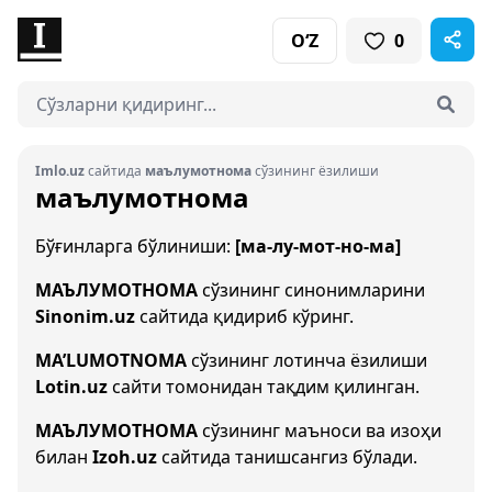
O‘Z
0
Imlo.uz
сайтида
маълумотнома
сўзининг ёзилиши
маълумотнома
Бўғинларга бўлиниши:
[ма-лу-мот-но-ма]
МАЪЛУМОТНОМА
сўзининг синонимларини
Sinonim.uz
сайтида қидириб кўринг.
MA’LUMOTNOMA
сўзининг лотинча ёзилиши
Lotin.uz
сайти томонидан тақдим қилинган.
МАЪЛУМОТНОМА
сўзининг маъноси ва изоҳи
билан
Izoh.uz
сайтида танишсангиз бўлади.