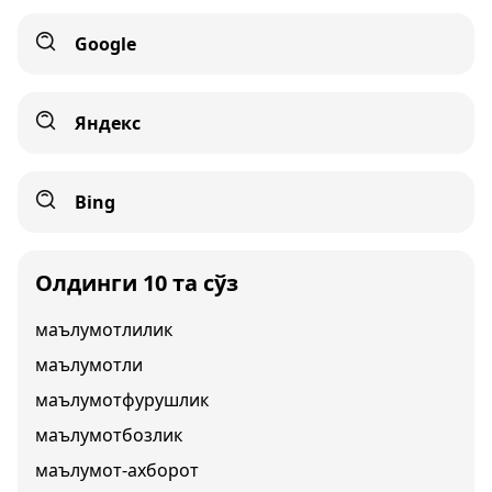
Google
Яндекс
Bing
Олдинги 10 та сўз
маълумотлилик
маълумотли
маълумотфурушлик
маълумотбозлик
маълумот-ахборот