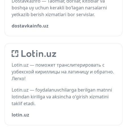
DostavkaInfo — Taomlar, dorilar, kitoblar va
boshqa uy uchun kerakli bo‘lagan narsalarni
yetkazib berish xizmatlari bor servislar.
dostavkainfo.uz
Lotin.uz — поможет транслитерировать с
узбекской кириллицы на латиницу и обратно.
Легко!
Lotin.uz — foydalanuvchilarga berilgan matnni
lotindan kirillga va aksincha o‘girish xizmatini
taklif etadi.
lotin.uz