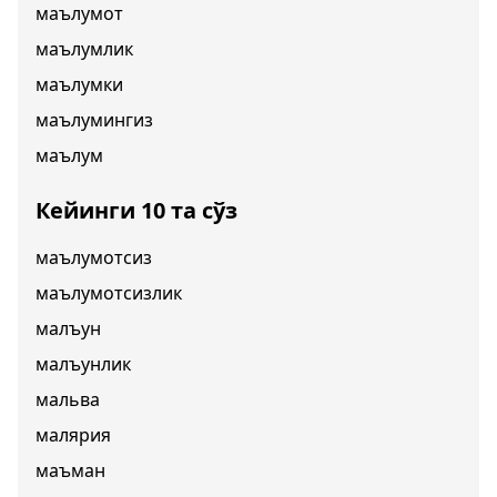
маълумот
маълумлик
маълумки
маълумингиз
маълум
Кейинги 10 та сўз
маълумотсиз
маълумотсизлик
малъун
малъунлик
мальва
малярия
маъман