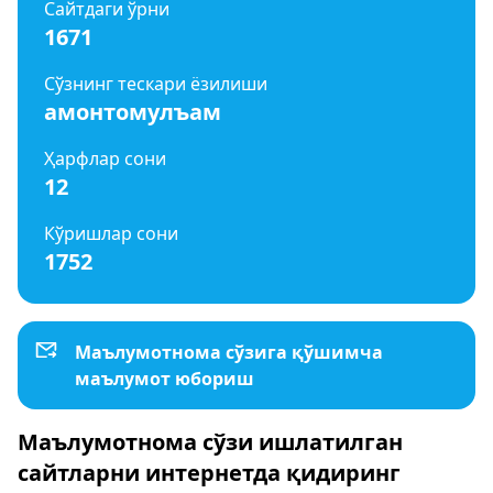
Сайтдаги ўрни
1671
Сўзнинг тескари ёзилиши
амонтомулъам
Ҳарфлар сони
12
Кўришлар сони
1752
Маълумотнома сўзига қўшимча
маълумот юбориш
Маълумотнома сўзи ишлатилган
сайтларни интернетда қидиринг