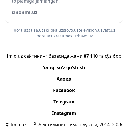
to‘plamiga jamlangan.
sinonim.uz
ibora.uz
salsa.uz
skripka.uz
slovo.uz
television.uz
vatt.uz
iboralar.uz
resumes.uz
havo.uz
Imlo.uz сайтининг базасида жами
87 110
та сўз бор
Yangi so‘z qo‘shish
Алоқа
Facebook
Telegram
Instagram
© Imlo.uz — Ўзбек тилининг имло луғати, 2014–2026