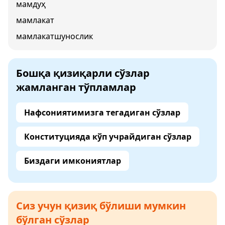
мамдуҳ
мамлакат
мамлакатшунослик
Бошқа қизиқарли сўзлар
жамланган тўпламлар
Нафсониятимизга тегадиган сўзлар
Конституцияда кўп учрайдиган сўзлар
Биздаги имкониятлар
Сиз учун қизиқ бўлиши мумкин
бўлган сўзлар