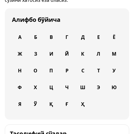
сўзини хатосиз ёза оласиз.
Алифбо бўйича
А
Б
В
Г
Д
Е
Ё
Ж
З
И
Й
К
Л
М
Н
О
П
Р
С
Т
У
Ф
Х
Ц
Ч
Ш
Э
Ю
Я
Ў
Қ
Ғ
Ҳ
Тасодифий сўзлар