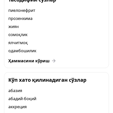
пиелонефрит
прозенхима
жиян
озмоқлик
ялчитмоқ
одамбошилик
Ҳаммасини кўриш
Кўп хато қилинадиган сўзлар
абазия
абадий-боқий
аккреция