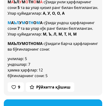
М
А
Ъ
Л
У
М
О
Т
Н
О
М
А
сўзида унли ҳарфларнинг
сони
5
та ва улар қизил ранг билан белгиланган.
Улар қуйидагилар:
А, У, О, О, А
М
А
Ъ
Л
У
М
О
Т
Н
О
М
А
сўзида ундош ҳарфларнинг
сони
7
та ва улар кўк ранг билан белгиланган.
Улар қуйидагилар:
М, Ъ, Л, М, Т, Н, М
МАЪЛУМОТНОМА
сўзидаги барча ҳарфларнинг
ва бўғинларнинг сони:
унлилар: 5
ундошлар: 7
ҳамма ҳарфлар: 12
бўғинларнинг сони: 5
9
Рўйхатга қўшиш