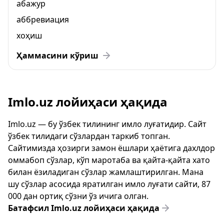
абажур
аббревиация
хоҳиш
Ҳаммасини кўриш
Imlo.uz лойиҳаси ҳақида
Imlo.uz — бу ўзбек тилининг имло луғатидир. Сайт
ўзбек тилидаги сўзлардан таркиб топган.
Сайтимизда ҳозирги замон ёшлари ҳаётига дахлдор
оммабоп сўзлар, кўп маротаба ва қайта-қайта хато
билан ёзиладиган сўзлар жамлаштирилган. Мана
шу сўзлар асосида яратилган имло луғати сайти, 87
000 дан ортиқ сўзни ўз ичига олган.
Батафсил Imlo.uz лойиҳаси ҳақида