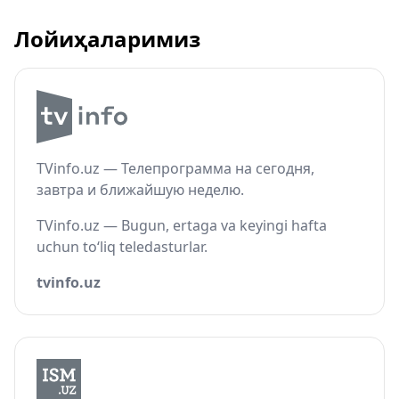
Лойиҳаларимиз
TVinfo.uz — Телепрограмма на сегодня,
завтра и ближайшую неделю.
TVinfo.uz — Bugun, ertaga va keyingi hafta
uchun to‘liq teledasturlar.
tvinfo.uz