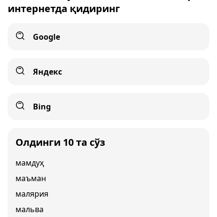
интернетда қидиринг
Google
Яндекс
Bing
Олдинги 10 та сўз
мамдуҳ
маъман
малярия
мальва