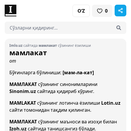
O‘Z
0
Imlo.uz
сайтида
мамлакат
сўзининг ёзилиши
мамлакат
от
Бўғинларга бўлиниши:
[мам-ла-кат]
МАМЛАКАТ
сўзининг синонимларини
Sinonim.uz
сайтида қидириб кўринг.
MAMLAKAT
сўзининг лотинча ёзилиши
Lotin.uz
сайти томонидан тақдим қилинган.
МАМЛАКАТ
сўзининг маъноси ва изоҳи билан
Izoh.uz
сайтида танишсангиз бўлади.