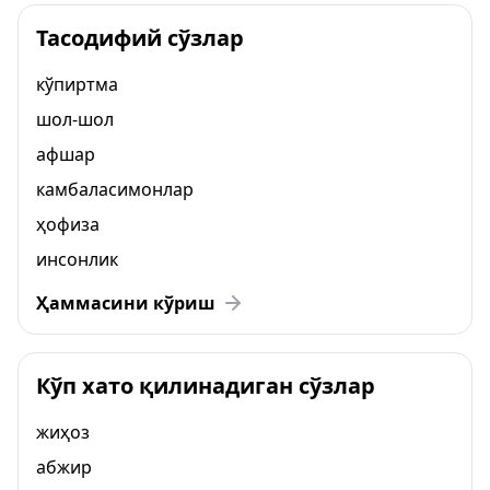
Тасодифий сўзлар
кўпиртма
шол-шол
афшар
камбаласимонлар
ҳофиза
инсонлик
Ҳаммасини кўриш
Кўп хато қилинадиган сўзлар
жиҳоз
абжир