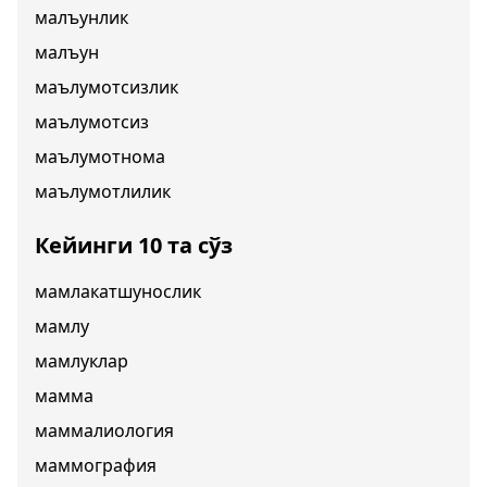
малъунлик
малъун
маълумотсизлик
маълумотсиз
маълумотнома
маълумотлилик
Кейинги 10 та сўз
мамлакатшунослик
мамлу
мамлуклар
мамма
маммалиология
маммография