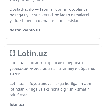
DostavkaInfo — Taomlar, dorilar, kitoblar va
boshqa uy uchun kerakli bo‘lagan narsalarni
yetkazib berish xizmatlari bor servislar.
dostavkainfo.uz
Lotin.uz — поможет транслитерировать с
узбекской кириллицы на латиницу и обратно.
Легко!
Lotin.uz — foydalanuvchilarga berilgan matnni
lotindan kirillga va aksincha o‘girish xizmatini
taklif etadi.
lotin.uz