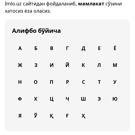
Imlo.uz
сайтидан фойдаланиб,
мамлакат
сўзини
хатосиз ёза оласиз.
Алифбо бўйича
А
Б
В
Г
Д
Е
Ё
Ж
З
И
Й
К
Л
М
Н
О
П
Р
С
Т
У
Ф
Х
Ц
Ч
Ш
Э
Ю
Я
Ў
Қ
Ғ
Ҳ