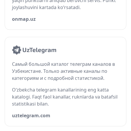
yaqin punktlarni aniqlab beruvchi servis. Punkt
joylashuvini kartada ko‘rsatadi.
onmap.uz
Самый большой каталог телеграм каналов в
Узбекистане. Только активные каналы по
категориям и с подробной статистикой.
O‘zbekcha telegram kanallarining eng katta
katalogi. Faqt faol kanallar, ruknlarda va batafsil
statistikasi bilan.
uztelegram.com