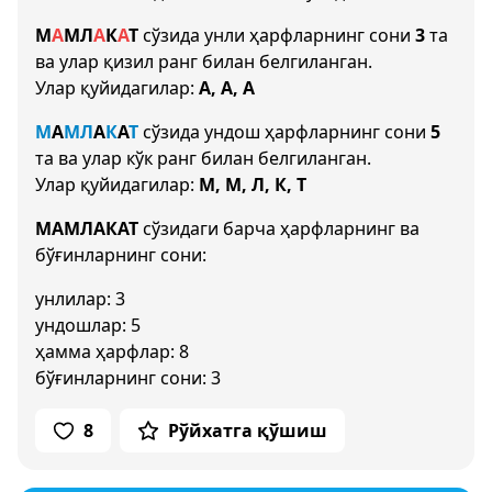
М
А
М
Л
А
К
А
Т
сўзида унли ҳарфларнинг сони
3
та
ва улар қизил ранг билан белгиланган.
Улар қуйидагилар:
А, А, А
М
А
М
Л
А
К
А
Т
сўзида ундош ҳарфларнинг сони
5
та ва улар кўк ранг билан белгиланган.
Улар қуйидагилар:
М, М, Л, К, Т
МАМЛАКАТ
сўзидаги барча ҳарфларнинг ва
бўғинларнинг сони:
унлилар: 3
ундошлар: 5
ҳамма ҳарфлар: 8
бўғинларнинг сони: 3
8
Рўйхатга қўшиш