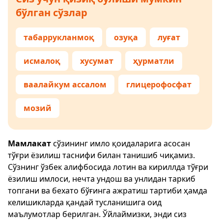
бўлган сўзлар
табаррукланмоқ
озуқа
луғат
исмалоқ
хусумат
ҳурматли
ваалайкум ассалом
глицерофосфат
мозий
Мамлакат
сўзининг имло қоидаларига асосан
тўғри ёзилиш таснифи билан танишиб чиқамиз.
Сўзнинг ўзбек алифбосида лотин ва кириллда тўғри
ёзилиш имлоси, нечта ундош ва унлидан таркиб
топгани ва бехато бўғинга ажратиш тартиби ҳамда
келишикларда қандай тусланишига оид
маълумотлар берилган. Ўйлаймизки, энди сиз