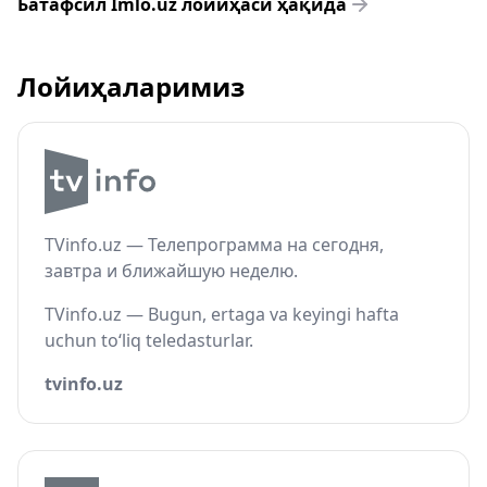
Батафсил Imlo.uz лойиҳаси ҳақида
Лойиҳаларимиз
TVinfo.uz — Телепрограмма на сегодня,
завтра и ближайшую неделю.
TVinfo.uz — Bugun, ertaga va keyingi hafta
uchun to‘liq teledasturlar.
tvinfo.uz