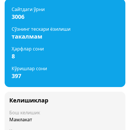
Сайтдаги ўрни
3006
Сўзнинг тескари ёзилиши
такалмам
Ҳарфлар сони
8
Кўришлар сони
397
Келишиклар
Бош келишик
Мамлакат