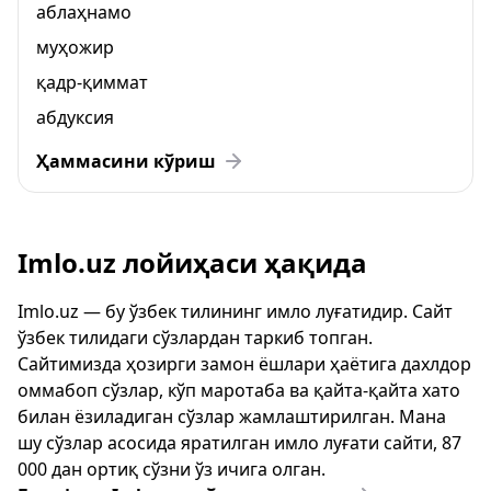
аблаҳнамо
муҳожир
қадр-қиммат
абдуксия
Ҳаммасини кўриш
Imlo.uz лойиҳаси ҳақида
Imlo.uz — бу ўзбек тилининг имло луғатидир. Сайт
ўзбек тилидаги сўзлардан таркиб топган.
Сайтимизда ҳозирги замон ёшлари ҳаётига дахлдор
оммабоп сўзлар, кўп маротаба ва қайта-қайта хато
билан ёзиладиган сўзлар жамлаштирилган. Мана
шу сўзлар асосида яратилган имло луғати сайти, 87
000 дан ортиқ сўзни ўз ичига олган.