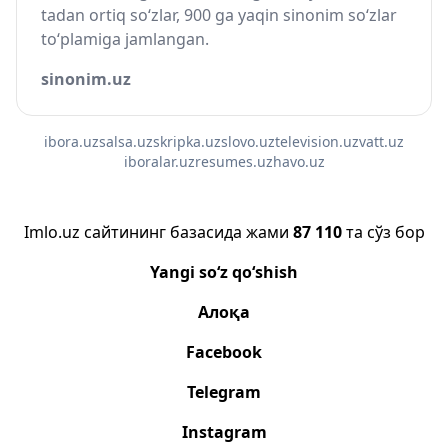
tadan ortiq so‘zlar, 900 ga yaqin sinonim so‘zlar
to‘plamiga jamlangan.
sinonim.uz
ibora.uz
salsa.uz
skripka.uz
slovo.uz
television.uz
vatt.uz
iboralar.uz
resumes.uz
havo.uz
Imlo.uz сайтининг базасида жами
87 110
та сўз бор
Yangi so‘z qo‘shish
Алоқа
Facebook
Telegram
Instagram