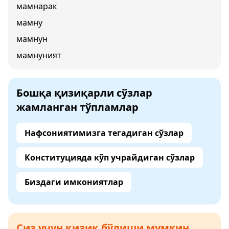
мамнарак
мамну
мамнун
мамнуният
Бошқа қизиқарли сўзлар
жамланган тўпламлар
Нафсониятимизга тегадиган сўзлар
Конституцияда кўп учрайдиган сўзлар
Биздаги имкониятлар
Сиз учун қизиқ бўлиши мумкин