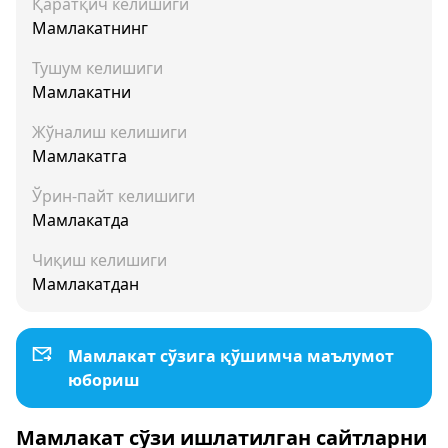
Қаратқич келишиги
Мамлакатнинг
Тушум келишиги
Мамлакатни
Жўналиш келишиги
Мамлакатга
Ўрин-пайт келишиги
Мамлакатда
Чиқиш келишиги
Мамлакатдан
Мамлакат сўзига қўшимча маълумот
юбориш
Мамлакат сўзи ишлатилган сайтларни