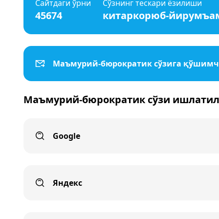
Сайтдаги ўрни
Сўзнинг тескари ёзилиши
45674
китаркорюб-йирумъа
Маъмурий-бюрократик сўзига қўшим
Маъмурий-бюрократик сўзи ишлатил
Google
Яндекс