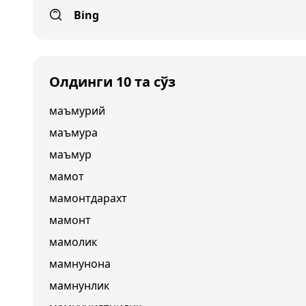
Bing
Олдинги 10 та сўз
маъмурий
маъмура
маъмур
мамот
мамонтдарахт
мамонт
мамолик
мамнунона
мамнунлик