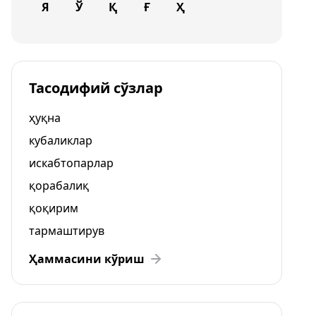
Я
Ў
Қ
Ғ
Ҳ
Тасодифий сўзлар
ҳуқна
кубаликлар
искабтопарлар
қорабалиқ
қоқирим
тармаштирув
Ҳаммасини кўриш