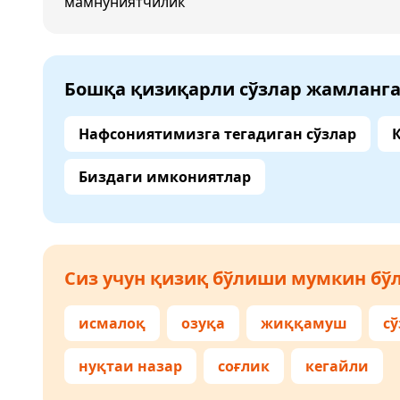
мамнуниятчилик
Бошқа қизиқарли сўзлар жамланг
Нафсониятимизга тегадиган сўзлар
Биздаги имкониятлар
Сиз учун қизиқ бўлиши мумкин бўл
исмалоқ
озуқа
жиққамуш
с
нуқтаи назар
соғлик
кегайли