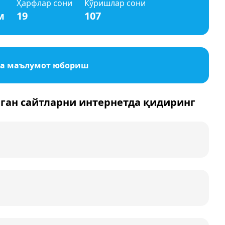
Ҳарфлар сони
Кўришлар сони
м
19
107
ча маълумот юбориш
ган сайтларни интернетда қидиринг