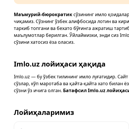
Маъмурий-бюрократик
сўзининг имло қоидалар
чиқамиз. Сўзнинг ўзбек алифбосида лотин ва кир
таркиб топгани ва бехато бўғинга ажратиш тарти
маълумотлар берилган. Ўйлаймизки, энди сиз
Imlo
сўзини хатосиз ёза оласиз.
Imlo.uz лойиҳаси ҳақида
Imlo.uz — бу ўзбек тилининг имло луғатидир. Сай
сўзлар, кўп маротаба ва қайта-қайта хато билан 
сўзни ўз ичига олган.
Батафсил Imlo.uz лойиҳас
Лойиҳаларимиз