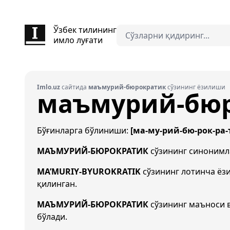
Ўзбек тилининг
имло луғати
Imlo.uz
сайтида
маъмурий-бюрократик
сўзининг ёзилиши
маъмурий-бю
Бўғинларга бўлиниши:
[ма-му-рий-бю-рок-ра-
МАЪМУРИЙ-БЮРОКРАТИК
сўзининг синоним
MA’MURIY-BYUROKRATIK
сўзининг лотинча ё
қилинган.
МАЪМУРИЙ-БЮРОКРАТИК
сўзининг маъноси 
бўлади.