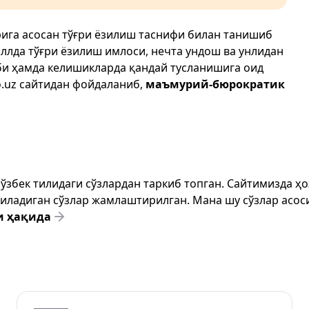
ига асосан тўғри ёзилиш таснифи билан танишиб
иллда тўғри ёзилиш имлоси, нечта ундош ва унлидан
би ҳамда келишикларда қандай тусланишига оид
.uz
сайтидан фойдаланиб,
маъмурий-бюрократик
т ўзбек тилидаги сўзлардан таркиб топган. Сайтимизда 
ёзиладиган сўзлар жамлаштирилган. Мана шу сўзлар асоси
и ҳақида