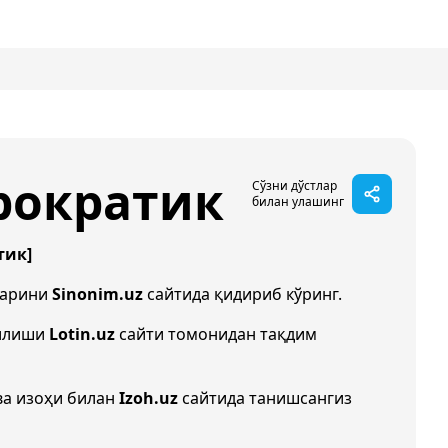
рократик
Сўзни дўстлар
билан улашинг
тик]
ларини
Sinonim.uz
сайтида қидириб кўринг.
зилиши
Lotin.uz
сайти томонидан тақдим
ва изоҳи билан
Izoh.uz
сайтида танишсангиз