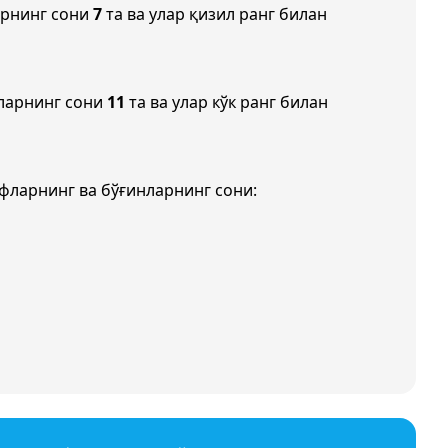
арнинг сони
7
та ва улар қизил ранг билан
ларнинг сони
11
та ва улар кўк ранг билан
фларнинг ва бўғинларнинг сони: