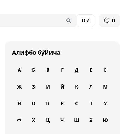
O‘Z
0
Алифбо бўйича
А
Б
В
Г
Д
Е
Ё
Ж
З
И
Й
К
Л
М
Н
О
П
Р
С
Т
У
Ф
Х
Ц
Ч
Ш
Э
Ю