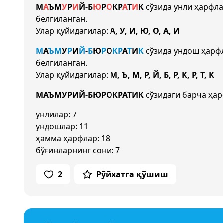
М
А
Ъ
М
У
Р
И
Й
-
Б
Ю
Р
О
К
Р
А
Т
И
К
сўзида унли ҳарфл
белгиланган.
Улар қуйидагилар:
А, У, И, Ю, О, А, И
М
А
Ъ
М
У
Р
И
Й
-
Б
Ю
Р
О
К
Р
А
Т
И
К
сўзида ундош ҳарф
белгиланган.
Улар қуйидагилар:
М, Ъ, М, Р, Й, Б, Р, К, Р, Т, К
МАЪМУРИЙ-БЮРОКРАТИК
сўзидаги барча ҳар
унлилар: 7
ундошлар: 11
ҳамма ҳарфлар: 18
бўғинларнинг сони: 7
2
Рўйхатга қўшиш