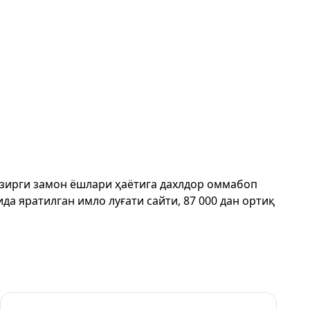
ҳозирги замон ёшлари ҳаётига дахлдор оммабоп
да яратилган имло луғати сайти, 87 000 дан ортиқ