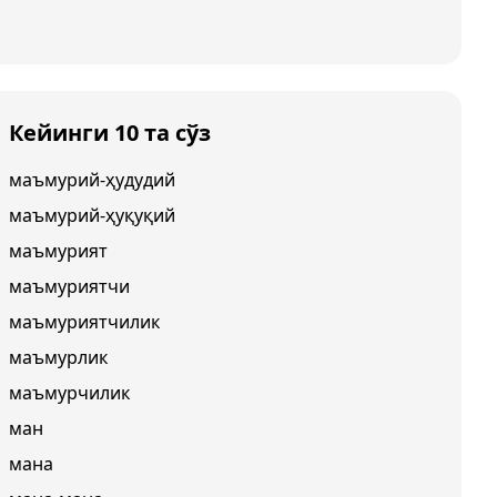
Кейинги 10 та сўз
маъмурий-ҳудудий
маъмурий-ҳуқуқий
маъмурият
маъмуриятчи
маъмуриятчилик
маъмурлик
маъмурчилик
ман
мана