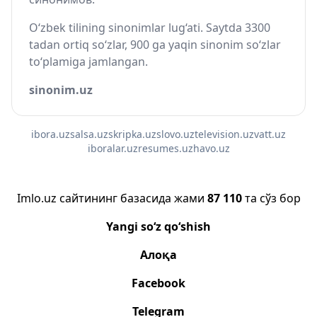
O‘zbek tilining sinonimlar lug‘ati. Saytda 3300
tadan ortiq so‘zlar, 900 ga yaqin sinonim so‘zlar
to‘plamiga jamlangan.
sinonim.uz
ibora.uz
salsa.uz
skripka.uz
slovo.uz
television.uz
vatt.uz
iboralar.uz
resumes.uz
havo.uz
Imlo.uz сайтининг базасида жами
87 110
та сўз бор
Yangi so‘z qo‘shish
Алоқа
Facebook
Telegram