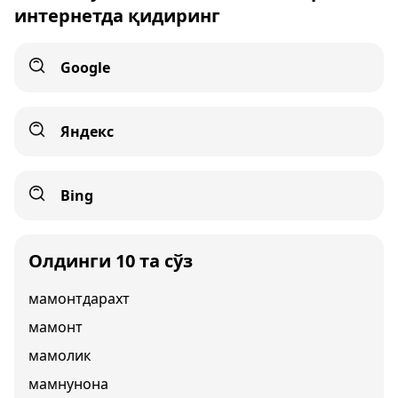
интернетда қидиринг
Google
Яндекс
Bing
Олдинги 10 та сўз
мамонтдарахт
мамонт
мамолик
мамнунона