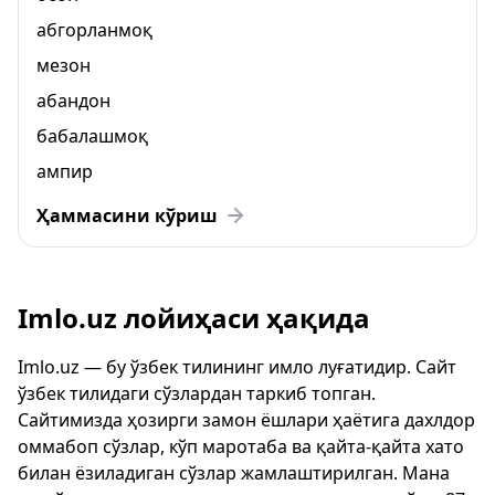
абгорланмоқ
мезон
абандон
бабалашмоқ
ампир
Ҳаммасини кўриш
Imlo.uz лойиҳаси ҳақида
Imlo.uz — бу ўзбек тилининг имло луғатидир. Сайт
ўзбек тилидаги сўзлардан таркиб топган.
Сайтимизда ҳозирги замон ёшлари ҳаётига дахлдор
оммабоп сўзлар, кўп маротаба ва қайта-қайта хато
билан ёзиладиган сўзлар жамлаштирилган. Мана