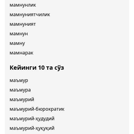
мамнунлик
мамнуниятчилик
мамнуният
мамнун
мамну
мамнарак
Кейинги 10 та сўз
маъмур
маъмура
маъмурий
маъмурий-бюрократик
маъмурий-ҳудудий
маъмурий-ҳуқуқий