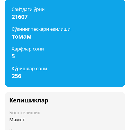
Сайтдаги ўрни
21607
Сўзнинг тескари ёзилиши
томам
Ҳарфлар сони
5
Кўришлар сони
256
Келишиклар
Бош келишик
Мамот