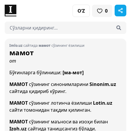
O‘Z
0
Imlo.uz
сайтида
мамот
сўзининг ёзилиши
мамот
от
Бўғинларга бўлиниши:
[ма-мот]
МАМОТ
сўзининг синонимларини
Sinonim.uz
сайтида қидириб кўринг.
MAMOT
сўзининг лотинча ёзилиши
Lotin.uz
сайти томонидан тақдим қилинган.
МАМОТ
сўзининг маъноси ва изоҳи билан
Izoh.uz
сайтида танишсангиз бўлади.