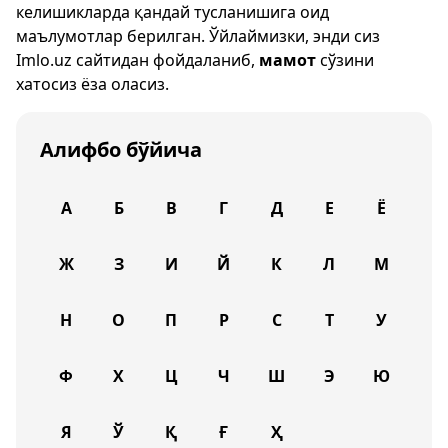
келишикларда қандай тусланишига оид
маълумотлар берилган. Ўйлаймизки, энди сиз
Imlo.uz
сайтидан фойдаланиб,
мамот
сўзини
хатосиз ёза оласиз.
Алифбо бўйича
А
Б
В
Г
Д
Е
Ё
Ж
З
И
Й
К
Л
М
Н
О
П
Р
С
Т
У
Ф
Х
Ц
Ч
Ш
Э
Ю
Я
Ў
Қ
Ғ
Ҳ