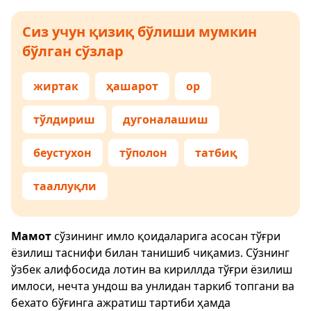
Сиз учун қизиқ бўлиши мумкин
бўлган сўзлар
жиртак
ҳашарот
ор
тўлдириш
дугоналашиш
беустухон
тўполон
татбиқ
тааллуқли
Мамот
сўзининг имло қоидаларига асосан тўғри
ёзилиш таснифи билан танишиб чиқамиз. Сўзнинг
ўзбек алифбосида лотин ва кириллда тўғри ёзилиш
имлоси, нечта ундош ва унлидан таркиб топгани ва
бехато бўғинга ажратиш тартиби ҳамда