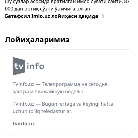
шу сўзлар асосида яратилган имло луғати сайти, 87
000 дан ортиқ сўзни ўз ичига олган.
Батафсил Imlo.uz лойиҳаси ҳақида
Лойиҳаларимиз
TVinfo.uz — Телепрограмма на сегодня,
завтра и ближайшую неделю.
TVinfo.uz — Bugun, ertaga va keyingi hafta
uchun to‘liq teledasturlar.
tvinfo.uz