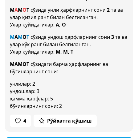
М
А
М
О
Т
сўзида унли ҳарфларнинг сони
2
та ва
улар қизил ранг билан белгиланган.
Улар қуйидагилар:
А, О
М
А
М
О
Т
сўзида ундош ҳарфларнинг сони
3
та ва
улар кўк ранг билан белгиланган.
Улар қуйидагилар:
М, М, Т
МАМОТ
сўзидаги барча ҳарфларнинг ва
бўғинларнинг сони:
унлилар: 2
ундошлар: 3
ҳамма ҳарфлар: 5
бўғинларнинг сони: 2
4
Рўйхатга қўшиш