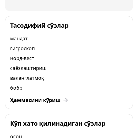
Тасодифий сўзлар
мандат
гигроскоп
норд-вест
саёзлаштириш
валанглатмоқ
бобр
Ҳаммасини кўриш
Кўп хато қилинадиган сўзлар
осон