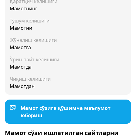
Қаратқич келишиги
Мамотнинг
Тушум келишиги
Мамотни
Жўналиш келишиги
Мамотга
Ўрин-пайт келишиги
Мамотда
Чиқиш келишиги
Мамотдан
Мамот сўзига қўшимча маълумот
юбориш
Мамот сўзи ишлатилган сайтларни