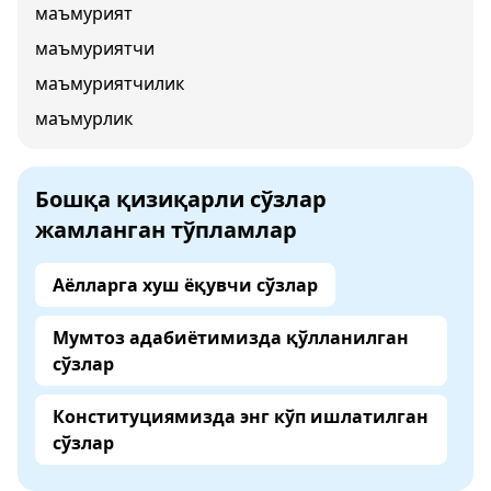
маъмурият
маъмуриятчи
маъмуриятчилик
маъмурлик
Бошқа қизиқарли сўзлар
жамланган тўпламлар
Аёлларга хуш ёқувчи сўзлар
Мумтоз адабиётимизда қўлланилган
сўзлар
Конституциямизда энг кўп ишлатилган
сўзлар