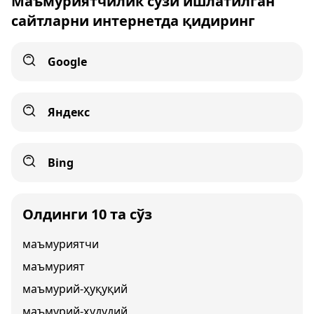
Маъмуриятчилик сўзи ишлатилган
сайтларни интернетда қидиринг
Google
Яндекс
Bing
Олдинги 10 та сўз
маъмуриятчи
маъмурият
маъмурий-ҳуқуқий
маъмурий-ҳудудий