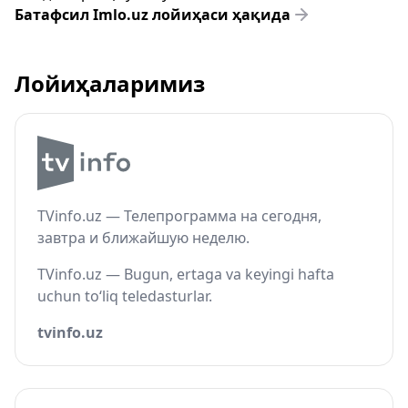
Батафсил Imlo.uz лойиҳаси ҳақида
Лойиҳаларимиз
TVinfo.uz — Телепрограмма на сегодня,
завтра и ближайшую неделю.
TVinfo.uz — Bugun, ertaga va keyingi hafta
uchun to‘liq teledasturlar.
tvinfo.uz