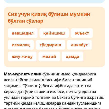
Сиз учун қизиқ бўлиши мумкин
бўлган сўзлар
навшадил
қайишиш
объект
исмалоқ
тўлдириш
анкабут
жиу-жицу
мозий
ҳамда
Маъмуриятчилик
сўзининг имло қоидаларига
асосан тўғри ёзилиш таснифи билан танишиб
чиқамиз. Сўзнинг ўзбек алифбосида лотин ва
кириллда тўғри ёзилиш имлоси, нечта ундош ва
унлидан таркиб топгани ва бехато бўғинга ажратиш
тартиби ҳамда келишикларда қандай тусланишига