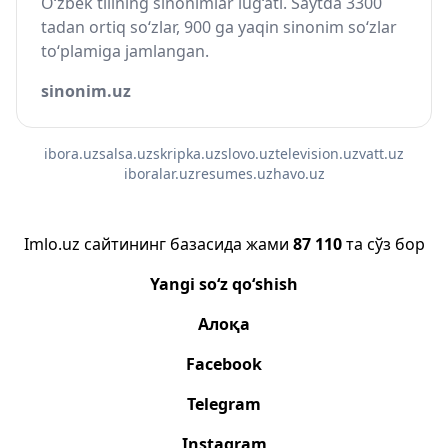
O‘zbek tilining sinonimlar lug‘ati. Saytda 3300
tadan ortiq so‘zlar, 900 ga yaqin sinonim so‘zlar
to‘plamiga jamlangan.
sinonim.uz
ibora.uz
salsa.uz
skripka.uz
slovo.uz
television.uz
vatt.uz
iboralar.uz
resumes.uz
havo.uz
Imlo.uz сайтининг базасида жами
87 110
та сўз бор
Yangi so‘z qo‘shish
Алоқа
Facebook
Telegram
Instagram