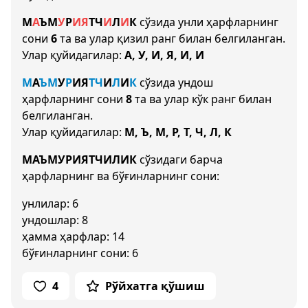
М
А
Ъ
М
У
Р
И
Я
Т
Ч
И
Л
И
К
сўзида унли ҳарфларнинг
сони
6
та ва улар қизил ранг билан белгиланган.
Улар қуйидагилар:
А, У, И, Я, И, И
М
А
Ъ
М
У
Р
И
Я
Т
Ч
И
Л
И
К
сўзида ундош
ҳарфларнинг сони
8
та ва улар кўк ранг билан
белгиланган.
Улар қуйидагилар:
М, Ъ, М, Р, Т, Ч, Л, К
МАЪМУРИЯТЧИЛИК
сўзидаги барча
ҳарфларнинг ва бўғинларнинг сони:
унлилар: 6
ундошлар: 8
ҳамма ҳарфлар: 14
бўғинларнинг сони: 6
4
Рўйхатга қўшиш