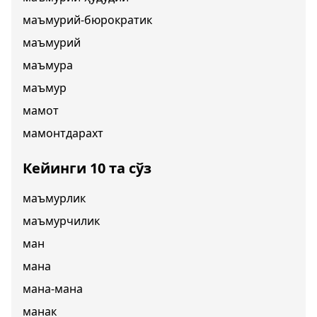
маъмурий-бюрократик
маъмурий
маъмура
маъмур
мамот
мамонтдарахт
Кейинги 10 та сўз
маъмурлик
маъмурчилик
ман
мана
мана-мана
манак