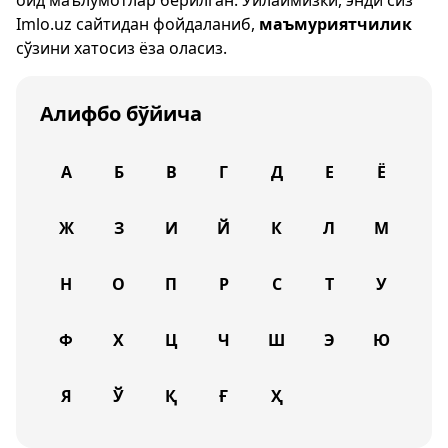
оид маълумотлар берилган. Ўйлаймизки, энди сиз
Imlo.uz
сайтидан фойдаланиб,
маъмуриятчилик
сўзини хатосиз ёза оласиз.
Алифбо бўйича
А
Б
В
Г
Д
Е
Ё
Ж
З
И
Й
К
Л
М
Н
О
П
Р
С
Т
У
Ф
Х
Ц
Ч
Ш
Э
Ю
Я
Ў
Қ
Ғ
Ҳ