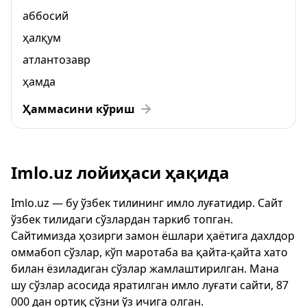
аббосий
ҳалқум
атлантозавр
ҳамда
Ҳаммасини кўриш
Imlo.uz лойиҳаси ҳақида
Imlo.uz — бу ўзбек тилининг имло луғатидир. Сайт
ўзбек тилидаги сўзлардан таркиб топган.
Сайтимизда ҳозирги замон ёшлари ҳаётига дахлдор
оммабоп сўзлар, кўп маротаба ва қайта-қайта хато
билан ёзиладиган сўзлар жамлаштирилган. Мана
шу сўзлар асосида яратилган имло луғати сайти, 87
000 дан ортиқ сўзни ўз ичига олган.