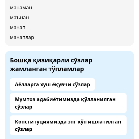
манаман
маънан
манап
манаплар
Бошқа қизиқарли сўзлар
жамланган тўпламлар
Аёлларга хуш ёқувчи сўзлар
Мумтоз адабиётимизда қўлланилган
сўзлар
Конституциямизда энг кўп ишлатилган
сўзлар