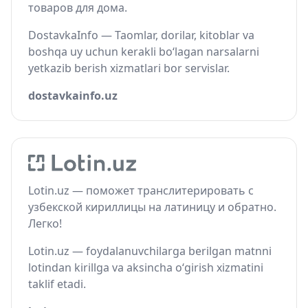
товаров для дома.
DostavkaInfo — Taomlar, dorilar, kitoblar va
boshqa uy uchun kerakli bo‘lagan narsalarni
yetkazib berish xizmatlari bor servislar.
dostavkainfo.uz
Lotin.uz — поможет транслитерировать с
узбекской кириллицы на латиницу и обратно.
Легко!
Lotin.uz — foydalanuvchilarga berilgan matnni
lotindan kirillga va aksincha o‘girish xizmatini
taklif etadi.