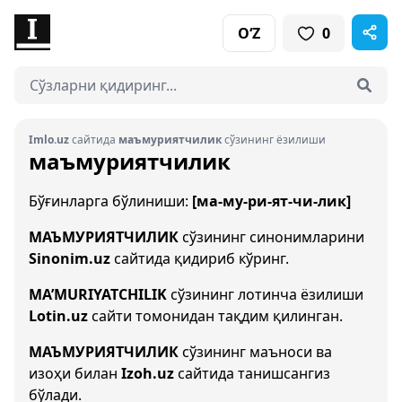
O‘Z
0
Imlo.uz
сайтида
маъмуриятчилик
сўзининг ёзилиши
маъмуриятчилик
Бўғинларга бўлиниши:
[ма-му-ри-ят-чи-лик]
МАЪМУРИЯТЧИЛИК
сўзининг синонимларини
Sinonim.uz
сайтида қидириб кўринг.
MA’MURIYATCHILIK
сўзининг лотинча ёзилиши
Lotin.uz
сайти томонидан тақдим қилинган.
МАЪМУРИЯТЧИЛИК
сўзининг маъноси ва
изоҳи билан
Izoh.uz
сайтида танишсангиз
бўлади.