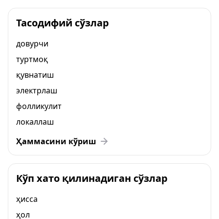
Тасодифий сўзлар
довурчи
туртмоқ
қувнатиш
электрлаш
фолликулит
локаллаш
Ҳаммасини кўриш
Кўп хато қилинадиган сўзлар
ҳисса
ҳол