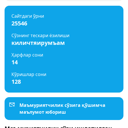
Сайтдаги ўрни
25546
Сўзнинг тескари ёзилиши
киличтяирумъам
Ҳарфлар сони
14
Кўришлар сони
128
Маъмуриятчилик сўзига қўшимча
маълумот юбориш