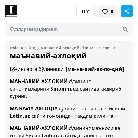
O‘Z
0
Imlo.uz
сайтида
маънавий-ахлоқий
сўзининг ёзилиши
маънавий-ахлоқий
Бўғинларга бўлиниши:
[ма-на-вий-ах-ло-қий]
МАЪНАВИЙ-АХЛОҚИЙ
сўзининг
синонимларини
Sinonim.uz
сайтида қидириб
кўринг.
MA’NAVIY-AXLOQIY
сўзининг лотинча ёзилиши
Lotin.uz
сайти томонидан тақдим қилинган.
МАЪНАВИЙ-АХЛОҚИЙ
сўзининг маъноси ва
изоҳи билан
Izoh.uz
сайтида танишсангиз