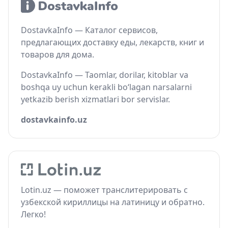
DostavkaInfo — Каталог сервисов,
предлагающих доставку еды, лекарств, книг и
товаров для дома.
DostavkaInfo — Taomlar, dorilar, kitoblar va
boshqa uy uchun kerakli bo‘lagan narsalarni
yetkazib berish xizmatlari bor servislar.
dostavkainfo.uz
Lotin.uz — поможет транслитерировать с
узбекской кириллицы на латиницу и обратно.
Легко!