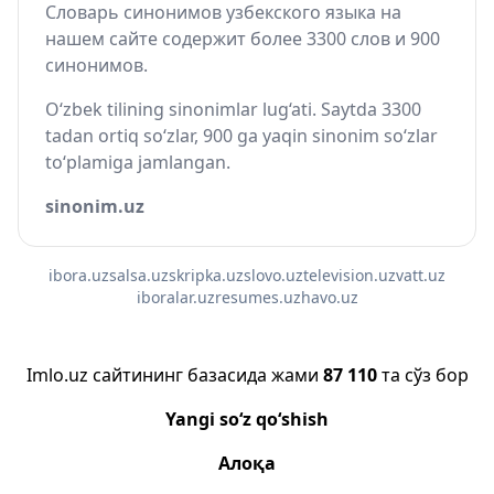
Словарь синонимов узбекского языка на
нашем сайте содержит более 3300 слов и 900
синонимов.
O‘zbek tilining sinonimlar lug‘ati. Saytda 3300
tadan ortiq so‘zlar, 900 ga yaqin sinonim so‘zlar
to‘plamiga jamlangan.
sinonim.uz
ibora.uz
salsa.uz
skripka.uz
slovo.uz
television.uz
vatt.uz
iboralar.uz
resumes.uz
havo.uz
Imlo.uz сайтининг базасида жами
87 110
та сўз бор
Yangi so‘z qo‘shish
Алоқа