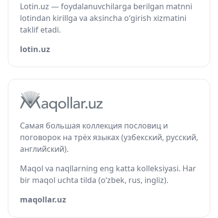
Lotin.uz — foydalanuvchilarga berilgan matnni
lotindan kirillga va aksincha o‘girish xizmatini
taklif etadi.
lotin.uz
Самая большая коллекция пословиц и
поговорок на трёх языках (узбекский, русский,
английский).
Maqol va naqllarning eng katta kolleksiyasi. Har
bir maqol uchta tilda (o‘zbek, rus, ingliz).
maqollar.uz