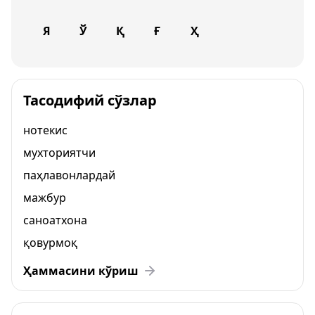
Я
Ў
Қ
Ғ
Ҳ
Тасодифий сўзлар
нотекис
мухториятчи
паҳлавонлардай
мажбур
саноатхона
қовурмоқ
Ҳаммасини кўриш