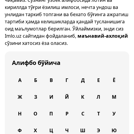
чиқамиз. Сўзнинг ўзбек алифбосида лотин ва
кириллда тўғри ёзилиш имлоси, нечта ундош ва
унлидан таркиб топгани ва бехато бўғинга ажратиш
тартиби ҳамда келишикларда қандай тусланишига
оид маълумотлар берилган. Ўйлаймизки, энди сиз
Imlo.uz
сайтидан фойдаланиб,
маънавий-ахлоқий
сўзини хатосиз ёза оласиз.
Алифбо бўйича
А
Б
В
Г
Д
Е
Ё
Ж
З
И
Й
К
Л
М
Н
О
П
Р
С
Т
У
Ф
Х
Ц
Ч
Ш
Э
Ю