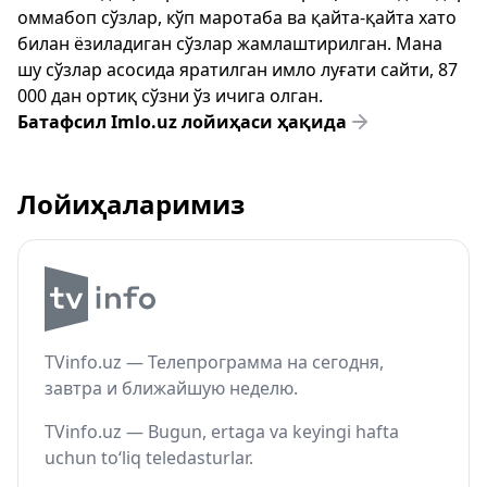
оммабоп сўзлар, кўп маротаба ва қайта-қайта хато
билан ёзиладиган сўзлар жамлаштирилган. Мана
шу сўзлар асосида яратилган имло луғати сайти, 87
000 дан ортиқ сўзни ўз ичига олган.
Батафсил Imlo.uz лойиҳаси ҳақида
Лойиҳаларимиз
TVinfo.uz — Телепрограмма на сегодня,
завтра и ближайшую неделю.
TVinfo.uz — Bugun, ertaga va keyingi hafta
uchun to‘liq teledasturlar.