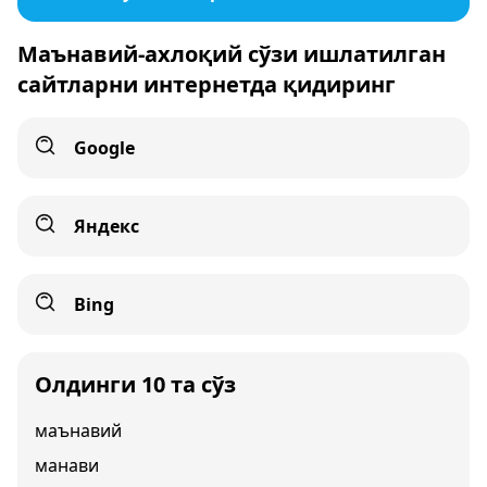
Маънавий-ахлоқий сўзи ишлатилган
сайтларни интернетда қидиринг
Google
Яндекс
Bing
Олдинги 10 та сўз
маънавий
манави