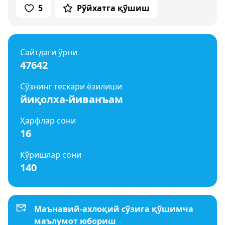
5
Рўйхатга қўшиш
Сайтдаги ўрни
47642
Сўзнинг тескари ёзилиши
йиқолха-йиванъам
Ҳарфлар сони
16
Кўришлар сони
140
Маънавий-ахлоқий сўзига қўшимча
маълумот юбориш