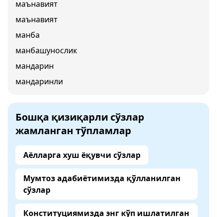
маънавият
маънавият
манба
манбашунослик
мандарин
мандаринли
Бошқа қизиқарли сўзлар
жамланган тўпламлар
Аёлларга хуш ёқувчи сўзлар
Мумтоз адабиётимизда қўлланилган
сўзлар
Конституциямизда энг кўп ишлатилган