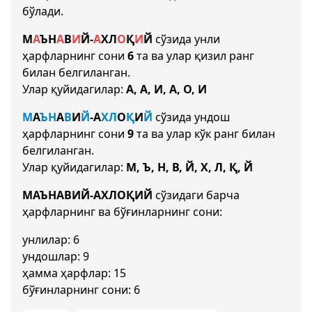
бўлади.
М
А
Ъ
Н
А
В
И
Й
-
А
Х
Л
О
Қ
И
Й
сўзида унли
ҳарфларнинг сони
6
та ва улар қизил ранг
билан белгиланган.
Улар қуйидагилар:
А, А, И, А, О, И
М
А
Ъ
Н
А
В
И
Й
-
А
Х
Л
О
Қ
И
Й
сўзида ундош
ҳарфларнинг сони
9
та ва улар кўк ранг билан
белгиланган.
Улар қуйидагилар:
М, Ъ, Н, В, Й, Х, Л, Қ, Й
МАЪНАВИЙ-АХЛОҚИЙ
сўзидаги барча
ҳарфларнинг ва бўғинларнинг сони:
унлилар: 6
ундошлар: 9
ҳамма ҳарфлар: 15
бўғинларнинг сони: 6