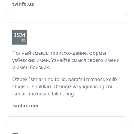
tvinfo.uz
Полный смысл, происхождение, формы
узбекских имён. Узнайте смысл своего имени
и имён близких.
O‘zbek Ismlarning to‘liq, batafsil ma’nosi, kelib
chiqishi, shakllari. O‘zingiz va yaqinlaringizni
ismlari ma’nosini bilib oling.
ismlar.com