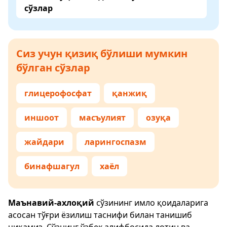
сўзлар
Сиз учун қизиқ бўлиши мумкин
бўлган сўзлар
глицерофосфат
қанжиқ
иншоот
масъулият
озуқа
жайдари
ларингоспазм
бинафшагул
хаёл
Маънавий-ахлоқий
сўзининг имло қоидаларига
асосан тўғри ёзилиш таснифи билан танишиб