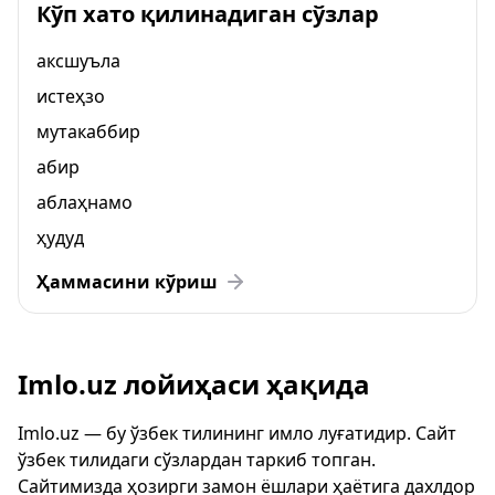
Кўп хато қилинадиган сўзлар
аксшуъла
истеҳзо
мутакаббир
абир
аблаҳнамо
ҳудуд
Ҳаммасини кўриш
Imlo.uz лойиҳаси ҳақида
Imlo.uz — бу ўзбек тилининг имло луғатидир. Сайт
ўзбек тилидаги сўзлардан таркиб топган.
Сайтимизда ҳозирги замон ёшлари ҳаётига дахлдор