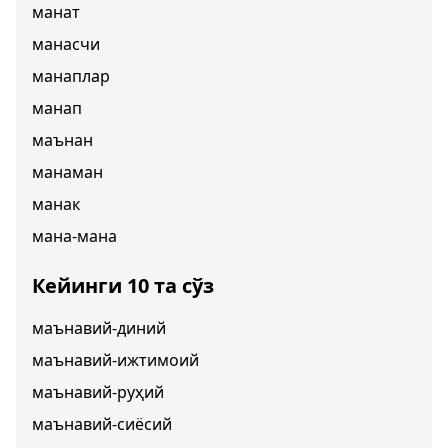
манат
манасчи
манаплар
манап
маънан
манаман
манак
мана-мана
Кейинги 10 та сўз
маънавий-диний
маънавий-ижтимоий
маънавий-руҳий
маънавий-сиёсий