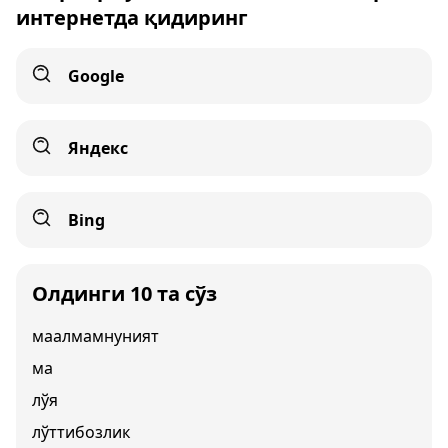
интернетда қидиринг
Google
Яндекс
Bing
Олдинги 10 та сўз
маалмамнуният
ма
лўя
лўттибозлик