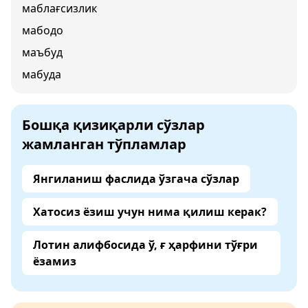
маблағсизлик
мабодо
маъбуд
мабуда
Бошқа қизиқарли сўзлар
жамланган тўпламлар
Янгиланиш фаслида ўзгача сўзлар
Хатосиз ёзиш учун нима қилиш керак?
Лотин алифбосида ў, ғ ҳарфини тўғри
ёзамиз