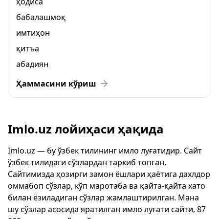
ҳодиса
бабалашмоқ
имтиҳон
қитъа
абадиян
Ҳаммасини кўриш
Imlo.uz лойиҳаси ҳақида
Imlo.uz — бу ўзбек тилининг имло луғатидир. Сайт
ўзбек тилидаги сўзлардан таркиб топган.
Сайтимизда ҳозирги замон ёшлари ҳаётига дахлдор
оммабоп сўзлар, кўп маротаба ва қайта-қайта хато
билан ёзиладиган сўзлар жамлаштирилган. Мана
шу сўзлар асосида яратилган имло луғати сайти, 87