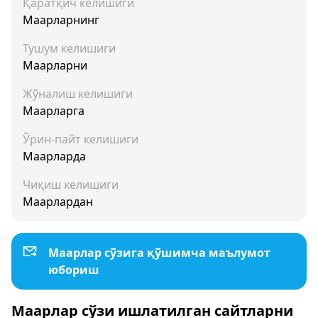
Қаратқич келишиги
Маарларнинг
Тушум келишиги
Маарларни
Жўналиш келишиги
Маарларга
Ўрин-пайт келишиги
Маарларда
Чиқиш келишиги
Маарлардан
Маарлар сўзига қўшимча маълумот
юбориш
Маарлар сўзи ишлатилган сайтларни