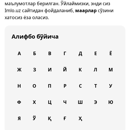
маълумотлар берилган. Ўйлаймизки, энди сиз
Imlo.uz
сайтидан фойдаланиб,
маарлар
сўзини
хатосиз ёза оласиз.
Алифбо бўйича
А
Б
В
Г
Д
Е
Ё
Ж
З
И
Й
К
Л
М
Н
О
П
Р
С
Т
У
Ф
Х
Ц
Ч
Ш
Э
Ю
Я
Ў
Қ
Ғ
Ҳ