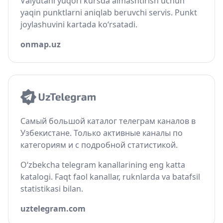
Valyutani yuqori kursda almashtirish uchun
yaqin punktlarni aniqlab beruvchi servis. Punkt
joylashuvini kartada ko‘rsatadi.
onmap.uz
Самый большой каталог телеграм каналов в
Узбекистане. Только активные каналы по
категориям и с подробной статистикой.
O‘zbekcha telegram kanallarining eng katta
katalogi. Faqt faol kanallar, ruknlarda va batafsil
statistikasi bilan.
uztelegram.com