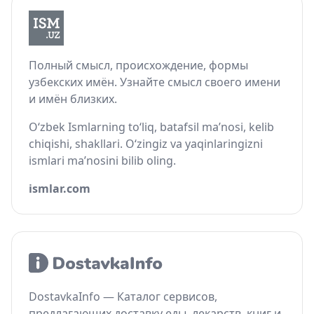
Полный смысл, происхождение, формы
узбекских имён. Узнайте смысл своего имени
и имён близких.
O‘zbek Ismlarning to‘liq, batafsil ma’nosi, kelib
chiqishi, shakllari. O‘zingiz va yaqinlaringizni
ismlari ma’nosini bilib oling.
ismlar.com
DostavkaInfo — Каталог сервисов,
предлагающих доставку еды, лекарств, книг и