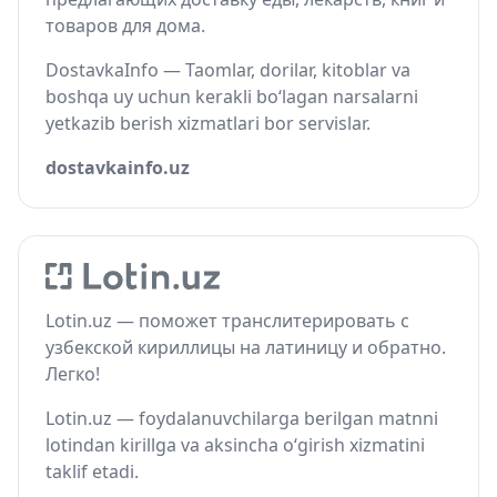
товаров для дома.
DostavkaInfo — Taomlar, dorilar, kitoblar va
boshqa uy uchun kerakli bo‘lagan narsalarni
yetkazib berish xizmatlari bor servislar.
dostavkainfo.uz
Lotin.uz — поможет транслитерировать с
узбекской кириллицы на латиницу и обратно.
Легко!
Lotin.uz — foydalanuvchilarga berilgan matnni
lotindan kirillga va aksincha o‘girish xizmatini
taklif etadi.