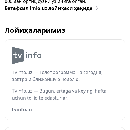
000 дан ортиқ сўзни ўз ичига олган.
Батафсил Imlo.uz лойиҳаси ҳақида
Лойиҳаларимиз
TVinfo.uz — Телепрограмма на сегодня,
завтра и ближайшую неделю.
TVinfo.uz — Bugun, ertaga va keyingi hafta
uchun to‘liq teledasturlar.
tvinfo.uz