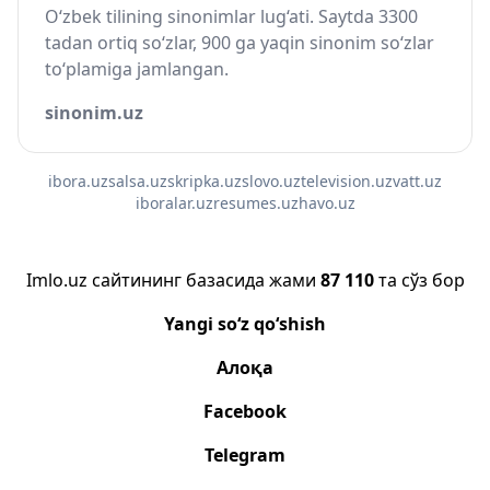
O‘zbek tilining sinonimlar lug‘ati. Saytda 3300
tadan ortiq so‘zlar, 900 ga yaqin sinonim so‘zlar
to‘plamiga jamlangan.
sinonim.uz
ibora.uz
salsa.uz
skripka.uz
slovo.uz
television.uz
vatt.uz
iboralar.uz
resumes.uz
havo.uz
Imlo.uz сайтининг базасида жами
87 110
та сўз бор
Yangi so‘z qo‘shish
Алоқа
Facebook
Telegram