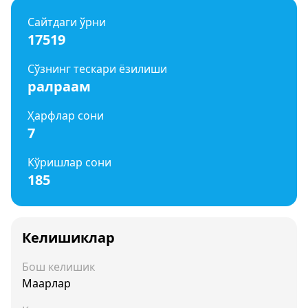
Сайтдаги ўрни
17519
Сўзнинг тескари ёзилиши
ралраам
Ҳарфлар сони
7
Кўришлар сони
185
Келишиклар
Бош келишик
Маарлар