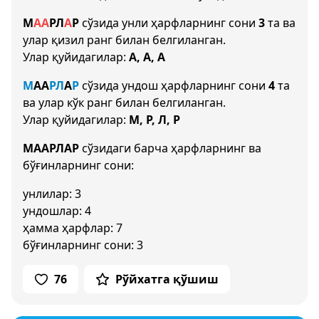
М
А
А
Р
Л
А
Р
сўзида унли ҳарфларнинг сони
3
та ва
улар қизил ранг билан белгиланган.
Улар қуйидагилар:
А, А, А
М
А
А
Р
Л
А
Р
сўзида ундош ҳарфларнинг сони
4
та
ва улар кўк ранг билан белгиланган.
Улар қуйидагилар:
М, Р, Л, Р
МААРЛАР
сўзидаги барча ҳарфларнинг ва
бўғинларнинг сони:
унлилар: 3
ундошлар: 4
ҳамма ҳарфлар: 7
бўғинларнинг сони: 3
76
Рўйхатга қўшиш