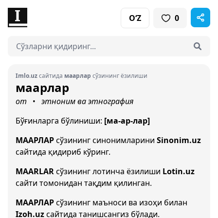
O‘Z
0
Imlo.uz
сайтида
маарлар
сўзининг ёзилиши
маарлар
от
этноним ва этнография
•
Бўғинларга бўлиниши:
[ма-ар-лар]
МААРЛАР
сўзининг синонимларини
Sinonim.uz
сайтида қидириб кўринг.
MAARLAR
сўзининг лотинча ёзилиши
Lotin.uz
сайти томонидан тақдим қилинган.
МААРЛАР
сўзининг маъноси ва изоҳи билан
Izoh.uz
сайтида танишсангиз бўлади.