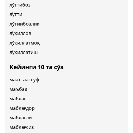
лўттибоз
лўтти
лўтиибозлик
лўқиллов
лўқиллатмоқ
лўқиллатиш
Кейинги 10 та сўз
мааттаассуф
маъбад
маблағ
маблағдор
маблағли
маблағсиз