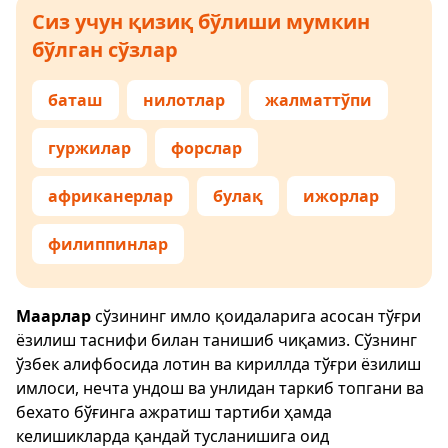
Сиз учун қизиқ бўлиши мумкин
бўлган сўзлар
баташ
нилотлар
жалматтўпи
гуржилар
форслар
африканерлар
булақ
ижорлар
филиппинлар
Маарлар
сўзининг имло қоидаларига асосан тўғри
ёзилиш таснифи билан танишиб чиқамиз. Сўзнинг
ўзбек алифбосида лотин ва кириллда тўғри ёзилиш
имлоси, нечта ундош ва унлидан таркиб топгани ва
бехато бўғинга ажратиш тартиби ҳамда
келишикларда қандай тусланишига оид