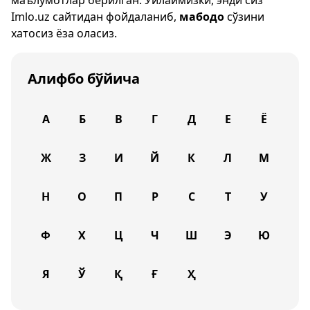
маълумотлар берилган. Ўйлаймизки, энди сиз
Imlo.uz
сайтидан фойдаланиб,
мабодо
сўзини
хатосиз ёза оласиз.
Алифбо бўйича
А
Б
В
Г
Д
Е
Ё
Ж
З
И
Й
К
Л
М
Н
О
П
Р
С
Т
У
Ф
Х
Ц
Ч
Ш
Э
Ю
Я
Ў
Қ
Ғ
Ҳ