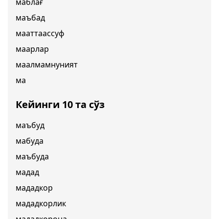
маблағ
маъбад
мааттаассуф
маарлар
маалмамнуният
ма
Кейинги 10 та сўз
маъбуд
мабуда
маъбуда
мадад
мададкор
мададкорлик