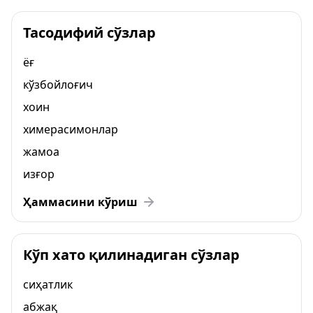
Тасодифий сўзлар
ёғ
кўзбойлоғич
хоин
химерасимонлар
жамоа
изғор
Ҳаммасини кўриш
Кўп хато қилинадиган сўзлар
сиҳатлик
абжақ