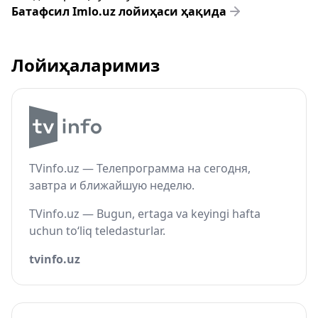
Батафсил Imlo.uz лойиҳаси ҳақида
Лойиҳаларимиз
TVinfo.uz — Телепрограмма на сегодня,
завтра и ближайшую неделю.
TVinfo.uz — Bugun, ertaga va keyingi hafta
uchun to‘liq teledasturlar.
tvinfo.uz