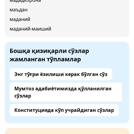
мададкорона
маъдан
маданий
маданий-маиший
Бошқа қизиқарли сўзлар
жамланган тўпламлар
Энг тўғри ёзилиши керак бўлган сўз
Мумтоз адабиётимизда қўлланилган
сўзлар
Конституцияда кўп учрайдиган сўзлар