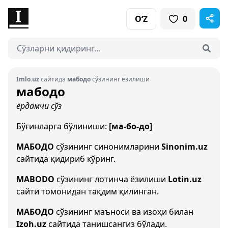
O‘Z
0
Imlo.uz
сайтида
мабодо
сўзининг ёзилиши
мабодо
ёрдамчи сўз
Бўғинларга бўлиниши:
[ма-бо-до]
МАБОДО
сўзининг синонимларини
Sinonim.uz
сайтида қидириб кўринг.
MABODO
сўзининг лотинча ёзилиши
Lotin.uz
сайти томонидан тақдим қилинган.
МАБОДО
сўзининг маъноси ва изоҳи билан
Izoh.uz
сайтида танишсангиз бўлади.