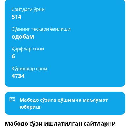
Сайтдаги ўрни
514
Сўзнинг тескари ёзилиши
одобам
Ҳарфлар сони
6
Кўришлар сони
4734
Мабодо сўзига қўшимча маълумот
юбориш
Мабодо сўзи ишлатилган сайтларни