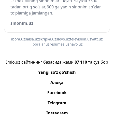
O‘zbek tilining sinonimlar lug‘ati. Saytda 3300
tadan ortiq so‘zlar, 900 ga yaqin sinonim so‘zlar
to‘plamiga jamlangan.
sinonim.uz
ibora.uz
salsa.uz
skripka.uz
slovo.uz
television.uz
vatt.uz
iboralar.uz
resumes.uz
havo.uz
Imlo.uz сайтининг базасида жами
87 110
та сўз бор
Yangi so‘z qo‘shish
Алоқа
Facebook
Telegram
Instagram