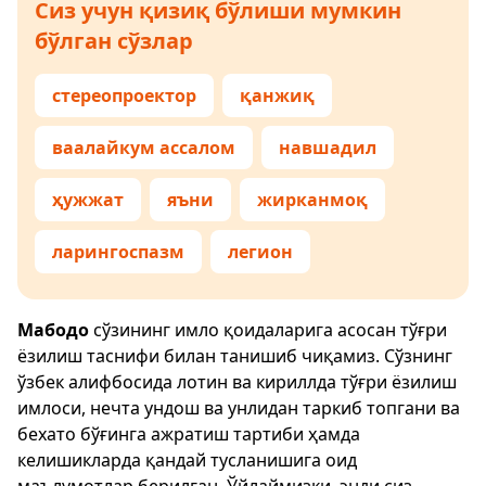
Сиз учун қизиқ бўлиши мумкин
бўлган сўзлар
стереопроектор
қанжиқ
ваалайкум ассалом
навшадил
ҳужжат
яъни
жирканмоқ
ларингоспазм
легион
Мабодо
сўзининг имло қоидаларига асосан тўғри
ёзилиш таснифи билан танишиб чиқамиз. Сўзнинг
ўзбек алифбосида лотин ва кириллда тўғри ёзилиш
имлоси, нечта ундош ва унлидан таркиб топгани ва
бехато бўғинга ажратиш тартиби ҳамда
келишикларда қандай тусланишига оид