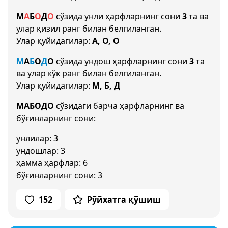
М
А
Б
О
Д
О
сўзида унли ҳарфларнинг сони
3
та ва
улар қизил ранг билан белгиланган.
Улар қуйидагилар:
А, О, О
М
А
Б
О
Д
О
сўзида ундош ҳарфларнинг сони
3
та
ва улар кўк ранг билан белгиланган.
Улар қуйидагилар:
М, Б, Д
МАБОДО
сўзидаги барча ҳарфларнинг ва
бўғинларнинг сони:
унлилар: 3
ундошлар: 3
ҳамма ҳарфлар: 6
бўғинларнинг сони: 3
152
Рўйхатга қўшиш