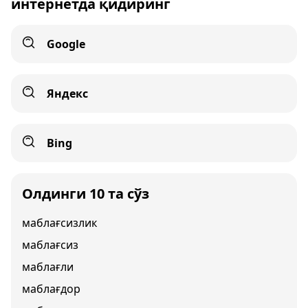
интернетда қидиринг
Google
Яндекс
Bing
Олдинги 10 та сўз
маблағсизлик
маблағсиз
маблағли
маблағдор