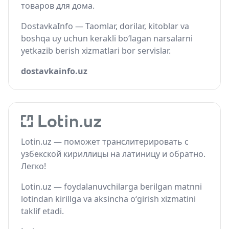
товаров для дома.
DostavkaInfo — Taomlar, dorilar, kitoblar va
boshqa uy uchun kerakli bo‘lagan narsalarni
yetkazib berish xizmatlari bor servislar.
dostavkainfo.uz
Lotin.uz — поможет транслитерировать с
узбекской кириллицы на латиницу и обратно.
Легко!
Lotin.uz — foydalanuvchilarga berilgan matnni
lotindan kirillga va aksincha o‘girish xizmatini
taklif etadi.