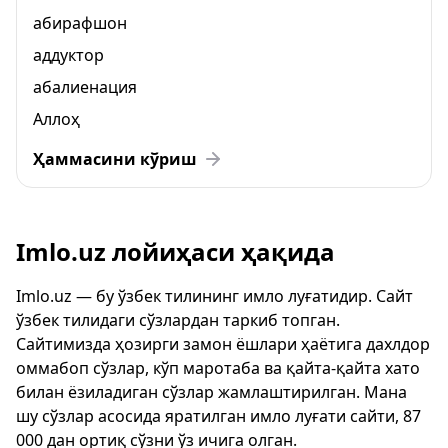
абирафшон
аддуктор
абалиенация
Аллоҳ
Ҳаммасини кўриш
Imlo.uz лойиҳаси ҳақида
Imlo.uz — бу ўзбек тилининг имло луғатидир. Сайт
ўзбек тилидаги сўзлардан таркиб топган.
Сайтимизда ҳозирги замон ёшлари ҳаётига дахлдор
оммабоп сўзлар, кўп маротаба ва қайта-қайта хато
билан ёзиладиган сўзлар жамлаштирилган. Мана
шу сўзлар асосида яратилган имло луғати сайти, 87
000 дан ортиқ сўзни ўз ичига олган.