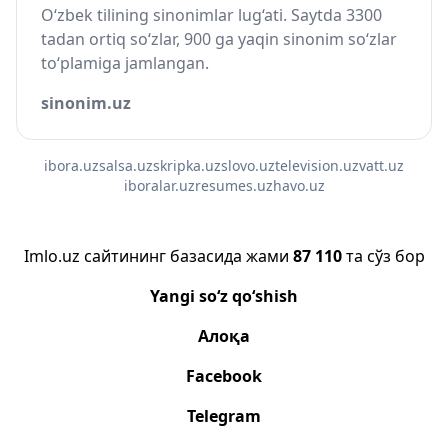
O‘zbek tilining sinonimlar lug‘ati. Saytda 3300
tadan ortiq so‘zlar, 900 ga yaqin sinonim so‘zlar
to‘plamiga jamlangan.
sinonim.uz
ibora.uz
salsa.uz
skripka.uz
slovo.uz
television.uz
vatt.uz
iboralar.uz
resumes.uz
havo.uz
Imlo.uz сайтининг базасида жами
87 110
та сўз бор
Yangi so‘z qo‘shish
Алоқа
Facebook
Telegram