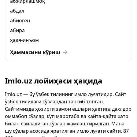
абжирлашмоқ
абдал
абиоген
абира
ҳадя-инъом
Ҳаммасини кўриш
Imlo.uz лойиҳаси ҳақида
Imlo.uz — бу ўзбек тилининг имло луғатидир. Сайт
ўзбек тилидаги сўзлардан таркиб топган.
Сайтимизда ҳозирги замон ёшлари ҳаётига дахлдор
оммабоп сўзлар, кўп маротаба ва қайта-қайта хато
билан ёзиладиган сўзлар жамлаштирилган. Мана
шу сўзлар асосида яратилган имло луғати сайти, 87