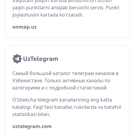
Valyutani yuqori kursda almashtirish uchun
yaqin punktlarni aniqlab beruvchi servis. Punkt
joylashuvini kartada ko‘rsatadi.
onmap.uz
Самый большой каталог телеграм каналов в
Узбекистане. Только активные каналы по
категориям и с подробной статистикой.
O‘zbekcha telegram kanallarining eng katta
katalogi. Faqt faol kanallar, ruknlarda va batafsil
statistikasi bilan.
uztelegram.com