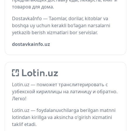
товаров для дома.
DostavkaInfo — Taomlar, dorilar, kitoblar va
boshqa uy uchun kerakli bo‘lagan narsalarni
yetkazib berish xizmatlari bor servislar.
dostavkainfo.uz
Lotin.uz — поможет транслитерировать с
узбекской кириллицы на латиницу и обратно.
Легко!
Lotin.uz — foydalanuvchilarga berilgan matnni
lotindan kirillga va aksincha o‘girish xizmatini
taklif etadi.