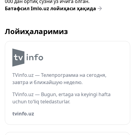
000 дан ортиқ сўзни ўз ичига олган.
Батафсил Imlo.uz лойиҳаси ҳақида
Лойиҳаларимиз
TVinfo.uz — Телепрограмма на сегодня,
завтра и ближайшую неделю.
TVinfo.uz — Bugun, ertaga va keyingi hafta
uchun to‘liq teledasturlar.
tvinfo.uz