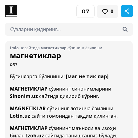
O‘Z
0
Imlo.uz
сайтида
магнетиклар
сўзининг ёзилиши
магнетиклар
от
Бўғинларга бўлиниши:
[маг-не-тик-лар]
МАГНЕТИКЛАР
сўзининг синонимларини
Sinonim.uz
сайтида қидириб кўринг.
MAGNETIKLAR
сўзининг лотинча ёзилиши
Lotin.uz
сайти томонидан тақдим қилинган.
МАГНЕТИКЛАР
сўзининг маъноси ва изоҳи
билан
Izoh.uz
сайтида танишсангиз бўлади.