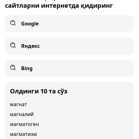
сайтларни интернетда қидиринг
Google
Яндекс
Bing
Олдинги 10 та сўз
магнат
магналий
магматоген
магматизм