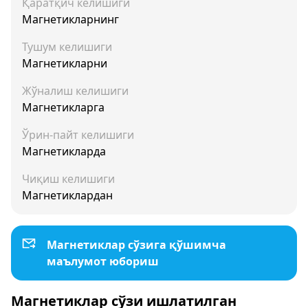
Қаратқич келишиги
Магнетикларнинг
Тушум келишиги
Магнетикларни
Жўналиш келишиги
Магнетикларга
Ўрин-пайт келишиги
Магнетикларда
Чиқиш келишиги
Магнетиклардан
Магнетиклар сўзига қўшимча
маълумот юбориш
Магнетиклар сўзи ишлатилган