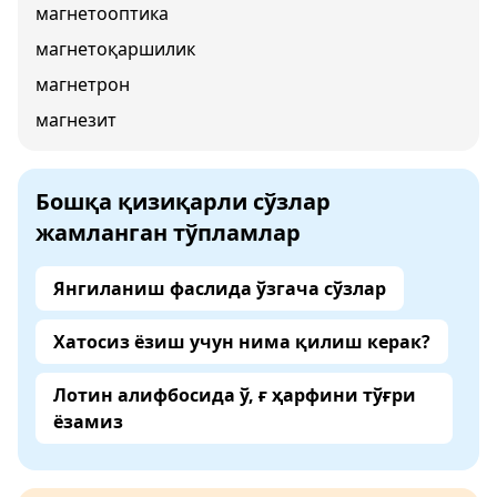
магнетооптика
магнетоқаршилик
магнетрон
магнезит
Бошқа қизиқарли сўзлар
жамланган тўпламлар
Янгиланиш фаслида ўзгача сўзлар
Хатосиз ёзиш учун нима қилиш керак?
Лотин алифбосида ў, ғ ҳарфини тўғри
ёзамиз