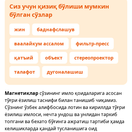
Сиз учун қизиқ бўлиши мумкин
бўлган сўзлар
жин
баднафслашув
ваалайкум ассалом
фильтр-пресс
қатъий
объект
стереопроектор
талафот
дугоналашиш
Магнетиклар
сўзининг имло қоидаларига асосан
тўғри ёзилиш таснифи билан танишиб чиқамиз.
Сўзнинг ўзбек алифбосида лотин ва кириллда тўғри
ёзилиш имлоси, нечта ундош ва унлидан таркиб
топгани ва бехато бўғинга ажратиш тартиби ҳамда
келишикларда қандай тусланишига оид