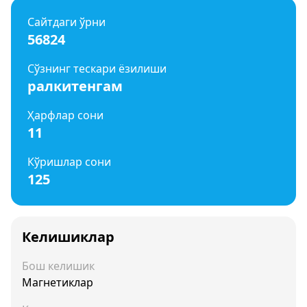
Сайтдаги ўрни
56824
Сўзнинг тескари ёзилиши
ралкитенгам
Ҳарфлар сони
11
Кўришлар сони
125
Келишиклар
Бош келишик
Магнетиклар