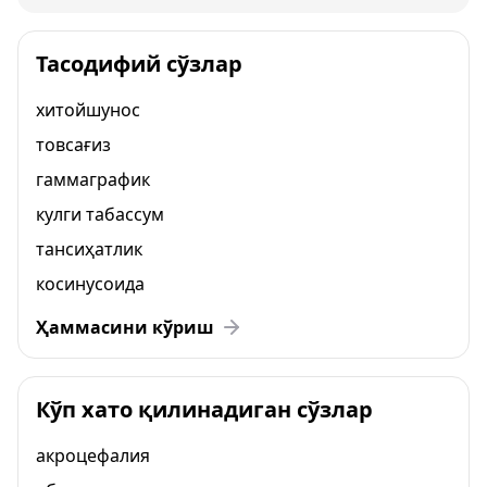
Тасодифий сўзлар
хитойшунос
товсағиз
гаммаграфик
кулги табассум
тансиҳатлик
косинусоида
Ҳаммасини кўриш
Кўп хато қилинадиган сўзлар
акроцефалия