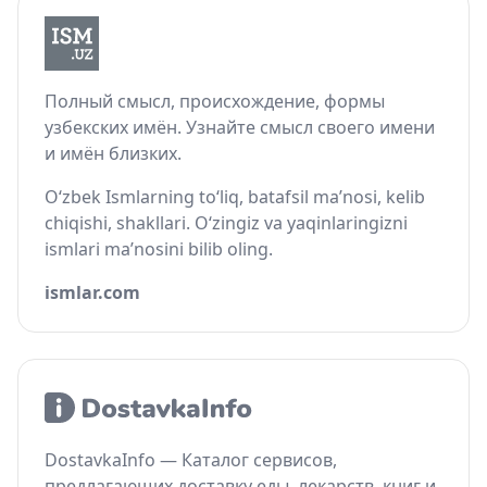
Полный смысл, происхождение, формы
узбекских имён. Узнайте смысл своего имени
и имён близких.
O‘zbek Ismlarning to‘liq, batafsil ma’nosi, kelib
chiqishi, shakllari. O‘zingiz va yaqinlaringizni
ismlari ma’nosini bilib oling.
ismlar.com
DostavkaInfo — Каталог сервисов,
предлагающих доставку еды, лекарств, книг и