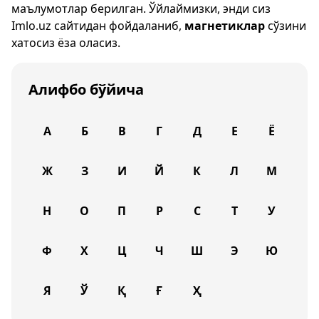
маълумотлар берилган. Ўйлаймизки, энди сиз
Imlo.uz
сайтидан фойдаланиб,
магнетиклар
сўзини
хатосиз ёза оласиз.
Алифбо бўйича
А
Б
В
Г
Д
Е
Ё
Ж
З
И
Й
К
Л
М
Н
О
П
Р
С
Т
У
Ф
Х
Ц
Ч
Ш
Э
Ю
Я
Ў
Қ
Ғ
Ҳ