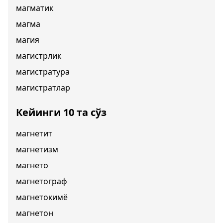
магматик
магма
магия
магистрлик
магистратура
магистратлар
Кейинги 10 та сўз
магнетит
магнетизм
магнето
магнетограф
магнетокимё
магнетон