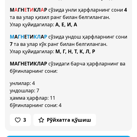
М
А
Г
Н
Е
Т
И
К
Л
А
Р
сўзида унли ҳарфларнинг сони
4
та ва улар қизил ранг билан белгиланган.
Улар қуйидагилар:
А, Е, И, А
М
А
Г
Н
Е
Т
И
К
Л
А
Р
сўзида ундош ҳарфларнинг сони
7
та ва улар кўк ранг билан белгиланган.
Улар қуйидагилар:
М, Г, Н, Т, К, Л, Р
МАГНЕТИКЛАР
сўзидаги барча ҳарфларнинг ва
бўғинларнинг сони:
унлилар: 4
ундошлар: 7
ҳамма ҳарфлар: 11
бўғинларнинг сони: 4
3
Рўйхатга қўшиш