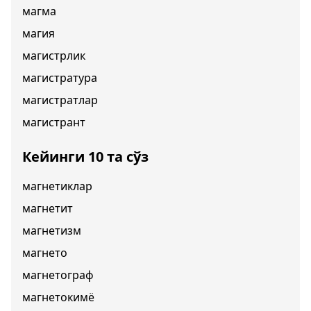
магма
магия
магистрлик
магистратура
магистратлар
магистрант
Кейинги 10 та сўз
магнетиклар
магнетит
магнетизм
магнето
магнетограф
магнетокимё