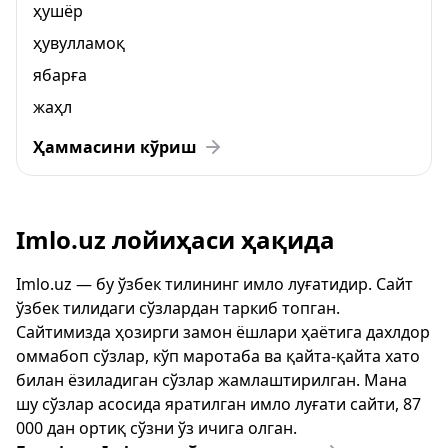
ҳушёр
ҳувулламоқ
ябарға
жаҳл
Ҳаммасини кўриш
Imlo.uz лойиҳаси ҳақида
Imlo.uz — бу ўзбек тилининг имло луғатидир. Сайт
ўзбек тилидаги сўзлардан таркиб топган.
Сайтимизда ҳозирги замон ёшлари ҳаётига дахлдор
оммабоп сўзлар, кўп маротаба ва қайта-қайта хато
билан ёзиладиган сўзлар жамлаштирилган. Мана
шу сўзлар асосида яратилган имло луғати сайти, 87
000 дан ортиқ сўзни ўз ичига олган.