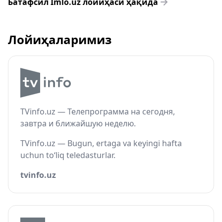
Батафсил Imlo.uz лойиҳаси ҳақида
Лойиҳаларимиз
TVinfo.uz — Телепрограмма на сегодня,
завтра и ближайшую неделю.
TVinfo.uz — Bugun, ertaga va keyingi hafta
uchun to‘liq teledasturlar.
tvinfo.uz