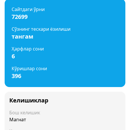
Сайтдаги ўрни
72699
Сўзнинг тескари ёзилиши
тангам
Ҳарфлар сони
6
Кўришлар сони
396
Келишиклар
Бош келишик
Магнат