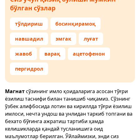
бўлган сўзлар
тўлдириш
босинқирамоқ
навшадил
эмгак
луғат
жавоб
варақ
ацетофенон
пергидрол
Магнат
сўзининг имло қоидаларига асосан тўғри
ёзилиш таснифи билан танишиб чиқамиз. Сўзнинг
ўзбек алифбосида лотин ва кириллда тўғри ёзилиш
имлоси, нечта ундош ва унлидан таркиб топгани ва
бехато бўғинга ажратиш тартиби ҳамда
келишикларда қандай тусланишига оид
маълумотлар берилган. Ўйлаймизки, энди сиз