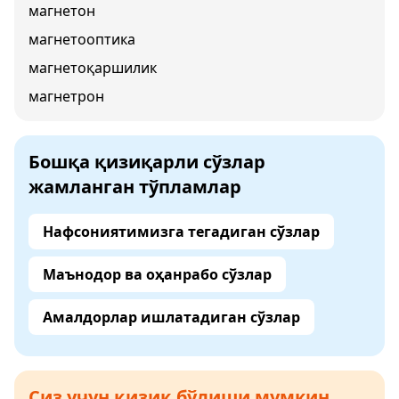
магнетон
магнетооптика
магнетоқаршилик
магнетрон
Бошқа қизиқарли сўзлар
жамланган тўпламлар
Нафсониятимизга тегадиган сўзлар
Маънодор ва оҳанрабо сўзлар
Амалдорлар ишлатадиган сўзлар
Сиз учун қизиқ бўлиши мумкин