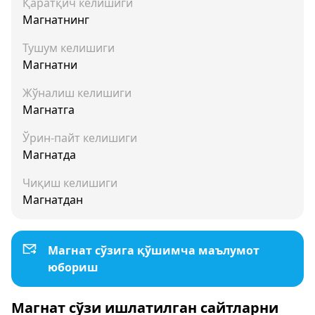
Қаратқич келишиги
Магнатнинг
Тушум келишиги
Магнатни
Жўналиш келишиги
Магнатга
Ўрин-пайт келишиги
Магнатда
Чиқиш келишиги
Магнатдан
Магнат сўзига қўшимча маълумот
юбориш
Магнат сўзи ишлатилган сайтларни