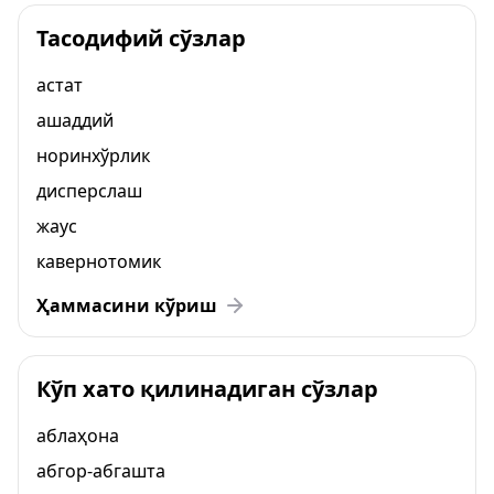
Тасодифий сўзлар
астат
ашаддий
норинхўрлик
дисперслаш
жаус
кавернотомик
Ҳаммасини кўриш
Кўп хато қилинадиган сўзлар
аблаҳона
абгор-абгашта