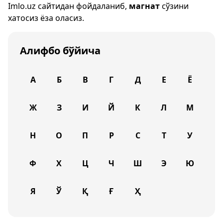
Imlo.uz
сайтидан фойдаланиб,
магнат
сўзини
хатосиз ёза оласиз.
Алифбо бўйича
А
Б
В
Г
Д
Е
Ё
Ж
З
И
Й
К
Л
М
Н
О
П
Р
С
Т
У
Ф
Х
Ц
Ч
Ш
Э
Ю
Я
Ў
Қ
Ғ
Ҳ