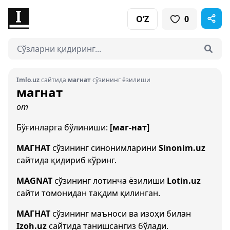
O‘Z
0
Imlo.uz
сайтида
магнат
сўзининг ёзилиши
магнат
от
Бўғинларга бўлиниши:
[маг-нат]
МАГНАТ
сўзининг синонимларини
Sinonim.uz
сайтида қидириб кўринг.
MAGNAT
сўзининг лотинча ёзилиши
Lotin.uz
сайти томонидан тақдим қилинган.
МАГНАТ
сўзининг маъноси ва изоҳи билан
Izoh.uz
сайтида танишсангиз бўлади.