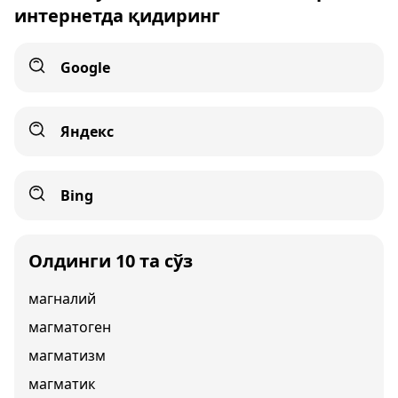
интернетда қидиринг
Google
Яндекс
Bing
Олдинги 10 та сўз
магналий
магматоген
магматизм
магматик