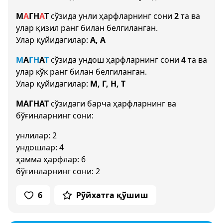
М
А
Г
Н
А
Т
сўзида унли ҳарфларнинг сони
2
та ва
улар қизил ранг билан белгиланган.
Улар қуйидагилар:
А, А
М
А
Г
Н
А
Т
сўзида ундош ҳарфларнинг сони
4
та ва
улар кўк ранг билан белгиланган.
Улар қуйидагилар:
М, Г, Н, Т
МАГНАТ
сўзидаги барча ҳарфларнинг ва
бўғинларнинг сони:
унлилар: 2
ундошлар: 4
ҳамма ҳарфлар: 6
бўғинларнинг сони: 2
6
Рўйхатга қўшиш