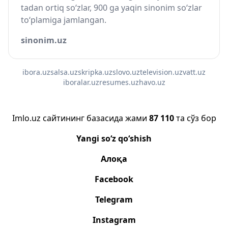
tadan ortiq so‘zlar, 900 ga yaqin sinonim so‘zlar
to‘plamiga jamlangan.
sinonim.uz
ibora.uz
salsa.uz
skripka.uz
slovo.uz
television.uz
vatt.uz
iboralar.uz
resumes.uz
havo.uz
Imlo.uz сайтининг базасида жами
87 110
та сўз бор
Yangi so‘z qo‘shish
Алоқа
Facebook
Telegram
Instagram