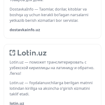
DostavkaInfo — Taomlar, dorilar, kitoblar va
boshqa uy uchun kerakli bo‘lagan narsalarni
yetkazib berish xizmatlari bor servislar.
dostavkainfo.uz
Lotin.uz — поможет транслитерировать с
узбекской кириллицы на латиницу и обратно.
Легко!
Lotin.uz — foydalanuvchilarga berilgan matnni
lotindan kirillga va aksincha o‘girish xizmatini
taklif etadi.
lotin.uz