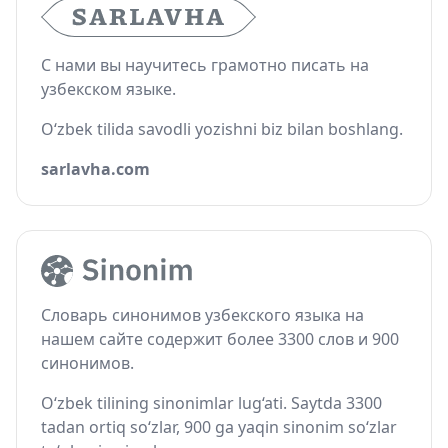
С нами вы научитесь грамотно писать на
узбекском языке.
O‘zbek tilida savodli yozishni biz bilan boshlang.
sarlavha.com
Словарь синонимов узбекского языка на
нашем сайте содержит более 3300 слов и 900
синонимов.
O‘zbek tilining sinonimlar lug‘ati. Saytda 3300
tadan ortiq so‘zlar, 900 ga yaqin sinonim so‘zlar