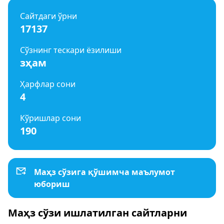
Сайтдаги ўрни
17137
Сўзнинг тескари ёзилиши
зҳам
Ҳарфлар сони
4
Кўришлар сони
190
Маҳз сўзига қўшимча маълумот
юбориш
Маҳз сўзи ишлатилган сайтларни