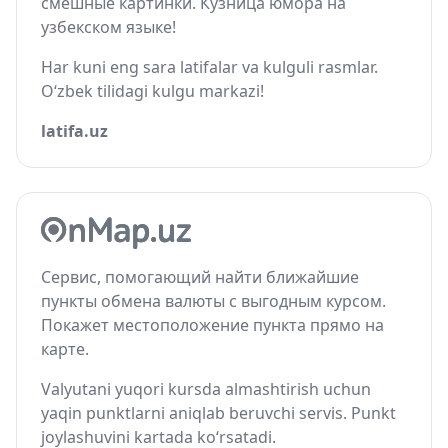
смешные картинки. Кузница юмора на
узбекском языке!
Har kuni eng sara latifalar va kulguli rasmlar.
O‘zbek tilidagi kulgu markazi!
latifa.uz
Сервис, помогающий найти ближайшие
пункты обмена валюты с выгодным курсом.
Покажет местоположение пункта прямо на
карте.
Valyutani yuqori kursda almashtirish uchun
yaqin punktlarni aniqlab beruvchi servis. Punkt
joylashuvini kartada ko‘rsatadi.