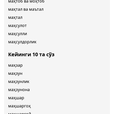
маҳтоб ва моҳтоб
маҳтал ва маътал
маҳтал
маҳсулот
маҳсулли
маҳсулдорлик
Кейинги 10 та сўз
маҳзар
маҳзун
маҳзунлик
маҳзунона
маҳшар
маҳшаргоҳ