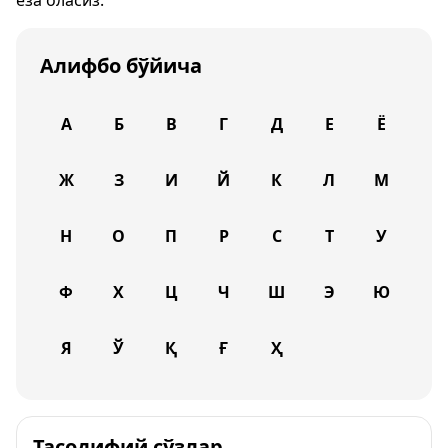
ёза оласиз.
Алифбо бўйича
А
Б
В
Г
Д
Е
Ё
Ж
З
И
Й
К
Л
М
Н
О
П
Р
С
Т
У
Ф
Х
Ц
Ч
Ш
Э
Ю
Я
Ў
Қ
Ғ
Ҳ
Тасодифий сўзлар