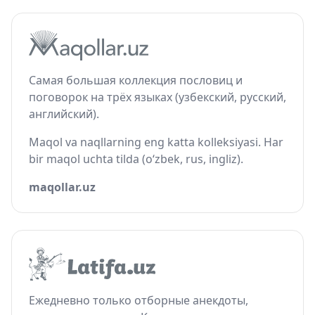
Самая большая коллекция пословиц и
поговорок на трёх языках (узбекский, русский,
английский).
Maqol va naqllarning eng katta kolleksiyasi. Har
bir maqol uchta tilda (o‘zbek, rus, ingliz).
maqollar.uz
Ежедневно только отборные анекдоты,