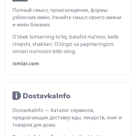
Полный смысл, происхождение, формы
узбекских имён. Узнайте смысл своего имени
и имён близких.
O‘zbek Ismlarning to‘liq, batafsil ma’nosi, kelib
chiqishi, shakllari. O‘zingiz va yaqinlaringizni
ismlari ma’nosini bilib oling.
ismlar.com
DostavkaInfo — Каталог сервисов,
предлагающих доставку еды, лекарств, книг и
товаров для дома.