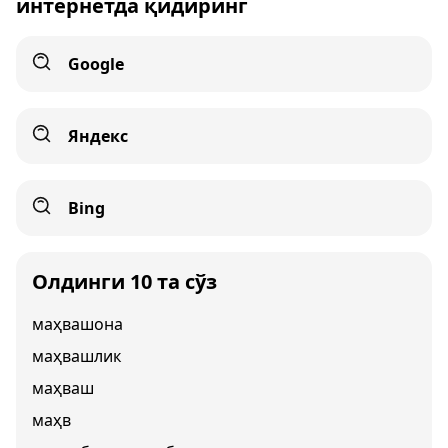
интернетда қидиринг
Google
Яндекс
Bing
Олдинги 10 та сўз
маҳвашона
маҳвашлик
маҳваш
маҳв