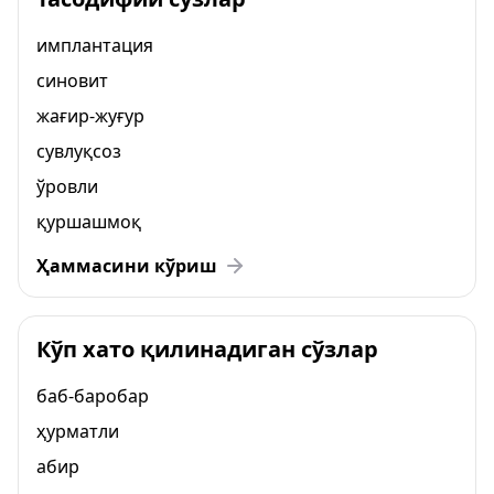
имплантация
синовит
жағир-жуғур
сувлуқсоз
ўровли
қуршашмоқ
Ҳаммасини кўриш
Кўп хато қилинадиган сўзлар
баб-баробар
ҳурматли
абир