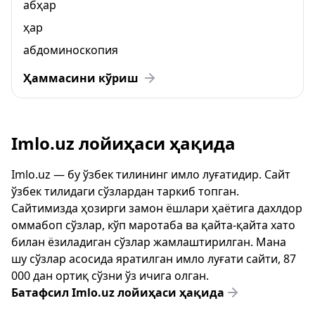
абҳар
ҳар
абдоминоскопия
Ҳаммасини кўриш
Imlo.uz лойиҳаси ҳақида
Imlo.uz — бу ўзбек тилининг имло луғатидир. Сайт
ўзбек тилидаги сўзлардан таркиб топган.
Сайтимизда ҳозирги замон ёшлари ҳаётига дахлдор
оммабоп сўзлар, кўп маротаба ва қайта-қайта хато
билан ёзиладиган сўзлар жамлаштирилган. Мана
шу сўзлар асосида яратилган имло луғати сайти, 87
000 дан ортиқ сўзни ўз ичига олган.
Батафсил Imlo.uz лойиҳаси ҳақида