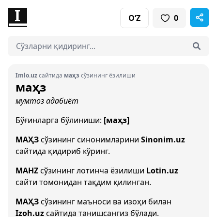
O‘Z
0
Imlo.uz
сайтида
маҳз
сўзининг ёзилиши
маҳз
мумтоз адабиёт
Бўғинларга бўлиниши:
[маҳз]
МАҲЗ
сўзининг синонимларини
Sinonim.uz
сайтида қидириб кўринг.
MAHZ
сўзининг лотинча ёзилиши
Lotin.uz
сайти томонидан тақдим қилинган.
МАҲЗ
сўзининг маъноси ва изоҳи билан
Izoh.uz
сайтида танишсангиз бўлади.