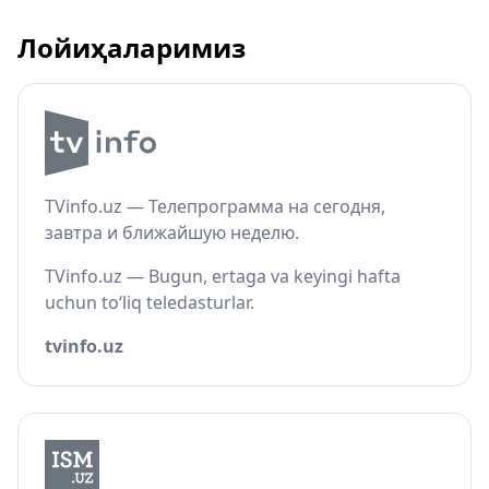
Лойиҳаларимиз
TVinfo.uz — Телепрограмма на сегодня,
завтра и ближайшую неделю.
TVinfo.uz — Bugun, ertaga va keyingi hafta
uchun to‘liq teledasturlar.
tvinfo.uz