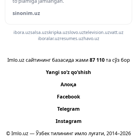
to‘plamiga jamlangan.
sinonim.uz
ibora.uz
salsa.uz
skripka.uz
slovo.uz
television.uz
vatt.uz
iboralar.uz
resumes.uz
havo.uz
Imlo.uz сайтининг базасида жами
87 110
та сўз бор
Yangi so‘z qo‘shish
Алоқа
Facebook
Telegram
Instagram
© Imlo.uz — Ўзбек тилининг имло луғати, 2014–2026