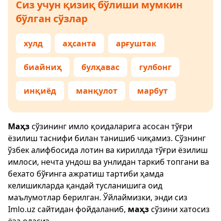
Сиз учун қизиқ бўлиши мумкин
бўлган сўзлар
хулд
аҳсанта
арғуштак
биайниҳ
булҳавас
гулбонг
инқиёд
манқулот
марбут
Маҳз
сўзининг имло қоидаларига асосан тўғри
ёзилиш таснифи билан танишиб чиқамиз. Сўзнинг
ўзбек алифбосида лотин ва кириллда тўғри ёзилиш
имлоси, нечта ундош ва унлидан таркиб топгани ва
бехато бўғинга ажратиш тартиби ҳамда
келишикларда қандай тусланишига оид
маълумотлар берилган. Ўйлаймизки, энди сиз
Imlo.uz
сайтидан фойдаланиб,
маҳз
сўзини хатосиз