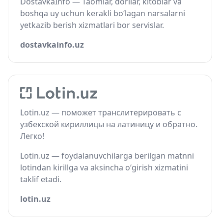
DostavkaInfo — Taomlar, dorilar, kitoblar va
boshqa uy uchun kerakli bo‘lagan narsalarni
yetkazib berish xizmatlari bor servislar.
dostavkainfo.uz
Lotin.uz — поможет транслитерировать с
узбекской кириллицы на латиницу и обратно.
Легко!
Lotin.uz — foydalanuvchilarga berilgan matnni
lotindan kirillga va aksincha o‘girish xizmatini
taklif etadi.
lotin.uz