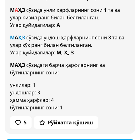
М
А
Ҳ
З
сўзида унли ҳарфларнинг сони
1
та ва
улар қизил ранг билан белгиланган.
Улар қуйидагилар:
А
М
А
Ҳ
З
сўзида ундош ҳарфларнинг сони
3
та ва
улар кўк ранг билан белгиланган.
Улар қуйидагилар:
М, Ҳ, З
МАҲЗ
сўзидаги барча ҳарфларнинг ва
бўғинларнинг сони:
унлилар: 1
ундошлар: 3
ҳамма ҳарфлар: 4
бўғинларнинг сони: 1
5
Рўйхатга қўшиш