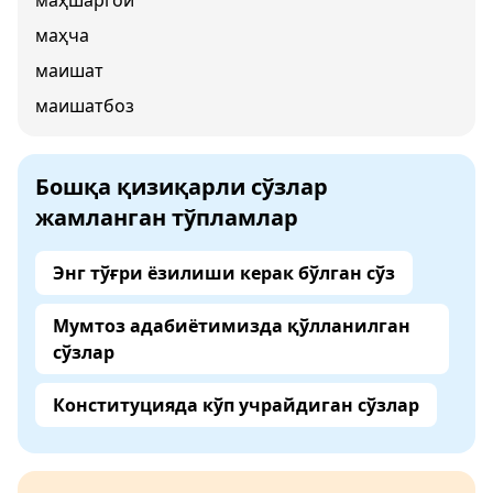
маҳшаргой
маҳча
маишат
маишатбоз
Бошқа қизиқарли сўзлар
жамланган тўпламлар
Энг тўғри ёзилиши керак бўлган сўз
Мумтоз адабиётимизда қўлланилган
сўзлар
Конституцияда кўп учрайдиган сўзлар