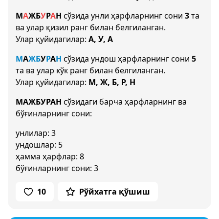
М
А
Ж
Б
У
Р
А
Н
сўзида унли ҳарфларнинг сони
3
та
ва улар қизил ранг билан белгиланган.
Улар қуйидагилар:
А, У, А
М
А
Ж
Б
У
Р
А
Н
сўзида ундош ҳарфларнинг сони
5
та ва улар кўк ранг билан белгиланган.
Улар қуйидагилар:
М, Ж, Б, Р, Н
МАЖБУРАН
сўзидаги барча ҳарфларнинг ва
бўғинларнинг сони:
унлилар: 3
ундошлар: 5
ҳамма ҳарфлар: 8
бўғинларнинг сони: 3
10
Рўйхатга қўшиш