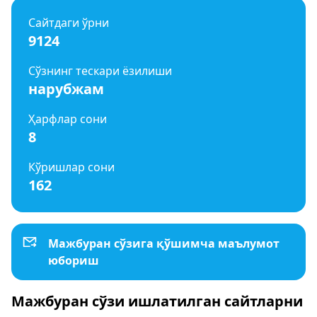
Сайтдаги ўрни
9124
Сўзнинг тескари ёзилиши
нарубжам
Ҳарфлар сони
8
Кўришлар сони
162
Мажбуран сўзига қўшимча маълумот
юбориш
Мажбуран сўзи ишлатилган сайтларни