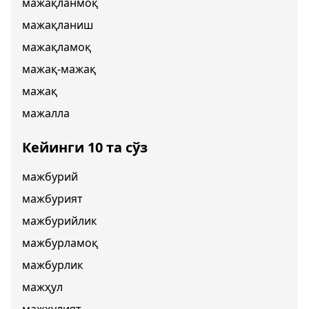
мажақланмоқ
мажақланиш
мажақламоқ
мажақ-мажақ
мажақ
мажалла
Кейинги 10 та сўз
мажбурий
мажбурият
мажбурийлик
мажбурламоқ
мажбурлик
мажҳул