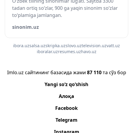
O‘zbek tilining sinonimlar lug‘ati. Saytda 3300
tadan ortiq so‘zlar, 900 ga yaqin sinonim so‘zlar
to‘plamiga jamlangan.
sinonim.uz
ibora.uz
salsa.uz
skripka.uz
slovo.uz
television.uz
vatt.uz
iboralar.uz
resumes.uz
havo.uz
Imlo.uz сайтининг базасида жами
87 110
та сўз бор
Yangi so‘z qo‘shish
Алоқа
Facebook
Telegram
Instagram