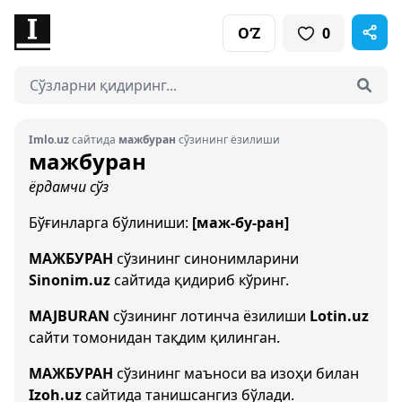
O‘Z
0
Imlo.uz
сайтида
мажбуран
сўзининг ёзилиши
мажбуран
ёрдамчи сўз
Бўғинларга бўлиниши:
[маж-бу-ран]
МАЖБУРАН
сўзининг синонимларини
Sinonim.uz
сайтида қидириб кўринг.
MAJBURAN
сўзининг лотинча ёзилиши
Lotin.uz
сайти томонидан тақдим қилинган.
МАЖБУРАН
сўзининг маъноси ва изоҳи билан
Izoh.uz
сайтида танишсангиз бўлади.