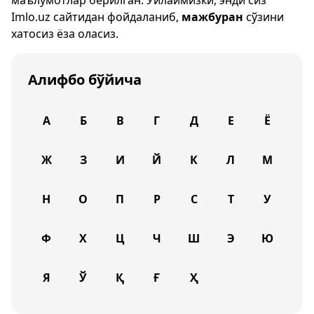
маълумотлар берилган. Ўйлаймизки, энди сиз
Imlo.uz
сайтидан фойдаланиб,
мажбуран
сўзини
хатосиз ёза оласиз.
Алифбо бўйича
А
Б
В
Г
Д
Е
Ё
Ж
З
И
Й
К
Л
М
Н
О
П
Р
С
Т
У
Ф
Х
Ц
Ч
Ш
Э
Ю
Я
Ў
Қ
Ғ
Ҳ