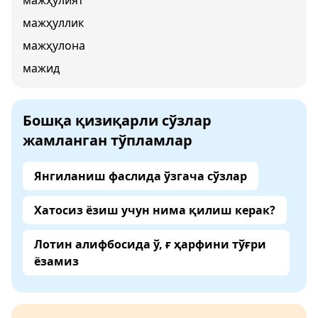
мажҳулият
мажҳуллик
мажҳулона
мажид
Бошқа қизиқарли сўзлар
жамланган тўпламлар
Янгиланиш фаслида ўзгача сўзлар
Хатосиз ёзиш учун нима қилиш керак?
Лотин алифбосида ў, ғ ҳарфини тўғри
ёзамиз