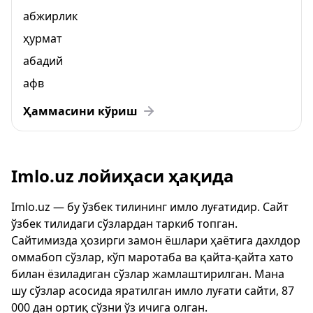
абжирлик
ҳурмат
абадий
афв
Ҳаммасини кўриш
Imlo.uz лойиҳаси ҳақида
Imlo.uz — бу ўзбек тилининг имло луғатидир. Сайт
ўзбек тилидаги сўзлардан таркиб топган.
Сайтимизда ҳозирги замон ёшлари ҳаётига дахлдор
оммабоп сўзлар, кўп маротаба ва қайта-қайта хато
билан ёзиладиган сўзлар жамлаштирилган. Мана
шу сўзлар асосида яратилган имло луғати сайти, 87
000 дан ортиқ сўзни ўз ичига олган.