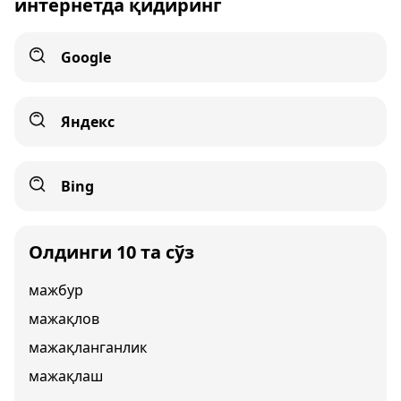
интернетда қидиринг
Google
Яндекс
Bing
Олдинги 10 та сўз
мажбур
мажақлов
мажақланганлик
мажақлаш