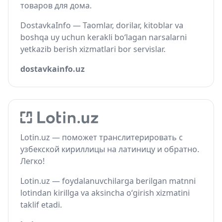
товаров для дома.
DostavkaInfo — Taomlar, dorilar, kitoblar va
boshqa uy uchun kerakli bo‘lagan narsalarni
yetkazib berish xizmatlari bor servislar.
dostavkainfo.uz
Lotin.uz — поможет транслитерировать с
узбекской кириллицы на латиницу и обратно.
Легко!
Lotin.uz — foydalanuvchilarga berilgan matnni
lotindan kirillga va aksincha o‘girish xizmatini
taklif etadi.