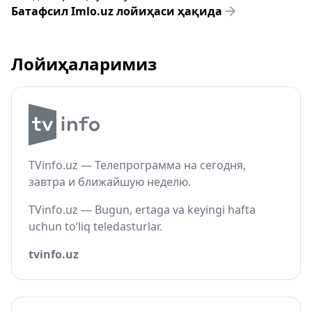
Батафсил Imlo.uz лойиҳаси ҳақида
Лойиҳаларимиз
TVinfo.uz — Телепрограмма на сегодня,
завтра и ближайшую неделю.
TVinfo.uz — Bugun, ertaga va keyingi hafta
uchun to‘liq teledasturlar.
tvinfo.uz