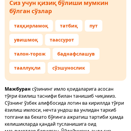
Сиз учун қизиқ бўлиши мумкин
бўлган сўзлар
таҳқирламоқ
татбиқ
пут
увишмоқ
таассурот
талон-торож
баднафслашув
тааллуқли
сўзшунослик
Мажбуран
сўзининг имло қоидаларига асосан
тўғри ёзилиш таснифи билан танишиб чиқамиз.
Сўзнинг ўзбек алифбосида лотин ва кириллда тўғри
ёзилиш имлоси, нечта ундош ва унлидан таркиб
топгани ва бехато бўғинга ажратиш тартиби ҳамда
келишикларда қандай тусланишига оид