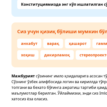
Конституциямизда энг кўп ишлатилган с
Сиз учун қизиқ бўлиши мумкин бўл
анкабут
варақ
ҳашарот
гамм
хоҳиш
дакирламоқ
стереопроект
Мажбурият
сўзининг имло қоидаларига асосан т
Сўзнинг ўзбек алифбосида лотин ва кириллда тўғ
топгани ва бехато бўғинга ажратиш тартиби ҳам
маълумотлар берилган. Ўйлаймизки, энди сиз
Imlo
хатосиз ёза оласиз.