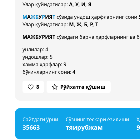
Улар қуйидагилар:
А, У, И, Я
М
А
Ж
Б
У
Р
И
Я
Т
сўзида ундош ҳарфларнинг сони
Улар қуйидагилар:
М, Ж, Б, Р, Т
МАЖБУРИЯТ
сўзидаги барча ҳарфларнинг ва б
унлилар: 4
ундошлар: 5
ҳамма ҳарфлар: 9
бўғинларнинг сони: 4
8
Рўйхатга қўшиш
Сайтдаги ўрни
Сўзнинг тескари ёзилиши
Ҳ
35663
тяирубжам
9