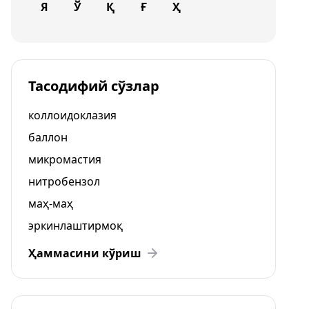
Я
Ў
Қ
Ғ
Ҳ
Тасодифий сўзлар
коллоидоклазия
баллон
микромастия
нитробензол
маҳ-маҳ
эркинлаштирмоқ
Ҳаммасини кўриш