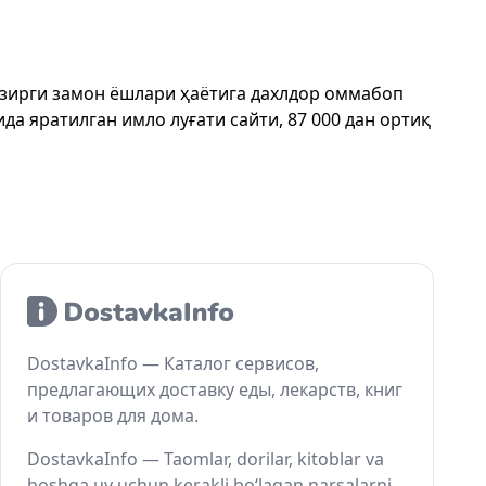
ҳозирги замон ёшлари ҳаётига дахлдор оммабоп
да яратилган имло луғати сайти, 87 000 дан ортиқ
DostavkaInfo — Каталог сервисов,
предлагающих доставку еды, лекарств, книг
и товаров для дома.
DostavkaInfo — Taomlar, dorilar, kitoblar va
boshqa uy uchun kerakli bo‘lagan narsalarni