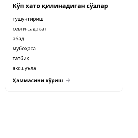
Кўп хато қилинадиган сўзлар
тушунтириш
севги-садоқат
абад
мубоҳаса
татбиқ
аксшуъла
Ҳаммасини кўриш