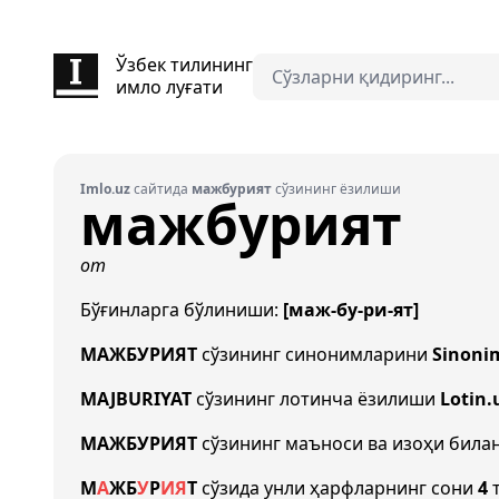
Ўзбек тилининг
имло луғати
Imlo.uz
сайтида
мажбурият
сўзининг ёзилиши
мажбурият
от
Бўғинларга бўлиниши:
[маж-бу-ри-ят]
МАЖБУРИЯТ
сўзининг синонимларини
Sinoni
MAJBURIYAT
сўзининг лотинча ёзилиши
Lotin.
МАЖБУРИЯТ
сўзининг маъноси ва изоҳи била
М
А
Ж
Б
У
Р
И
Я
Т
сўзида унли ҳарфларнинг сони
4
т