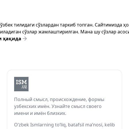
т ўзбек тилидаги сўзлардан таркиб топган. Сайтимизда 
ёзиладиган сўзлар жамлаштирилган. Мана шу сўзлар асоси
и ҳақида
Полный смысл, происхождение, формы
узбекских имён. Узнайте смысл своего
имени и имён близких.
O‘zbek Ismlarning to‘liq, batafsil ma’nosi, kelib