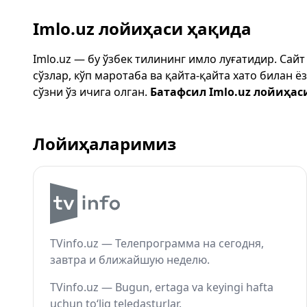
Imlo.uz лойиҳаси ҳақида
Imlo.uz — бу ўзбек тилининг имло луғатидир. Сай
сўзлар, кўп маротаба ва қайта-қайта хато билан 
сўзни ўз ичига олган.
Батафсил Imlo.uz лойиҳас
Лойиҳаларимиз
TVinfo.uz — Телепрограмма на сегодня,
завтра и ближайшую неделю.
TVinfo.uz — Bugun, ertaga va keyingi hafta
uchun to‘liq teledasturlar.