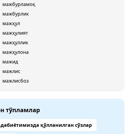
мажбурламоқ
мажбурлик
мажҳул
мажҳулият
мажҳуллик
мажҳулона
мажид
мажлис
мажлисбоз
ан тўпламлар
адабиётимизда қўлланилган сўзлар