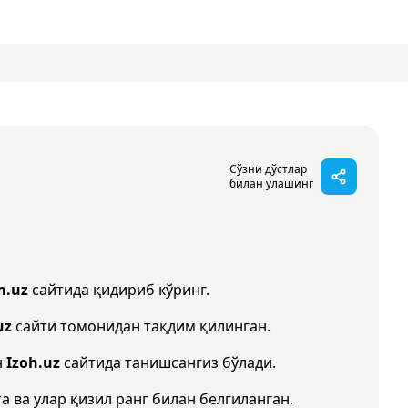
Сўзни дўстлар
билан улашинг
m.uz
сайтида қидириб кўринг.
uz
сайти томонидан тақдим қилинган.
н
Izoh.uz
сайтида танишсангиз бўлади.
а ва улар қизил ранг билан белгиланган.