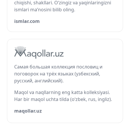
chiqishi, shakllari. O‘zingiz va yaqinlaringizni
ismlari ma’nosini bilib oling.
ismlar.com
Самая большая коллекция пословиц и
поговорок на трёх языках (узбекский,
русский, английский).
Maqol va naqllarning eng katta kolleksiyasi.
Har bir maqol uchta tilda (o‘zbek, rus, ingliz).
maqollar.uz