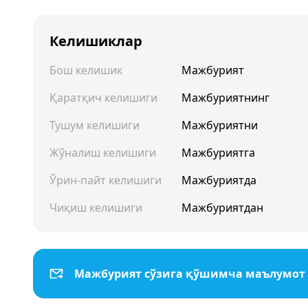
Келишиклар
Бош келишик
Мажбурият
Қаратқич келишиги
Мажбуриятнинг
Тушум келишиги
Мажбуриятни
Жўналиш келишиги
Мажбуриятга
Ўрин-пайт келишиги
Мажбуриятда
Чиқиш келишиги
Мажбуриятдан
Мажбурият сўзига қўшимча маълумот