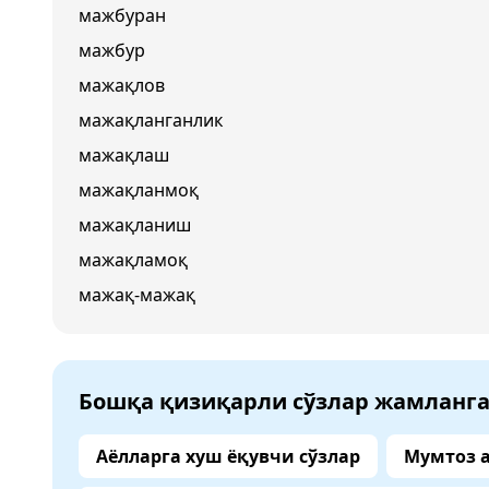
мажбуран
мажбур
мажақлов
мажақланганлик
мажақлаш
мажақланмоқ
мажақланиш
мажақламоқ
мажақ-мажақ
Бошқа қизиқарли сўзлар жамланг
Аёлларга хуш ёқувчи сўзлар
Мумтоз 