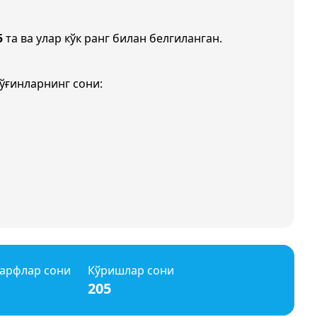
5
та ва улар кўк ранг билан белгиланган.
ўғинларнинг сони:
арфлар сони
Кўришлар сони
205