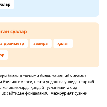
ўзлар
ган сўзлар
а-дозиметр
захира
ҳолат
ор
ўғри ёзилиш таснифи билан танишиб чиқамиз.
ри ёзилиш имлоси, нечта ундош ва унлидан таркиб
да келишикларда қандай тусланишига оид
.uz
сайтидан фойдаланиб,
мажбурият
сўзини