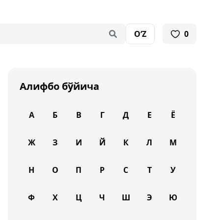
O‘Z
0
Алифбо бўйича
А
Б
В
Г
Д
Е
Ё
Ж
З
И
Й
К
Л
М
Н
О
П
Р
С
Т
У
Ф
Х
Ц
Ч
Ш
Э
Ю