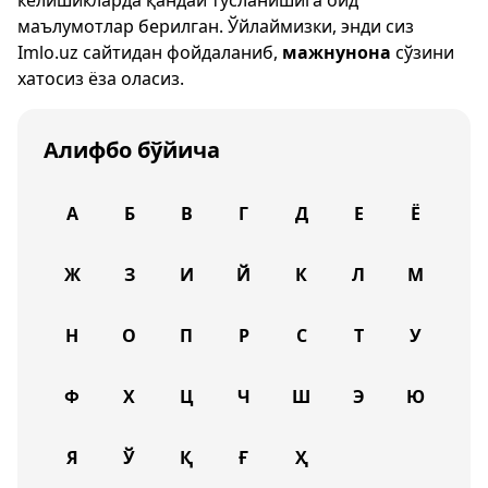
келишикларда қандай тусланишига оид
маълумотлар берилган. Ўйлаймизки, энди сиз
Imlo.uz
сайтидан фойдаланиб,
мажнунона
сўзини
хатосиз ёза оласиз.
Алифбо бўйича
А
Б
В
Г
Д
Е
Ё
Ж
З
И
Й
К
Л
М
Н
О
П
Р
С
Т
У
Ф
Х
Ц
Ч
Ш
Э
Ю
Я
Ў
Қ
Ғ
Ҳ