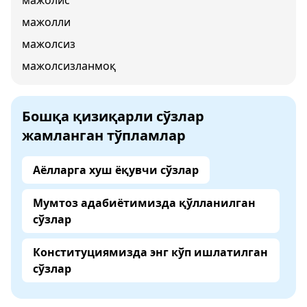
мажолис
мажолли
мажолсиз
мажолсизланмоқ
Бошқа қизиқарли сўзлар
жамланган тўпламлар
Аёлларга хуш ёқувчи сўзлар
Мумтоз адабиётимизда қўлланилган
сўзлар
Конституциямизда энг кўп ишлатилган
сўзлар