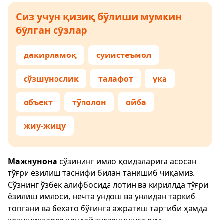
Сиз учун қизиқ бўлиши мумкин
бўлган сўзлар
дакирламоқ
суиистеъмол
сўзшунослик
талафот
ука
объект
тўполон
ойба
жиу-жицу
Мажнунона
сўзининг имло қоидаларига асосан
тўғри ёзилиш таснифи билан танишиб чиқамиз.
Сўзнинг ўзбек алифбосида лотин ва кириллда тўғри
ёзилиш имлоси, нечта ундош ва унлидан таркиб
топгани ва бехато бўғинга ажратиш тартиби ҳамда