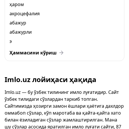
ҳаром
акроцефалия
абажур
абажурли
э
Ҳаммасини кўриш
Imlo.uz лойиҳаси ҳақида
Imlo.uz — бу ўзбек тилининг имло луғатидир. Сайт
ўзбек тилидаги сўзлардан таркиб топган.
Сайтимизда ҳозирги замон ёшлари ҳаётига дахлдор
оммабоп сўзлар, кўп маротаба ва қайта-қайта хато
билан ёзиладиган сўзлар жамлаштирилган. Мана
шу сўзлар асосида яратилган имло луғати сайти, 87