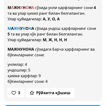
М
А
Ж
Н
У
Н
О
Н
А
сўзида унли ҳарфларнинг сони
4
та ва улар қизил ранг билан белгиланган.
Улар қуйидагилар:
А, У, О, А
М
А
Ж
Н
У
Н
О
Н
А
сўзида ундош ҳарфларнинг сони
5
та ва улар кўк ранг билан белгиланган.
Улар қуйидагилар:
М, Ж, Н, Н, Н
МАЖНУНОНА
сўзидаги барча ҳарфларнинг ва
бўғинларнинг сони:
унлилар: 4
ундошлар: 5
ҳамма ҳарфлар: 9
бўғинларнинг сони: 4
3
Рўйхатга қўшиш