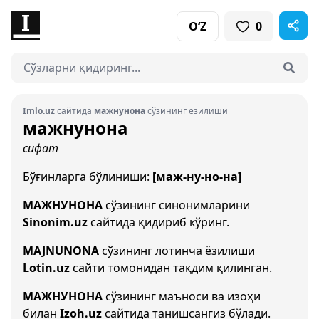
O‘Z
0
Imlo.uz
сайтида
мажнунона
сўзининг ёзилиши
мажнунона
сифат
Бўғинларга бўлиниши:
[маж-ну-но-на]
МАЖНУНОНА
сўзининг синонимларини
Sinonim.uz
сайтида қидириб кўринг.
MAJNUNONA
сўзининг лотинча ёзилиши
Lotin.uz
сайти томонидан тақдим қилинган.
МАЖНУНОНА
сўзининг маъноси ва изоҳи
билан
Izoh.uz
сайтида танишсангиз бўлади.