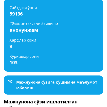
Сайтдаги ўрни
59136
Сўзнинг тескари ёзилиши
анонунжам
Ҳарфлар сони
9
Кўришлар сони
103
Мажнунона сўзига қўшимча маълумот
юбориш
Мажнунона сўзи ишлатилган