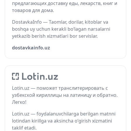
предлагающих доставку еды, лекарств, книг и
товаров для дома.
DostavkaInfo — Taomlar, dorilar, kitoblar va
boshqa uy uchun kerakli bo‘lagan narsalarni
yetkazib berish xizmatlari bor servislar.
dostavkainfo.uz
Lotin.uz — поможет транслитерировать с
узбекской кириллицы на латиницу и обратно.
Легко!
Lotin.uz — foydalanuvchilarga berilgan matnni
lotindan kirillga va aksincha o‘girish xizmatini
taklif etadi.