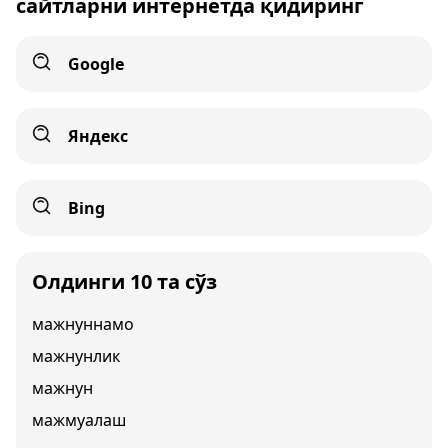
сайтларни интернетда қидиринг
Google
Яндекс
Bing
Олдинги 10 та сўз
мажнуннамо
мажнунлик
мажнун
мажмуалаш