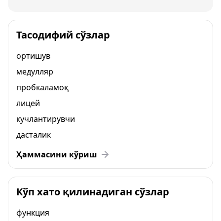
Тасодифий сўзлар
ортишув
медулляр
пробкаламоқ
лицей
кучлантирувчи
дасталик
Ҳаммасини кўриш
Кўп хато қилинадиган сўзлар
функция