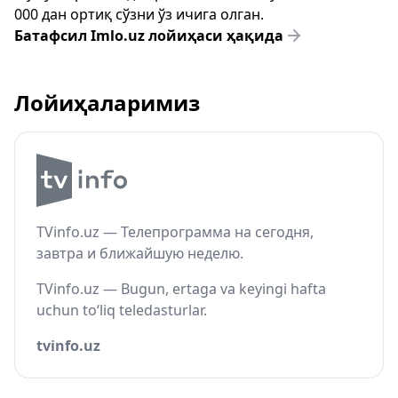
000 дан ортиқ сўзни ўз ичига олган.
Батафсил Imlo.uz лойиҳаси ҳақида
Лойиҳаларимиз
TVinfo.uz — Телепрограмма на сегодня,
завтра и ближайшую неделю.
TVinfo.uz — Bugun, ertaga va keyingi hafta
uchun to‘liq teledasturlar.
tvinfo.uz