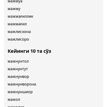
мажмуа
мажму
мажмағиллик
мажмағил
мажлисхона
мажлисоро
Кейинги 10 та сўз
мажнунтол
мажнунтут
мажнунвор
мажнунворона
мажнуншиор
мажол