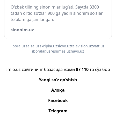
O‘zbek tilining sinonimlar lug‘ati. Saytda 3300
tadan ortiq so‘zlar, 900 ga yaqin sinonim so‘zlar
to‘plamiga jamlangan.
sinonim.uz
ibora.uz
salsa.uz
skripka.uz
slovo.uz
television.uz
vatt.uz
iboralar.uz
resumes.uz
havo.uz
Imlo.uz сайтининг базасида жами
87 110
та сўз бор
Yangi so‘z qo‘shish
Алоқа
Facebook
Telegram