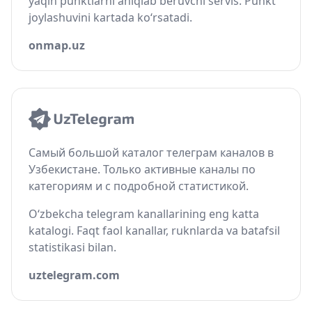
yaqin punktlarni aniqlab beruvchi servis. Punkt
joylashuvini kartada ko‘rsatadi.
onmap.uz
Самый большой каталог телеграм каналов в
Узбекистане. Только активные каналы по
категориям и с подробной статистикой.
O‘zbekcha telegram kanallarining eng katta
katalogi. Faqt faol kanallar, ruknlarda va batafsil
statistikasi bilan.
uztelegram.com