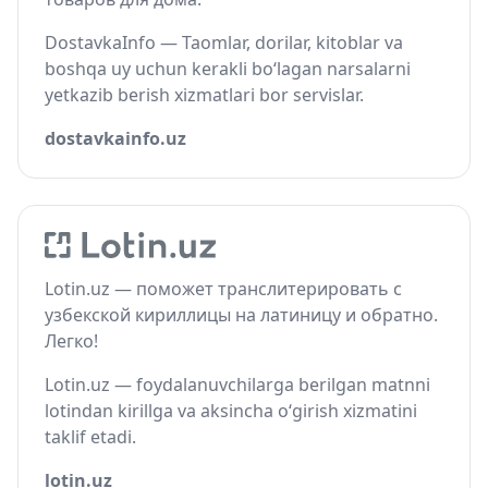
DostavkaInfo — Taomlar, dorilar, kitoblar va
boshqa uy uchun kerakli bo‘lagan narsalarni
yetkazib berish xizmatlari bor servislar.
dostavkainfo.uz
Lotin.uz — поможет транслитерировать с
узбекской кириллицы на латиницу и обратно.
Легко!
Lotin.uz — foydalanuvchilarga berilgan matnni
lotindan kirillga va aksincha o‘girish xizmatini
taklif etadi.
lotin.uz