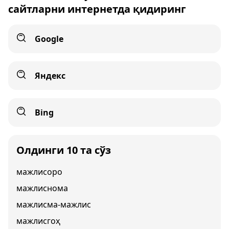
сайтларни интернетда қидиринг
Google
Яндекс
Bing
Олдинги 10 та сўз
мажлисоро
мажлиснома
мажлисма-мажлис
мажлисгоҳ