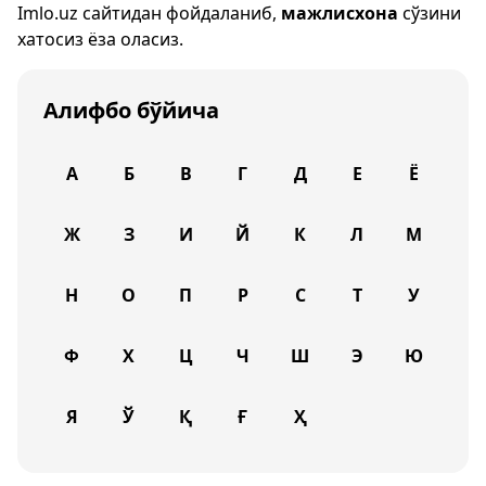
Imlo.uz
сайтидан фойдаланиб,
мажлисхона
сўзини
хатосиз ёза оласиз.
Алифбо бўйича
А
Б
В
Г
Д
Е
Ё
Ж
З
И
Й
К
Л
М
Н
О
П
Р
С
Т
У
Ф
Х
Ц
Ч
Ш
Э
Ю
Я
Ў
Қ
Ғ
Ҳ