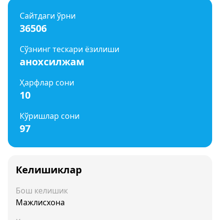
Сайтдаги ўрни
36506
Сўзнинг тескари ёзилиши
анохсилжам
Ҳарфлар сони
10
Кўришлар сони
97
Келишиклар
Бош келишик
Мажлисхона