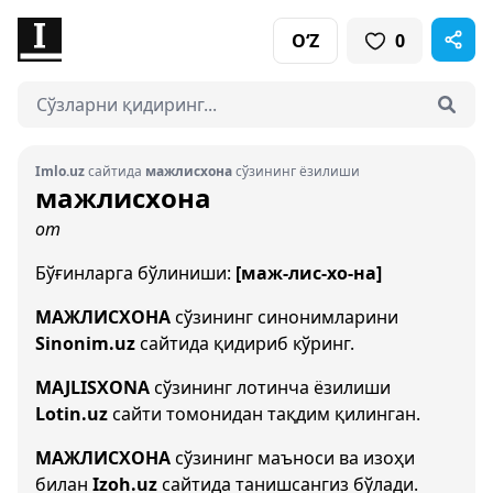
O‘Z
0
Imlo.uz
сайтида
мажлисхона
сўзининг ёзилиши
мажлисхона
от
Бўғинларга бўлиниши:
[маж-лис-хо-на]
МАЖЛИСХОНА
сўзининг синонимларини
Sinonim.uz
сайтида қидириб кўринг.
MAJLISXONA
сўзининг лотинча ёзилиши
Lotin.uz
сайти томонидан тақдим қилинган.
МАЖЛИСХОНА
сўзининг маъноси ва изоҳи
билан
Izoh.uz
сайтида танишсангиз бўлади.