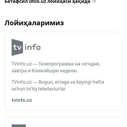
Батафсил Imlo.uz лойиҳаси ҳақида
Лойиҳаларимиз
TVinfo.uz — Телепрограмма на сегодня,
завтра и ближайшую неделю.
TVinfo.uz — Bugun, ertaga va keyingi hafta
uchun to‘liq teledasturlar.
tvinfo.uz