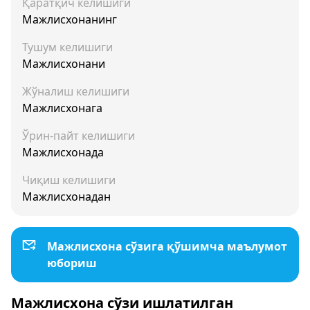
Қаратқич келишиги
Мажлисхонанинг
Тушум келишиги
Мажлисхонани
Жўналиш келишиги
Мажлисхонага
Ўрин-пайт келишиги
Мажлисхонада
Чиқиш келишиги
Мажлисхонадан
Мажлисхона сўзига қўшимча маълумот
юбориш
Мажлисхона сўзи ишлатилган