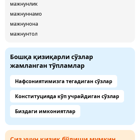
мажнунлик
мажнуннамо
мажнунона
мажнунтол
Бошқа қизиқарли сўзлар
жамланган тўпламлар
Нафсониятимизга тегадиган сўзлар
Конституцияда кўп учрайдиган сўзлар
Биздаги имкониятлар
Сиз учун қизиқ бўлиши мумкин