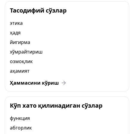
Тасодифий сўзлар
этика
ҳадя
йигирма
хўмрайтириш
озмоқлик
аҳамият
Ҳаммасини кўриш
Кўп хато қилинадиган сўзлар
функция
абгорлик