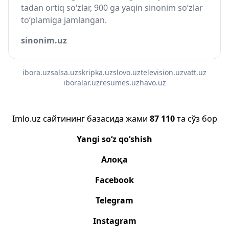
tadan ortiq so‘zlar, 900 ga yaqin sinonim so‘zlar
to‘plamiga jamlangan.
sinonim.uz
ibora.uz
salsa.uz
skripka.uz
slovo.uz
television.uz
vatt.uz
iboralar.uz
resumes.uz
havo.uz
Imlo.uz сайтининг базасида жами
87 110
та сўз бор
Yangi so‘z qo‘shish
Алоқа
Facebook
Telegram
Instagram