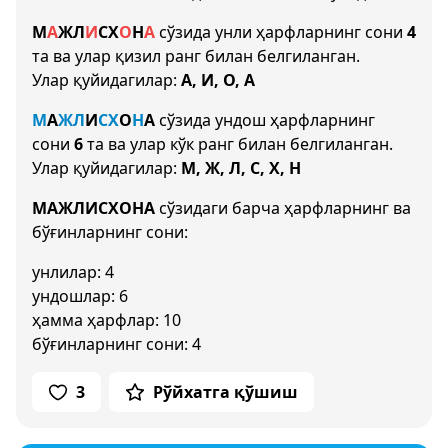
М
А
Ж
Л
И
С
Х
О
Н
А
сўзида унли ҳарфларнинг сони
4
та ва улар қизил ранг билан белгиланган.
Улар қуйидагилар:
А, И, О, А
М
А
Ж
Л
И
С
Х
О
Н
А
сўзида ундош ҳарфларнинг
сони
6
та ва улар кўк ранг билан белгиланган.
Улар қуйидагилар:
М, Ж, Л, С, Х, Н
МАЖЛИСХОНА
сўзидаги барча ҳарфларнинг ва
бўғинларнинг сони:
унлилар: 4
ундошлар: 6
ҳамма ҳарфлар: 10
бўғинларнинг сони: 4
3
Рўйхатга қўшиш