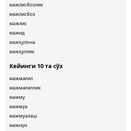
мажлисбозлик
мажлисбоз
мажлис
мажид
мажҳулона
мажҳуллик
Кейинги 10 та сўз
мажмағил
мажмағиллик
мажму
мажмуа
мажмуалаш
мажнун