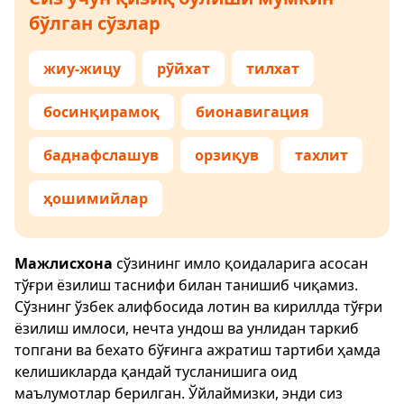
бўлган сўзлар
жиу-жицу
рўйхат
тилхат
босинқирамоқ
бионавигация
баднафслашув
орзиқув
тахлит
ҳошимийлар
Мажлисхона
сўзининг имло қоидаларига асосан
тўғри ёзилиш таснифи билан танишиб чиқамиз.
Сўзнинг ўзбек алифбосида лотин ва кириллда тўғри
ёзилиш имлоси, нечта ундош ва унлидан таркиб
топгани ва бехато бўғинга ажратиш тартиби ҳамда
келишикларда қандай тусланишига оид
маълумотлар берилган. Ўйлаймизки, энди сиз