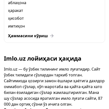
аблаҳона
ҳаракат
ҳисобот
имтиҳон
Ҳаммасини кўриш
Imlo.uz лойиҳаси ҳақида
Imlo.uz — бу ўзбек тилининг имло луғатидир. Сайт
ўзбек тилидаги сўзлардан таркиб топган.
Сайтимизда ҳозирги замон ёшлари ҳаётига дахлдор
оммабоп сўзлар, кўп маротаба ва қайта-қайта хато
билан ёзиладиган сўзлар жамлаштирилган. Мана
шу сўзлар асосида яратилган имло луғати сайти, 87
000 дан ортиқ сўзни ўз ичига олган.