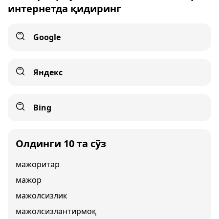
интернетда қидиринг
Google
Яндекс
Bing
Олдинги 10 та сўз
мажоритар
мажор
мажолсизлик
мажолсизлантирмоқ