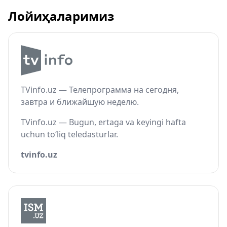
Лойиҳаларимиз
TVinfo.uz — Телепрограмма на сегодня,
завтра и ближайшую неделю.
TVinfo.uz — Bugun, ertaga va keyingi hafta
uchun to‘liq teledasturlar.
tvinfo.uz