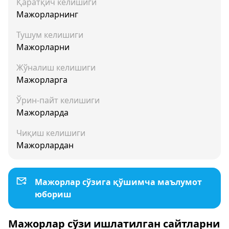
Қаратқич келишиги
Мажорларнинг
Тушум келишиги
Мажорларни
Жўналиш келишиги
Мажорларга
Ўрин-пайт келишиги
Мажорларда
Чиқиш келишиги
Мажорлардан
Мажорлар сўзига қўшимча маълумот
юбориш
Мажорлар сўзи ишлатилган сайтларни