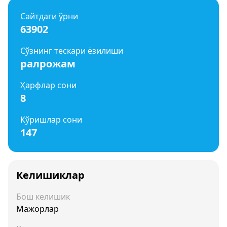
Сайтдаги ўрни
63902
Сўзнинг тескари ёзилиши
ралрожам
Ҳарфлар сони
8
Кўришлар сони
147
Келишиклар
Бош келишик
Мажорлар