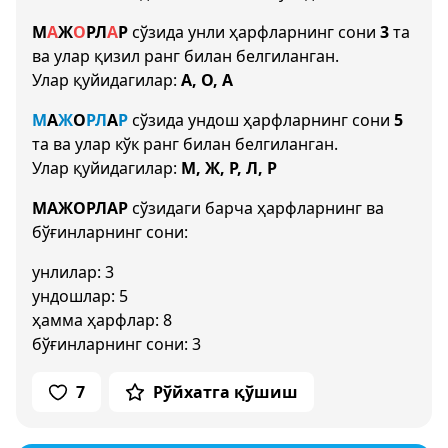
М
А
Ж
О
Р
Л
А
Р
сўзида унли ҳарфларнинг сони
3
та
ва улар қизил ранг билан белгиланган.
Улар қуйидагилар:
А, О, А
М
А
Ж
О
Р
Л
А
Р
сўзида ундош ҳарфларнинг сони
5
та ва улар кўк ранг билан белгиланган.
Улар қуйидагилар:
М, Ж, Р, Л, Р
МАЖОРЛАР
сўзидаги барча ҳарфларнинг ва
бўғинларнинг сони:
унлилар: 3
ундошлар: 5
ҳамма ҳарфлар: 8
бўғинларнинг сони: 3
7
Рўйхатга қўшиш