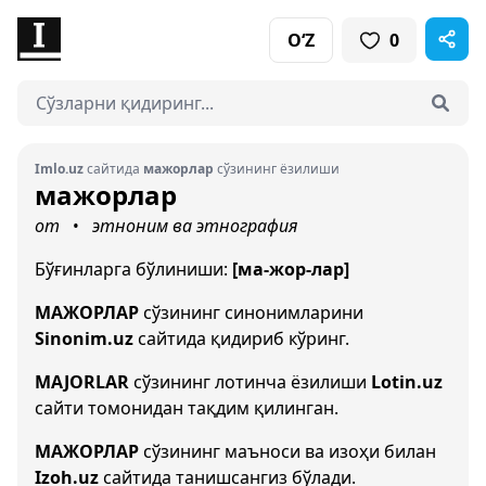
O‘Z
0
Imlo.uz
сайтида
мажорлар
сўзининг ёзилиши
мажорлар
от
этноним ва этнография
•
Бўғинларга бўлиниши:
[ма-жор-лар]
МАЖОРЛАР
сўзининг синонимларини
Sinonim.uz
сайтида қидириб кўринг.
MAJORLAR
сўзининг лотинча ёзилиши
Lotin.uz
сайти томонидан тақдим қилинган.
МАЖОРЛАР
сўзининг маъноси ва изоҳи билан
Izoh.uz
сайтида танишсангиз бўлади.