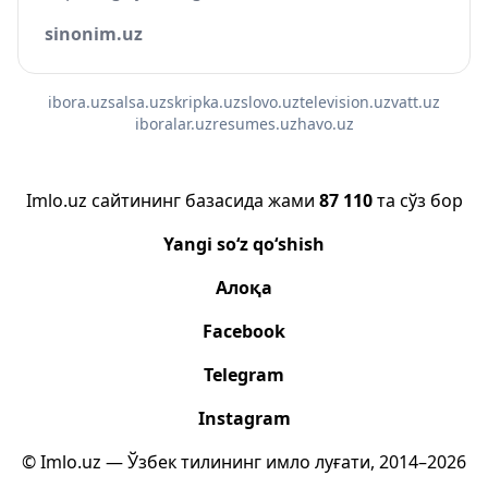
sinonim.uz
ibora.uz
salsa.uz
skripka.uz
slovo.uz
television.uz
vatt.uz
iboralar.uz
resumes.uz
havo.uz
Imlo.uz сайтининг базасида жами
87 110
та сўз бор
Yangi so‘z qo‘shish
Алоқа
Facebook
Telegram
Instagram
© Imlo.uz — Ўзбек тилининг имло луғати, 2014–2026