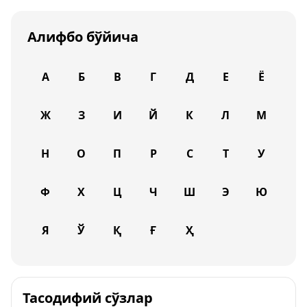
Алифбо бўйича
А
Б
В
Г
Д
Е
Ё
Ж
З
И
Й
К
Л
М
Н
О
П
Р
С
Т
У
Ф
Х
Ц
Ч
Ш
Э
Ю
Я
Ў
Қ
Ғ
Ҳ
Тасодифий сўзлар