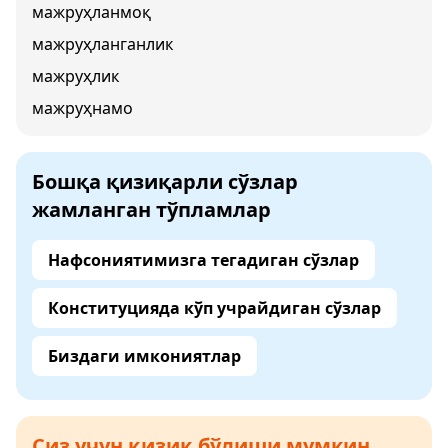
мажруҳланмоқ
мажруҳланганлик
мажруҳлик
мажруҳнамо
Бошқа қизиқарли сўзлар
жамланган тўпламлар
Нафсониятимизга тегадиган сўзлар
Конституцияда кўп учрайдиган сўзлар
Биздаги имкониятлар
Сиз учун қизиқ бўлиши мумкин