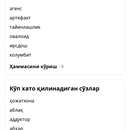
агенс
артефакт
тайинлашлик
овалоид
ирсдош
колумбит
Ҳаммасини кўриш
Кўп хато қилинадиган сўзлар
ҳожатхона
аблақ
аддуктор
абҳар