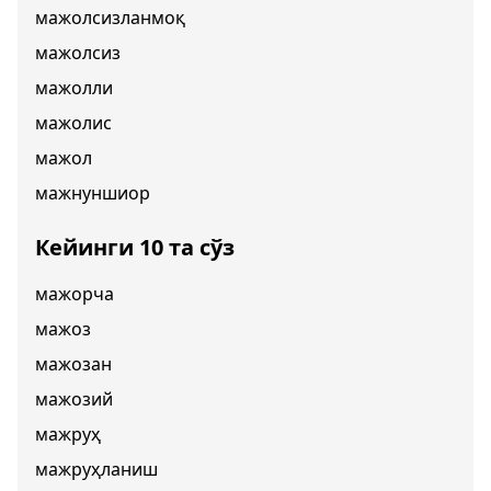
мажолсизланмоқ
мажолсиз
мажолли
мажолис
мажол
мажнуншиор
Кейинги 10 та сўз
мажорча
мажоз
мажозан
мажозий
мажруҳ
мажруҳланиш