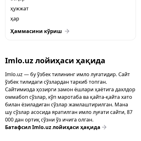
ҳужжат
ҳар
Ҳаммасини кўриш
Imlo.uz лойиҳаси ҳақида
Imlo.uz — бу ўзбек тилининг имло луғатидир. Сайт
ўзбек тилидаги сўзлардан таркиб топган.
Сайтимизда ҳозирги замон ёшлари ҳаётига дахлдор
оммабоп сўзлар, кўп маротаба ва қайта-қайта хато
билан ёзиладиган сўзлар жамлаштирилган. Мана
шу сўзлар асосида яратилган имло луғати сайти, 87
000 дан ортиқ сўзни ўз ичига олган.
Батафсил Imlo.uz лойиҳаси ҳақида