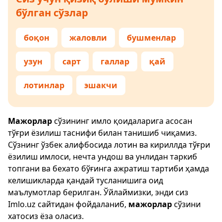
бўлган сўзлар
боқон
жаловли
бушменлар
узун
сарт
галлар
қай
лотинлар
эшакчи
Мажорлар
сўзининг имло қоидаларига асосан
тўғри ёзилиш таснифи билан танишиб чиқамиз.
Сўзнинг ўзбек алифбосида лотин ва кириллда тўғри
ёзилиш имлоси, нечта ундош ва унлидан таркиб
топгани ва бехато бўғинга ажратиш тартиби ҳамда
келишикларда қандай тусланишига оид
маълумотлар берилган. Ўйлаймизки, энди сиз
Imlo.uz
сайтидан фойдаланиб,
мажорлар
сўзини
хатосиз ёза оласиз.