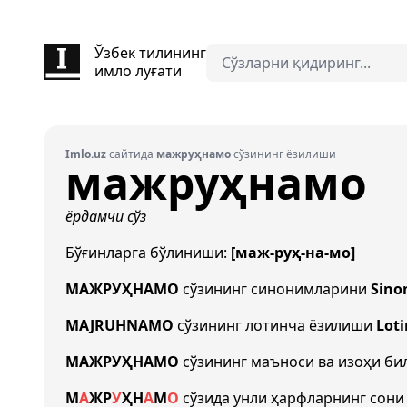
Ўзбек тилининг
имло луғати
Imlo.uz
сайтида
мажруҳнамо
сўзининг ёзилиши
мажруҳнамо
ёрдамчи сўз
Бўғинларга бўлиниши:
[маж-руҳ-на-мо]
МАЖРУҲНАМО
сўзининг синонимларини
Sino
MAJRUHNAMO
сўзининг лотинча ёзилиши
Loti
МАЖРУҲНАМО
сўзининг маъноси ва изоҳи б
М
А
Ж
Р
У
Ҳ
Н
А
М
О
сўзида унли ҳарфларнинг сон