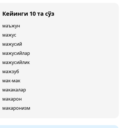
Кейинги 10 та сўз
маъжун
мажус
мажусий
мажусийлар
мажусийлик
мажзуб
мак-мак
макакалар
макарон
макаронизм