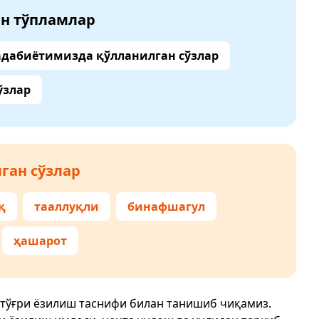
ан тўпламлар
адабиётимизда қўлланилган сўзлар
ўзлар
ган сўзлар
қ
тааллуқли
бинафшагул
ҳашарот
 тўғри ёзилиш таснифи билан танишиб чиқамиз.