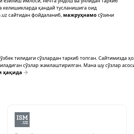
ри ёзилиш имлоси, нечта ундош ва унлидан таркиб
да келишикларда қандай тусланишига оид
.uz
сайтидан фойдаланиб,
мажруҳнамо
сўзини
т ўзбек тилидаги сўзлардан таркиб топган. Сайтимизда 
ёзиладиган сўзлар жамлаштирилган. Мана шу сўзлар асоси
и ҳақида