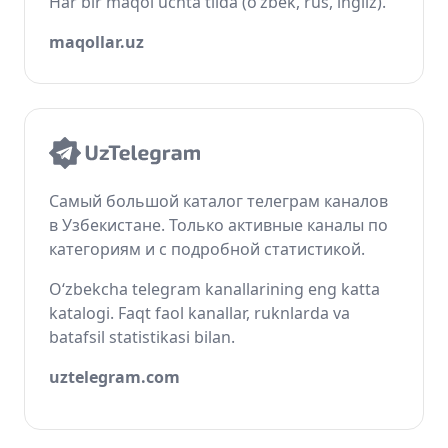
Har bir maqol uchta tilda (o‘zbek, rus, ingliz).
maqollar.uz
Самый большой каталог телеграм каналов
в Узбекистане. Только активные каналы по
категориям и с подробной статистикой.
O‘zbekcha telegram kanallarining eng katta
katalogi. Faqt faol kanallar, ruknlarda va
batafsil statistikasi bilan.
uztelegram.com