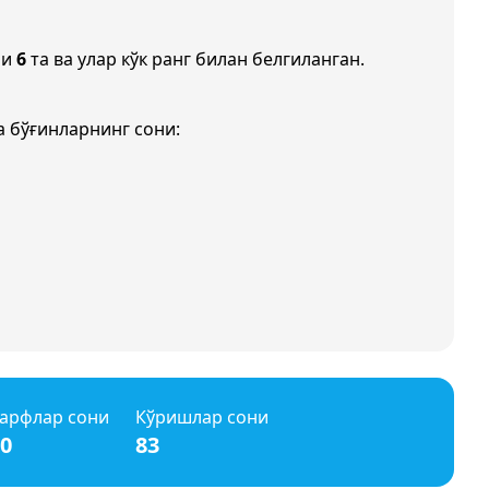
ни
6
та ва улар кўк ранг билан белгиланган.
а бўғинларнинг сони:
арфлар сони
Кўришлар сони
0
83