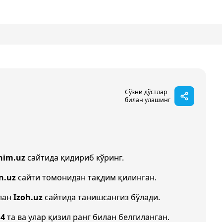
Сўзни дўстлар
билан улашинг
nim.uz
сайтида қидириб кўринг.
n.uz
сайти томонидан тақдим қилинган.
илан
Izoh.uz
сайтида танишсангиз бўлади.
и
4
та ва улар қизил ранг билан белгиланган.