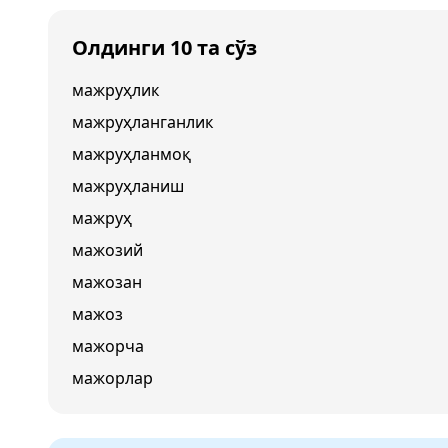
Олдинги 10 та сўз
мажруҳлик
мажруҳланганлик
мажруҳланмоқ
мажруҳланиш
мажруҳ
мажозий
мажозан
мажоз
мажорча
мажорлар