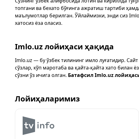
Сўзнинг ўзбек алифбосида лотин ва кириллда тўғ
топгани ва бехато бўғинга ажратиш тартиби ҳам
маълумотлар берилган. Ўйлаймизки, энди сиз
Imlo
хатосиз ёза оласиз.
Imlo.uz лойиҳаси ҳақида
Imlo.uz — бу ўзбек тилининг имло луғатидир. Сай
сўзлар, кўп маротаба ва қайта-қайта хато билан 
сўзни ўз ичига олган.
Батафсил Imlo.uz лойиҳас
Лойиҳаларимиз