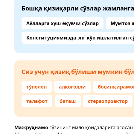
Бошқа қизиқарли сўзлар жамланг
Аёлларга хуш ёқувчи сўзлар
Мумтоз 
Конституциямизда энг кўп ишлатилган с
Сиз учун қизиқ бўлиши мумкин бўл
тўполон
алкоголли
босинқирамо
талафот
баташ
стереопроектор
Мажруҳнамо
сўзининг имло қоидаларига асосан