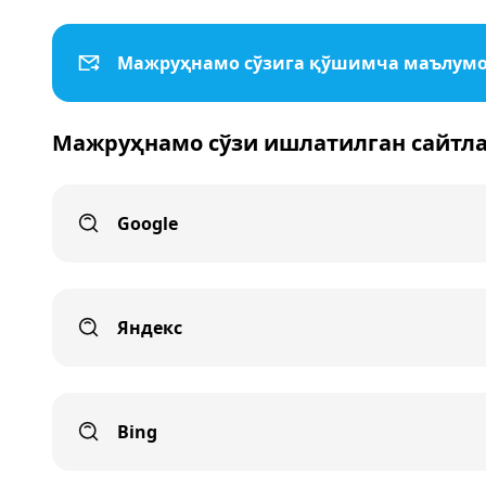
Мажруҳнамо сўзига қўшимча маълум
Мажруҳнамо сўзи ишлатилган сайтл
Google
Яндекс
Bing