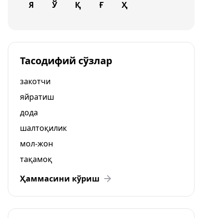
Я
Ў
Қ
Ғ
Ҳ
Тасодифий сўзлар
закотчи
яйратиш
дода
шалтоқилик
мол-жон
тақамоқ
Ҳаммасини кўриш