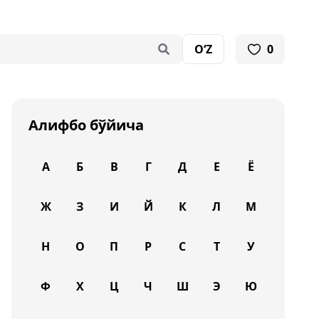
O‘Z
0
Алифбо бўйича
А
Б
В
Г
Д
Е
Ё
Ж
З
И
Й
К
Л
М
Н
О
П
Р
С
Т
У
Ф
Х
Ц
Ч
Ш
Э
Ю