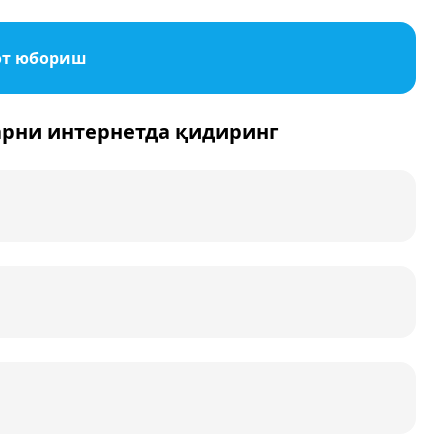
от юбориш
арни интернетда қидиринг