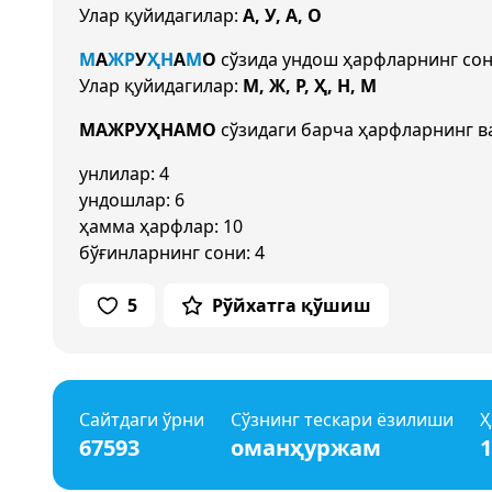
Улар қуйидагилар:
А, У, А, О
М
А
Ж
Р
У
Ҳ
Н
А
М
О
сўзида ундош ҳарфларнинг со
Улар қуйидагилар:
М, Ж, Р, Ҳ, Н, М
МАЖРУҲНАМО
сўзидаги барча ҳарфларнинг в
унлилар: 4
ундошлар: 6
ҳамма ҳарфлар: 10
бўғинларнинг сони: 4
5
Рўйхатга қўшиш
Сайтдаги ўрни
Сўзнинг тескари ёзилиши
Ҳ
67593
оманҳуржам
1