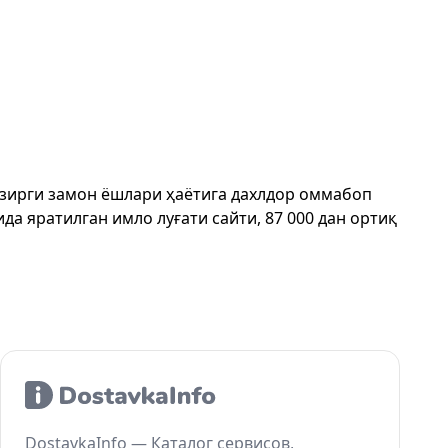
ҳозирги замон ёшлари ҳаётига дахлдор оммабоп
да яратилган имло луғати сайти, 87 000 дан ортиқ
DostavkaInfo — Каталог сервисов,