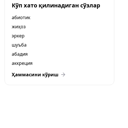
Кўп хато қилинадиган сўзлар
абиотик
жиҳоз
эркер
шуъба
абадия
аккреция
Ҳаммасини кўриш