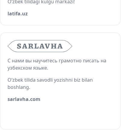
O‘zbek tilidagi kulgu markazi!
latifa.uz
С нами вы научитесь грамотно писать на
узбекском языке.
O‘zbek tilida savodli yozishni biz bilan
boshlang.
sarlavha.com