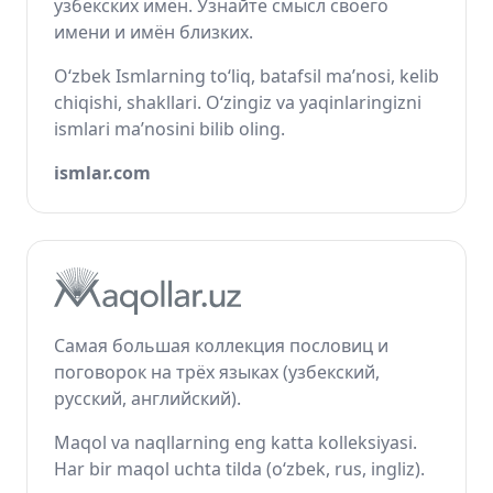
узбекских имён. Узнайте смысл своего
имени и имён близких.
O‘zbek Ismlarning to‘liq, batafsil ma’nosi, kelib
chiqishi, shakllari. O‘zingiz va yaqinlaringizni
ismlari ma’nosini bilib oling.
ismlar.com
Самая большая коллекция пословиц и
поговорок на трёх языках (узбекский,
русский, английский).
Maqol va naqllarning eng katta kolleksiyasi.
Har bir maqol uchta tilda (o‘zbek, rus, ingliz).