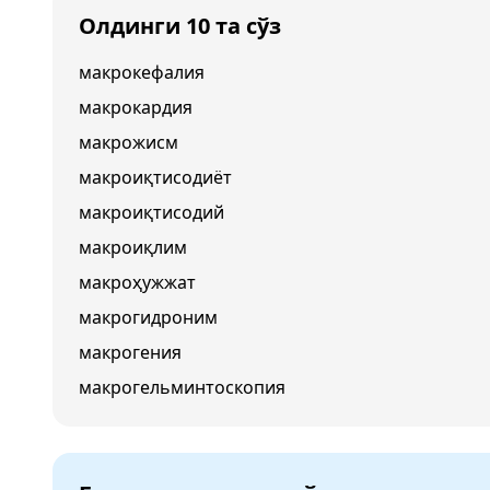
Олдинги 10 та сўз
макрокефалия
макрокардия
макрожисм
макроиқтисодиёт
макроиқтисодий
макроиқлим
макроҳужжат
макрогидроним
макрогения
макрогельминтоскопия