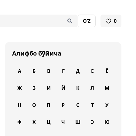
O‘Z
0
Алифбо бўйича
А
Б
В
Г
Д
Е
Ё
Ж
З
И
Й
К
Л
М
Н
О
П
Р
С
Т
У
Ф
Х
Ц
Ч
Ш
Э
Ю