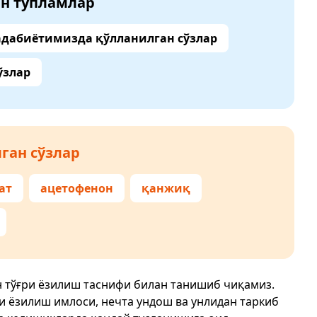
ан тўпламлар
адабиётимизда қўлланилган сўзлар
ўзлар
ган сўзлар
ат
ацетофенон
қанжиқ
н тўғри ёзилиш таснифи билан танишиб чиқамиз.
ри ёзилиш имлоси, нечта ундош ва унлидан таркиб