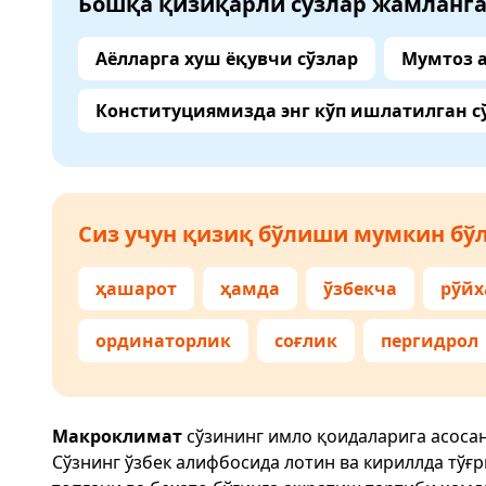
Бошқа қизиқарли сўзлар жамланг
Аёлларга хуш ёқувчи сўзлар
Мумтоз 
Конституциямизда энг кўп ишлатилган с
Сиз учун қизиқ бўлиши мумкин бўл
ҳашарот
ҳамда
ўзбекча
рўйх
ординаторлик
соғлик
пергидрол
Макроклимат
сўзининг имло қоидаларига асоса
Сўзнинг ўзбек алифбосида лотин ва кириллда тўғ