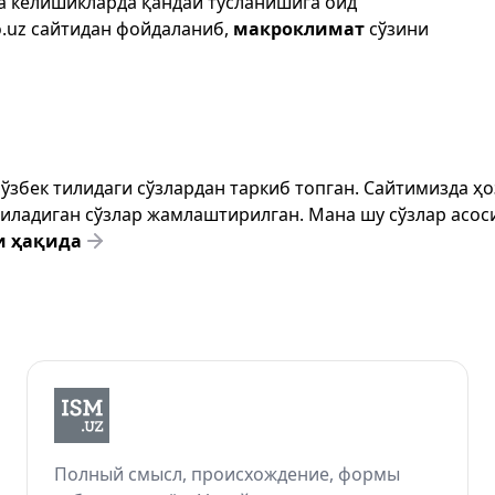
да келишикларда қандай тусланишига оид
.uz
сайтидан фойдаланиб,
макроклимат
сўзини
т ўзбек тилидаги сўзлардан таркиб топган. Сайтимизда 
ёзиладиган сўзлар жамлаштирилган. Мана шу сўзлар асоси
и ҳақида
Полный смысл, происхождение, формы