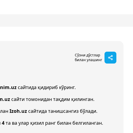
Сўзни дўстлар
билан улашинг
onim.uz
сайтида қидириб кўринг.
in.uz
сайти томонидан тақдим қилинган.
илан
Izoh.uz
сайтида танишсангиз бўлади.
и
4
та ва улар қизил ранг билан белгиланган.