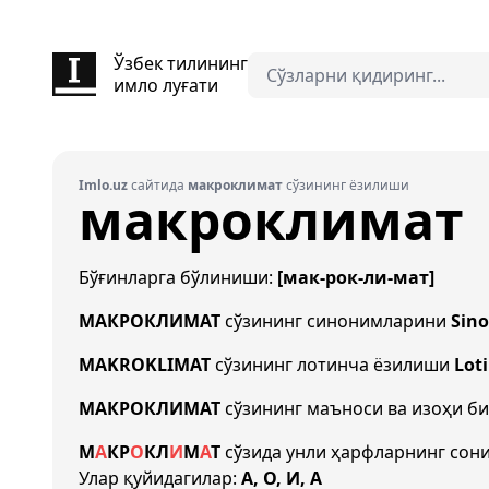
Ўзбек тилининг
имло луғати
Imlo.uz
сайтида
макроклимат
сўзининг ёзилиши
макроклимат
Бўғинларга бўлиниши:
[мак-рок-ли-мат]
МАКРОКЛИМАТ
сўзининг синонимларини
Sin
MAKROKLIMAT
сўзининг лотинча ёзилиши
Lot
МАКРОКЛИМАТ
сўзининг маъноси ва изоҳи б
М
А
К
Р
О
К
Л
И
М
А
Т
сўзида унли ҳарфларнинг сон
Улар қуйидагилар:
А, О, И, А