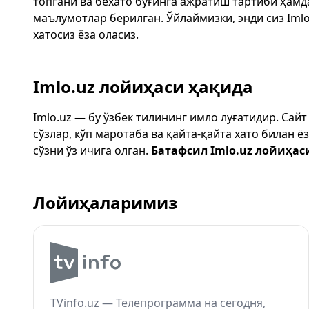
топгани ва бехато бўғинга ажратиш тартиби ҳам
маълумотлар берилган. Ўйлаймизки, энди сиз
Imlo
хатосиз ёза оласиз.
Imlo.uz лойиҳаси ҳақида
Imlo.uz — бу ўзбек тилининг имло луғатидир. Сай
сўзлар, кўп маротаба ва қайта-қайта хато билан 
сўзни ўз ичига олган.
Батафсил Imlo.uz лойиҳас
Лойиҳаларимиз
TVinfo.uz — Телепрограмма на сегодня,