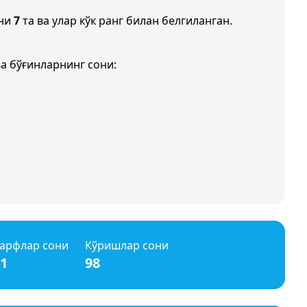
они
7
та ва улар кўк ранг билан белгиланган.
а бўғинларнинг сони:
арфлар сони
Кўришлар сони
1
98