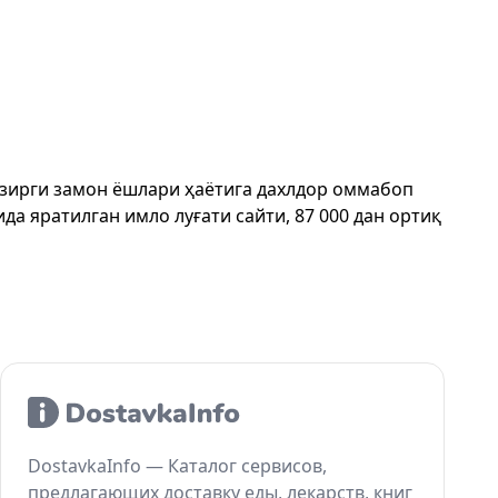
ҳозирги замон ёшлари ҳаётига дахлдор оммабоп
да яратилган имло луғати сайти, 87 000 дан ортиқ
DostavkaInfo — Каталог сервисов,
предлагающих доставку еды, лекарств, книг