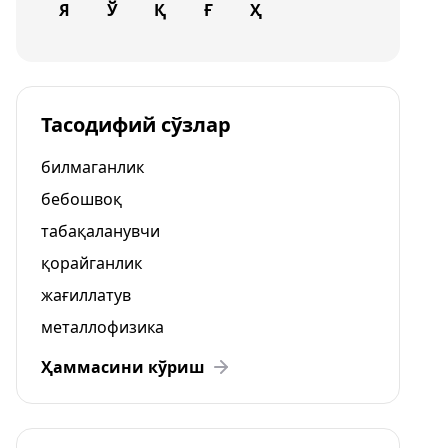
Я
Ў
Қ
Ғ
Ҳ
Тасодифий сўзлар
билмаганлик
бебошвоқ
табақаланувчи
қорайганлик
жағиллатув
металлофизика
Ҳаммасини кўриш