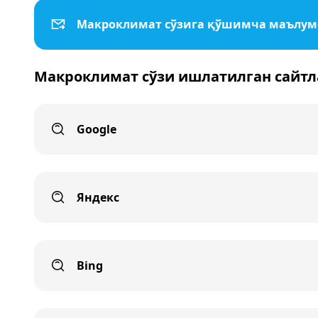
Макроклимат сўзига қўшимча маълу
Макроклимат сўзи ишлатилган сайтл
Google
Яндекс
Bing