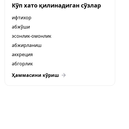
Кўп хато қилинадиган сўзлар
ифтихор
абжўши
эсонлик-омонлик
абжирланиш
аккреция
абгорлик
Ҳаммасини кўриш