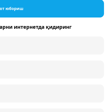
мот юбориш
арни интернетда қидиринг