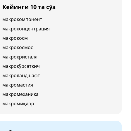
Кейинги 10 та сўз
макрокомпонент
макроконцентрация
макрокосм
макрокосмос
макрокристалл
макрокўрсаткич
макроландшафт
макромастия
макромеханика
макромиқдор