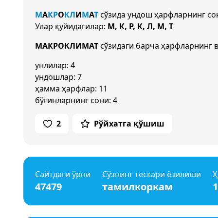
М
А
К
Р
О
К
Л
И
М
А
Т
сўзида ундош ҳарфларнинг с
Улар қуйидагилар:
М, К, Р, К, Л, М, Т
МАКРОКЛИМАТ
сўзидаги барча ҳарфларнинг в
унлилар: 4
ундошлар: 7
ҳамма ҳарфлар: 11
бўғинларнинг сони: 4
2
Рўйхатга қўшиш
Сайтдаги ўрни
Сўзнинг тескари ёзилиши
Ҳ
47479
тамилкоркам
1