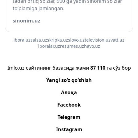
tadan ortiq so‘zlar, 900 ga yaqin sinonim so‘zlar
to‘plamiga jamlangan.
sinonim.uz
ibora.uz
salsa.uz
skripka.uz
slovo.uz
television.uz
vatt.uz
iboralar.uz
resumes.uz
havo.uz
Imlo.uz сайтининг базасида жами
87 110
та сўз бор
Yangi so‘z qo‘shish
Алоқа
Facebook
Telegram
Instagram