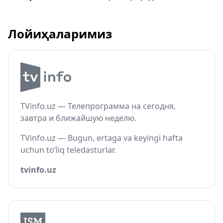
Лойиҳаларимиз
TVinfo.uz — Телепрограмма на сегодня,
завтра и ближайшую неделю.
TVinfo.uz — Bugun, ertaga va keyingi hafta
uchun to‘liq teledasturlar.
tvinfo.uz