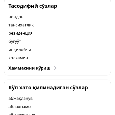
Тасодифий сўзлар
нондон
тансиҳатлик
резиденция
буғуўт
инқилобчи
колхамин
Ҳаммасини кўриш
Кўп хато қилинадиган сўзлар
абжақланув
аблаҳнамо
абжадхонлик