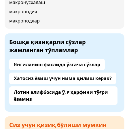
макронусхалаш
макроподия
макроподлар
Бошқа қизиқарли сўзлар
жамланган тўпламлар
Янгиланиш фаслида ўзгача сўзлар
Хатосиз ёзиш учун нима қилиш керак?
Лотин алифбосида ў, ғ ҳарфини тўғри
ёзамиз
Сиз учун қизиқ бўлиши мумкин