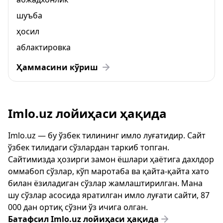
шуъба
ҳосил
аблактировка
Ҳаммасини кўриш
Imlo.uz лойиҳаси ҳақида
Imlo.uz — бу ўзбек тилининг имло луғатидир. Сайт
ўзбек тилидаги сўзлардан таркиб топган.
Сайтимизда ҳозирги замон ёшлари ҳаётига дахлдор
оммабоп сўзлар, кўп маротаба ва қайта-қайта хато
билан ёзиладиган сўзлар жамлаштирилган. Мана
шу сўзлар асосида яратилган имло луғати сайти, 87
000 дан ортиқ сўзни ўз ичига олган.
Батафсил Imlo.uz лойиҳаси ҳақида