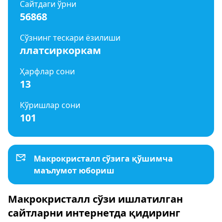
Сайтдаги ўрни
56868
Сўзнинг тескари ёзилиши
ллатсиркоркам
Ҳарфлар сони
13
Кўришлар сони
101
Макрокристалл сўзига қўшимча
маълумот юбориш
Макрокристалл сўзи ишлатилган
сайтларни интернетда қидиринг