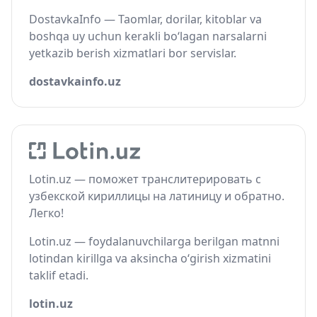
DostavkaInfo — Taomlar, dorilar, kitoblar va
boshqa uy uchun kerakli bo‘lagan narsalarni
yetkazib berish xizmatlari bor servislar.
dostavkainfo.uz
Lotin.uz — поможет транслитерировать с
узбекской кириллицы на латиницу и обратно.
Легко!
Lotin.uz — foydalanuvchilarga berilgan matnni
lotindan kirillga va aksincha o‘girish xizmatini
taklif etadi.
lotin.uz