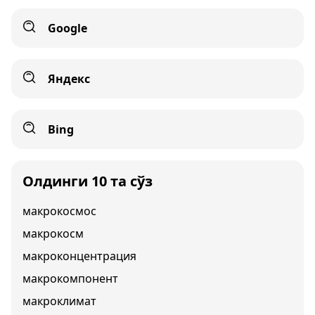
Google
Яндекс
Bing
Олдинги 10 та сўз
макрокосмос
макрокосм
макроконцентрация
макрокомпонент
макроклимат