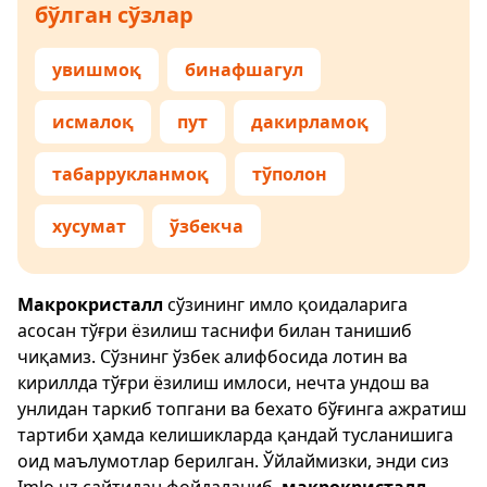
бўлган сўзлар
увишмоқ
бинафшагул
исмалоқ
пут
дакирламоқ
табаррукланмоқ
тўполон
хусумат
ўзбекча
Макрокристалл
сўзининг имло қоидаларига
асосан тўғри ёзилиш таснифи билан танишиб
чиқамиз. Сўзнинг ўзбек алифбосида лотин ва
кириллда тўғри ёзилиш имлоси, нечта ундош ва
унлидан таркиб топгани ва бехато бўғинга ажратиш
тартиби ҳамда келишикларда қандай тусланишига
оид маълумотлар берилган. Ўйлаймизки, энди сиз