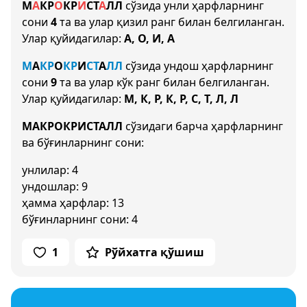
М
А
К
Р
О
К
Р
И
С
Т
А
Л
Л
сўзида унли ҳарфларнинг
сони
4
та ва улар қизил ранг билан белгиланган.
Улар қуйидагилар:
А, О, И, А
М
А
К
Р
О
К
Р
И
С
Т
А
Л
Л
сўзида ундош ҳарфларнинг
сони
9
та ва улар кўк ранг билан белгиланган.
Улар қуйидагилар:
М, К, Р, К, Р, С, Т, Л, Л
МАКРОКРИСТАЛЛ
сўзидаги барча ҳарфларнинг
ва бўғинларнинг сони:
унлилар: 4
ундошлар: 9
ҳамма ҳарфлар: 13
бўғинларнинг сони: 4
1
Рўйхатга қўшиш