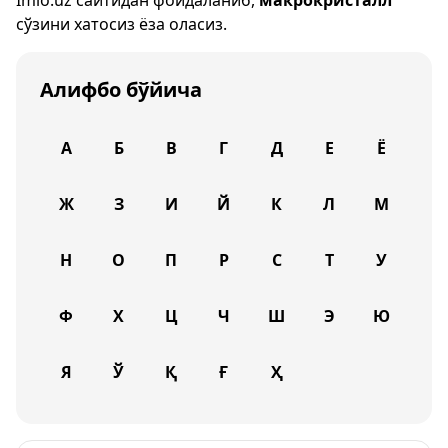
Imlo.uz
сайтидан фойдаланиб,
макрокристалл
сўзини хатосиз ёза оласиз.
Алифбо бўйича
А
Б
В
Г
Д
Е
Ё
Ж
З
И
Й
К
Л
М
Н
О
П
Р
С
Т
У
Ф
Х
Ц
Ч
Ш
Э
Ю
Я
Ў
Қ
Ғ
Ҳ