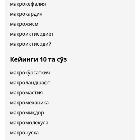
макрокефалия
макрокардия
макрожисм
макроиқтисодиёт
макроиқтисодий
Кейинги 10 та сўз
макрокўрсаткич
макроландшафт
макромастия
макромеханика
макромиқдор
макромолекула
макронусха