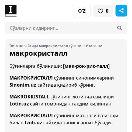
O‘Z
0
Imlo.uz
сайтида
макрокристалл
сўзининг ёзилиши
макрокристалл
Бўғинларга бўлиниши:
[мак-рок-рис-талл]
МАКРОКРИСТАЛЛ
сўзининг синонимларини
Sinonim.uz
сайтида қидириб кўринг.
MAKROKRISTALL
сўзининг лотинча ёзилиши
Lotin.uz
сайти томонидан тақдим қилинган.
МАКРОКРИСТАЛЛ
сўзининг маъноси ва изоҳи
билан
Izoh.uz
сайтида танишсангиз бўлади.