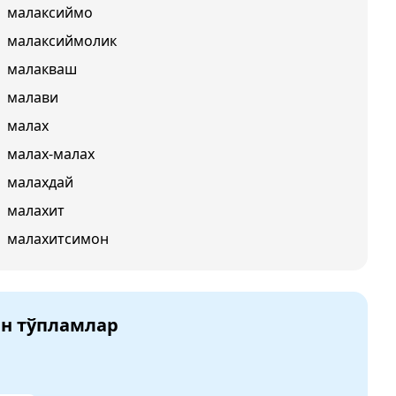
малаксиймо
малаксиймолик
малакваш
малави
малах
малах-малах
малахдай
малахит
малахитсимон
ан тўпламлар