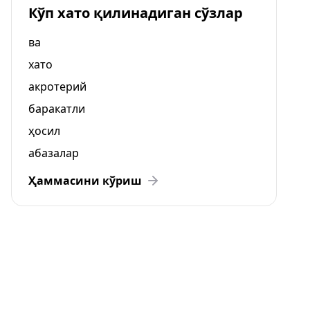
Кўп хато қилинадиган сўзлар
ва
хато
акротерий
баракатли
ҳосил
абазалар
Ҳаммасини кўриш