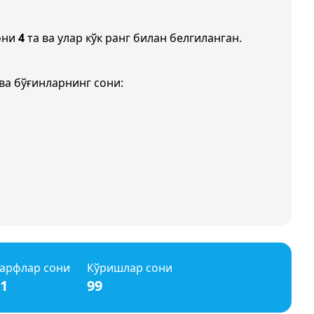
они
4
та ва улар кўк ранг билан белгиланган.
ва бўғинларнинг сони:
арфлар сони
Кўришлар сони
1
99