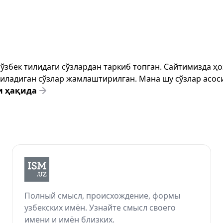
т ўзбек тилидаги сўзлардан таркиб топган. Сайтимизда 
ёзиладиган сўзлар жамлаштирилган. Мана шу сўзлар асоси
и ҳақида
Полный смысл, происхождение, формы
узбекских имён. Узнайте смысл своего
имени и имён близких.