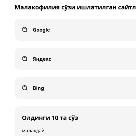
Малакофилия сўзи ишлатилган сайтл
Google
Яндекс
Bing
Олдинги 10 та сўз
малакдай