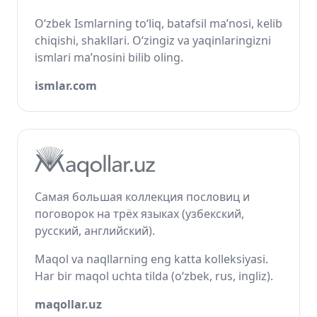
O‘zbek Ismlarning to‘liq, batafsil ma’nosi, kelib
chiqishi, shakllari. O‘zingiz va yaqinlaringizni
ismlari ma’nosini bilib oling.
ismlar.com
Самая большая коллекция пословиц и
поговорок на трёх языках (узбекский,
русский, английский).
Maqol va naqllarning eng katta kolleksiyasi.
Har bir maqol uchta tilda (o‘zbek, rus, ingliz).
maqollar.uz