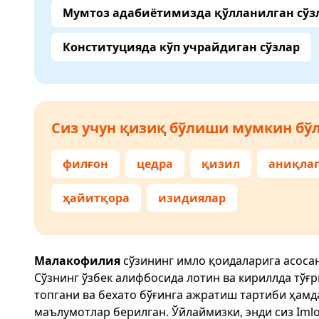
Мумтоз адабиётимизда қўлланилган сўз
Конституцияда кўп учрайдиган сўзлар
Сиз учун қизиқ бўлиши мумкин бўл
филғон
цедра
қизил
аниқла
ҳайитқора
изидиялар
Малакофилия
сўзининг имло қоидаларига асоса
Сўзнинг ўзбек алифбосида лотин ва кириллда тўғ
топгани ва бехато бўғинга ажратиш тартиби ҳам
маълумотлар берилган. Ўйлаймизки, энди сиз
Imlo