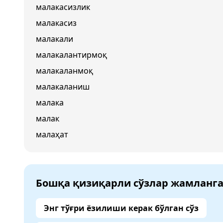
малакасизлик
малакасиз
малакали
малакалантирмоқ
малакаланмоқ
малакаланиш
малака
малак
малаҳат
Бошқа қизиқарли сўзлар жамланг
Энг тўғри ёзилиши керак бўлган сўз