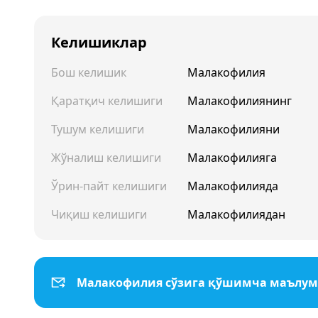
Келишиклар
Бош келишик
Малакофилия
Қаратқич келишиги
Малакофилиянинг
Тушум келишиги
Малакофилияни
Жўналиш келишиги
Малакофилияга
Ўрин-пайт келишиги
Малакофилияда
Чиқиш келишиги
Малакофилиядан
Малакофилия сўзига қўшимча маълу