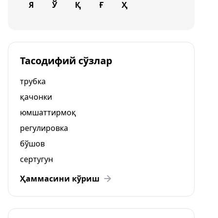
Я
Ў
Қ
Ғ
Ҳ
Тасодифий сўзлар
трубка
қачонки
юмшаттирмоқ
регулировка
бўшов
сертугун
Ҳаммасини кўриш