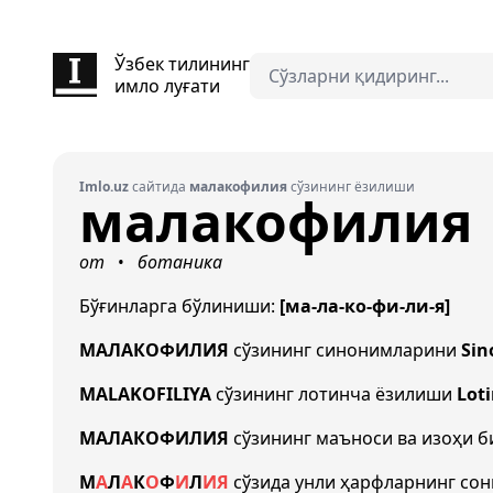
Ўзбек тилининг
имло луғати
Imlo.uz
сайтида
малакофилия
сўзининг ёзилиши
малакофилия
от
ботаника
•
Бўғинларга бўлиниши:
[ма-ла-ко-фи-ли-я]
МАЛАКОФИЛИЯ
сўзининг синонимларини
Sin
MALAKOFILIYA
сўзининг лотинча ёзилиши
Loti
МАЛАКОФИЛИЯ
сўзининг маъноси ва изоҳи 
М
А
Л
А
К
О
Ф
И
Л
И
Я
сўзида унли ҳарфларнинг со