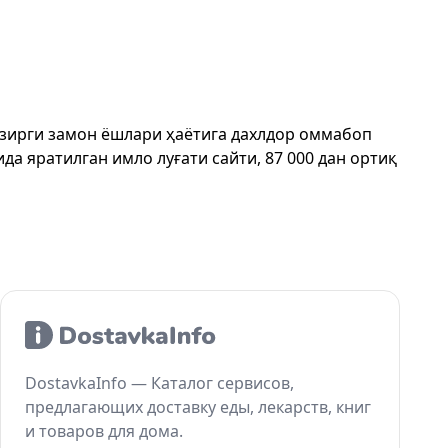
ҳозирги замон ёшлари ҳаётига дахлдор оммабоп
да яратилган имло луғати сайти, 87 000 дан ортиқ
DostavkaInfo — Каталог сервисов,
предлагающих доставку еды, лекарств, книг
и товаров для дома.