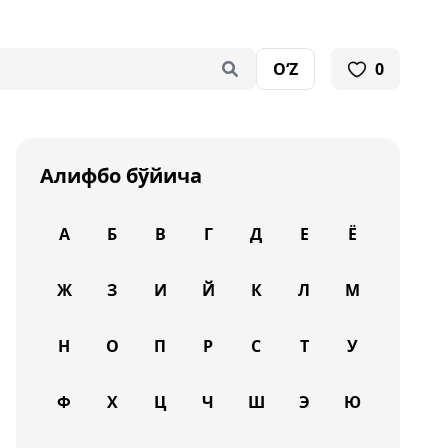
O‘Z
0
Алифбо бўйича
А
Б
В
Г
Д
Е
Ё
Ж
З
И
Й
К
Л
М
Н
О
П
Р
С
Т
У
Ф
Х
Ц
Ч
Ш
Э
Ю