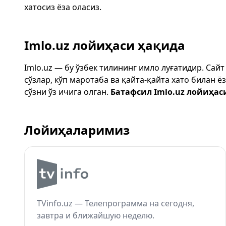
хатосиз ёза оласиз.
Imlo.uz лойиҳаси ҳақида
Imlo.uz — бу ўзбек тилининг имло луғатидир. Сай
сўзлар, кўп маротаба ва қайта-қайта хато билан 
сўзни ўз ичига олган.
Батафсил Imlo.uz лойиҳас
Лойиҳаларимиз
TVinfo.uz — Телепрограмма на сегодня,
завтра и ближайшую неделю.