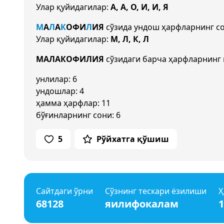
Улар қуйидагилар:
А, А, О, И, И, Я
М
А
Л
А
К
О
Ф
И
Л
И
Я
сўзида ундош ҳарфларнинг с
Улар қуйидагилар:
М, Л, К, Л
МАЛАКОФИЛИЯ
сўзидаги барча ҳарфларнинг 
унлилар: 6
ундошлар: 4
ҳамма ҳарфлар: 11
бўғинларнинг сони: 6
5
Рўйхатга қўшиш
Сайтдаги ўрни
Сўзнинг тескари ёзилиши
Ҳ
68128
яилифокалам
1