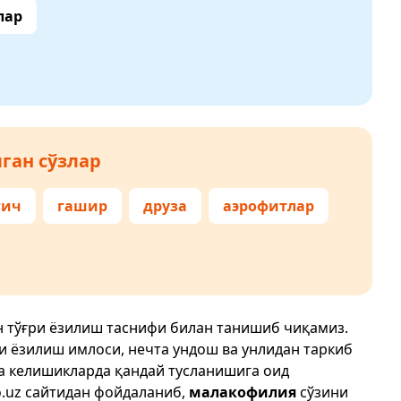
лар
ган сўзлар
гич
гашир
друза
аэрофитлар
н тўғри ёзилиш таснифи билан танишиб чиқамиз.
ри ёзилиш имлоси, нечта ундош ва унлидан таркиб
да келишикларда қандай тусланишига оид
.uz
сайтидан фойдаланиб,
малакофилия
сўзини