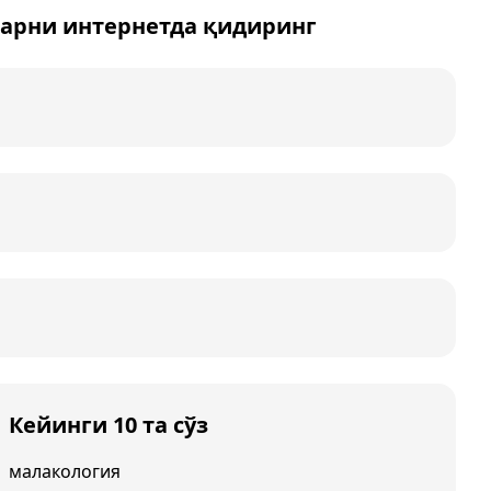
арни интернетда қидиринг
Кейинги 10 та сўз
малакология