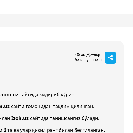
Сўзни дўстлар
билан улашинг
onim.uz
сайтида қидириб кўринг.
n.uz
сайти томонидан тақдим қилинган.
билан
Izoh.uz
сайтида танишсангиз бўлади.
ни
6
та ва улар қизил ранг билан белгиланган.