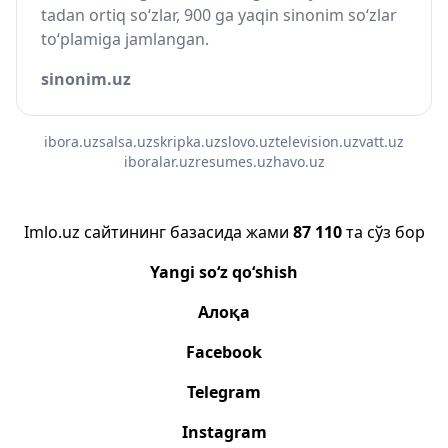
tadan ortiq so‘zlar, 900 ga yaqin sinonim so‘zlar
to‘plamiga jamlangan.
sinonim.uz
ibora.uz
salsa.uz
skripka.uz
slovo.uz
television.uz
vatt.uz
iboralar.uz
resumes.uz
havo.uz
Imlo.uz сайтининг базасида жами
87 110
та сўз бор
Yangi so‘z qo‘shish
Алоқа
Facebook
Telegram
Instagram