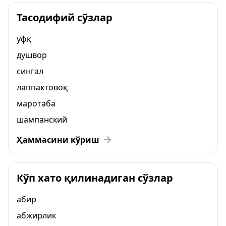
Тасодифий сўзлар
уфқ
душвор
сингал
лаппактовоқ
маротаба
шампанский
Ҳаммасини кўриш
Кўп хато қилинадиган сўзлар
абир
абжирлик