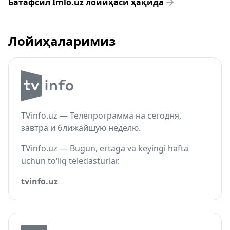
Батафсил Imlo.uz лойиҳаси ҳақида
Лойиҳаларимиз
TVinfo.uz — Телепрограмма на сегодня,
завтра и ближайшую неделю.
TVinfo.uz — Bugun, ertaga va keyingi hafta
uchun to‘liq teledasturlar.
tvinfo.uz