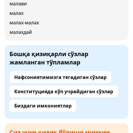
малави
малах
малах-малах
малахдай
Бошқа қизиқарли сўзлар
жамланган тўпламлар
Нафсониятимизга тегадиган сўзлар
Конституцияда кўп учрайдиган сўзлар
Биздаги имкониятлар
Сиз учун қизиқ бўлиши мумкин