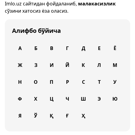
Imlo.uz
сайтидан фойдаланиб,
малакасизлик
сўзини хатосиз ёза оласиз.
Алифбо бўйича
А
Б
В
Г
Д
Е
Ё
Ж
З
И
Й
К
Л
М
Н
О
П
Р
С
Т
У
Ф
Х
Ц
Ч
Ш
Э
Ю
Я
Ў
Қ
Ғ
Ҳ