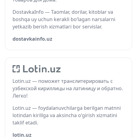
DostavkaInfo — Taomlar, dorilar, kitoblar va
boshqa uy uchun kerakli bo‘lagan narsalarni
yetkazib berish xizmatlari bor servislar.
dostavkainfo.uz
Lotin.uz — поможет транслитерировать с
узбекской кириллицы на латиницу и обратно.
Легко!
Lotin.uz — foydalanuvchilarga berilgan matnni
lotindan kirillga va aksincha o‘girish xizmatini
taklif etadi.
lotin.uz