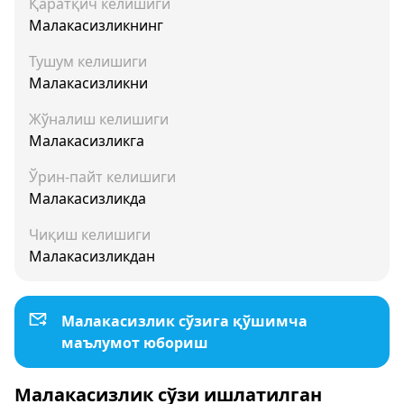
Қаратқич келишиги
Малакасизликнинг
Тушум келишиги
Малакасизликни
Жўналиш келишиги
Малакасизликга
Ўрин-пайт келишиги
Малакасизликда
Чиқиш келишиги
Малакасизликдан
Малакасизлик сўзига қўшимча
маълумот юбориш
Малакасизлик сўзи ишлатилган