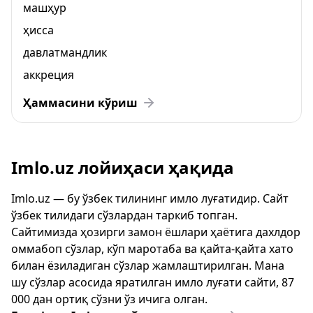
машҳур
ҳисса
давлатмандлик
аккреция
Ҳаммасини кўриш
Imlo.uz лойиҳаси ҳақида
Imlo.uz — бу ўзбек тилининг имло луғатидир. Сайт
ўзбек тилидаги сўзлардан таркиб топган.
Сайтимизда ҳозирги замон ёшлари ҳаётига дахлдор
оммабоп сўзлар, кўп маротаба ва қайта-қайта хато
билан ёзиладиган сўзлар жамлаштирилган. Мана
шу сўзлар асосида яратилган имло луғати сайти, 87
000 дан ортиқ сўзни ўз ичига олган.