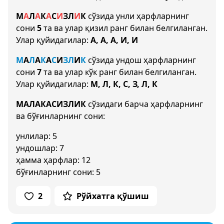
М
А
Л
А
К
А
С
И
З
Л
И
К
сўзида унли ҳарфларнинг
сони
5
та ва улар қизил ранг билан белгиланган.
Улар қуйидагилар:
А, А, А, И, И
М
А
Л
А
К
А
С
И
З
Л
И
К
сўзида ундош ҳарфларнинг
сони
7
та ва улар кўк ранг билан белгиланган.
Улар қуйидагилар:
М, Л, К, С, З, Л, К
МАЛАКАСИЗЛИК
сўзидаги барча ҳарфларнинг
ва бўғинларнинг сони:
унлилар: 5
ундошлар: 7
ҳамма ҳарфлар: 12
бўғинларнинг сони: 5
2
Рўйхатга қўшиш