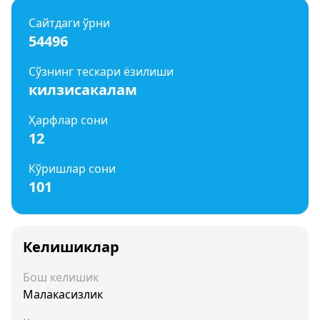
Сайтдаги ўрни
54496
Сўзнинг тескари ёзилиши
килзисакалам
Ҳарфлар сони
12
Кўришлар сони
101
Келишиклар
Бош келишик
Малакасизлик