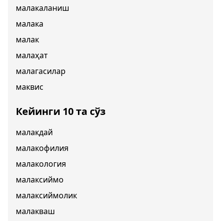
малакаланиш
малака
малак
малаҳат
малагасилар
маквис
Кейинги 10 та сўз
малакдай
малакофилия
малакология
малаксиймо
малаксиймолик
малакваш