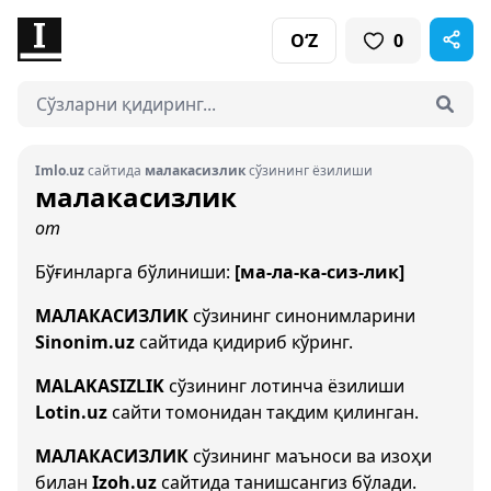
O‘Z
0
Imlo.uz
сайтида
малакасизлик
сўзининг ёзилиши
малакасизлик
от
Бўғинларга бўлиниши:
[ма-ла-ка-сиз-лик]
МАЛАКАСИЗЛИК
сўзининг синонимларини
Sinonim.uz
сайтида қидириб кўринг.
MALAKASIZLIK
сўзининг лотинча ёзилиши
Lotin.uz
сайти томонидан тақдим қилинган.
МАЛАКАСИЗЛИК
сўзининг маъноси ва изоҳи
билан
Izoh.uz
сайтида танишсангиз бўлади.