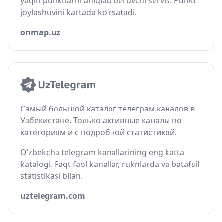
yaqin punktlarni aniqlab beruvchi servis. Punkt
joylashuvini kartada ko‘rsatadi.
onmap.uz
Самый большой каталог телеграм каналов в
Узбекистане. Только активные каналы по
категориям и с подробной статистикой.
O‘zbekcha telegram kanallarining eng katta
katalogi. Faqt faol kanallar, ruknlarda va batafsil
statistikasi bilan.
uztelegram.com