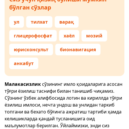
бўлган сўзлар
ул
тилхат
варақ
глицерофосфат
хаёл
мозий
юрисконсульт
бионавигация
анкабут
Малакасизлик
сўзининг имло қоидаларига асосан
тўғри ёзилиш таснифи билан танишиб чиқамиз.
Сўзнинг ўзбек алифбосида лотин ва кириллда тўғри
ёзилиш имлоси, нечта ундош ва унлидан таркиб
топгани ва бехато бўғинга ажратиш тартиби ҳамда
келишикларда қандай тусланишига оид
маълумотлар берилган. Ўйлаймизки, энди сиз