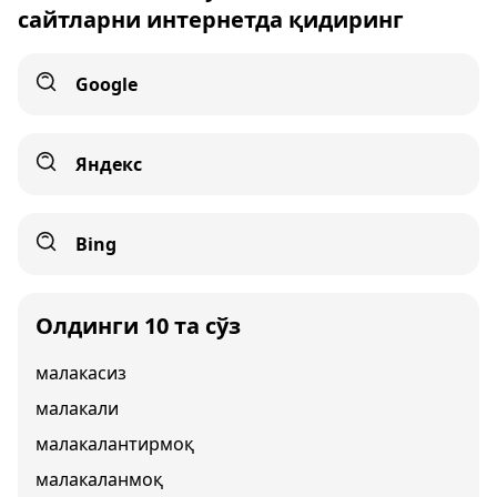
сайтларни интернетда қидиринг
Google
Яндекс
Bing
Олдинги 10 та сўз
малакасиз
малакали
малакалантирмоқ
малакаланмоқ