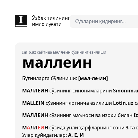
Ўзбек тилининг
имло луғати
Imlo.uz
сайтида
маллеин
сўзининг ёзилиши
маллеин
Бўғинларга бўлиниши:
[мал-ле-ин]
МАЛЛЕИН
сўзининг синонимларини
Sinonim.
MALLEIN
сўзининг лотинча ёзилиши
Lotin.uz
с
МАЛЛЕИН
сўзининг маъноси ва изоҳи билан
I
М
А
Л
Л
Е
И
Н
сўзида унли ҳарфларнинг сони
3
та 
Улар қуйидагилар:
А, Е, И