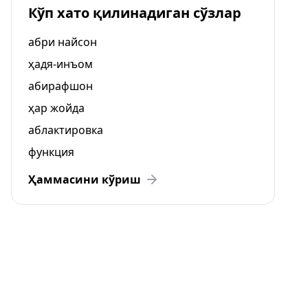
Кўп хато қилинадиган сўзлар
абри найсон
ҳадя-инъом
абирафшон
ҳар жойда
аблактировка
функция
Ҳаммасини кўриш