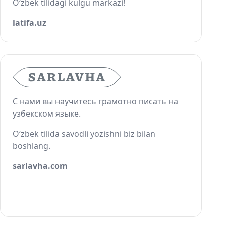
O‘zbek tilidagi kulgu markazi!
latifa.uz
С нами вы научитесь грамотно писать на
узбекском языке.
O‘zbek tilida savodli yozishni biz bilan
boshlang.
sarlavha.com