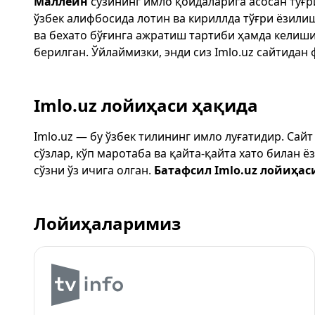
Маллеин
сўзининг имло қоидаларига асосан тўғ
ўзбек алифбосида лотин ва кириллда тўғри ёзили
ва бехато бўғинга ажратиш тартиби ҳамда келиш
берилган. Ўйлаймизки, энди сиз
Imlo.uz
сайтидан 
Imlo.uz лойиҳаси ҳақида
Imlo.uz — бу ўзбек тилининг имло луғатидир. Сай
сўзлар, кўп маротаба ва қайта-қайта хато билан 
сўзни ўз ичига олган.
Батафсил Imlo.uz лойиҳас
Лойиҳаларимиз