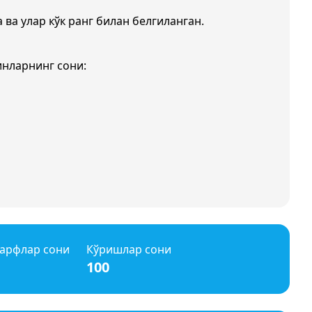
 ва улар кўк ранг билан белгиланган.
инларнинг сони:
арфлар сони
Кўришлар сони
100