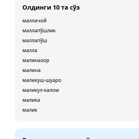
Олдинги 10 та сўз
маллачой
маллапўшлик
маллапўш
малла
малиназор
малина
маликуш-шуаро
маликул-калом
малика
малик