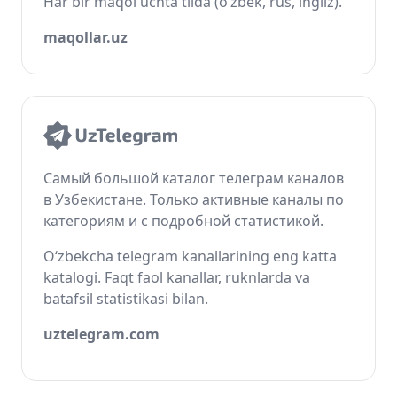
Har bir maqol uchta tilda (o‘zbek, rus, ingliz).
maqollar.uz
Самый большой каталог телеграм каналов
в Узбекистане. Только активные каналы по
категориям и с подробной статистикой.
O‘zbekcha telegram kanallarining eng katta
katalogi. Faqt faol kanallar, ruknlarda va
batafsil statistikasi bilan.
uztelegram.com