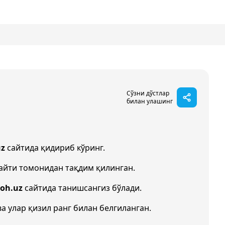
Сўзни дўстлар
билан улашинг
uz
сайтида қидириб кўринг.
айти томонидан тақдим қилинган.
zoh.uz
сайтида танишсангиз бўлади.
ва улар қизил ранг билан белгиланган.