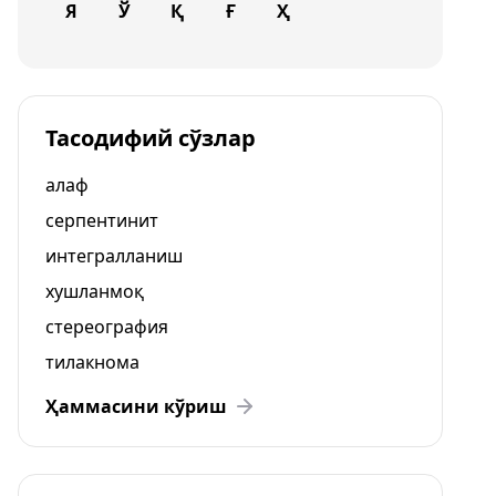
Я
Ў
Қ
Ғ
Ҳ
Тасодифий сўзлар
алаф
серпентинит
интегралланиш
хушланмоқ
стереография
тилакнома
Ҳаммасини кўриш