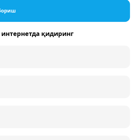
бориш
 интернетда қидиринг