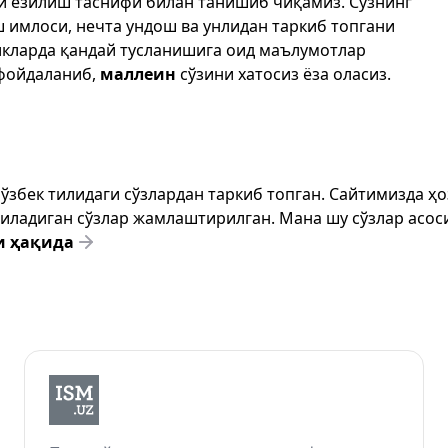
ри ёзилиш таснифи билан танишиб чиқамиз. Сўзнинг
ш имлоси, нечта ундош ва унлидан таркиб топгани
икларда қандай тусланишига оид маълумотлар
фойдаланиб,
маллеин
сўзини хатосиз ёза оласиз.
т ўзбек тилидаги сўзлардан таркиб топган. Сайтимизда 
ёзиладиган сўзлар жамлаштирилган. Мана шу сўзлар асоси
и ҳақида