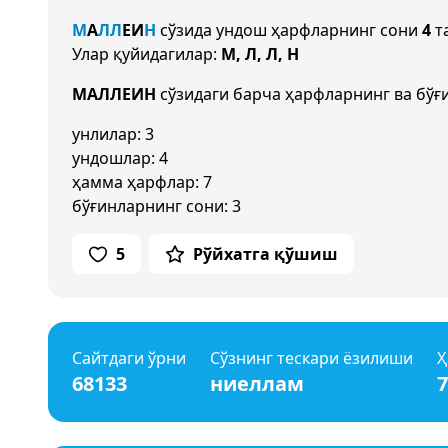
М
А
Л
Л
Е
И
Н
сўзида ундош ҳарфларнинг сони
4
та
Улар қуйидагилар:
М, Л, Л, Н
МАЛЛЕИН
сўзидаги барча ҳарфларнинг ва бўғ
унлилар: 3
ундошлар: 4
ҳамма ҳарфлар: 7
бўғинларнинг сони: 3
5
Рўйхатга қўшиш
Сайтдаги ўрни
Сўзнинг тескари ёзилиши
Ҳ
68133
ниеллам
7