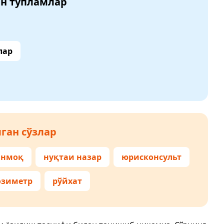
ан тўпламлар
лар
ган сўзлар
анмоқ
нуқтаи назар
юрисконсульт
озиметр
рўйхат