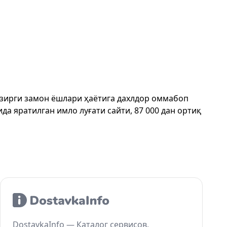
ҳозирги замон ёшлари ҳаётига дахлдор оммабоп
да яратилган имло луғати сайти, 87 000 дан ортиқ
DostavkaInfo — Каталог сервисов,