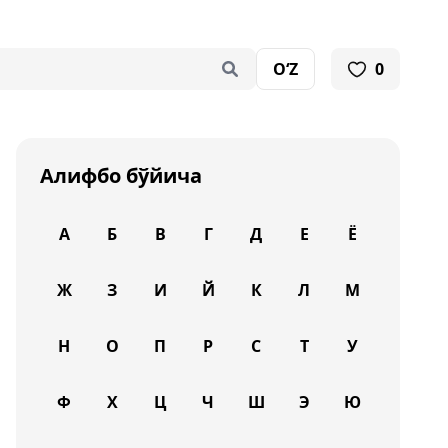
O‘Z
0
Алифбо бўйича
А
Б
В
Г
Д
Е
Ё
Ж
З
И
Й
К
Л
М
Н
О
П
Р
С
Т
У
Ф
Х
Ц
Ч
Ш
Э
Ю