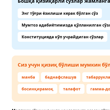
Бошқа қизиқарли сўзлар жамланг
Энг тўғри ёзилиши керак бўлган сўз
Мумтоз адабиётимизда қўлланилган сўз
Конституцияда кўп учрайдиган сўзлар
Сиз учун қизиқ бўлиши мумкин бўл
манба
баднафслашув
табаррукл
босинқирамоқ
талафот
гамма-д