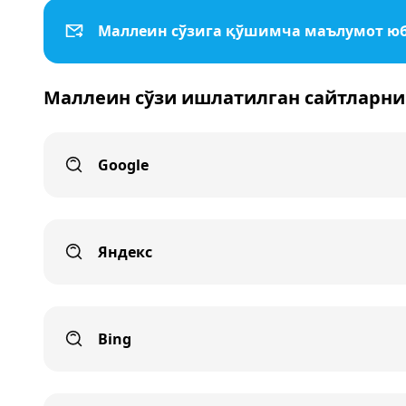
Маллеин сўзига қўшимча маълумот ю
Маллеин сўзи ишлатилган сайтларни
Google
Яндекс
Bing