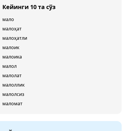
Кейинги 10 та сўз
мало
малоҳат
малоҳатли
малоик
малоика
малол
малолат
малоллик
малолсиз
маломат