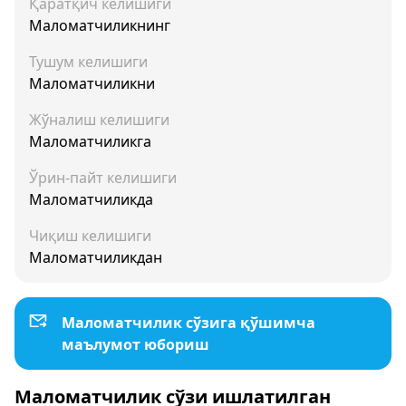
Қаратқич келишиги
Маломатчиликнинг
Тушум келишиги
Маломатчиликни
Жўналиш келишиги
Маломатчиликга
Ўрин-пайт келишиги
Маломатчиликда
Чиқиш келишиги
Маломатчиликдан
Маломатчилик сўзига қўшимча
маълумот юбориш
Маломатчилик сўзи ишлатилган