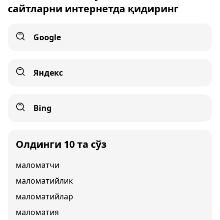
сайтларни интернетда қидиринг
Google
Яндекс
Bing
Олдинги 10 та сўз
маломатчи
маломатийлик
маломатийлар
маломатия