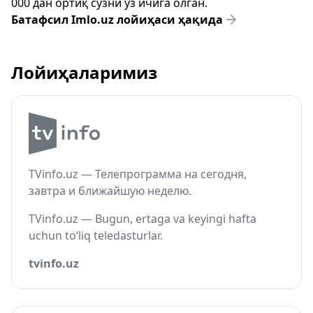
000 дан ортиқ сўзни ўз ичига олган.
Батафсил Imlo.uz лойиҳаси ҳақида
Лойиҳаларимиз
TVinfo.uz — Телепрограмма на сегодня,
завтра и ближайшую неделю.
TVinfo.uz — Bugun, ertaga va keyingi hafta
uchun to‘liq teledasturlar.
tvinfo.uz