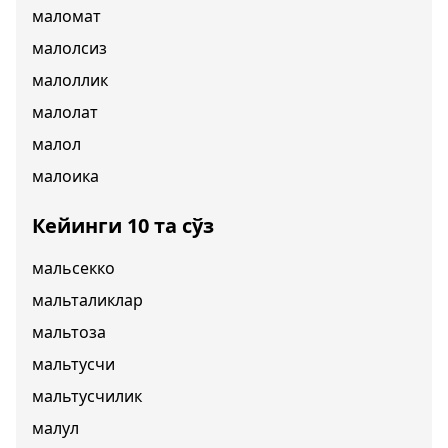
маломат
малолсиз
малоллик
малолат
малол
малоика
Кейинги 10 та сўз
мальсекко
мальталиклар
мальтоза
мальтусчи
мальтусчилик
малул