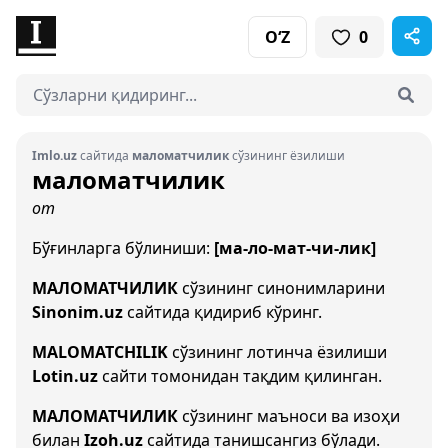
O‘Z
0
Imlo.uz
сайтида
маломатчилик
сўзининг ёзилиши
маломатчилик
от
Бўғинларга бўлиниши:
[ма-ло-мат-чи-лик]
МАЛОМАТЧИЛИК
сўзининг синонимларини
Sinonim.uz
сайтида қидириб кўринг.
MALOMATCHILIK
сўзининг лотинча ёзилиши
Lotin.uz
сайти томонидан тақдим қилинган.
МАЛОМАТЧИЛИК
сўзининг маъноси ва изоҳи
билан
Izoh.uz
сайтида танишсангиз бўлади.