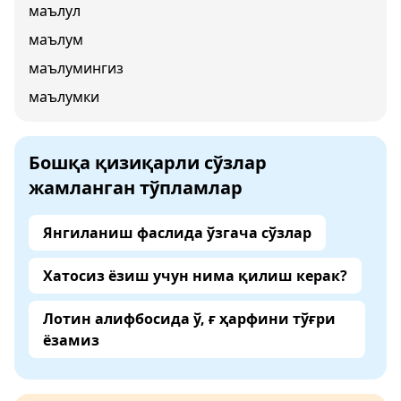
маълул
маълум
маълумингиз
маълумки
Бошқа қизиқарли сўзлар
жамланган тўпламлар
Янгиланиш фаслида ўзгача сўзлар
Хатосиз ёзиш учун нима қилиш керак?
Лотин алифбосида ў, ғ ҳарфини тўғри
ёзамиз