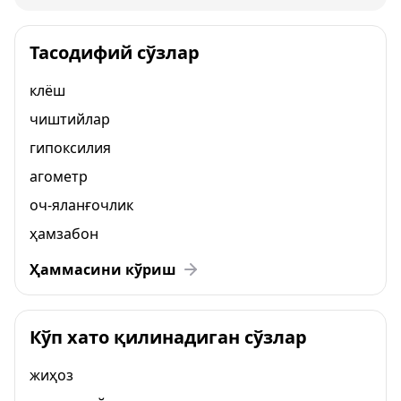
Тасодифий сўзлар
клёш
чиштийлар
гипоксилия
агометр
оч-яланғочлик
ҳамзабон
Ҳаммасини кўриш
Кўп хато қилинадиган сўзлар
жиҳоз