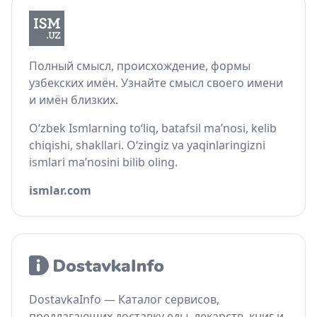
Полный смысл, происхождение, формы
узбекских имён. Узнайте смысл своего имени
и имён близких.
O‘zbek Ismlarning to‘liq, batafsil ma’nosi, kelib
chiqishi, shakllari. O‘zingiz va yaqinlaringizni
ismlari ma’nosini bilib oling.
ismlar.com
DostavkaInfo — Каталог сервисов,
предлагающих доставку еды, лекарств, книг и