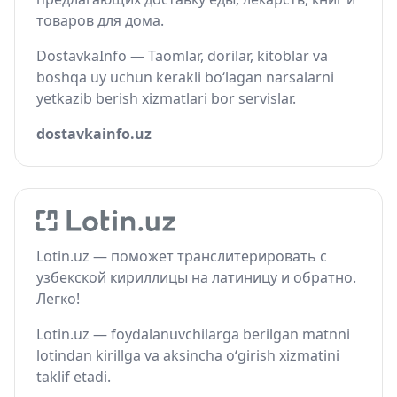
товаров для дома.
DostavkaInfo — Taomlar, dorilar, kitoblar va
boshqa uy uchun kerakli bo‘lagan narsalarni
yetkazib berish xizmatlari bor servislar.
dostavkainfo.uz
Lotin.uz — поможет транслитерировать с
узбекской кириллицы на латиницу и обратно.
Легко!
Lotin.uz — foydalanuvchilarga berilgan matnni
lotindan kirillga va aksincha o‘girish xizmatini
taklif etadi.