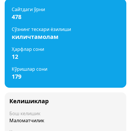
Сайтдаги ўрни
478
Сўзнинг тескари ёзилиши
киличтамолам
Ҳарфлар сони
12
Кўришлар сони
179
Келишиклар
Бош келишик
Маломатчилик