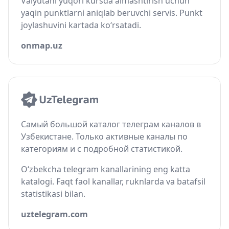
Valyutani yuqori kursda almashtirish uchun
yaqin punktlarni aniqlab beruvchi servis. Punkt
joylashuvini kartada ko‘rsatadi.
onmap.uz
Самый большой каталог телеграм каналов в
Узбекистане. Только активные каналы по
категориям и с подробной статистикой.
O‘zbekcha telegram kanallarining eng katta
katalogi. Faqt faol kanallar, ruknlarda va batafsil
statistikasi bilan.
uztelegram.com