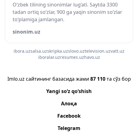
O‘zbek tilining sinonimlar lug‘ati. Saytda 3300
tadan ortiq so‘zlar, 900 ga yaqin sinonim so‘zlar
to‘plamiga jamlangan.
sinonim.uz
ibora.uz
salsa.uz
skripka.uz
slovo.uz
television.uz
vatt.uz
iboralar.uz
resumes.uz
havo.uz
Imlo.uz сайтининг базасида жами
87 110
та сўз бор
Yangi so‘z qo‘shish
Алоқа
Facebook
Telegram