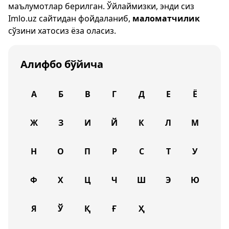
маълумотлар берилган. Ўйлаймизки, энди сиз
Imlo.uz
сайтидан фойдаланиб,
маломатчилик
сўзини хатосиз ёза оласиз.
Алифбо бўйича
А
Б
В
Г
Д
Е
Ё
Ж
З
И
Й
К
Л
М
Н
О
П
Р
С
Т
У
Ф
Х
Ц
Ч
Ш
Э
Ю
Я
Ў
Қ
Ғ
Ҳ