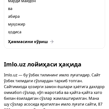
марди майдон
ва
абира
муҳожир
ҳодиса
Ҳаммасини кўриш
Imlo.uz лойиҳаси ҳақида
Imlo.uz — бу ўзбек тилининг имло луғатидир. Сайт
ўзбек тилидаги сўзлардан таркиб топган.
Сайтимизда ҳозирги замон ёшлари ҳаётига дахлдор
оммабоп сўзлар, кўп маротаба ва қайта-қайта хато
билан ёзиладиган сўзлар жамлаштирилган. Мана
шу сўзлар асосида яратилган имло луғати сайти, 87