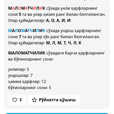
М
А
Л
О
М
А
Т
Ч
И
Л
И
К
сўзида унли ҳарфларнинг
сони
5
та ва улар қизил ранг билан белгиланган.
Улар қуйидагилар:
А, О, А, И, И
М
А
Л
О
М
А
Т
Ч
И
Л
И
К
сўзида ундош ҳарфларнинг
сони
7
та ва улар кўк ранг билан белгиланган.
Улар қуйидагилар:
М, Л, М, Т, Ч, Л, К
МАЛОМАТЧИЛИК
сўзидаги барча ҳарфларнинг
ва бўғинларнинг сони:
унлилар: 5
ундошлар: 7
ҳамма ҳарфлар: 12
бўғинларнинг сони: 5
3
Рўйхатга қўшиш