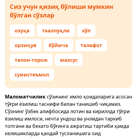
Сиз учун қизиқ бўлиши мумкин
бўлган сўзлар
озуқа
тааллуқли
хўп
орзиқув
бўйича
талафот
талон-торож
махсус
суиистеъмол
Маломатчилик
сўзининг имло қоидаларига асосан
тўғри ёзилиш таснифи билан танишиб чиқамиз.
Сўзнинг ўзбек алифбосида лотин ва кириллда тўғри
ёзилиш имлоси, нечта ундош ва унлидан таркиб
топгани ва бехато бўғинга ажратиш тартиби ҳамда
келишикларда қандай тусланишига оид